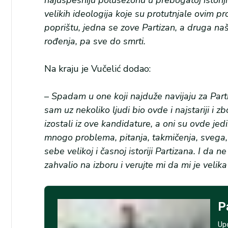
najuspešniju polusezonu u prebogatoj istorij
velikih ideologija koje su protutnjale ovim pr
poprištu, jedna se zove Partizan, a druga naš 
rođenja, pa sve do smrti.
Na kraju je Vučelić dodao:
–
Spadam u one koji najduže navijaju za Parti
sam uz nekoliko ljudi bio ovde i najstariji i 
izostali iz ove kandidature, a oni su ovde 
mnogo problema, pitanja, takmičenja, svega,
sebe velikoj i časnoj istoriji Partizana. I da
zahvalio na izboru i verujte mi da mi je velika