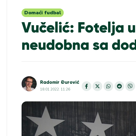
Domaći fudbal
Vučelić: Fotelja u
neudobna sa do
Radomir Đurović
18.01.2022. 11:26