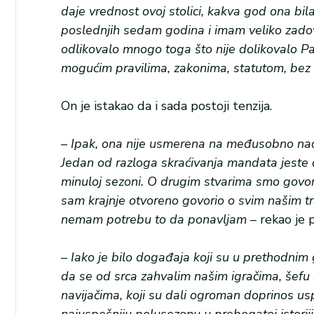
daje vrednost ovoj stolici, kakva god ona bil
poslednjih sedam godina i imam veliko zadov
odlikovalo mnogo toga što nije dolikovalo P
mogućim pravilima, zakonima, statutom, bez t
On je istakao da i sada postoji tenzija.
–
Ipak, ona nije usmerena na međusobno nadme
Jedan od razloga skraćivanja mandata jeste 
minuloj sezoni. O drugim stvarima smo govor
sam krajnje otvoreno govorio o svim našim tr
nemam potrebu to da ponavljam
– rekao je p
–
Iako je bilo događaja koji su u prethodnim
da se od srca zahvalim našim igračima, šefu 
navijačima, koji su dali ogroman doprinos us