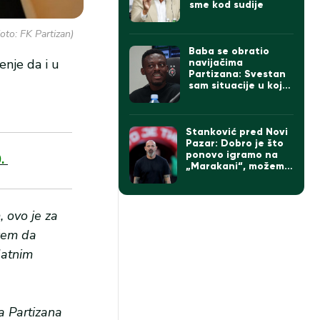
sme kod sudije
oto: FK Partizan)
Baba se obratio
nje da i u
navijačima
Partizana: Svestan
sam situacije u kojoj
se klub nalazi
Stanković pred Novi
Pazar: Dobro je što
ponovo igramo na
0.
„Marakani“, možemo
da imamo tri od tri
da pravimo razliku
na direktne
konkurente
, ovo je za
ažem da
datnim
a Partizana