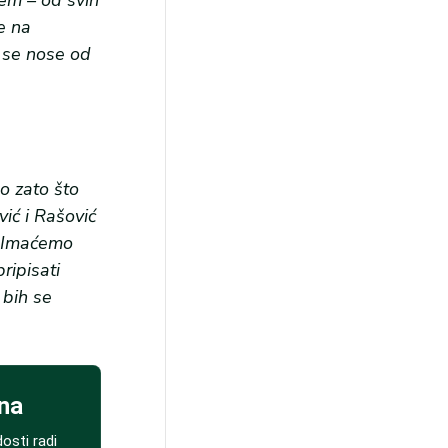
žem – od svih
e na
a se nose od
o zato što
vić i Rašović
. Imaćemo
ripisati
 bih se