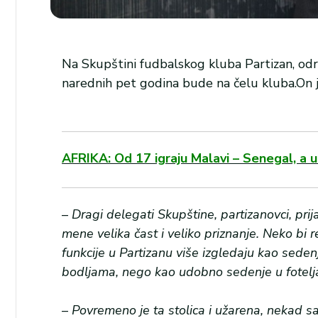
Na Skupštini fudbalskog kluba Partizan, odr
narednih pet godina bude na čelu kluba.On je 
AFRIKA: Od 17 igraju Malavi – Senegal, a 
–
Dragi delegati Skupštine, partizanovci, pri
mene velika čast i veliko priznanje. Neko bi 
funkcije u Partizanu više izgledaju kao seden
bodljama, nego kao udobno sedenje u fotel
–
Povremeno je ta stolica i užarena, nekad sa