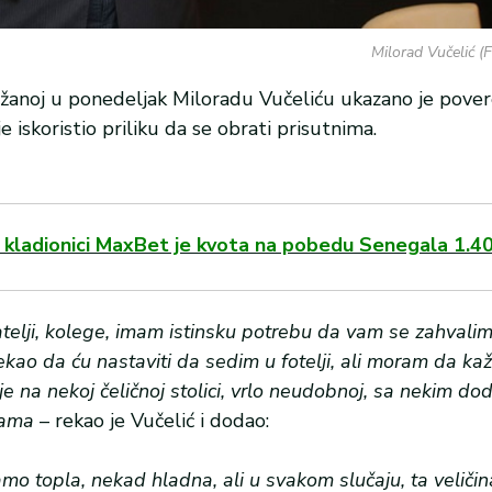
Milorad Vučelić (F
žanoj u ponedeljak Miloradu Vučeliću ukazano je povere
iskoristio priliku da se obrati prisutnima.
u kladionici MaxBet je kvota na pobedu Senegala 1.4
jatelji, kolege, imam istinsku potrebu da vam se zahvalim
rekao da ću nastaviti da sedim u fotelji, ali moram da k
je na nekoj čeličnoj stolici, vrlo neudobnoj, sa nekim do
jama
– rekao je Vučelić i dodao:
mo topla, nekad hladna, ali u svakom slučaju, ta veličin