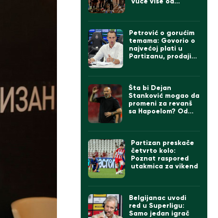
vuče više od
Zvezde
Petrović o gorućim
temama: Govorio o
najvećoj plati u
Partizanu, prodaji
igrača ako dođe
Čumić i levom beku
Šta bi Dejan
Stanković mogao da
promeni za revanš
sa Hapoelom? Od
formacije do igrača,
sve je u igri…
Partizan preskače
četvrto kolo:
Poznat raspored
utakmica za vikend
Belgijanac uvodi
red u Superligu:
Samo jedan igrač