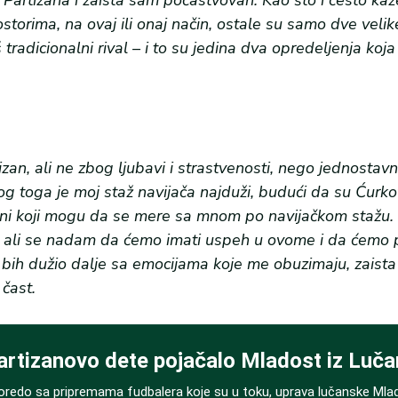
i Partizana i zaista sam počastvovan. Kao što i često ka
ostorima, na ovaj ili onaj način, ostale su samo dve velik
tradicionalni rival – i to su jedina dva opredeljenja koj
zan, ali ne zbog ljubavi i strastvenosti, nego jednostavn
zbog toga je moj staž navijača najduži, budući da su Ćurko
jedini koji mogu da se mere sa mnom po navijačkom stažu
 ali se nadam da ćemo imati uspeh u ovome i da ćemo p
 ne bih dužio dalje sa emocijama koje me obuzimaju, zaista
 čast.