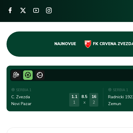
Skip
NAJNOVIJE
FK CRVENA ZVEZD
to
content
SERBIA 1
SERBIA 1
1.1
8.5
16
C. Zvezda
Radnicki 192
1
x
2
Novi Pazar
Zemun