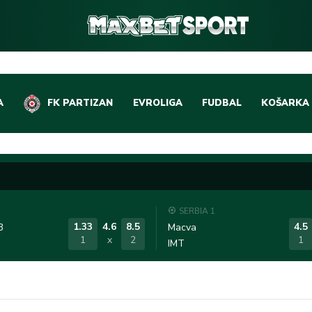
A
FK PARTIZAN
EVROLIGA
FUDBAL
KOŠARKA
DOMAĆI FUDBAL
EVROLIGA
LIGE PETICE
ABA LIGA
EVROPSKA TAKMIČEN
NBA LIGA
SERBIA 1
OSTALE LIGE
REPREZEN
1.33
4.6
8.5
4.5
3
Macva
1
x
2
1
IMT
REPREZENTATIVNI FU
OSTALE L