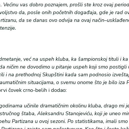
a. Većinu vas dobro poznajem, prošli ste kroz ovaj perio
oljstvo da, posle onih početnih događaja, gde je rad o
artizanu, da se danas ovo odvija na ovaj način–usklađen
enzije.
tanje, već na uspeh kluba, ka šampionskoj tituli i ka 
da ničim ne dovodimo u pitanje uspeh koji smo postigli 
ili i na prethodnoj Skupštini kada sam podnosio izvešta
aumatičnim situacijama, o svemu onome što je bilo iza P
rvi čovek crno-belih i dodao:
 godinama učinile dramatičnim okolinu kluba, drago mi 
stručnog štaba, Aleksandru Stanojeviću, koji je uneo mi
pehu Partizana u ovoj sezoni. Po statistikama, imali smo