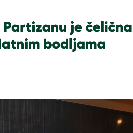
 Partizanu je čelična 
datnim bodljama