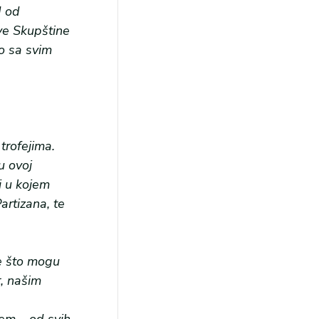
d od
ve Skupštine
o sa svim
trofejima.
u ovoj
j u kojem
artizana, te
je što mogu
r, našim