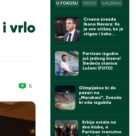
U FOKUSU
VIDEO
GALERIJA
Crvena zvezda
i vrlo
Ibona Navara: Ko
je sve otišao, ko je
stigao i kako
izgleda tim
Partizan izgubio
još jednog bisera!
Sledeća stanica
Lučani (FOTO)
5
Olimpijakos bi da
pazari na
„Marakani“, Zvezda
bi više izgubila
Srbija ostala na
dva kluba, a
Partizan trenutno