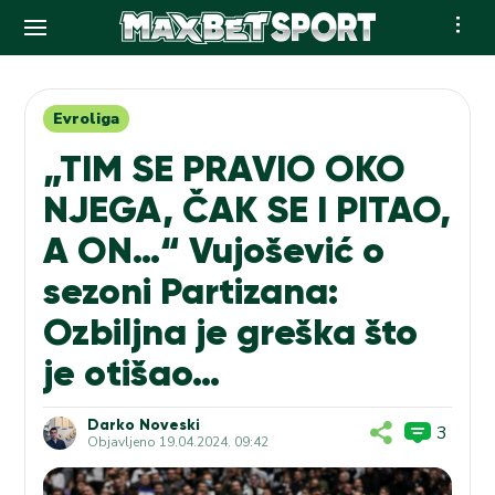
Skip
to
content
Evroliga
„TIM SE PRAVIO OKO
NJEGA, ČAK SE I PITAO,
A ON…“ Vujošević o
sezoni Partizana:
Ozbiljna je greška što
je otišao…
Darko Noveski
3
Objavljeno
19.04.2024. 09:42