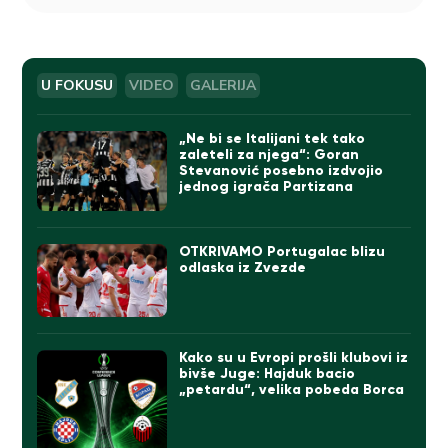
U FOKUSU
VIDEO
GALERIJA
„Ne bi se Italijani tek tako
zaleteli za njega“: Goran
Stevanović posebno izdvojio
jednog igrača Partizana
OTKRIVAMO Portugalac blizu
odlaska iz Zvezde
Kako su u Evropi prošli klubovi iz
bivše Juge: Hajduk bacio
„petardu“, velika pobeda Borca