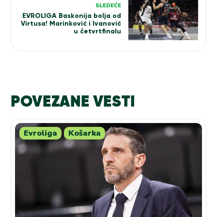
SLEDEĆE
EVROLIGA Baskonija bolja od
Virtusa! Marinković i Ivanović
u četvrtfinalu
POVEZANE VESTI
Evroliga
Košarka