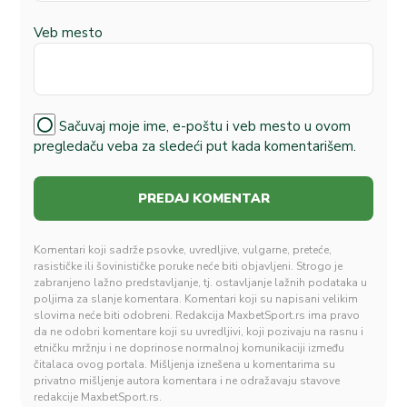
Veb mesto
Sačuvaj moje ime, e-poštu i veb mesto u ovom
pregledaču veba za sledeći put kada komentarišem.
Komentari koji sadrže psovke, uvredljive, vulgarne, preteće,
rasističke ili šovinističke poruke neće biti objavljeni. Strogo je
zabranjeno lažno predstavljanje, tj. ostavljanje lažnih podataka u
poljima za slanje komentara. Komentari koji su napisani velikim
slovima neće biti odobreni. Redakcija MaxbetSport.rs ima pravo
da ne odobri komentare koji su uvredljivi, koji pozivaju na rasnu i
etničku mržnju i ne doprinose normalnoj komunikaciji između
čitalaca ovog portala. Mišljenja iznešena u komentarima su
privatno mišljenje autora komentara i ne odražavaju stavove
redakcije MaxbetSport.rs.