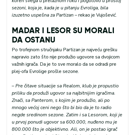
koren svega u prelaznom roku i pogotovo u prošloj
sezoni, koja je, kada je u pitanju Evroliga, bila
izuzetno uspešna za Partizan
– rekao je Vujošević.
MADAR I LESOR SU MORALI
DA OSTANU
Po trofejnom stručnjaku Partizan je najveću grešku
napravio zato što nije produžio ugovore sa dvojicom
važnih igrača. Da je to sve moralo da se odradi pre
plej-ofa Evrolige prošle sezone.
–
Pre čitave situacije sa Realom, klub je propustio
priliku da produži ugovor sa najbitnijim igračima.
Znači, sa Panterom, s kojim je produžio, ali po
mnogo većoj ceni nego što bi bio da je to radio
negde sredinom sezone. Zatim i sa Lesorom, koji je
u prvoj ponudi ugovor sa 600.000, nuđeno mu je
800.000 što je objektivno. Ali, on je postao igrač