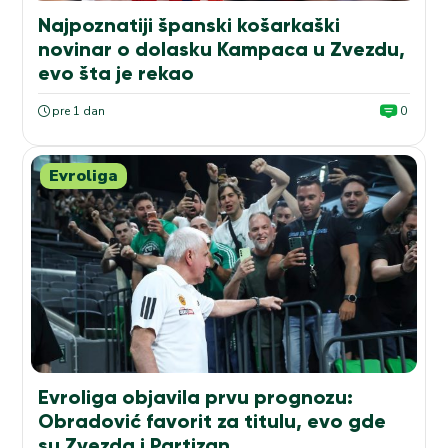
Najpoznatiji španski košarkaški
novinar o dolasku Kampaca u Zvezdu,
evo šta je rekao
pre 1 dan
0
Evroliga
Evroliga objavila prvu prognozu:
Obradović favorit za titulu, evo gde
su Zvezda i Partizan