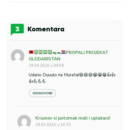
3
Komentara
🐭
🐭
🐭
🐭
🐀
🐁
PROPALI PROJEKAT
GLODARISTAN
19.04.2024. u 09:58
Udario Duuulo na Murata!😆😆😆😁😁😁👍👍
👍💪💪💪
ODGOVORI
Krcunov si potomak mali i uplakani!
19.04.2024. u 10:33