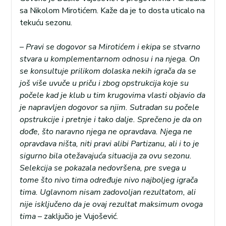
sa Nikolom Mirotićem. Kaže da je to dosta uticalo na
tekuću sezonu.
–
Pravi se dogovor sa Mirotićem i ekipa se stvarno
stvara u komplementarnom odnosu i na njega. On
se konsultuje prilikom dolaska nekih igrača da se
još više uvuče u priču i zbog opstrukcija koje su
počele kad je klub u tim krugovima vlasti objavio da
je napravljen dogovor sa njim. Sutradan su počele
opstrukcije i pretnje i tako dalje. Sprečeno je da on
dođe, što naravno njega ne opravdava. Njega ne
opravdava ništa, niti pravi alibi Partizanu, ali i to je
sigurno bila otežavajuća situacija za ovu sezonu.
Selekcija se pokazala nedovršena, pre svega u
tome što nivo tima određuje nivo najboljeg igrača
tima. Uglavnom nisam zadovoljan rezultatom, ali
nije isključeno da je ovaj rezultat maksimum ovoga
tima
– zaključio je Vujošević.