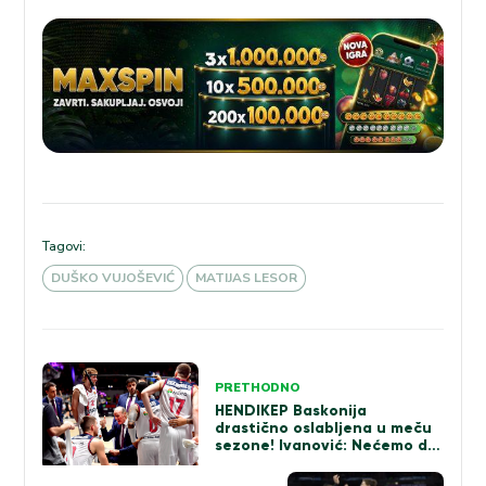
Tagovi:
DUŠKO VUJOŠEVIĆ
MATIJAS LESOR
Kretanje
PRETHODNO
članka
HENDIKEP Baskonija
drastično oslabljena u meču
sezone! Ivanović: Nećemo da
plačemo!