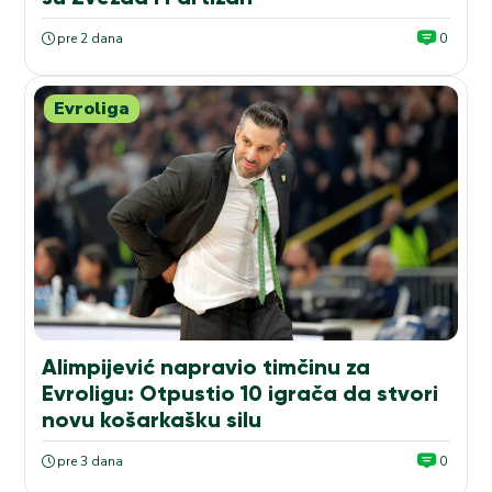
pre 2 dana
0
Evroliga
Alimpijević napravio timčinu za
Evroligu: Otpustio 10 igrača da stvori
novu košarkašku silu
pre 3 dana
0