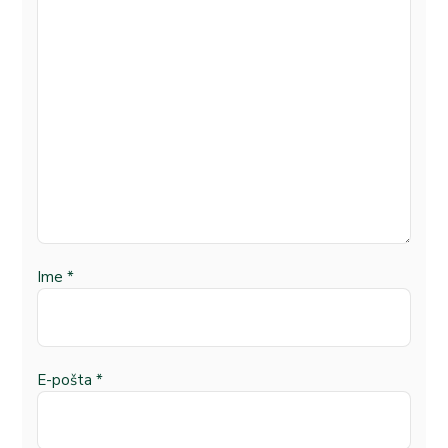
Ime
*
E-pošta
*