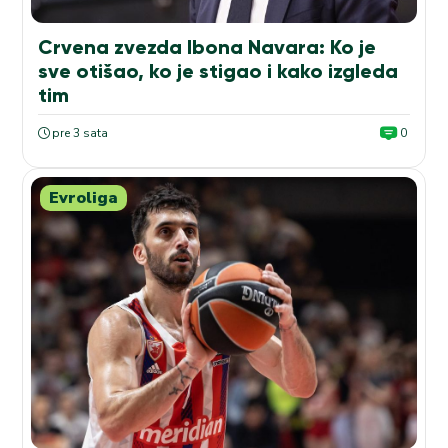
Crvena zvezda Ibona Navara: Ko je
sve otišao, ko je stigao i kako izgleda
tim
pre 3 sata
0
Evroliga