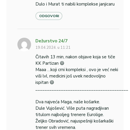
Dulo i Murat ti nabili komplekse janjicaru
ODGOVORI
Dežurstvo 24/7
19.04.2024. u 11:21
Čitavih 13 min, nakon objave koja se tiče
KK Partizan 😄
Maaa …koji crni kompleksi , ovo je već neki
viši lvl, medicini još uvek nedovoljno
ispitan 😄
________________________________________
Dva najveća Maga, naše košarke.
Dule Vujošević. Više puta nagradjivan
titulom najboljeg trenere Eurolige.
Željko Obradović, najuspešniji košarkaški
trener svih vremena.