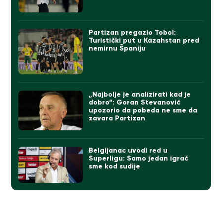
Partizan pregazio Tobol:
Turistički put u Kazahstan pred
nemirnu Španiju
„Najbolje je analizirati kad je
dobro“: Goran Stevanović
upozorio da pobeda ne sme da
zavara Partizan
Belgijanac uvodi red u
Superligu: Samo jedan igrač
sme kod sudije