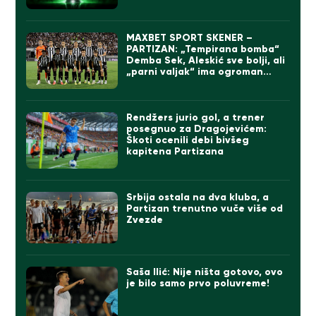
MAXBET SPORT SKENER –
PARTIZAN: „Tempirana bomba“
Demba Sek, Aleskić sve bolji, ali
„parni valjak“ ima ogroman
problem
Rendžers jurio gol, a trener
posegnuo za Dragojevićem:
Škoti ocenili debi bivšeg
kapitena Partizana
Srbija ostala na dva kluba, a
Partizan trenutno vuče više od
Zvezde
Saša Ilić: Nije ništa gotovo, ovo
je bilo samo prvo poluvreme!