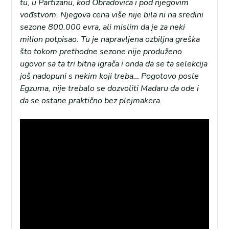
tu, u Partizanu, kod Obradovića i pod njegovim
vođstvom. Njegova cena više nije bila ni na sredini
sezone 800.000 evra, ali mislim da je za neki
milion potpisao. Tu je napravljena ozbiljna greška
što tokom prethodne sezone nije produženo
ugovor sa ta tri bitna igrača i onda da se ta selekcija
još nadopuni s nekim koji treba… Pogotovo posle
Egzuma, nije trebalo se dozvoliti Madaru da ode i
da se ostane praktično bez plejmakera
.