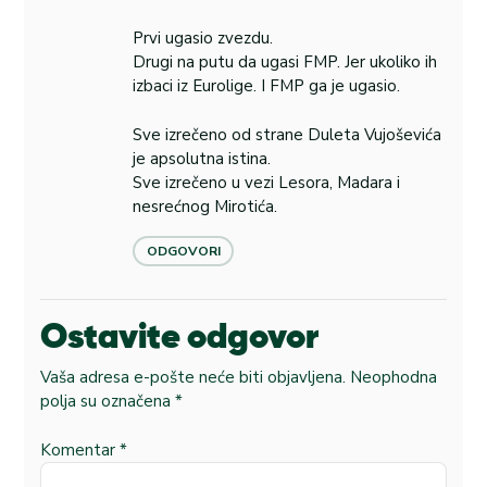
Prvi ugasio zvezdu.
Drugi na putu da ugasi FMP. Jer ukoliko ih
izbaci iz Eurolige. I FMP ga je ugasio.
Sve izrečeno od strane Duleta Vujoševića
je apsolutna istina.
Sve izrečeno u vezi Lesora, Madara i
nesrećnog Mirotića.
ODGOVORI
Ostavite odgovor
Vaša adresa e-pošte neće biti objavljena.
Neophodna
polja su označena
*
Komentar
*