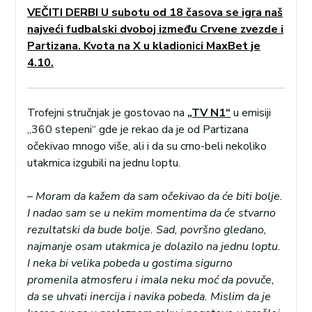
VEČITI DERBI U subotu od 18 časova se igra naš
najveći fudbalski dvoboj između Crvene zvezde i
Partizana. Kvota na X u kladionici MaxBet je
4.10.
Trofejni stručnjak je gostovao na
„TV N1“
u emisiji
„360 stepeni“ gde je rekao da je od Partizana
očekivao mnogo više, ali i da su crno-beli nekoliko
utakmica izgubili na jednu loptu.
–
Moram da kažem da sam očekivao da će biti bolje.
I nadao sam se u nekim momentima da će stvarno
rezultatski da bude bolje. Sad, površno gledano,
najmanje osam utakmica je dolazilo na jednu loptu.
I neka bi velika pobeda u gostima sigurno
promenila atmosferu i imala neku moć da povuče,
da se uhvati inercija i navika pobeda. Mislim da je