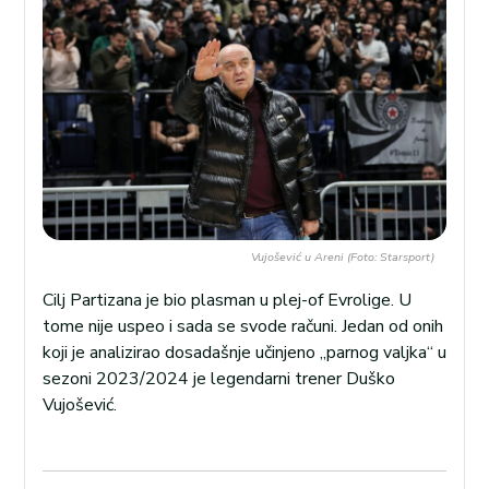
Vujošević u Areni (Foto: Starsport)
Cilj Partizana je bio plasman u plej-of Evrolige. U
tome nije uspeo i sada se svode računi. Jedan od onih
koji je analizirao dosadašnje učinjeno „parnog valjka“ u
sezoni 2023/2024 je legendarni trener Duško
Vujošević.