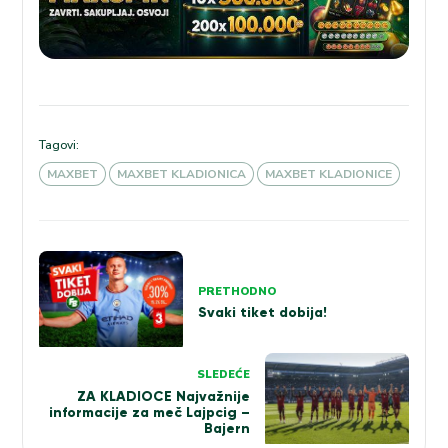
Tagovi:
MAXBET
MAXBET KLADIONICA
MAXBET KLADIONICE
Kretanje
članka
PRETHODNO
Svaki tiket dobija!
SLEDEĆE
ZA KLADIOCE Najvažnije
informacije za meč Lajpcig –
Bajern