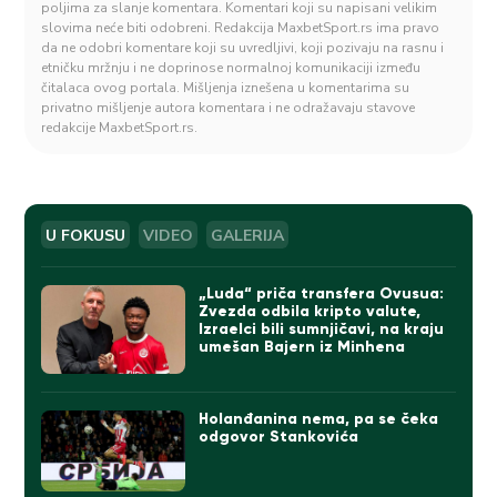
poljima za slanje komentara. Komentari koji su napisani velikim
slovima neće biti odobreni. Redakcija MaxbetSport.rs ima pravo
da ne odobri komentare koji su uvredljivi, koji pozivaju na rasnu i
etničku mržnju i ne doprinose normalnoj komunikaciji između
čitalaca ovog portala. Mišljenja iznešena u komentarima su
privatno mišljenje autora komentara i ne odražavaju stavove
redakcije MaxbetSport.rs.
U FOKUSU
VIDEO
GALERIJA
„Luda“ priča transfera Ovusua:
Zvezda odbila kripto valute,
Izraelci bili sumnjičavi, na kraju
umešan Bajern iz Minhena
Holanđanina nema, pa se čeka
odgovor Stankovića