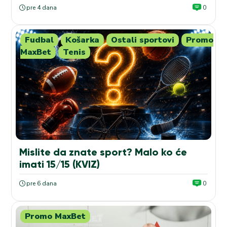
pre 4 dana
0
Fudbal
Košarka
Ostali sportovi
Promo
MaxBet
Tenis
Mislite da znate sport? Malo ko će
imati 15/15 (KVIZ)
pre 6 dana
0
Promo MaxBet