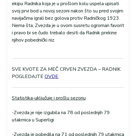
ekipu Radnika koja je u prošlom kolu uspela upisati
svoj prvi bod u novoj sezoni nakon što su pred svojim
navijačima igrali bez golova protiv Radničkog 1923.
Nema šta, Zvezda je u ovom susretu ogroman favorit
i pravo bi se čudo trebalo desiti da Radnik prekine
njihov pobednički niz.
SVE KVOTE ZA MEČ CRVEN ZVEZDA – RADNIK
POGLEDAJTE
OVDE
.
Statistika-uključuje i prošlu sezonu
-Zvezda je nije izgubila na 78 od poslednjih 79
utakmica u Superligi
-Zvezda je pobedila na 71 od poslednjih 79 utakmica