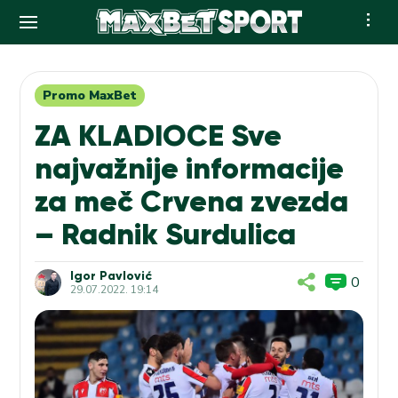
Skip
to
content
Promo MaxBet
ZA KLADIOCE Sve
najvažnije informacije
za meč Crvena zvezda
– Radnik Surdulica
Igor Pavlović
0
29.07.2022. 19:14