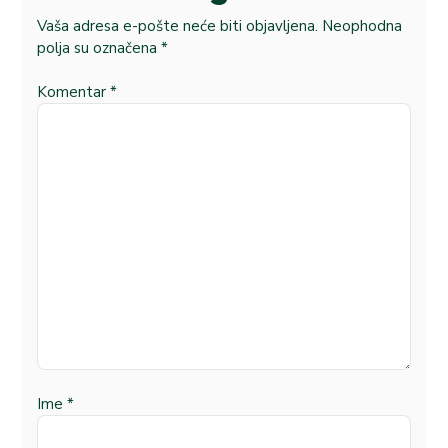
Vaša adresa e-pošte neće biti objavljena.
Neophodna
polja su označena
*
Komentar
*
Ime
*