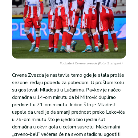
Fudbaleri Crvene zvezde (Foto: Starsport)
Crvena Zvezda je nastavila tamo gde je stala prošle
sezone, ređaju pobedu za pobedom. U prošlom kolu
su gostovali Mladosti u Lučanima. Pavkov je načeo
domaćina u 14-om minutu da bi Mitrović duplirao
prednost u 71-om minutu. Jedino što je Mladost
uspela da uradi je da smanji prednost preko Lekovića
u 79-om minutu što je ujedno bio i jedini šut
domaćina u okvir gola u celom susretu. Maksimalni
,,crveno-beli’’ večeras će na svom stadionu ugostiti