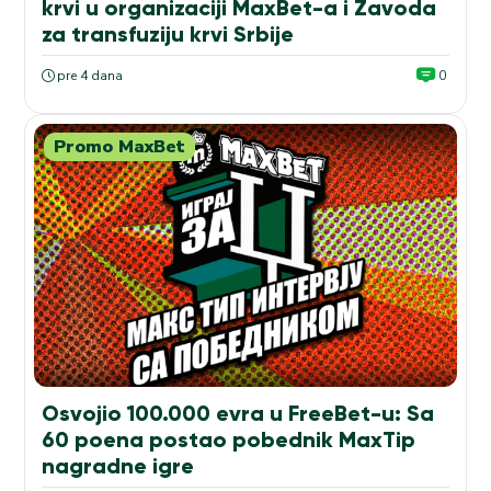
krvi u organizaciji MaxBet-a i Zavoda
za transfuziju krvi Srbije
pre 4 dana
0
Promo MaxBet
Osvojio 100.000 evra u FreeBet-u: Sa
60 poena postao pobednik MaxTip
nagradne igre