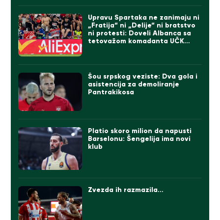
Upravu Spartaka ne zanimaju ni
„Fratija“ ni „Delije“ ni bratstvo
ni protesti: Doveli Albanca sa
tetovažom komadanta UČK
(FOTO)
Šou srpskog veziste: Dva gola i
asistencija za demoliranje
Pantrakikosa
Platio skoro milion da napusti
Barselonu: Šengelija ima novi
klub
Zvezda ih razmazila…