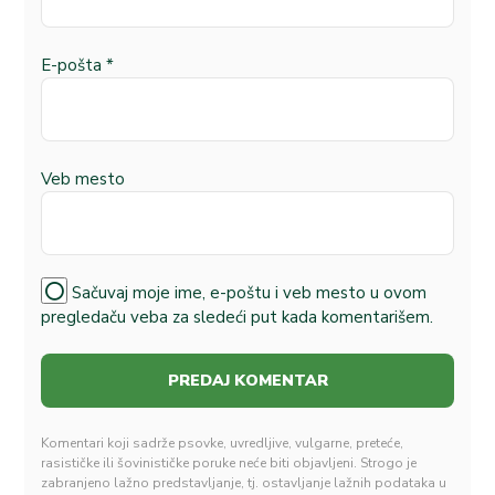
E-pošta
*
Veb mesto
Sačuvaj moje ime, e-poštu i veb mesto u ovom
pregledaču veba za sledeći put kada komentarišem.
Komentari koji sadrže psovke, uvredljive, vulgarne, preteće,
rasističke ili šovinističke poruke neće biti objavljeni. Strogo je
zabranjeno lažno predstavljanje, tj. ostavljanje lažnih podataka u