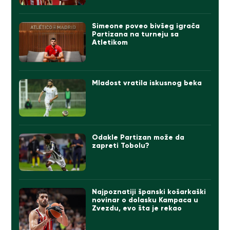
Simeone poveo bivšeg igrača
Partizana na turneju sa
Atletikom
Mladost vratila iskusnog beka
Odakle Partizan može da
zapreti Tobolu?
Najpoznatiji španski košarkaški
novinar o dolasku Kampaca u
Zvezdu, evo šta je rekao