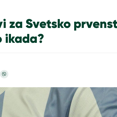
vi za Svetsko prvens
o ikada?