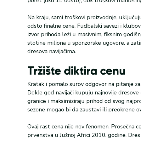
porez (oko 15 odsto), dok troškovi marketinga
Na kraju, sami troškovi proizvodnje, uključuju
odsto finalne cene. Fudbalski savezi i klubov
izvor prihoda leži u masivnim, fiksnim godi
stotine miliona u sponzorske ugovore, a zat
dresova navijačima.
Tržište diktira cenu
Kratak i pomalo surov odgovor na pitanje zaš
Dokle god navijači kupuju najnovije dresove č
granice i maksimiziraju prihod od svog najp
sezone mogao bi da zaustavi ili preokrene ov
Ovaj rast cena nije nov fenomen. Prosečna c
prvenstva u Južnoj Africi 2010. godine. Dre