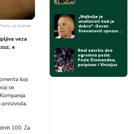
„Najbolje je
analizirati kad je
Photo via Guliver
dobro“: Goran
Stevanović upozorio
da pobeda ne sme
ipljiva veza
da zavara Partizan
suz, a
Real završio dva
ogromna posla:
Posle Diomandea,
potpisao i Vinisijus
momenta koji
oji se
. Kompanija
h proizvoda,
odnih 100. Za