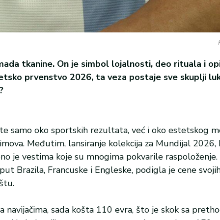
mada tkanine. On je simbol lojalnosti, deo rituala i op
vetsko prvenstvo 2026, ta veza postaje sve skuplji luk
?
ste samo oko sportskih rezultata, već i oko estetskog 
imova. Međutim, lansiranje kolekcija za Mundijal 2026, k
eno je vestima koje su mnogima pokvarile raspoloženje
put Brazila, Francuske i Engleske, podigla je cene svoji
štu.
a navijačima, sada košta 110 evra, što je skok sa preth