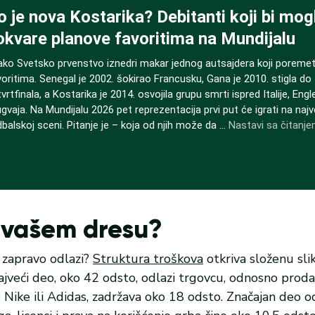
a vašem dresu?
c zapravo odlazi?
Struktura troškova
otkriva složenu slik
veći deo, oko 42 odsto, odlazi trgovcu, odnosno prodav
Nike ili Adidas, zadržava oko 18 odsto. Značajan deo od