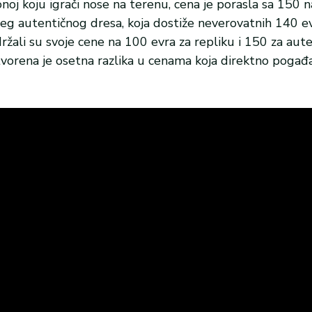
 onoj koju igrači nose na terenu, cena je porasla sa 150 
eg autentičnog dresa, koja dostiže neverovatnih 140 ev
ržali su svoje cene na 100 evra za repliku i 150 za aut
stvorena je osetna razlika u cenama koja direktno pogađ