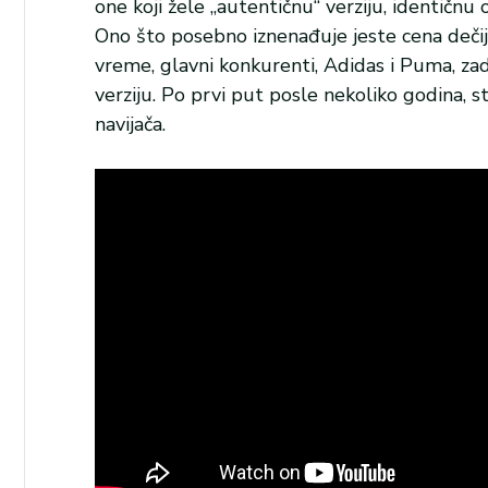
one koji žele „autentičnu“ verziju, identičnu
Ono što posebno iznenađuje jeste cena dečij
vreme, glavni konkurenti, Adidas i Puma, zad
verziju. Po prvi put posle nekoliko godina, 
navijača.