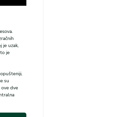
esova.
zračnih
 je uzak,
to je
 opušteniji,
ke su
u ove dve
ntralna