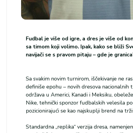
Fudbal je više od igre, a dres je više od ko
sa timom koji volimo. Ipak, kako se bliži S
navijači se s pravom pitaju – gde je granica
Sa svakim novim turnirom, iščekivanje ne ra
definiše epohu – novih dresova nacionalnih t
održava u Americi, Kanadi i Meksiku, obelež
Nike, tehnički sponzor fudbalskih velesila po
pozicionirajući se kao najskuplji brend na trži
Standardna „replika“ verzija dresa, namenjen