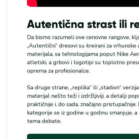
Autentična strast ili 
Da bismo razumeli ove cenovne rangove, klju
„Autentični“ dresovi su kreirani za vrhunske
materijala, sa tehnologijama poput Nike Aer
atletski, a grbovi i logotipi su toplotno pres
oprema za profesionalce.
Sa druge strane, „replika“ ili „stadion“ verzij
materijal nešto teži i izdržljiviji, a detalji p
praktičnije i, do sada, značajno pristupačnij
kategorije se iz godine u godinu smanjuje, a 
tema debate.