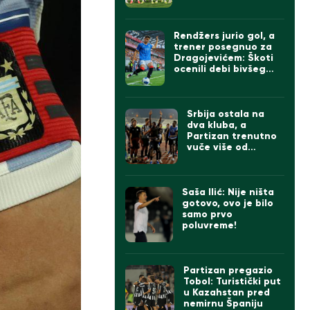
sve bolji, ali „parni
valjak“ ima ogroman
problem
Rendžers jurio gol, a
trener posegnuo za
Dragojevićem: Škoti
ocenili debi bivšeg
kapitena Partizana
Srbija ostala na
dva kluba, a
Partizan trenutno
vuče više od
Zvezde
Saša Ilić: Nije ništa
gotovo, ovo je bilo
samo prvo
poluvreme!
Partizan pregazio
Tobol: Turistički put
u Kazahstan pred
nemirnu Španiju