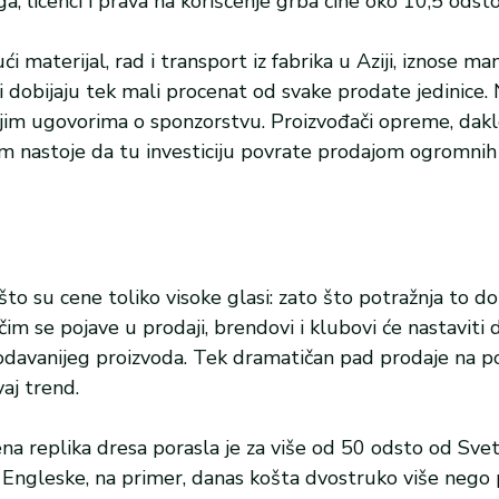
, licenci i prava na korišćenje grba čine oko 10,5 odsto
ći materijal, rad i transport iz fabrika u Aziji, iznose m
i dobijaju tek mali procenat od svake prodate jedinice. 
šnjim ugovorima o sponzorstvu. Proizvođači opreme, dakl
im nastoje da tu investiciju povrate prodajom ogromnih 
to su cene toliko visoke glasi: zato što potražnja to do
im se pojave u prodaji, brendovi i klubovi će nastaviti d
rodavanijeg proizvoda. Tek dramatičan pad prodaje na 
aj trend.
ena replika dresa porasla je za više od 50 odsto od Sve
s Engleske, na primer, danas košta dvostruko više nego 