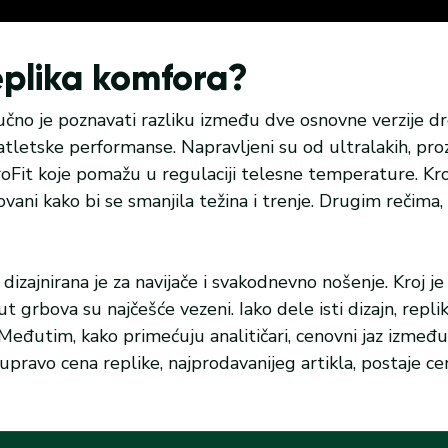
replika komfora?
čno je poznavati razliku između dve osnovne verzije dr
 atletske performanse. Napravljeni su od ultralakih, pro
oFit koje pomažu u regulaciji telesne temperature. Kroj
ovani kako bi se smanjila težina i trenje. Drugim rečima, 
a dizajnirana je za navijače i svakodnevno nošenje. Kroj je
oput grbova su najčešće vezeni. Iako dele isti dizajn, repli
e. Međutim, kako primećuju analitičari, cenovni jaz izmeđ
upravo cena replike, najprodavanijeg artikla, postaje ce