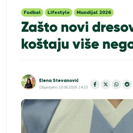
Fudbal
Lifestyle
Mundijal 2026
Zašto novi dreso
koštaju više neg
Elena Stevanović
Objavljeno
10.06.2026. 14:23