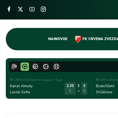
Skip
NAJNOVIJE
FK CRVENA ZVEZD
to
content
UEFA Champions League - Qual.
UEFA Champ
2.35
3
3
Kairat Almaty
Bodo/Glimt
1
x
2
Levski Sofia
St.Gilloise