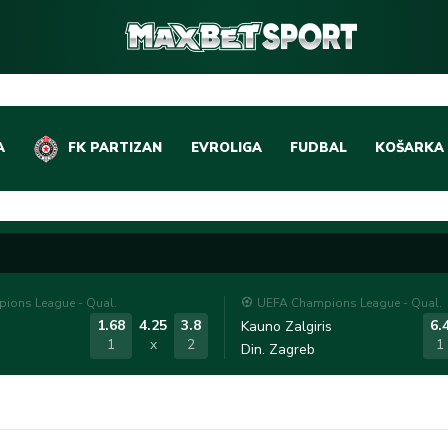
A
FK PARTIZAN
EVROLIGA
FUDBAL
KOŠARKA
DOMAĆI FUDBAL
EVROLIGA
LIGE PETICE
ABA LIGA
EVROPSKA TAKMIČEN
NBA LIGA
ions League - Qual.
UEFA Champions League - Qual.
OSTALE LIGE
REPREZEN
1.68
4.25
3.8
6.
Kauno Zalgiris
1
x
2
1
Din. Zagreb
REPREZENTATIVNI FU
OSTALE L