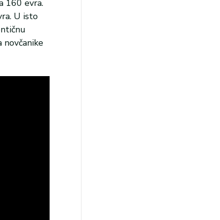
na 160 evra.
ra. U isto
entičnu
a novčanike