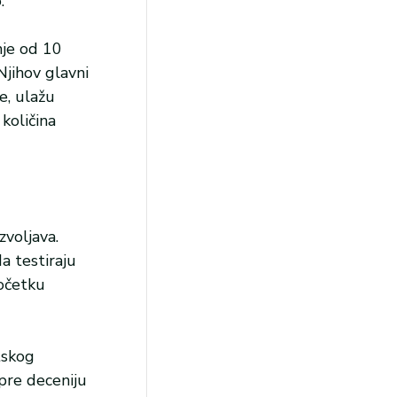
.
anje od 10
Njihov glavni
e, ulažu
količina
zvoljava.
a testiraju
početku
tskog
pre deceniju