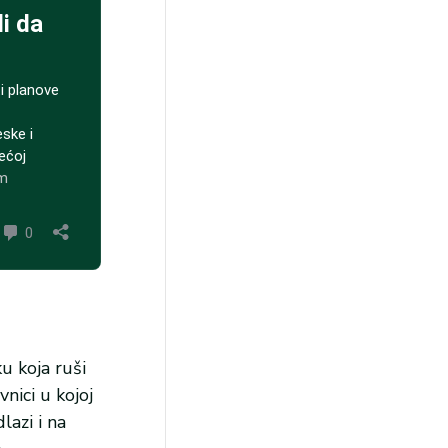
u koja ruši
nici u kojoj
lazi i na