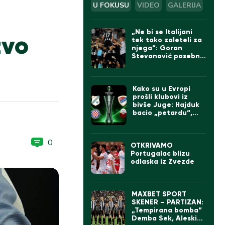
U FOKUSU
VIDEO
GALERIJA
„Ne bi se Italijani
tvo
tek tako zaleteli za
njega“: Goran
Stevanović posebno
izdvojio jednog
igrača Partizana
Kako su u Evropi
prošli klubovi iz
bivše Juge: Hajduk
bacio „petardu“,
velika pobeda Borca
0
OTKRIVAMO
Portugalac blizu
odlaska iz Zvezde
MAXBET SPORT
SKENER – PARTIZAN:
„Tempirana bomba“
Demba Sek, Aleskić