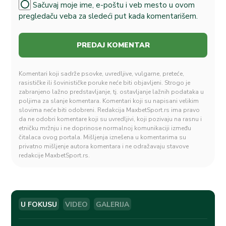
Sačuvaj moje ime, e-poštu i veb mesto u ovom
pregledaču veba za sledeći put kada komentarišem.
Komentari koji sadrže psovke, uvredljive, vulgarne, preteće,
rasističke ili šovinističke poruke neće biti objavljeni. Strogo je
zabranjeno lažno predstavljanje, tj. ostavljanje lažnih podataka u
poljima za slanje komentara. Komentari koji su napisani velikim
slovima neće biti odobreni. Redakcija MaxbetSport.rs ima pravo
da ne odobri komentare koji su uvredljivi, koji pozivaju na rasnu i
etničku mržnju i ne doprinose normalnoj komunikaciji između
čitalaca ovog portala. Mišljenja iznešena u komentarima su
privatno mišljenje autora komentara i ne odražavaju stavove
redakcije MaxbetSport.rs.
U FOKUSU
VIDEO
GALERIJA