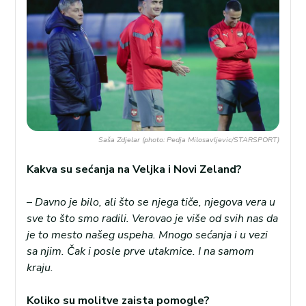
Saša Zdjelar (photo: Pedja Milosavljevic/STARSPORT)
Kakva su sećanja na Veljka i Novi Zeland?
–
Davno je bilo, ali što se njega tiče, njegova vera u
sve to što smo radili. Verovao je više od svih nas da
je to mesto našeg uspeha. Mnogo sećanja i u vezi
sa njim. Čak i posle prve utakmice. I na samom
kraju.
Koliko su molitve zaista pomogle?