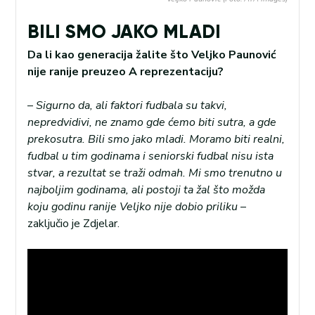
BILI SMO JAKO MLADI
Da li kao generacija žalite što Veljko Paunović
nije ranije preuzeo A reprezentaciju?
–
Sigurno da, ali faktori fudbala su takvi,
nepredvidivi, ne znamo gde ćemo biti sutra, a gde
prekosutra. Bili smo jako mladi. Moramo biti realni,
fudbal u tim godinama i seniorski fudbal nisu ista
stvar, a rezultat se traži odmah. Mi smo trenutno u
najboljim godinama, ali postoji ta žal što možda
koju godinu ranije Veljko nije dobio priliku
–
zaključio je Zdjelar.