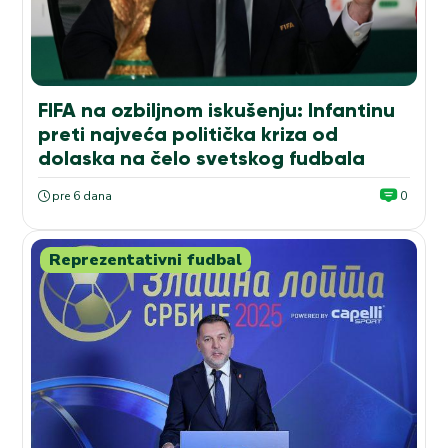
FIFA na ozbiljnom iskušenju: Infantinu
preti najveća politička kriza od
dolaska na čelo svetskog fudbala
pre 6 dana
0
Reprezentativni fudbal