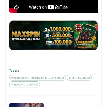
Tagovi:
FUDBALSKA REPREZENTACIJA SRBIJE
SAŠA ZDJELAR
VELJKO PAUNOVIĆ
Kretanje