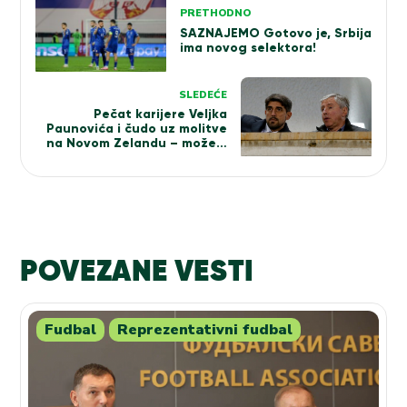
PRETHODNO
članka
SAZNAJEMO Gotovo je, Srbija
ima novog selektora!
SLEDEĆE
Pečat karijere Veljka
Paunovića i čudo uz molitve
na Novom Zelandu – može li
da se ponovi i na Ostrvu?
POVEZANE VESTI
Fudbal
Reprezentativni fudbal