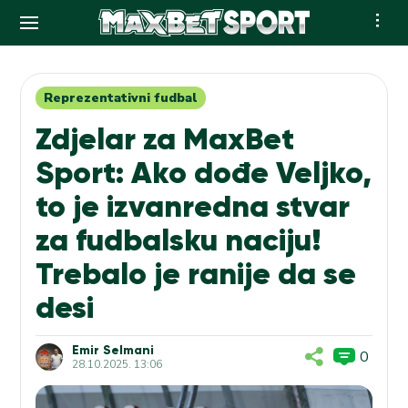
Skip
to
content
Reprezentativni fudbal
Zdjelar za MaxBet
Sport: Ako dođe Veljko,
to je izvanredna stvar
za fudbalsku naciju!
Trebalo je ranije da se
desi
Emir Selmani
0
28.10.2025. 13:06