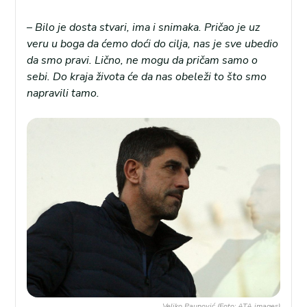
–
Bilo je dosta stvari, ima i snimaka. Pričao je uz
veru u boga da ćemo doći do cilja, nas je sve ubedio
da smo pravi. Lično, ne mogu da pričam samo o
sebi. Do kraja života će da nas obeleži to što smo
napravili tamo.
Veljko Paunović (Foto: ATA images)