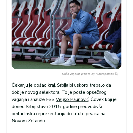
Saša Zdjelar (Photo by /Starsport.rs ©)
Čekanju je došao kraj. Srbija bi uskoro trebalo da
dobije novog selektora. To je posle opsežnog
vaganja i analize FSS
Veljko Paunović
. Čovek koji je
doneo Srbiji slavu 2015. godine predvodivši
omladinsku reprezentaciju do titule prvaka na
Novom Zelandu.