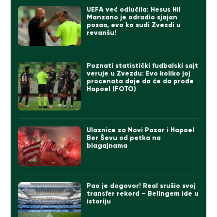
UEFA već odlučila: Hesus Hil
Manzano je odradio sjajan
posao, evo ko sudi Zvezdi u
revanšu!
Poznati statistički fudbalski sajt
veruje u Zvezdu: Evo koliko joj
procenata daje da će da prođe
Hapoel (FOTO)
Ulaznice za Novi Pazar i Hapoel
Ber Ševu od petka na
blagajnama
Pao je dogovor! Real srušio svoj
transfer rekord – Belingem ide u
istoriju