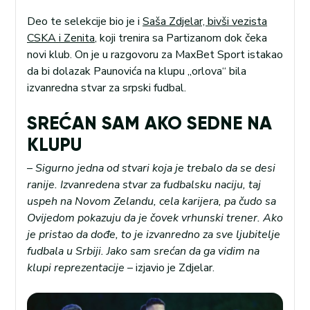
Deo te selekcije bio je i
Saša Zdjelar, bivši vezista
CSKA i Zenita
, koji trenira sa Partizanom dok čeka
novi klub. On je u razgovoru za MaxBet Sport istakao
da bi dolazak Paunovića na klupu „orlova“ bila
izvanredna stvar za srpski fudbal.
SREĆAN SAM AKO SEDNE NA
KLUPU
–
Sigurno jedna od stvari koja je trebalo da se desi
ranije. Izvanredena stvar za fudbalsku naciju, taj
uspeh na Novom Zelandu, cela karijera, pa čudo sa
Ovijedom pokazuju da je čovek vrhunski trener. Ako
je pristao da dođe, to je izvanredno za sve ljubitelje
fudbala u Srbiji. Jako sam srećan da ga vidim na
klupi reprezentacije
– izjavio je Zdjelar.