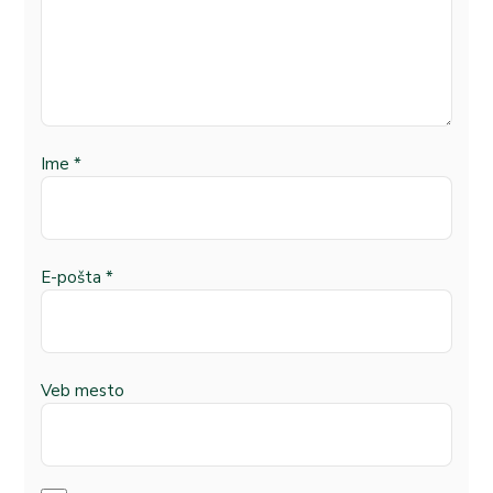
Ime
*
E-pošta
*
Veb mesto