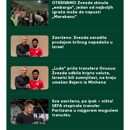
OTKRIVAMO Zvezda skinula
„embargo“, jedan od najboljih
igrača može da napusti
„Marakanu“
Završeno: Zvezda zaradila
prodajom krilnog napadača u
Izrael
„Luda“ priča transfera Ovusua:
Zvezda odbila kripto valute,
Izraelci bili sumnjičavi, na kraju
umešan Bajern iz Minhena
Sve završeno, pa ipak – ništa!
UEFA stopirala transfer
Partizana u najgorem mogućem
trenutku