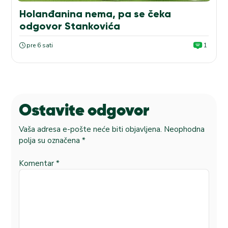
Holanđanina nema, pa se čeka
odgovor Stankovića
pre 6 sati
1
Ostavite odgovor
Vaša adresa e-pošte neće biti objavljena.
Neophodna
polja su označena
*
Komentar
*