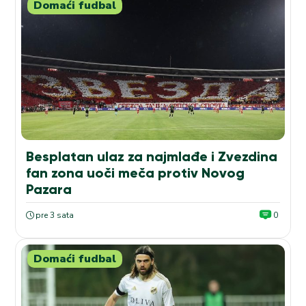
Domaći fudbal
Besplatan ulaz za najmlađe i Zvezdina
fan zona uoči meča protiv Novog
Pazara
pre 3 sata
0
Domaći fudbal