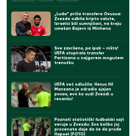
„Luda“ priča transfera Ovusua:
Zvezda odbila kripto valute,
Izraelci bili sumnjičavi, na kraju
umešan Bajern iz Minhena
Sve završeno, pa ipak – ništa!
UEFA stopirala transfer
Partizana u najgorem mogućem
trenutku
UEFA već odlučila: Hesus Hil
Manzano je odradio sjajan
posao, evo ko sudi Zvezdi u
revanšu!
Poznati statistički fudbalski sajt
veruje u Zvezdu: Evo koliko joj
procenata daje da će da prođe
Hapoel (FOTO)