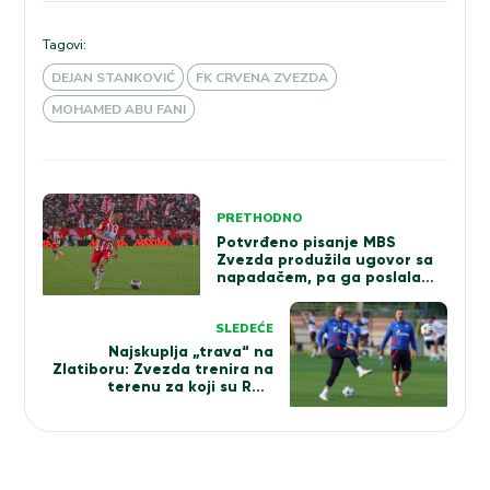
Tagovi:
DEJAN STANKOVIĆ
FK CRVENA ZVEZDA
MOHAMED ABU FANI
Kretanje
PRETHODNO
članka
Potvrđeno pisanje MBS
Zvezda produžila ugovor sa
napadačem, pa ga poslala…
SLEDEĆE
Najskuplja „trava“ na
Zlatiboru: Zvezda trenira na
terenu za koji su Rusi
dodatno platili