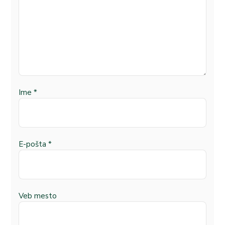
Ime
*
E-pošta
*
Veb mesto