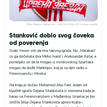
Želja Dejana Stankovića – Abu Fani (Foto: FK Crvena zvezda)
Stanković dobio svog čoveka
od poverenja
Svaki trener voli da ima takvog igrača. Na „Marakani“
su ga dočekala dva Mirko Ivanić i Aleksandar Katai, a
pominjalo se da bi mogao iz moskovskog Spartaka
mogao da dođe Markinjos, koji je sa njim radio u
Ferencvarošu i Moskvi.
Na kraju je došao Mohamed Abu Fani. Jedan od
ključnih igrača Dejana Stankovića iz vremena kada je
harao sa Ferencvarošem u Mađarskoj. Izraelac je bio
izričita želja Dejana Stankovića upravi kluba i