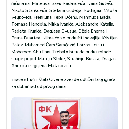
računa na: Mateusa, Savu Radanovića, Ivana Gutešu,
Nikolu Stankovića, Stefana Gudelja, Rodrigaa, Miloša
Veljkovića, Frenklina Teba Učenu, Mahmuda Bađa,
Tomasa Hendela, Mirka Ivanića, Aleksandra Kataija,
Radeta Krunića, Daglasa Ovusua, Džeja Enema i
Bruna Duartea. Njima će se pridružiti novajlije Kristijan
Balov, Muhamed Čam Saračević, Loizos Loizu i
Mohamed Abu Fani. Trebalo bi tu da budu i mlade
snage poput Mateja Strike, Strahinje Bucala, Dragan
Anokića i Ognjena Matanovića.
Imaće stručni štab Crvene zvezde odličan broj igrača
za dobar rad od prvog dana.