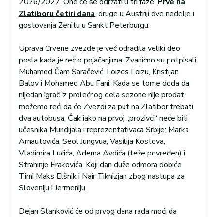
2026/2027. One će se održati u tri faze.
Prve na
Zlatiboru četiri dana
, druge u Austriji dve nedelje i
gostovanja Zenitu u Sankt Peterburgu.
Uprava Crvene zvezde je već odradila veliki deo
posla kada je reč o pojačanjima. Zvanično su potpisali
Muhamed Čam Saračević, Loizos Loizu, Kristijan
Balov i Mohamed Abu Fani. Kada se tome doda da
nijedan igrač iz prolećnog dela sezone nije prodat,
možemo reći da će Zvezdi za put na Zlatibor trebati
dva autobusa. Čak iako na prvoj „prozivci“ neće biti
učesnika Mundijala i reprezentativaca Srbije: Marka
Arnautovića, Seol Jungvua, Vasilija Kostova,
Vladimira Lučića, Adema Avdića (teže povređen) i
Strahinje Erakovića. Koji dan duže odmora dobiće
Timi Maks Elšnik i Nair Tiknizjan zbog nastupa za
Sloveniju i Jermeniju.
Dejan Stanković će od prvog dana rada moći da