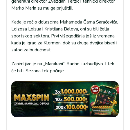
generalni direktor Zvezdan Terzić i tehnički direktor
Marko Marin su mu ga prijuštili.
Kada je reč o dolascima Muhameda Čama Saračevića,
Loizosa Loizua i Kristijana Balova, oni su bili želja
sportskog sektora. Prvi višegodišnja još iz vremena
kada je igrao za Klermon, dok su druga dvojica biseri i
zalog za budućnost.
Zanimljivo je na „Marakani“. Radno i uzbudljivo. I tek
će biti. Sezona tek počinje…