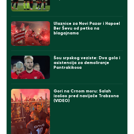
Ulaznice za Novi Pazar i Hapoel
Ber Ševu od petka na
blagajnama
Šou srpskog veziste: Dva gola i
asistencija za demoliranje
Pantrakikosa
Gori na Crnom moru: Salah
izašao pred navijače Trabzona
(VIDEO)