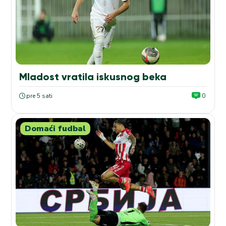
Mladost vratila iskusnog beka
pre 5 sati
0
Domaći fudbal