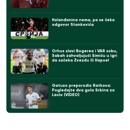
Holanđanina nema, pa se čeka
odgovor Stankovića
Orhus slavi Bogerea i VAR sobu,
Sabah zahvaljujući Simiću u igri
da sačeka Zvezdu ili Hapoel
Gatuzo preporodio Ratkova:
Pogledajte dva gola Srbina za
Lacio (VIDEO)