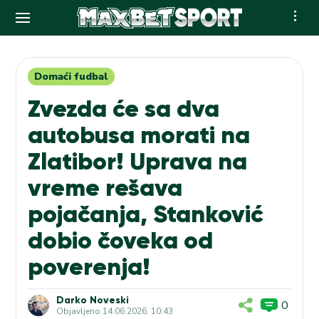
Skip
to
content
Domaći fudbal
Zvezda će sa dva
autobusa morati na
Zlatibor! Uprava na
vreme rešava
pojačanja, Stanković
dobio čoveka od
poverenja!
Darko Noveski
0
Objavljeno
14.06.2026. 10:43