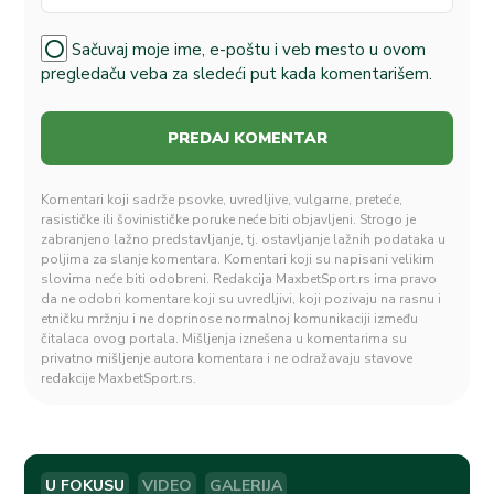
Sačuvaj moje ime, e-poštu i veb mesto u ovom
pregledaču veba za sledeći put kada komentarišem.
Komentari koji sadrže psovke, uvredljive, vulgarne, preteće,
rasističke ili šovinističke poruke neće biti objavljeni. Strogo je
zabranjeno lažno predstavljanje, tj. ostavljanje lažnih podataka u
poljima za slanje komentara. Komentari koji su napisani velikim
slovima neće biti odobreni. Redakcija MaxbetSport.rs ima pravo
da ne odobri komentare koji su uvredljivi, koji pozivaju na rasnu i
etničku mržnju i ne doprinose normalnoj komunikaciji između
čitalaca ovog portala. Mišljenja iznešena u komentarima su
privatno mišljenje autora komentara i ne odražavaju stavove
redakcije MaxbetSport.rs.
U FOKUSU
VIDEO
GALERIJA