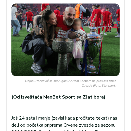
Dejan Stanković sa suprugom Anitom i bebom na proslavi titule
Zvezde (Foto: Starsport)
(Od izveštača MaxBet Sport sa Zlatibora)
Još 24 sata i manje (zavisi kada pročitate tekst) nas
deli od početka priprema Crvene zvezde za sezonu