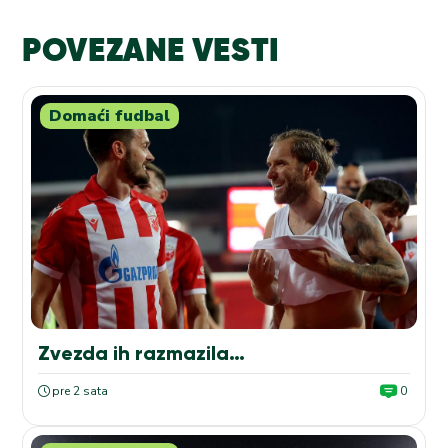
POVEZANE VESTI
Domaći fudbal
Zvezda ih razmazila…
pre 2 sata
0