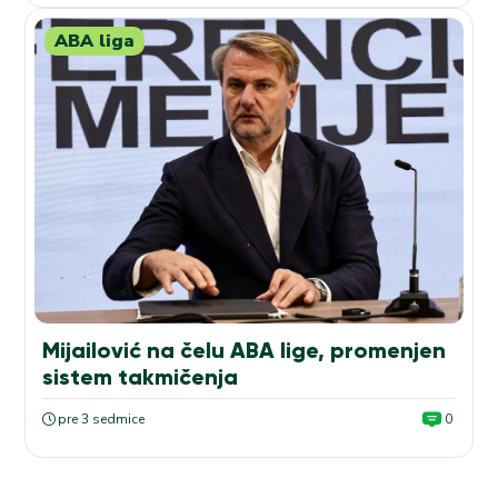
ABA liga
Mijailović na čelu ABA lige, promenjen
sistem takmičenja
pre 3 sedmice
0