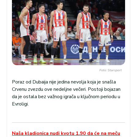
Foto: Starsport
Poraz od Dubaija nije jedina nevolja koja je snašla
Crvenu zvezdu ove nedeljne večeri. Postoji bojazan
da je ostala bez važnog igrača u ključnom periodu u
Evroligi.
Naša kladionica nudi kvotu 1.90 da će na meču