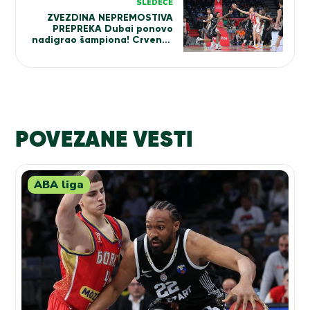
SLEDEĆE
ZVEZDINA NEPREMOSTIVA
PREPREKA Dubai ponovo
nadigrao šampiona! Crveno-
beli bez rešenja za
motivisanog Anđušića
(VIDEO)
POVEZANE VESTI
ABA liga