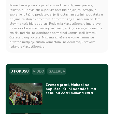
Komentari koji sadrže psovke, uvredljive, vulgarne, preteće,
rasističke ili šovinističke poruke neće biti objavljeni. Strogo je
zabranjeno lažno predstavljanje, tj. ostavljanje lažnih podataka u
poljima za slanje komentara. Komentari koji su napisani velikim
slovima neće biti odobreni. Redakcija MaxbetSport.rs ima pravo
da ne odobri komentare koji su uvredljivi, koji pozivaju na rasnu i
etničku mržnju i ne doprinose normalnoj komunikaciji između
čitalaca ovog portala. Mišljenja iznešena u komentarima su
privatno mišljenje autora komentara i ne odražavaju stavove
redakcije MaxbetSport.rs.
U FOKUSU
VIDEO
GALERIJA
Zvezda prati, Makabi ne
popušta! Krilni napadač ima
cenu od četri miliona evra