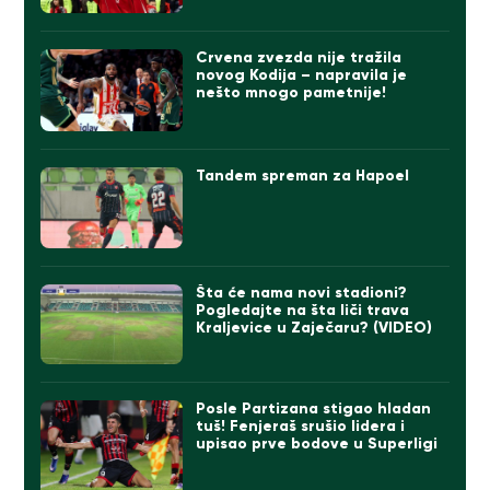
Crvena zvezda nije tražila
novog Kodija – napravila je
nešto mnogo pametnije!
Tandem spreman za Hapoel
Šta će nama novi stadioni?
Pogledajte na šta liči trava
Kraljevice u Zaječaru? (VIDEO)
Posle Partizana stigao hladan
tuš! Fenjeraš srušio lidera i
upisao prve bodove u Superligi