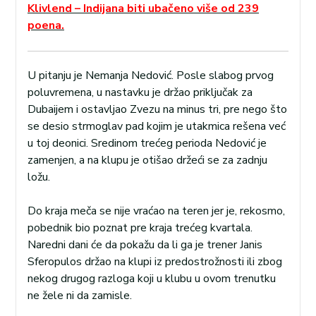
Klivlend – Indijana biti ubačeno više od 239
poena.
U pitanju je Nemanja Nedović. Posle slabog prvog
poluvremena, u nastavku je držao priključak za
Dubaijem i ostavljao Zvezu na minus tri, pre nego što
se desio strmoglav pad kojim je utakmica rešena već
u toj deonici. Sredinom trećeg perioda Nedović je
zamenjen, a na klupu je otišao držeći se za zadnju
ložu.
Do kraja meča se nije vraćao na teren jer je, rekosmo,
pobednik bio poznat pre kraja trećeg kvartala.
Naredni dani će da pokažu da li ga je trener Janis
Sferopulos držao na klupi iz predostrožnosti ili zbog
nekog drugog razloga koji u klubu u ovom trenutku
ne žele ni da zamisle.