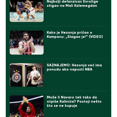
Najbolji defanzivac Evrolige
stigao na Mali Kalemegdan
Kako je Hezonja pričao o
Kampacu: „Slagao je!“ (VIDEO)
SAZNAJEMO: Hezonja već ima
ponudu ako napusti NBA
Može li Navaro tek tako da
otpiše Kalinića? Postoji nešto
što se ne kupuje