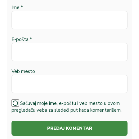
Ime
*
E-pošta
*
Veb mesto
Sačuvaj moje ime, e-poštu i veb mesto u ovom
pregledaču veba za sledeći put kada komentarišem.