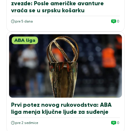
zvezde: Posle američke avanture
vraća se u srpsku košarku
pre 5 dana
0
ABA liga
Prvi potez novog rukovodstva: ABA
liga menja ključne ljude za suđenje
pre 2 sedmice
0