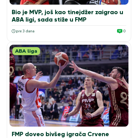
Bio je MVP, još kao tinejdžer zaigrao u
ABA ligi, sada stiže u FMP
pre 3 dana
0
ABA liga
FMP doveo bivšeg igrača Crvene