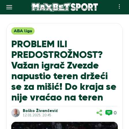
Skip
to
content
ABA liga
PROBLEM ILI
PREDOSTROŽNOST?
Važan igrač Zvezde
napustio teren držeći
se za mišić! Do kraja se
nije vraćao na teren
Boško Živančević
0
12.01.2025. 20:45