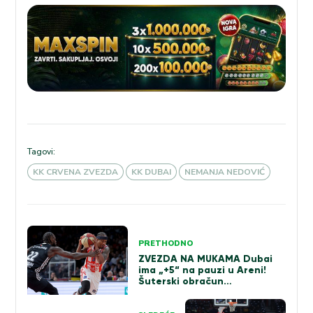
Tagovi:
KK CRVENA ZVEZDA
KK DUBAI
NEMANJA NEDOVIĆ
Kretanje
PRETHODNO
članka
ZVEZDA NA MUKAMA Dubai
ima „+5“ na pauzi u Areni!
Šuterski obračun
Mekintajera i Mejsona
(VIDEO)