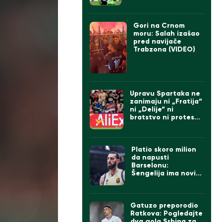
Gori na Crnom
moru: Salah izašao
pred navijače
Trabzona (VIDEO)
Upravu Spartaka ne
zanimaju ni „Fratija“
ni „Delije“ ni
bratstvo ni protesti:
Doveli Albanca sa
tetovažom
komadanta UČK
(FOTO)
Platio skoro milion
da napusti
Barselonu:
Šengelija ima novi
klub
Gatuzo preporodio
Ratkova: Pogledajte
dva gola Srbina za