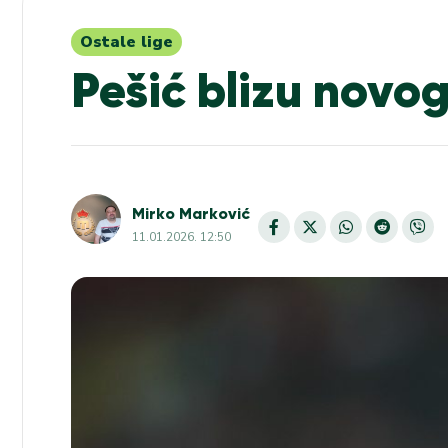
Ostale lige
Pešić blizu novog
Mirko Marković
11.01.2026. 12:50