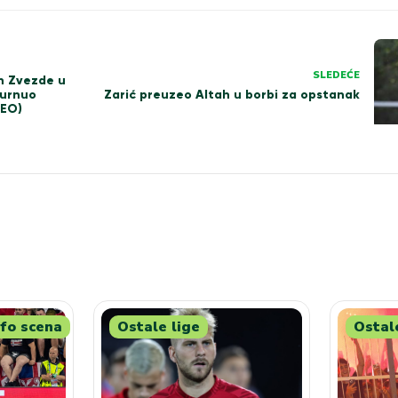
SLEDEĆE
n Zvezde u
Zarić preuzeo Altah u borbi za opstanak
gurnuo
DEO)
fo scena
Ostale lige
Ostal