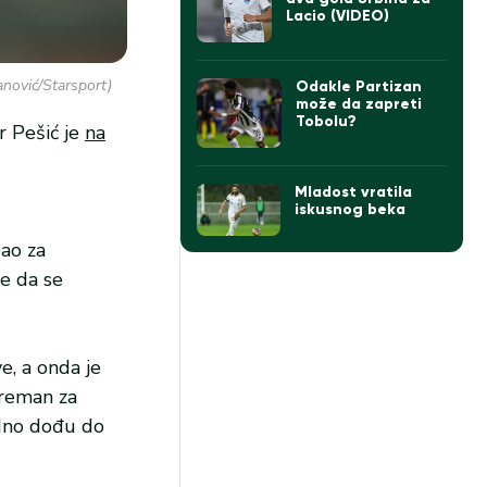
Lacio (VIDEO)
anović/Starsport)
Odakle Partizan
može da zapreti
Tobolu?
r Pešić je
na
Mladost vratila
iskusnog beka
ao za
e da se
e, a onda je
preman za
edno dođu do