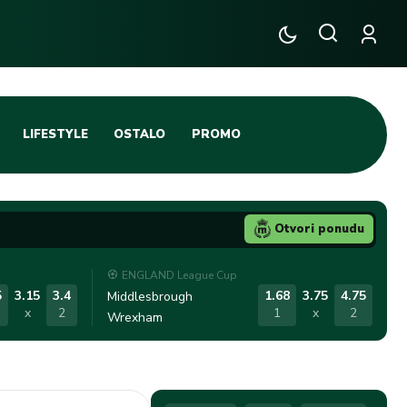
LIFESTYLE
OSTALO
PROMO
TENIS
TIFO SCENA
Otvori ponudu
JA
FUTSAL
ENGLAND League Cup
TATIVNA KOŠARKA
KROZ OBRUČ!
5
3.15
3.4
1.68
3.75
4.75
Middlesbrough
x
2
1
x
2
Wrexham
DBAL
IGE
BLOG
INTERVJU NA MAX