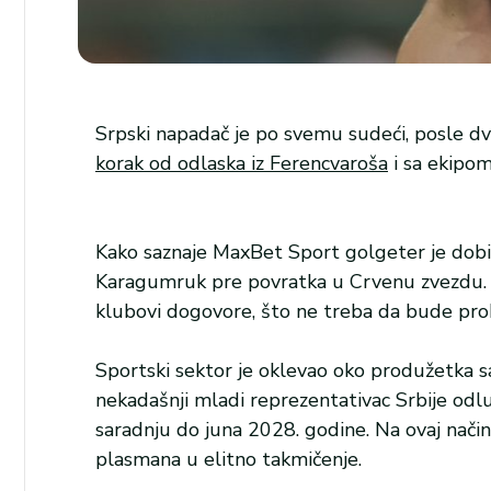
Srpski napadač je po svemu sudeći, posle dv
korak od odlaska iz Ferencvaroša
i sa ekipom
Kako saznaje MaxBet Sport golgeter je dobi
Karagumruk pre povratka u Crvenu zvezdu. E
klubovi dogovore, što ne treba da bude pro
Sportski sektor je oklevao oko produžetka sa
nekadašnji mladi reprezentativac Srbije odlu
saradnju do juna 2028. godine. Na ovaj nači
plasmana u elitno takmičenje.