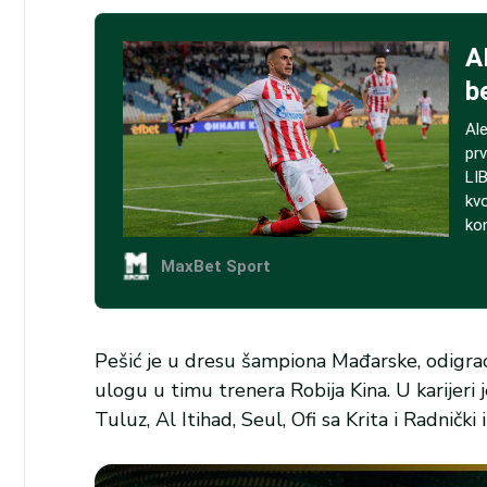
Pešić je u dresu šampiona Mađarske, odigrao
ulogu u timu trenera Robija Kina. U karijeri 
Tuluz, Al Itihad, Seul, Ofi sa Krita i Radnički i