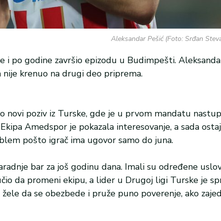
Aleksandar Pešić (Foto: Srđan Stev
e i po godine završio epizodu u Budimpešti. Aleksanda
 nije krenuo na drugi deo priprema.
o novi poziv iz Turske, gde je u prvom mandatu nastup
kipa Amedspor je pokazala interesovanje, a sada ostaj
blem pošto igrač ima ugovor samo do juna.
radnje bar za još godinu dana. Imali su određene uslov
čio da promeni ekipu, a lider u Drugoj ligi Turske je s
n žele da se obezbede i pruže puno poverenje, ako zaj