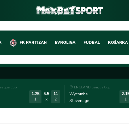
A
FK PARTIZAN
EVROLIGA
FUDBAL
KOŠARKA
DOMAĆI FUDBAL
EVROLIGA
LIGE PETICE
ABA LIGA
EVROPSKA TAKMIČEN
NBA LIGA
eague Cup
ENGLAND League Cup
OSTALE LIGE
REPREZEN
1.25
5.5
11
2.1
Wycombe
1
x
2
1
Stevenage
REPREZENTATIVNI FU
OSTALE L