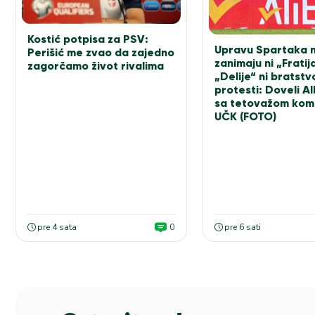
Kostić potpisa za PSV:
Upravu Spartaka 
Perišić me zvao da zajedno
zanimaju ni „Fratija
zagorčamo život rivalima
„Delije“ ni bratstvo
protesti: Doveli A
sa tetovažom ko
UČK (FOTO)
pre 4 sata
0
pre 6 sati