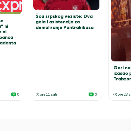
Šou srpskog veziste: Dva
ne
gola i asistencija za
“ ni
demoliranje Pantrakikosa
 ni
lbanca
madanta
Gori na
izašao 
Trabzon
0
pre 11 sati
0
pre 23 s