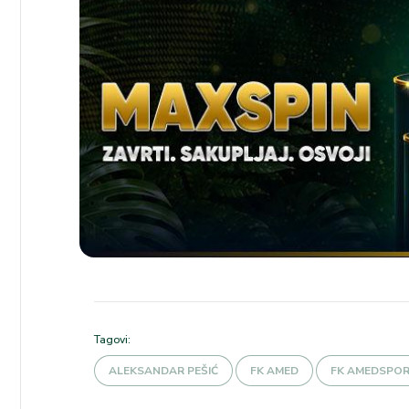
Tagovi:
ALEKSANDAR PEŠIĆ
FK AMED
FK AMEDSPO