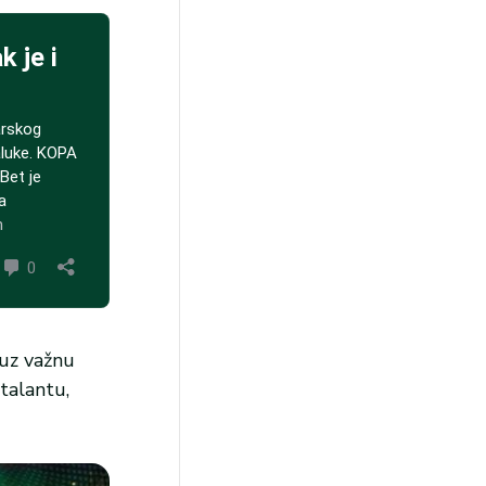
 uz važnu
Atalantu,