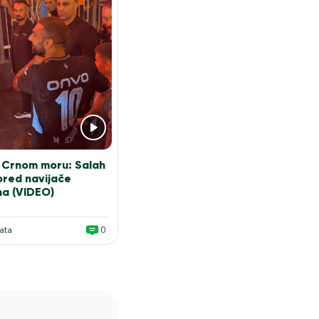
 Crnom moru: Salah
pred navijače
a (VIDEO)
ata
0