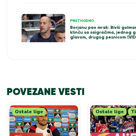
Kretanje
PRETHODNO
Borjanu pao mrak: Bivši golma
članka
klinču sa saigračima, jednog 
glavom, drugog pesnicom (VI
POVEZANE VESTI
Ostale lige
Ostale lige
Ti