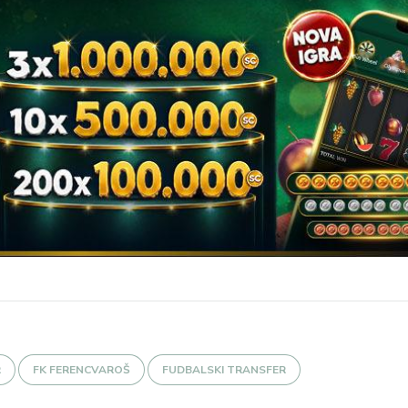
R
FK FERENCVAROŠ
FUDBALSKI TRANSFER