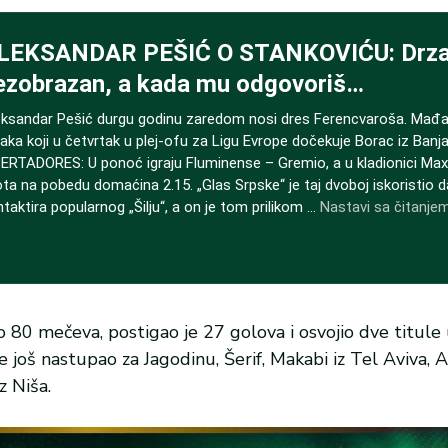
 80 mečeva, postigao je 27 golova i osvojio dve titule
je još nastupao za Jagodinu, Šerif, Makabi iz Tel Aviva, 
z Niša.