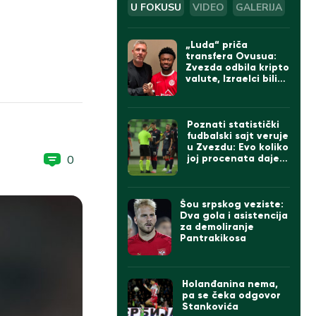
U FOKUSU
VIDEO
GALERIJA
„Luda“ priča
transfera Ovusua:
Zvezda odbila kripto
valute, Izraelci bili
sumnjičavi, na kraju
umešan Bajern iz
Minhena
Poznati statistički
fudbalski sajt veruje
u Zvezdu: Evo koliko
0
joj procenata daje
da će da prođe
Hapoel (FOTO)
Šou srpskog veziste:
Dva gola i asistencija
za demoliranje
Pantrakikosa
Holanđanina nema,
pa se čeka odgovor
Stankovića