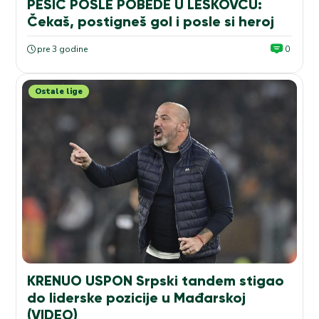
PEŠIĆ POSLE POBEDE U LESKOVCU:
Čekaš, postigneš gol i posle si heroj
pre 3 godine
0
Ostale lige
KRENUO USPON Srpski tandem stigao
do liderske pozicije u Mađarskoj
(VIDEO)