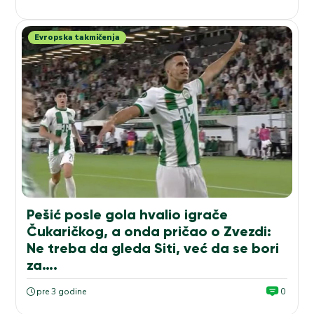
Evropska takmičenja
Pešić posle gola hvalio igrače
Čukaričkog, a onda pričao o Zvezdi:
Ne treba da gleda Siti, već da se bori
za….
pre 3 godine
0