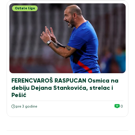
Ostale lige
FERENCVAROŠ RASPUCAN Osmica na
debiju Dejana Stankovića, strelac i
Pešić
pre 3 godine
0