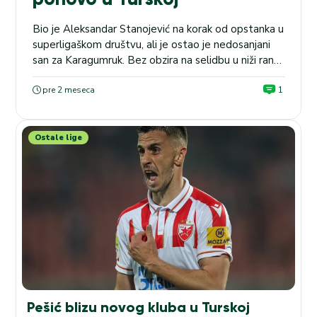
Bio je Aleksandar Stanojević na korak od opstanka u
superligaškom društvu, ali je ostao je nedosanjani
san za Karagumruk. Bez obzira na selidbu u niži rang,
rukovodstvo je ukazalo puno poverenje srpskom
stručnjaku, koji je odmah po završetku sezone stavio
pre 2 meseca
1
paraf na novi ugovor. Već je angažovano prvo letnje
pojačanje. Kao primarni cilj zacrtan je...
Ostale lige
Pešić blizu novog kluba u Turskoj