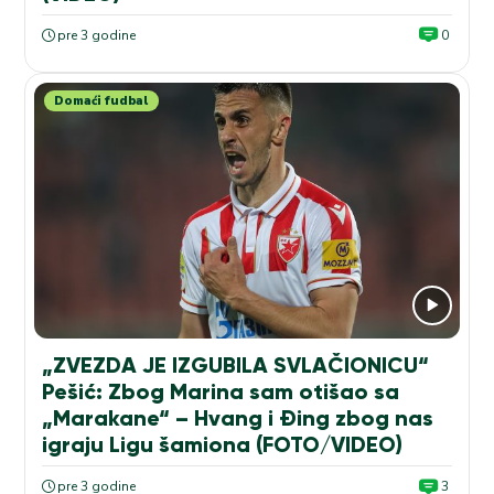
pre 3 godine
0
Domaći fudbal
„ZVEZDA JE IZGUBILA SVLAČIONICU“
Pešić: Zbog Marina sam otišao sa
„Marakane“ – Hvang i Đing zbog nas
igraju Ligu šamiona (FOTO/VIDEO)
pre 3 godine
3