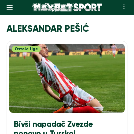
Skip
to
ALEKSANDAR PEŠIĆ
content
Ostale lige
Bivši napadač Zvezde
ponovo u Turskoj