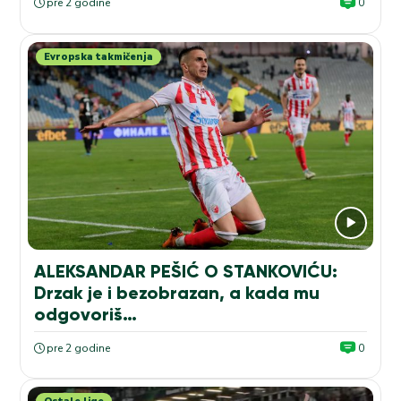
pre 2 godine
0
Evropska takmičenja
ALEKSANDAR PEŠIĆ O STANKOVIĆU:
Drzak je i bezobrazan, a kada mu
odgovoriš…
pre 2 godine
0