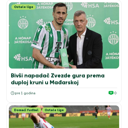
Ostale lige
Bivši napadač Zvezde gura prema
duploj kruni u Mađarskoj
pre 1 godina
0
Domaći fudbal
Ostale lige