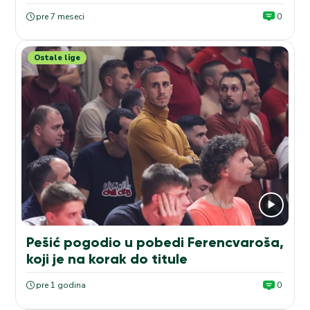
pre 7 meseci
0
Ostale lige
Pešić pogodio u pobedi Ferencvaroša,
koji je na korak do titule
pre 1 godina
0