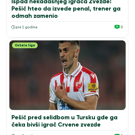
Ispad nekadašnjeg igrača Zvezde:
Pešić hteo da izvede penal, trener ga
odmah zamenio
pre 1 godina
0
Ostale lige
Pešić pred selidbom u Tursku gde ga
čeka bivši igrač Crvene zvezde