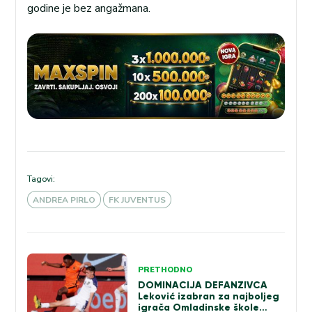
godine je bez angažmana.
Tagovi:
ANDREA PIRLO
FK JUVENTUS
Kretanje
PRETHODNO
članka
DOMINACIJA DEFANZIVCA
Leković izabran za najboljeg
igrača Omladinske škole