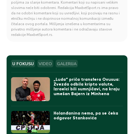
poljima za slanje komentara. Komentari koji su napisani velikim
slovima neće biti odobreni. Redakcija MaxbetSport.rs ima pravo
da ne odobri komentare koji su uvredljivi, koji pozivaju na rasnu i
etničku mržnju i ne doprinose normalnoj komunikaciji između
čitalaca ovog portala. Mišljenja iznešena u komentarima su
privatno mišljenje autora komentara i ne odražavaju stavove
redakcije MaxbetSport.rs.
U FOKUSU
VIDEO
GALERIJA
„Luda“ priča transfera Ovusua:
Zvezda odbila kripto valute,
Izraelci bili sumnjičavi, na kraju
umešan Bajern iz Minhena
Holanđanina nema, pa se čeka
odgovor Stankovića