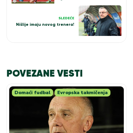
Zvezde
SLEDEĆE
Nišlije imaju novog trenera!
POVEZANE VESTI
Domaći fudbal
Evropska takmičenja