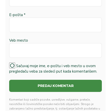
E-pošta
*
Veb mesto
Sačuvaj moje ime, e-poštu i veb mesto u ovom
pregledaču veba za sledeći put kada komentarišem.
Komentari koji sadrže psovke, uvredljive, vulgarne, preteće,
rasističke ili šovinističke poruke neće biti objavljeni. Strogo je
zabranjeno lažno predstavljanje, tj. ostavljanje lažnih podataka u