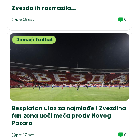
Zvezda ih razmazila…
pre 16 sati
0
Domaći fudbal
Besplatan ulaz za najmlađe i Zvezdina
fan zona uoči meča protiv Novog
Pazara
pre 17 sati
0