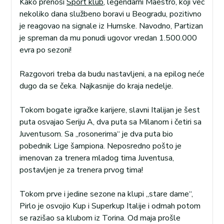
Kako prenosi
Sport klub
, legendarni Maestro, koji već
nekoliko dana službeno boravi u Beogradu, pozitivno
je reagovao na signale iz Humske. Navodno, Partizan
je spreman da mu ponudi ugovor vredan 1.500.000
evra po sezoni!
Razgovori treba da budu nastavljeni, a na epilog neće
dugo da se čeka. Najkasnije do kraja nedelje.
Tokom bogate igračke karijere, slavni Italijan je šest
puta osvajao Seriju A, dva puta sa Milanom i četiri sa
Juventusom. Sa „rosonerima“ je dva puta bio
pobednik Lige šampiona. Neposredno pošto je
imenovan za trenera mladog tima Juventusa,
postavljen je za trenera prvog tima!
Tokom prve i jedine sezone na klupi „stare dame“,
Pirlo je osvojio Kup i Superkup Italije i odmah potom
se razišao sa klubom iz Torina. Od maja prošle