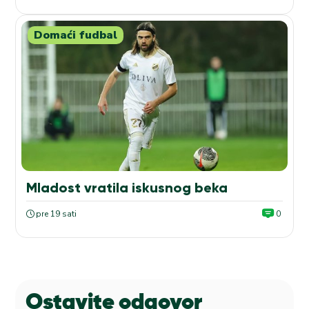
Domaći fudbal
Mladost vratila iskusnog beka
pre 19 sati
0
Ostavite odgovor