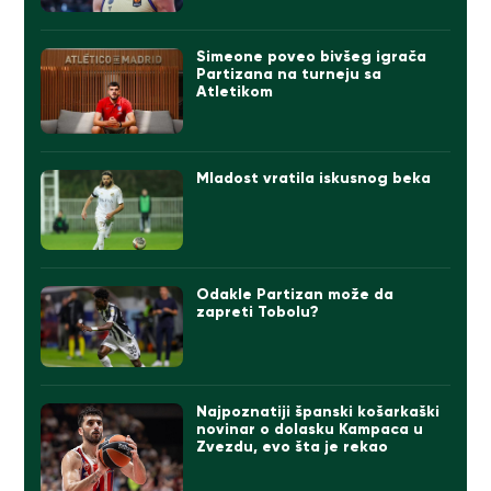
Simeone poveo bivšeg igrača
Partizana na turneju sa
Atletikom
Mladost vratila iskusnog beka
Odakle Partizan može da
zapreti Tobolu?
Najpoznatiji španski košarkaški
novinar o dolasku Kampaca u
Zvezdu, evo šta je rekao