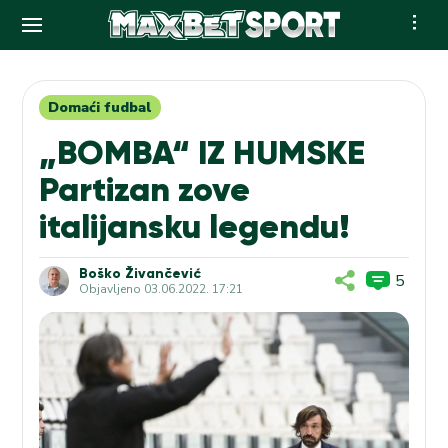
Skip
to
content
Domaći fudbal
„BOMBA“ IZ HUMSKE
Partizan zove
italijansku legendu!
Boško Živančević
5
Objavljeno
03.06.2022. 17:21