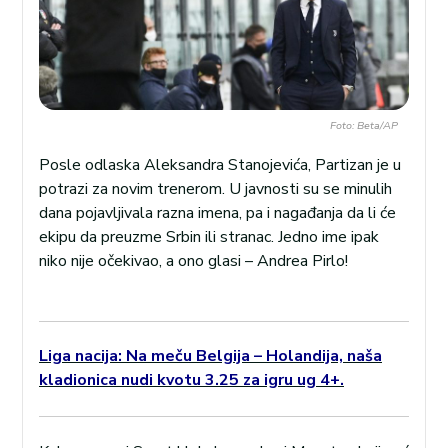
Foto: Beta/AP
Posle odlaska Aleksandra Stanojevića, Partizan je u
potrazi za novim trenerom. U javnosti su se minulih
dana pojavljivala razna imena, pa i nagađanja da li će
ekipu da preuzme Srbin ili stranac. Jedno ime ipak
niko nije očekivao, a ono glasi – Andrea Pirlo!
Liga nacija: Na meču Belgija – Holandija, naša
kladionica nudi kvotu 3.25 za igru ug 4+.