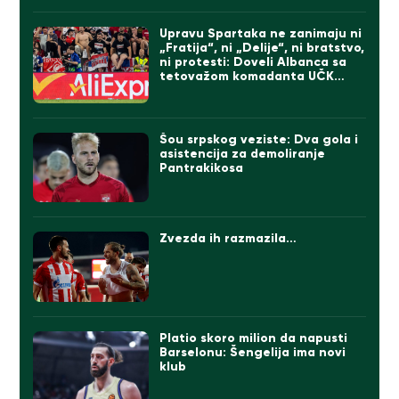
Upravu Spartaka ne zanimaju ni
„Fratija“, ni „Delije“, ni bratstvo,
ni protesti: Doveli Albanca sa
tetovažom komadanta UČK
(FOTO)
Šou srpskog veziste: Dva gola i
asistencija za demoliranje
Pantrakikosa
Zvezda ih razmazila…
Platio skoro milion da napusti
Barselonu: Šengelija ima novi
klub