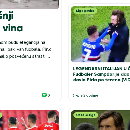
Lige petice
nji
 vina
nom budu elegancija na
a. Ipak, van fudbala, Pirlo
dnako posvećenu strast. U
sopstvene vinarije
LEGENDARNI ITALIJAN U
Fudbaler Sampdorije dao 
davio Pirla po terena (VI
0
pre 3 godine
Ostale lige