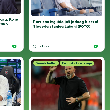
ara: Ko je
Partizan izgubio još jednog bisera!
 kako
Sledeća stanica Lučani (FOTO)
1
pre 15 sati
0
Domaći fudbal
Evropska takmičenja