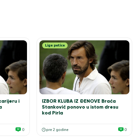
Lige petice
arijeru i
IZBOR KLUBA IZ ĐENOVE Braća
a
Stanković ponovo u istom dresu
kod Pirla
0
pre 2 godine
0