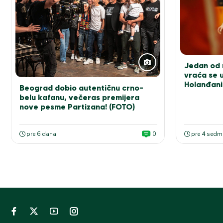
Jedan od n
vraća se u
Holanđani
Beograd dobio autentičnu crno-
elitu!
belu kafanu, večeras premijera
nove pesme Partizana! (FOTO)
pre 6 dana
0
pre 4 sedm