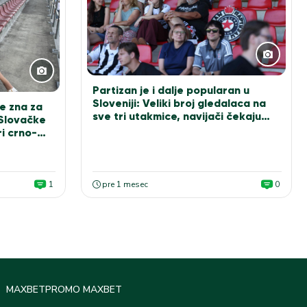
Partizan je i dalje popularan u
Sloveniji: Veliki broj gledalaca na
e zna za
sve tri utakmice, navijači čekaju
 Slovačke
Sašu Ilića za fotografiju
i crno-
1
pre 1 mesec
0
MAXBET
PROMO MAXBET