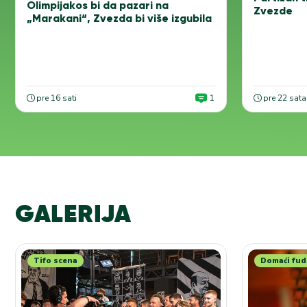
Olimpijakos bi da pazari na
Zvezde
„Marakani“, Zvezda bi više izgubila
pre 16 sati
1
pre 22 sata
GALERIJA
Tifo scena
Domaći fud