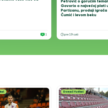
Petrović o gorućim tema
Govorio o najvećoj plati 
Partizanu, prodaji igrač
Čumić i levom beku
1
pre 19 sati
bal
Domaći fudbal