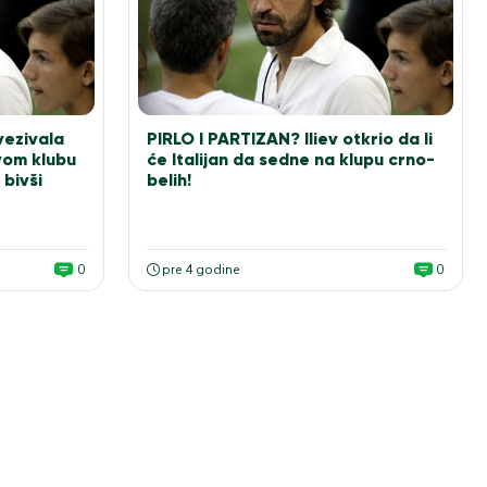
ezivala
PIRLO I PARTIZAN? Iliev otkrio da li
vom klubu
će Italijan da sedne na klupu crno-
bivši
belih!
0
pre 4 godine
0