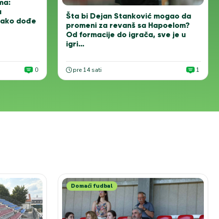
ma:
u
Šta bi Dejan Stanković mogao da
a ako dođe
promeni za revanš sa Hapoelom?
Od formacije do igrača, sve je u
igri…
0
pre 14 sati
1
Domaći fudbal