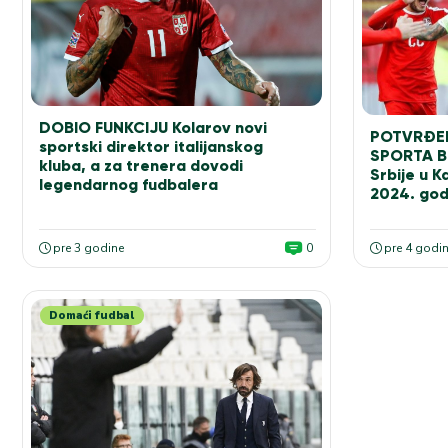
DOBIO FUNKCIJU Kolarov novi
POTVRĐEN
sportski direktor italijanskog
SPORTA Bi
kluba, a za trenera dovodi
Srbije u 
legendarnog fudbalera
2024. god
pre 3 godine
0
pre 4 godi
Domaći fudbal