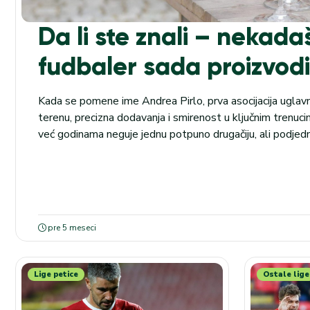
Da li ste znali – nekadaš
fudbaler sada proizvodi
Kada se pomene ime Andrea Pirlo, prva asocijacija uglav
terenu, precizna dodavanja i smirenost u ključnim trenucim
već godinama neguje jednu potpuno drugačiju, ali podje
pitanju je proizvodnja vina. Od detinjstva u vinogradu do 
Pirloova veza sa vinom nije nastala kao prolazni hobi...
pre 5 meseci
Lige petice
Ostale lige