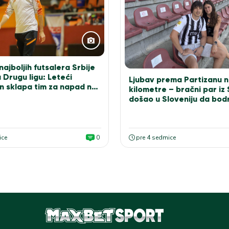
ajboljih futsalera Srbije
 Drugu ligu: Leteći
Ljubav prema Partizanu n
n sklapa tim za napad na
kilometre – bračni par iz
došao u Sloveniju da bodr
bele
ice
0
pre 4 sedmice