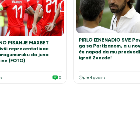
PIRLO IZNENADIO SVE Pov
O PISANJE MAXBET
ga sa Partizanom, a u no
vši reprezentativac
će napad da mu predvodi 
Karagumuruku do juna
igrač Zvezde!
ine (FOTO)
ne
0
pre 4 godine