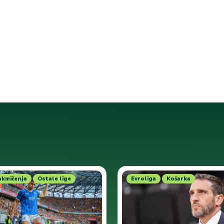
akmičenja
Ostale lige
Evroliga
Košarka