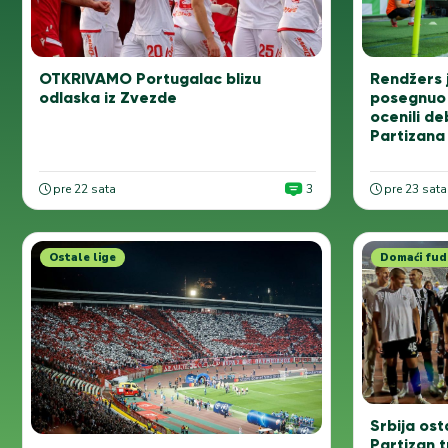
OTKRIVAMO Portugalac blizu
Rendžers j
odlaska iz Zvezde
posegnuo 
ocenili de
Partizana
pre 22 sata
3
pre 23 sata
Ostale lige
Domaći fud
Srbija ost
Partizan 