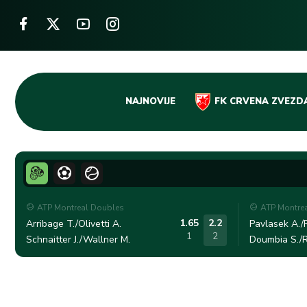
Skip
NAJNOVIJE
FK CRVENA ZVEZD
to
content
ATP Montreal Doubles
ATP Montre
1.65
2.2
Arribage T./Olivetti A.
Pavlasek A./R
1
2
Schnaitter J./Wallner M.
Doumbia S./R