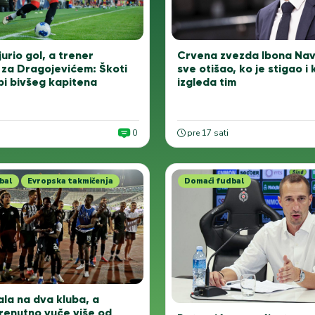
Crvena zvezda Ibona Nav
urio gol, a trener
sve otišao, ko je stigao i
za Dragojevićem: Škoti
izgleda tim
bi bivšeg kapitena
0
pre 17 sati
bal
Evropska takmičenja
Domaći fudbal
ala na dva kluba, a
trenutno vuče više od