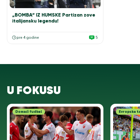
„BOMBA“ IZ HUMSKE Partizan zove
italijansku legendu!
pre 4 godine
5
U FOKUSU
Domaći fudbal
Evropska t