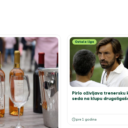
Ostale lige
Pirlo oživljava trenersku k
seda na klupu drugoligaš
pre 1 godina