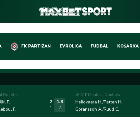
A
FK PARTIZAN
EVROLIGA
FUDBAL
KOŠARKA
DOMAĆI FUDBAL
EVROLIGA
LIGE PETICE
ABA LIGA
EVROPSKA TAKMIČEN
NBA LIGA
al Doubles
ATP Montreal Doubles
OSTALE LIGE
REPREZEN
2
1.8
ikl P.
Heliovaara H./Patten H.
1
2
eboul F.
Goransson A./Ruud C.
REPREZENTATIVNI FU
OSTALE L