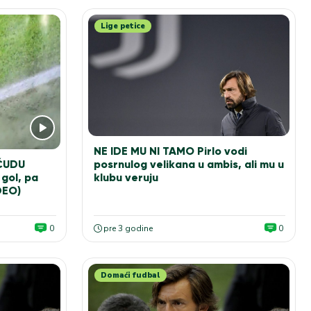
Lige petice
NE IDE MU NI TAMO Pirlo vodi
posrnulog velikana u ambis, ali mu u
 ČUDU
klubu veruju
gol, pa
DEO)
0
pre 3 godine
0
Domaći fudbal