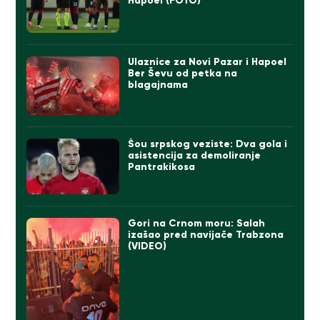
Hapoel (FOTO)
Ulaznice za Novi Pazar i Hapoel
Ber Ševu od petka na
blagajnama
Šou srpskog veziste: Dva gola i
asistencija za demoliranje
Pantrakikosa
Gori na Crnom moru: Salah
izašao pred navijače Trabzona
(VIDEO)