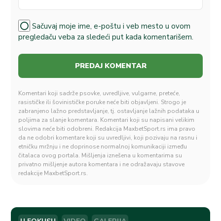
Sačuvaj moje ime, e-poštu i veb mesto u ovom
pregledaču veba za sledeći put kada komentarišem.
Komentari koji sadrže psovke, uvredljive, vulgarne, preteće,
rasističke ili šovinističke poruke neće biti objavljeni. Strogo je
zabranjeno lažno predstavljanje, tj. ostavljanje lažnih podataka u
poljima za slanje komentara. Komentari koji su napisani velikim
slovima neće biti odobreni. Redakcija MaxbetSport.rs ima pravo
da ne odobri komentare koji su uvredljivi, koji pozivaju na rasnu i
etničku mržnju i ne doprinose normalnoj komunikaciji između
čitalaca ovog portala. Mišljenja iznešena u komentarima su
privatno mišljenje autora komentara i ne odražavaju stavove
redakcije MaxbetSport.rs.