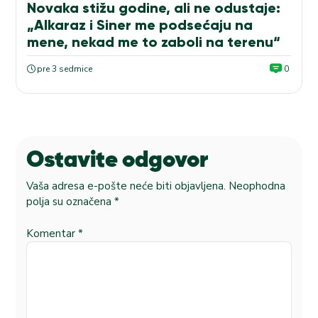
Novaka stižu godine, ali ne odustaje:
„Alkaraz i Siner me podsećaju na
mene, nekad me to zaboli na terenu“
pre 3 sedmice
0
Ostavite odgovor
Vaša adresa e-pošte neće biti objavljena.
Neophodna
polja su označena
*
Komentar
*