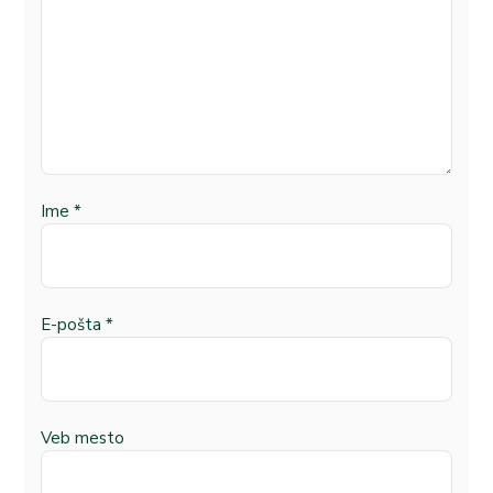
Ime
*
E-pošta
*
Veb mesto