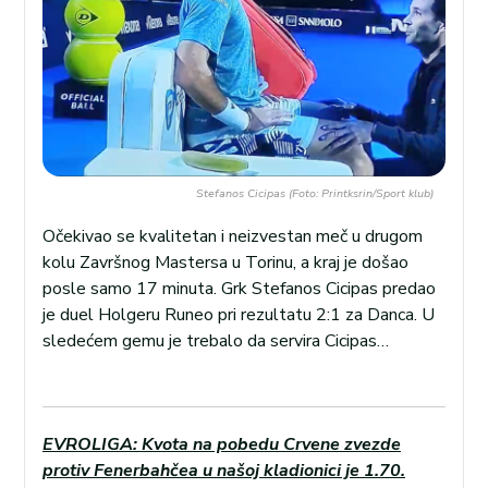
Stefanos Cicipas (Foto: Printksrin/Sport klub)
Očekivao se kvalitetan i neizvestan meč u drugom
kolu Završnog Mastersa u Torinu, a kraj je došao
posle samo 17 minuta. Grk Stefanos Cicipas predao
je duel Holgeru Runeo pri rezultatu 2:1 za Danca. U
sledećem gemu je trebalo da servira Cicipas…
EVROLIGA: Kvota na pobedu Crvene zvezde
protiv Fenerbahčea u našoj kladionici je 1.70.