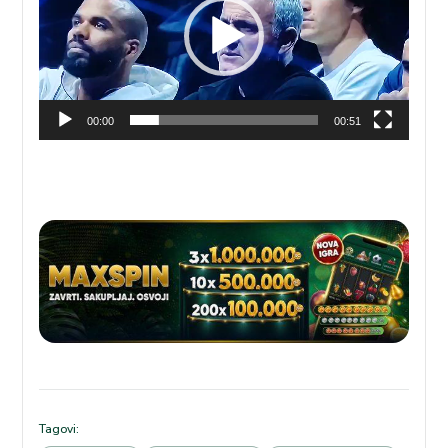
00:00
00:51
Tagovi: