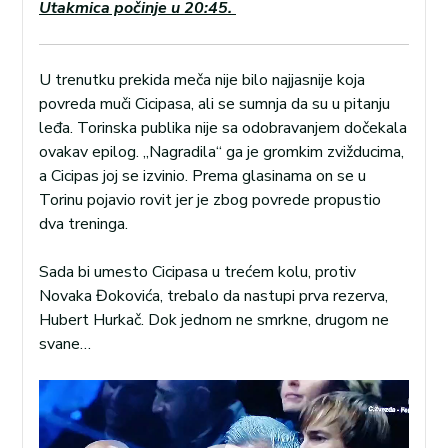
Utakmica počinje u 20:45.
U trenutku prekida meča nije bilo najjasnije koja
povreda muči Cicipasa, ali se sumnja da su u pitanju
leđa. Torinska publika nije sa odobravanjem dočekala
ovakav epilog. „Nagradila“ ga je gromkim zvižducima,
a Cicipas joj se izvinio. Prema glasinama on se u
Torinu pojavio rovit jer je zbog povrede propustio
dva treninga.
Sada bi umesto Cicipasa u trećem kolu, protiv
Novaka Đokovića, trebalo da nastupi prva rezerva,
Hubert Hurkač. Dok jednom ne smrkne, drugom ne
svane…
Pregledač
video
zapisa