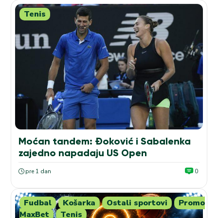
Tenis
Moćan tandem: Đoković i Sabalenka
zajedno napadaju US Open
pre 1 dan
0
Fudbal
Košarka
Ostali sportovi
Promo
MaxBet
Tenis