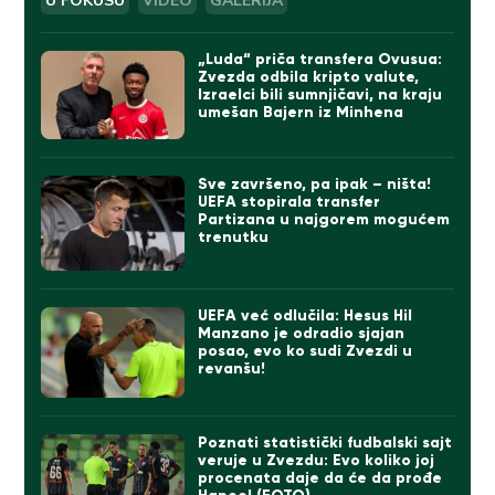
U FOKUSU
VIDEO
GALERIJA
„Luda“ priča transfera Ovusua:
Zvezda odbila kripto valute,
Izraelci bili sumnjičavi, na kraju
umešan Bajern iz Minhena
Sve završeno, pa ipak – ništa!
UEFA stopirala transfer
Partizana u najgorem mogućem
trenutku
UEFA već odlučila: Hesus Hil
Manzano je odradio sjajan
posao, evo ko sudi Zvezdi u
revanšu!
Poznati statistički fudbalski sajt
veruje u Zvezdu: Evo koliko joj
procenata daje da će da prođe