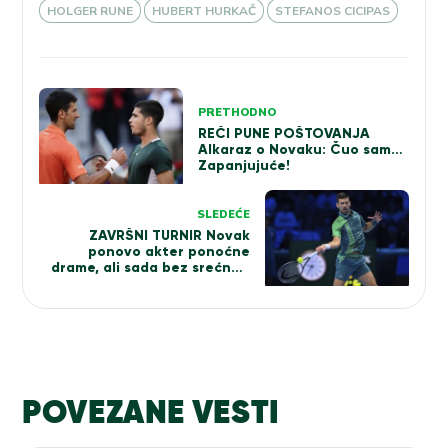
HOLGER RUNE
HUBERT HURKAČ
STEFANOS CICIPAS
Kretanje
PRETHODNO
članka
REČI PUNE POŠTOVANJA
Alkaraz o Novaku: Čuo sam…
Zapanjujuće!
SLEDEĆE
ZAVRŠNI TURNIR Novak
ponovo akter ponoćne
drame, ali sada bez srećnog
kraja… Evo ko i šta mu sledi
POVEZANE VESTI