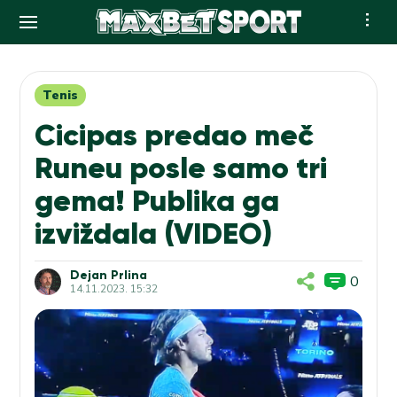
Skip
to
content
Tenis
Cicipas predao meč
Runeu posle samo tri
gema! Publika ga
izviždala (VIDEO)
Dejan Prlina
0
14.11.2023. 15:32