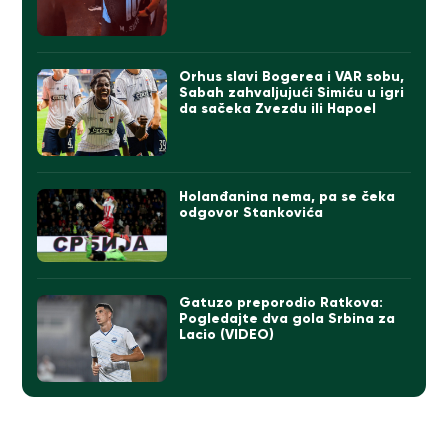
Orhus slavi Bogerea i VAR sobu,
Sabah zahvaljujući Simiću u igri
da sačeka Zvezdu ili Hapoel
Holanđanina nema, pa se čeka
odgovor Stankovića
Gatuzo preporodio Ratkova:
Pogledajte dva gola Srbina za
Lacio (VIDEO)