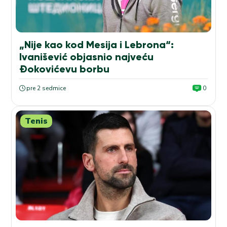
„Nije kao kod Mesija i Lebrona“:
Ivanišević objasnio najveću
Đokovićevu borbu
pre 2 sedmice
0
Tenis