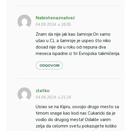
Nabiotenaznašveć
04.09.2024. u 18:05
Znam da nije jak kao šamroje.On samo
ušao u CL a šamroje je uspeo što niko
dosad nije da u roku od nepuna dva
meseca ispadne iz tri Evropska takmičenja.
ODGOVORI
zlatko
04.09.2024. u 21:24
Usrao se na Kipru, osvojio drugo mesto sa
timom snage kao kod nas Cukaricki da je
vodio do drugog mesta! Odakle vanm
zelja da celomm svetu pokazujete koliko