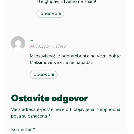
ste glupavi, stvarno ne znam!
ODGOVORI
...
04.09.2024. u 17:48
Milosavljević je odbrambeni a ne vezni dok je
Maksimović vezni a ne napadač.
ODGOVORI
Ostavite odgovor
Vaša adresa e-pošte neće biti objavljena.
Neophodna
polja su označena
*
Komentar
*