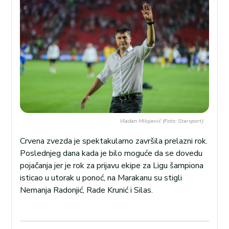
Vladan Milojević (Foto: Starsport)
Crvena zvezda je spektakularno završila prelazni rok.
Poslednjeg dana kada je bilo moguće da se dovedu
pojačanja jer je rok za prijavu ekipe za Ligu šampiona
isticao u utorak u ponoć, na Marakanu su stigli
Nemanja Radonjić, Rade Krunić i Silas.