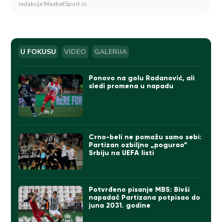
redakcije MaxbetSport.rs.
U FOKUSU
VIDEO
GALERIJA
Ponovo na golu Radanović, ali
sledi promena u napadu
Crno-beli ne pomažu samo sebi:
Partizan ozbiljno „pogurao“
Srbiju na UEFA listi
Potvrđeno pisanje MBS: Bivši
napadač Partizana potpisao do
juna 2031. godine