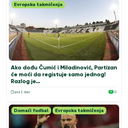
Evropska takmičenja
Ako dođu Čumić i Miladinović, Partizan
će moći da registuje samo jednog!
Razlog je…
pre 1 dan
0
Domaći fudbal
Evropska takmičenja