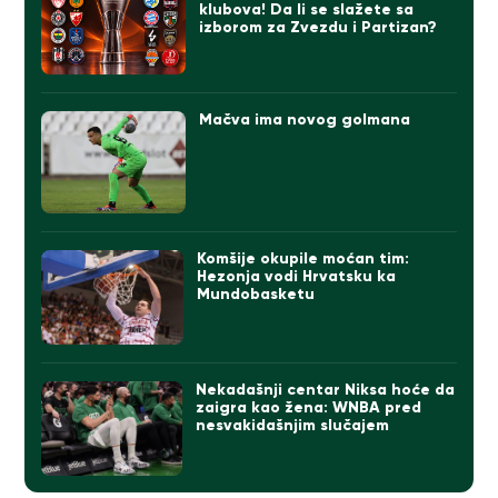
klubova! Da li se slažete sa
izborom za Zvezdu i Partizan?
Mačva ima novog golmana
Komšije okupile moćan tim:
Hezonja vodi Hrvatsku ka
Mundobasketu
Nekadašnji centar Niksa hoće da
zaigra kao žena: WNBA pred
nesvakidašnjim slučajem