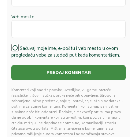
Veb mesto
Sačuvaj moje ime, e-poštu i veb mesto u ovom
pregledaču veba za sledeći put kada komentarišem.
Komentari koji sadrže psovke, uvredljive, vulgarne, preteće,
rasističke ili šovinističke poruke neće biti objavljeni. Strogo je
zabranjeno lažno predstavljanje, tj. ostavljanje lažnih podataka u
poljima za slanje komentara. Komentari koji su napisani velikim
slovima neće biti odobreni. Redakcija MaxbetSport.rs ima pravo
da ne odobri komentare koji su uvredljivi, koji pozivaju na rasnu i
etničku mržnju i ne doprinose normalnoj komunikaciji između
čitalaca ovog portala. Mišljenja iznešena u komentarima su
privatno mišljenje autora komentara i ne odražavaju stavove