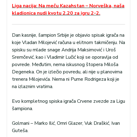
Liga nacija: Na meču Kazahstan – Norveška, naša
kladionica nudi kvotu 2.20 za igru 2-2.
Dan kasnije, šampion Srbije je objavio spisak igrača na
koje Vladan Milojević računa u elitnom takmičenju. Na
spisku su mlade snage Andrija Maksimović i Uroš
Sremčević, kao i Vladimir Lučić koji se oporavlja od
povrede. Međutim, nema iskusnog štopera Miloša
Degeneka. On je izlečio povredu, ali nije u planovima
trenera Milojevića. Nema ni Pume Rodrigeza koji je
na izlaznim vratima.
Evo kompletnog spiska igrača Crvene zvezde za Ligu
šampiona.
Golmani – Marko Ilić, Omri Glazer, Vuk Draškić, Ivan
Guteša.