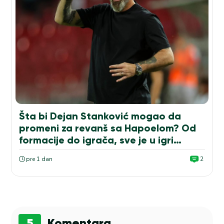
Šta bi Dejan Stanković mogao da
promeni za revanš sa Hapoelom? Od
formacije do igrača, sve je u igri…
pre 1 dan
2
5
Komentara