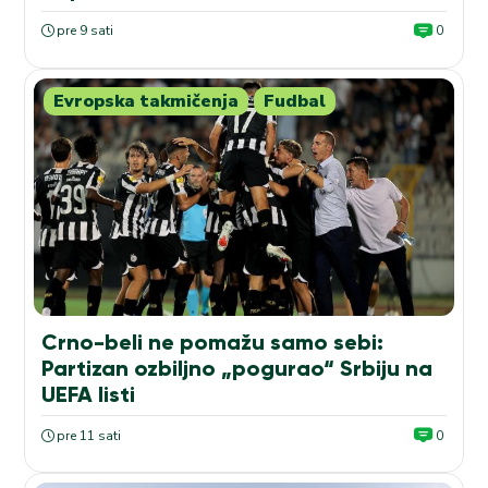
pre 9 sati
0
Evropska takmičenja
Fudbal
Crno-beli ne pomažu samo sebi:
Partizan ozbiljno „pogurao“ Srbiju na
UEFA listi
pre 11 sati
0