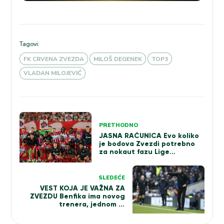
Tagovi:
FK CRVENA ZVEZDA
MILOŠ DEGENEK
TOP3
VLADAN MILOJEVIĆ
Kretanje
PRETHODNO
članka
JASNA RAČUNICA Evo koliko
je bodova Zvezdi potrebno
za nokaut fazu Lige
šampiona… Nije se to previše
promenilo
SLEDEĆE
VEST KOJA JE VAŽNA ZA
ZVEZDU Benfika ima novog
trenera, jednom je
preporodio „orlove“…