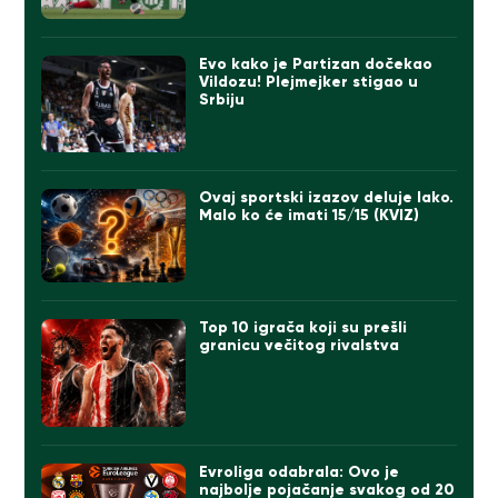
Evo kako je Partizan dočekao
Vildozu! Plejmejker stigao u
Srbiju
Ovaj sportski izazov deluje lako.
Malo ko će imati 15/15 (KVIZ)
Top 10 igrača koji su prešli
granicu večitog rivalstva
Evroliga odabrala: Ovo je
najbolje pojačanje svakog od 20