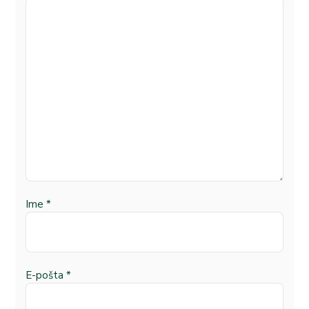
Ime
*
E-pošta
*