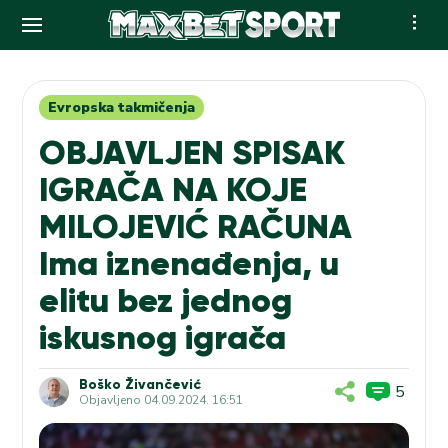
Skip
to
content
Evropska takmičenja
OBJAVLJEN SPISAK
IGRAČA NA KOJE
MILOJEVIĆ RAČUNA
Ima iznenađenja, u
elitu bez jednog
iskusnog igrača
Boško Živančević
5
Objavljeno
04.09.2024. 16:51