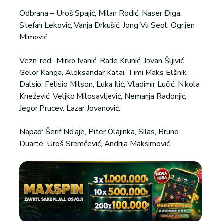
Odbrana – Uroš Spajić, Milan Rodić, Naser Điga,
Stefan Leković, Vanja Drkušić, Jong Vu Seol, Ognjen
Mimović.
Vezni red -Mirko Ivanić, Rade Krunić, Jovan Šljivić,
Gelor Kanga, Aleksandar Katai, Timi Maks Elšnik,
Dalsio, Felisio Milson, Luka Ilić, Vladimir Lučić, Nikola
Knežević, Veljko Milosavljević, Nemanja Radonjić,
Jegor Prucev, Lazar Jovanović.
Napad: Šerif Ndiaje, Piter Olajinka, Silas, Bruno
Duarte, Uroš Sremčević, Andrija Maksimović.