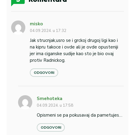
misko
04.09.2024. u 17:32
Jak strucnjak,usro se i grckoj drugoj ligi kao i
na kipru takoce i ovde ali je ovde opusteniji
jer ima ciganske sudije kao sto je bio ovaj
protiv Radnickog.
ODGOVORI
Smehoteka
04.09.2024. u 17:58
Opismeni se pa pokusavaj da pametujes…
ODGOVORI