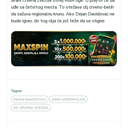
Brani Crvena zvezda trofej ABA lige. U plej-of će da
uđe sa četvrtog mesta. To otežava cilj crveno-belih
da sačuva regionalnu krunu. Ako Dejan Davidovac ne
bude igrao, do tog cilja će još teže da se stigne.
Tagovi:
DEJAN DAVIDOVAC
JANIS SFEROPULOS
KK CRVENA ZVEZDA