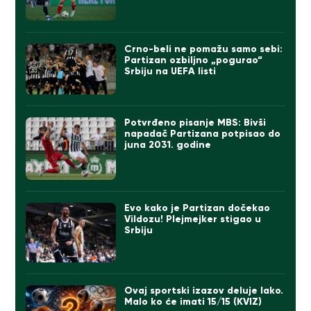
Crno-beli ne pomažu samo sebi:
Partizan ozbiljno „pogurao“
Srbiju na UEFA listi
Potvrđeno pisanje MBS: Bivši
napadač Partizana potpisao do
juna 2031. godine
Evo kako je Partizan dočekao
Vildozu! Plejmejker stigao u
Srbiju
Ovaj sportski izazov deluje lako.
Malo ko će imati 15/15 (KVIZ)