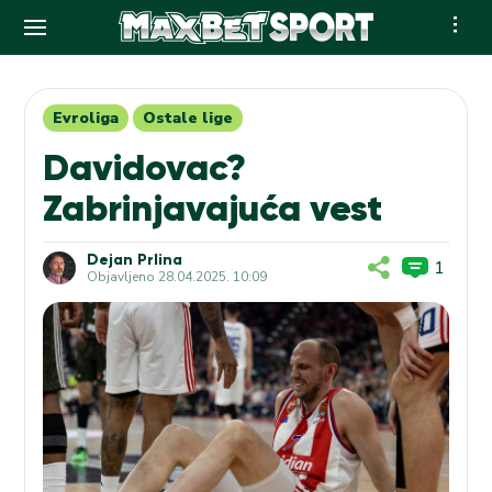
Skip
to
content
Evroliga
Ostale lige
Davidovac?
Zabrinjavajuća vest
Dejan Prlina
1
Objavljeno
28.04.2025. 10:09