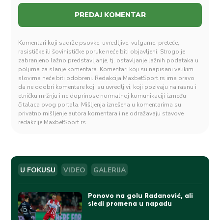
Komentari koji sadrže psovke, uvredljive, vulgarne, preteće,
rasističke ili šovinističke poruke neće biti objavljeni. Strogo je
zabranjeno lažno predstavljanje, tj. ostavljanje lažnih podataka u
poljima za slanje komentara. Komentari koji su napisani velikim
slovima neće biti odobreni. Redakcija MaxbetSport.rs ima pravo
da ne odobri komentare koji su uvredljivi, koji pozivaju na rasnu i
etničku mržnju i ne doprinose normalnoj komunikaciji između
čitalaca ovog portala. Mišljenja iznešena u komentarima su
privatno mišljenje autora komentara i ne odražavaju stavove
redakcije MaxbetSport.rs.
U FOKUSU
VIDEO
GALERIJA
Ponovo na golu Radanović, ali
sledi promena u napadu