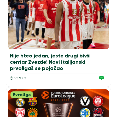
Nije hteo jedan, jeste drugi bivši
centar Zvezde! Novi italijanski
prvoligaš se pojačao
pre 9 sati
0
Evroliga