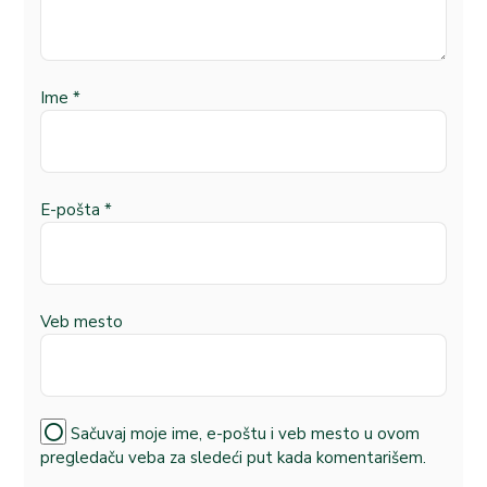
Ime
*
E-pošta
*
Veb mesto
Sačuvaj moje ime, e-poštu i veb mesto u ovom
pregledaču veba za sledeći put kada komentarišem.