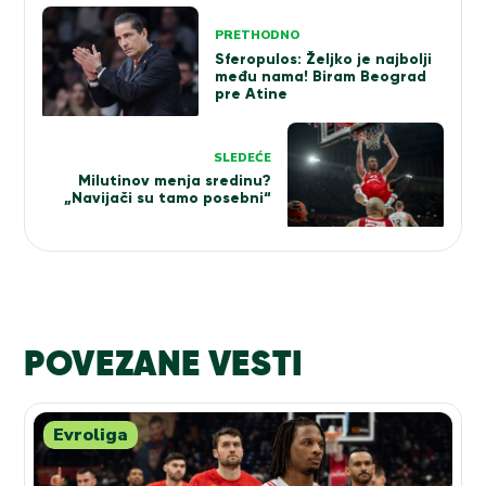
Kretanje
PRETHODNO
članka
Sferopulos: Željko je najbolji
među nama! Biram Beograd
pre Atine
SLEDEĆE
Milutinov menja sredinu?
„Navijači su tamo posebni“
POVEZANE VESTI
Evroliga