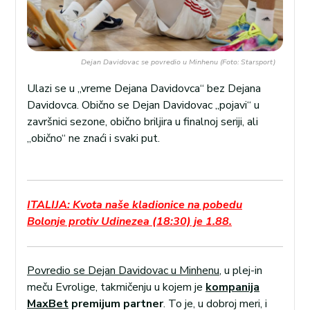
Dejan Davidovac se povredio u Minhenu (Foto: Starsport)
Ulazi se u „vreme Dejana Davidovca“ bez Dejana
Davidovca. Obično se Dejan Davidovac „pojavi“ u
završnici sezone, obično briljira u finalnoj seriji, ali
„obično“ ne znaći i svaki put.
ITALIJA: Kvota naše kladionice na pobedu
Bolonje protiv Udinezea (18:30) je 1.88.
Povredio se Dejan Davidovac u Minhenu
, u plej-in
meču Evrolige, takmičenju u kojem je
kompanija
MaxBet
premijum partner
. To je, u dobroj meri, i