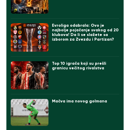
Evroliga odabrala: Ovo je
najbolje pojačanje svakog od 20
klubova! Da li se slažete sa
izborom za Zvezdu i Partizan?
Top 10 igrača koji su prešli
granicu večitog rivalstva
Mačva ima novog golmana