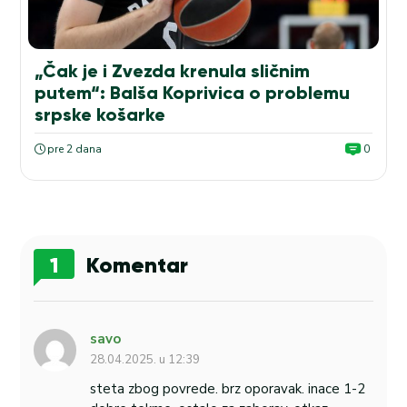
„Čak je i Zvezda krenula sličnim
putem“: Balša Koprivica o problemu
srpske košarke
pre 2 dana
0
1
Komentar
savo
28.04.2025. u 12:39
steta zbog povrede. brz oporavak. inace 1-2