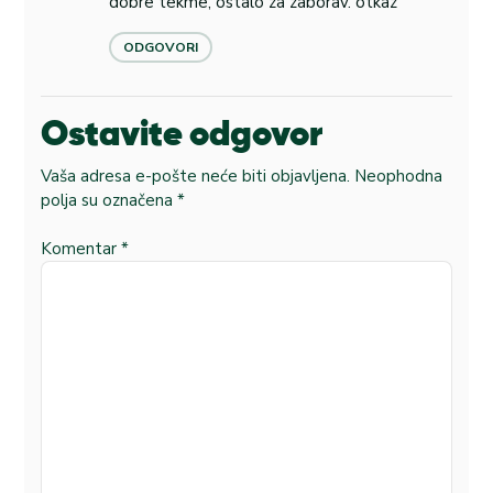
dobre tekme, ostalo za zaborav. otkaz
ODGOVORI
Ostavite odgovor
Vaša adresa e-pošte neće biti objavljena.
Neophodna
polja su označena
*
Komentar
*