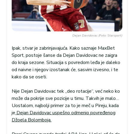
Dejan Davidovac (Foto: Starsport)
Ipak, stvar je zabrinjavajuća. Kako saznaje MaxBet
Sport, postoje šanse da Dejan Davidovac ne zaigra
do kraja sezone. Situacija s povredom leđa je daleko
od naivne i njegov izostanak će, sasvim izvesno, i te
kako da se oseti.
Nije Dejan Davidovac tek „deo rotacije“, već neko ko
može da pokrije sve pozicije u timu. Takvih je malo…
Uostalom, najbolji primer za to je meč u Pireju, kada
je
Dejan Davidovac uspešno odmenio povređenog
Džoela Bolomboja.