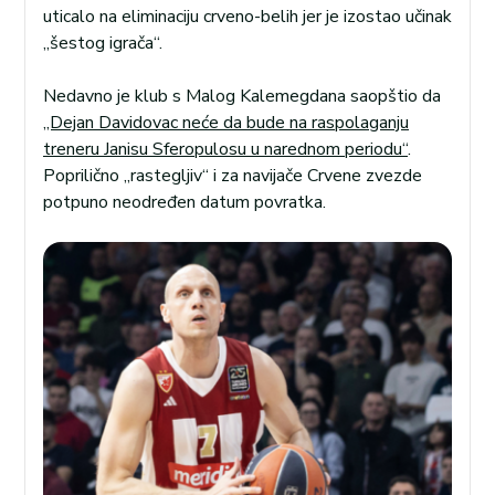
uticalo na eliminaciju crveno-belih jer je izostao učinak
„šestog igrača“.
Nedavno je klub s Malog Kalemegdana saopštio da
„Dejan Davidovac neće da bude na raspolaganju
treneru Janisu Sferopulosu u narednom periodu“
.
Poprilično „rastegljiv“ i za navijače Crvene zvezde
potpuno neodređen datum povratka.