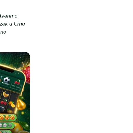
stvarimo
azak u Crnu
bno