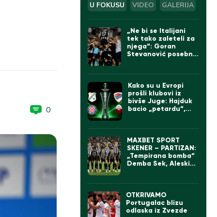
U FOKUSU
VIDEO
GALERIJA
„Ne bi se Italijani
tek tako zaleteli za
njega“: Goran
Stevanović posebno
izdvojio jednog
igrača Partizana
Kako su u Evropi
prošli klubovi iz
bivše Juge: Hajduk
0
bacio „petardu“,
velika pobeda Borca
MAXBET SPORT
SKENER – PARTIZAN:
„Tempirana bomba“
Demba Sek, Aleskić
sve bolji, ali „parni
valjak“ ima ogroman
problem
OTKRIVAMO
Portugalac blizu
odlaska iz Zvezde