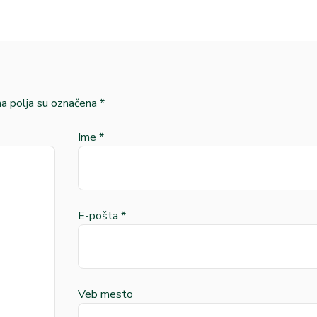
 polja su označena
*
Ime
*
E-pošta
*
Veb mesto