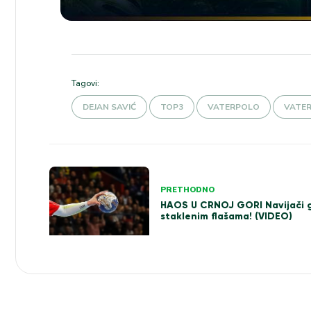
Tagovi:
DEJAN SAVIĆ
TOP3
VATERPOLO
VATER
Kretanje
PRETHODNO
članka
HAOS U CRNOJ GORI Navijači g
staklenim flašama! (VIDEO)