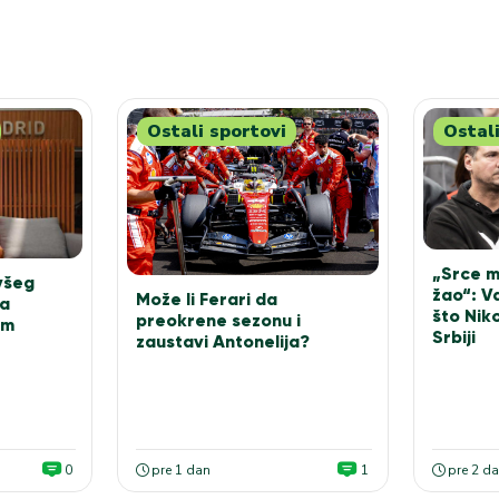
Ostali sportovi
Ostali
„Srce mi
všeg
žao“: V
Može li Ferari da
na
što Niko
preokrene sezonu i
om
Srbiji
zaustavi Antonelija?
0
pre 1 dan
1
pre 2 d