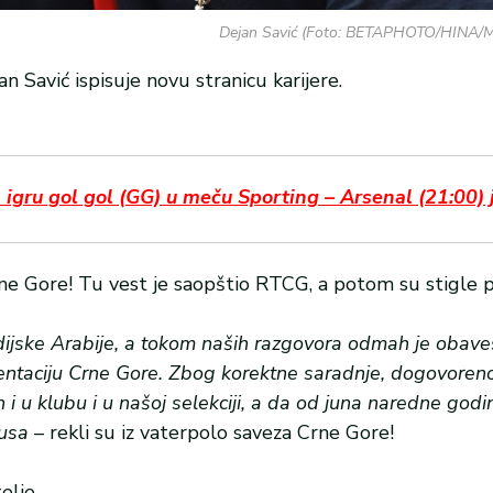
Dejan Savić (Foto: BETAPHOTO/HINA/
 Savić ispisuje novu stranicu karijere.
gru gol gol (GG) u meču Sporting – Arsenal (21:00) j
rne Gore! Tu vest je saopštio RTCG, a potom su stigle 
ijske Arabije, a tokom naših razgovora odmah je obaves
entaciju Crne Gore. Zbog korektne saradnje, dogovoreno 
 u klubu i u našoj selekciji, a da od juna naredne god
lusa
– rekli su iz vaterpolo saveza Crne Gore!
elje.