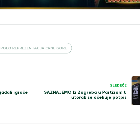
POLO REPREZENTACIJA CRNE GORE
SLEDEĆE
ađali igrače
SAZNAJEMO Iz Zagreba u Partizan! U
utorak se očekuje potpis