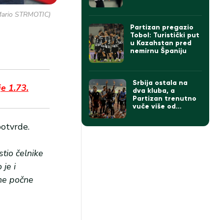
Mario STRMOTIC)
Partizan pregazio
Tobol: Turistički put
u Kazahstan pred
nemirnu Španiju
Srbija ostala na
e 1.73.
dva kluba, a
Partizan trenutno
vuče više od
Zvezde
potvrde.
tio čelnike
je i
ine počne