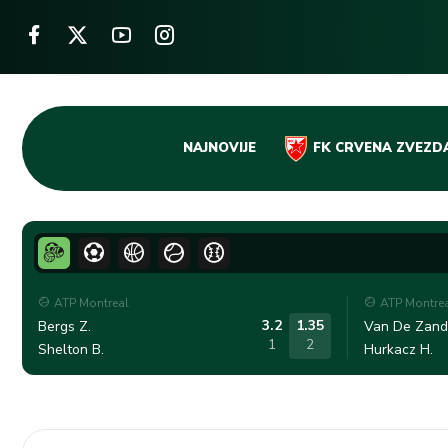
Skip
NAJNOVIJE
FK CRVENA ZVEZD
to
content
ATP Montreal
ATP Montre
3.2
1.35
Bergs Z.
Van De Zands
1
2
Shelton B.
Hurkacz H.