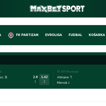
A
FK PARTIZAN
EVROLIGA
FUDBAL
KOŠARKA
DOMAĆI FUDBAL
EVROLIGA
LIGE PETICE
ABA LIGA
EVROPSKA TAKMIČEN
NBA LIGA
al
ATP Montreal
OSTALE LIGE
REPREZEN
2.8
1.42
c. B.
Atmane T.
1
2
Mensik J.
REPREZENTATIVNI FU
OSTALE L