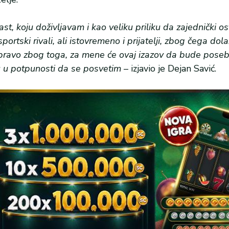
st, koju doživljavam i kao veliku priliku da zajednički o
portski rivali, ali istovremeno i prijatelji, zbog čega dol
pravo zbog toga, za mene će ovaj izazov da bude pose
ću u potpunosti da se posvetim
– izjavio je Dejan Savić.