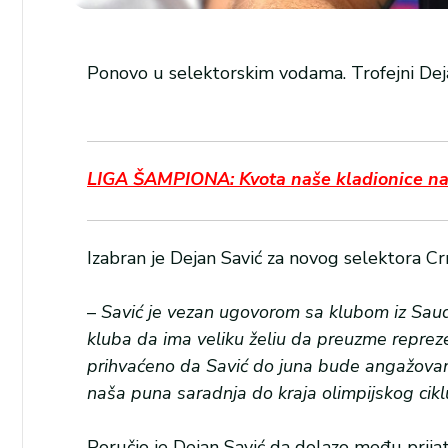
Ponovo u selektorskim vodama. Trofejni Dejan
LIGA ŠAMPIONA: Kvota naše kladionice na i
Izabran je Dejan Savić za novog selektora C
–
Savić je vezan ugovorom sa klubom iz Saud
kluba da ima veliku želiu da preuzme reprez
prihvaćeno da Savić do juna bude angažovan i
naša puna saradnja do kraja olimpijskog cik
Poručio je Dejan Savić da dolazo među prijat