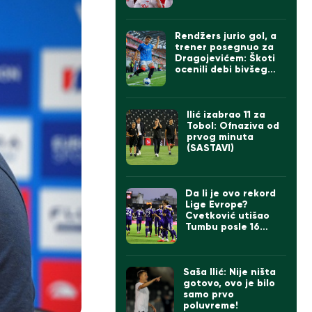
Rendžers jurio gol, a
trener posegnuo za
Dragojevićem: Škoti
ocenili debi bivšeg
kapitena Partizana
Ilić izabrao 11 za
Tobol: Ofnaziva od
prvog minuta
(SASTAVI)
Da li je ovo rekord
Lige Evrope?
Cvetković utišao
Tumbu posle 16
sekundi (VIDEO)
Saša Ilić: Nije ništa
gotovo, ovo je bilo
samo prvo
poluvreme!