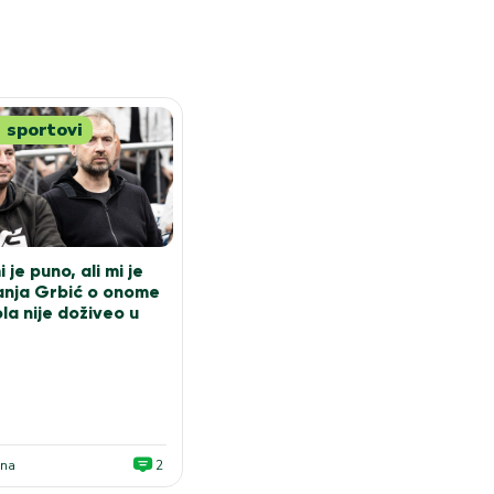
 sportovi
 je puno, ali mi je
anja Grbić o onome
la nije doživeo u
ana
2