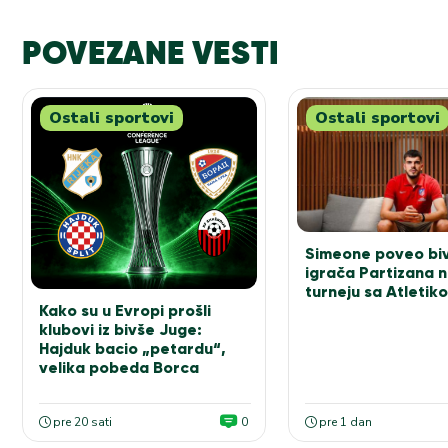
POVEZANE VESTI
Ostali sportovi
Ostali sportovi
Simeone poveo bi
igrača Partizana 
turneju sa Atletik
Kako su u Evropi prošli
klubovi iz bivše Juge:
Hajduk bacio „petardu“,
velika pobeda Borca
pre 20 sati
0
pre 1 dan