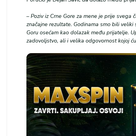
– Poziv iz Crne Gore za mene je prije svega ča
značajne rezultate. Godinama smo bili veliki s
Goru osećam kao dolazak među prijatelje. U
zadovoljstvo, ali i velika odgovornost kojoj 