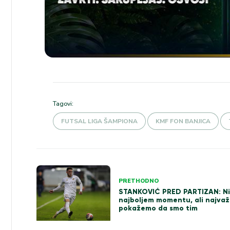
Tagovi:
FUTSAL LIGA ŠAMPIONA
KMF FON BANJICA
Kretanje
PRETHODNO
članka
STANKOVIĆ PRED PARTIZAN: N
najboljem momentu, ali najvažn
pokažemo da smo tim