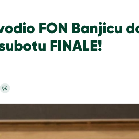
vodio FON Banjicu d
subotu FINALE!