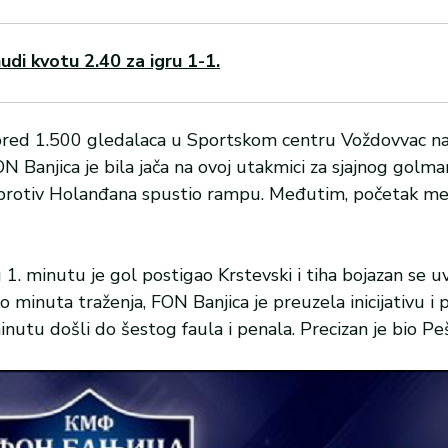
udi kvotu 2.40 za igru 1-1.
 pred 1.500 gledalaca u Sportskom centru Voždovvac na B
ON Banjica je bila jača na ovoj utakmici za sjajnog golm
u protiv Holanđana spustio rampu. Međutim, početak me
 1. minutu je gol postigao Krstevski i tiha bojazan se u
o minuta traženja, FON Banjica je preuzela inicijativu i p
inutu došli do šestog faula i penala. Precizan je bio Peš