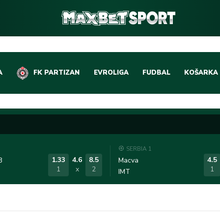
A
FK PARTIZAN
EVROLIGA
FUDBAL
KOŠARKA
DOMAĆI FUDBAL
EVROLIGA
LIGE PETICE
ABA LIGA
EVROPSKA TAKMIČEN
NBA LIGA
SERBIA 1
OSTALE LIGE
REPREZEN
1.33
4.6
8.5
4.5
3
Macva
1
x
2
1
IMT
REPREZENTATIVNI FU
OSTALE L