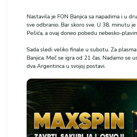
Nastavila je FON Banjica sa napadima i u d
sve odbranio. Bar skoro sve. U 38. minutu je
Pešića, a ovaj doneo pobedu nebesko-plavima
Sada sledi veliko finale u subotu. Za plasm
Banjica. Meč se igra od 21 čas. Nadamo se us
dva Argentinca u svojoj postavi.