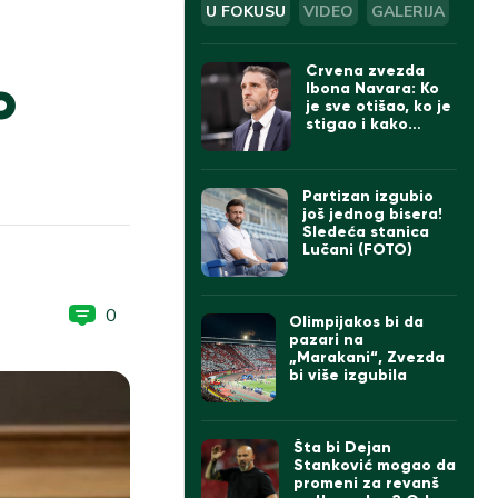
U FOKUSU
VIDEO
GALERIJA
Crvena zvezda
o
Ibona Navara: Ko
je sve otišao, ko je
stigao i kako
izgleda tim
Partizan izgubio
još jednog bisera!
Sledeća stanica
Lučani (FOTO)
0
Olimpijakos bi da
pazari na
„Marakani“, Zvezda
bi više izgubila
Šta bi Dejan
Stanković mogao da
promeni za revanš