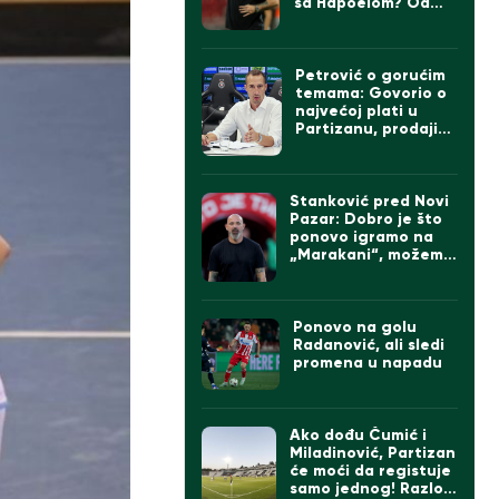
sa Hapoelom? Od
formacije do igrača,
sve je u igri…
Petrović o gorućim
temama: Govorio o
najvećoj plati u
Partizanu, prodaji
igrača ako dođe
Čumić i levom beku
Stanković pred Novi
Pazar: Dobro je što
ponovo igramo na
„Marakani“, možemo
da imamo tri od tri
da pravimo razliku
na direktne
konkurente
Ponovo na golu
Radanović, ali sledi
promena u napadu
Ako dođu Čumić i
Miladinović, Partizan
će moći da registuje
samo jednog! Razlog