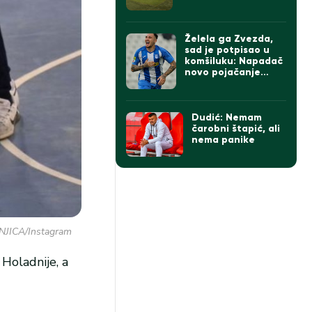
je…
Želela ga Zvezda,
sad je potpisao u
komšiluku: Napadač
novo pojačanje
Rapida
Dudić: Nemam
čarobni štapić, ali
nema panike
NJICA/Instagram
Holadnije, a