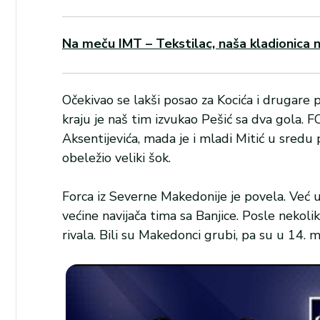
Na meču IMT – Tekstilac, naša kladionica n
Očekivao se lakši posao za Kocića i drugare
kraju je naš tim izvukao Pešić sa dva gola. F
Aksentijevića, mada je i mladi Mitić u sred
obeležio veliki šok.
Forca iz Severne Makedonije je povela. Već u
većine navijača tima sa Banjice. Posle nekolik
rivala. Bili su Makedonci grubi, pa su u 14. m