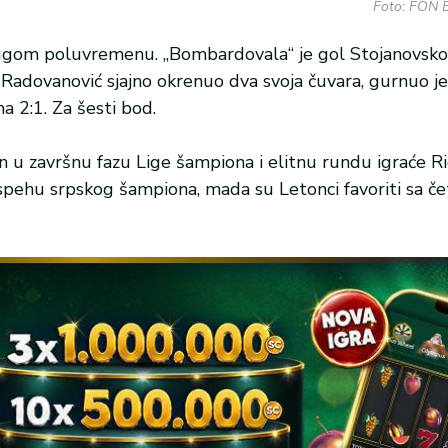
Foto: FON B
rugom poluvremenu. „Bombardovala“ je gol Stojanovskog,
 Radovanović sjajno okrenuo dva svoja čuvara, gurnuo j
 2:1. Za šesti bod.
an u završnu fazu Lige šampiona i elitnu rundu igraće R
pehu srpskog šampiona, mada su Letonci favoriti sa četi