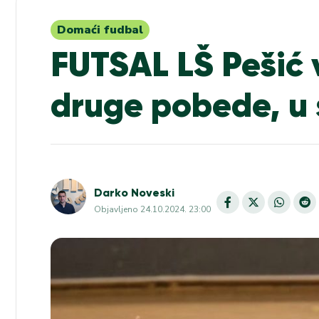
Domaći fudbal
FUTSAL LŠ Pešić 
druge pobede, u 
Darko Noveski
Objavljeno
24.10.2024. 23:00