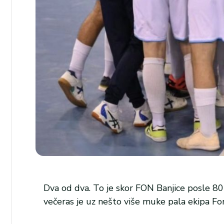
Dva od dva. To je skor FON Banjice posle 80 
večeras je uz nešto više muke pala ekipa For