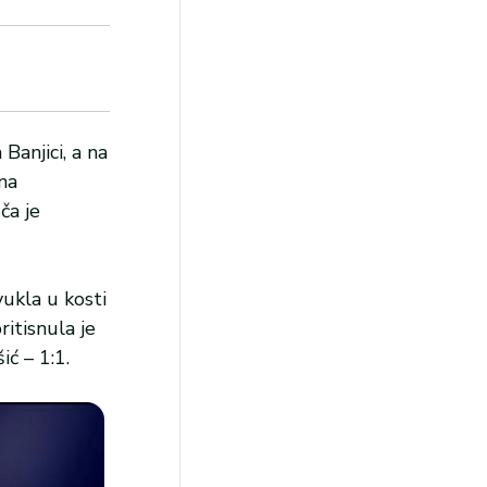
anjici, a na
ana
ča je
vukla u kosti
ritisnula je
ić – 1:1.