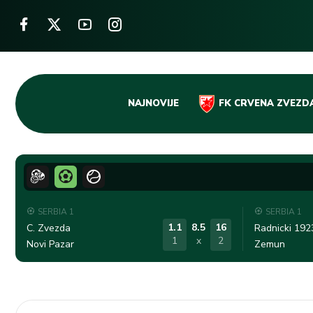
Skip
NAJNOVIJE
FK CRVENA ZVEZD
to
content
SERBIA 1
SERBIA 1
1.1
8.5
16
C. Zvezda
Radnicki 192
1
x
2
Novi Pazar
Zemun