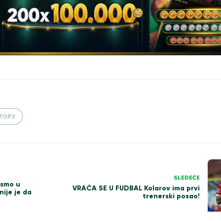
TOP3
SLEDEĆE
ismo u
VRAĆA SE U FUDBAL Kolarov ima prvi
ije je da
trenerski posao!