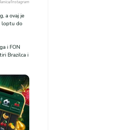
anica/Instagram
 a ovaj je
e loptu do
iga i FON
ri Brazilca i