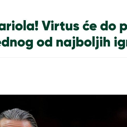
riola! Virtus će do p
ednog od najboljih i