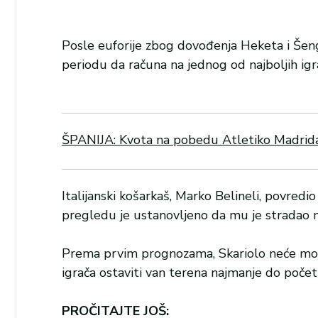
Posle euforije zbog dovođenja Heketa i Šeng
periodu da računa na jednog od najboljih igr
ŠPANIJA: Kvota na pobedu Atletiko Madrida p
Italijanski košarkaš, Marko Belineli, povredi
pregledu je ustanovljeno da mu je stradao m
Prema prvim prognozama, Skariolo neće moć
igrača ostaviti van terena najmanje do početka
PROČITAJTE JOŠ: