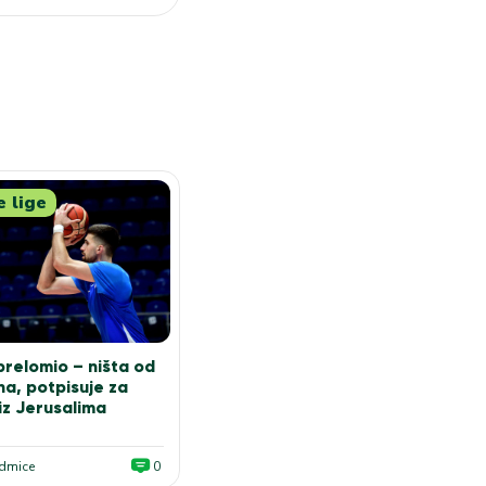
e lige
prelomio – ništa od
na, potpisuje za
iz Jerusalima
edmice
0