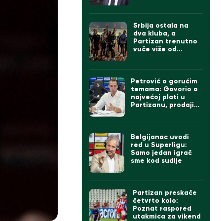
izgleda tim
Srbija ostala na
dva kluba, a
Partizan trenutno
vuče više od
Zvezde
Petrović o gorućim
temama: Govorio o
najvećoj plati u
Partizanu, prodaji
igrača ako dođe
Čumić i levom beku
Belgijanac uvodi
red u Superligu:
Samo jedan igrač
sme kod sudije
Partizan preskače
četvrto kolo:
Poznat raspored
utakmica za vikend