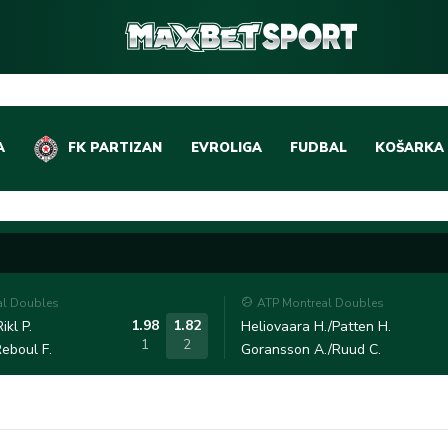
A
FK PARTIZAN
EVROLIGA
FUDBAL
KOŠARKA
DOMAĆI FUDBAL
EVROLIGA
LIGE PETICE
ABA LIGA
EVROPSKA TAKMIČEN
NBA LIGA
al Doubles
ATP Montreal Doubles
OSTALE LIGE
REPREZEN
1.98
1.82
ikl P.
Heliovaara H./Patten H.
1
2
eboul F.
Goransson A./Ruud C.
REPREZENTATIVNI FU
OSTALE L