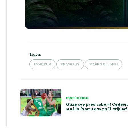
Tagovi:
EVROKUP
KK VIRTUS
MARKO BELINELI
Kretanje
PRETHODNO
članka
Gaze sve pred sobom! Cedevit
srušila Promiteas za 11. trijumf