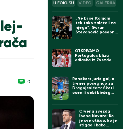
U FOKUSU
VIDEO
GALERIJA
„Ne bi se Italijani
lej-
tek tako zaleteli za
njega“: Goran
Stevanović posebno
grača
izdvojio jednog
igrača Partizana
OTKRIVAMO
Portugalac blizu
odlaska iz Zvezde
Rendžers jurio gol, a
0
trener posegnuo za
Dragojevićem: Škoti
ocenili debi bivšeg
kapitena Partizana
Crvena zvezda
Ibona Navara: Ko
je sve otišao, ko je
stigao i kako