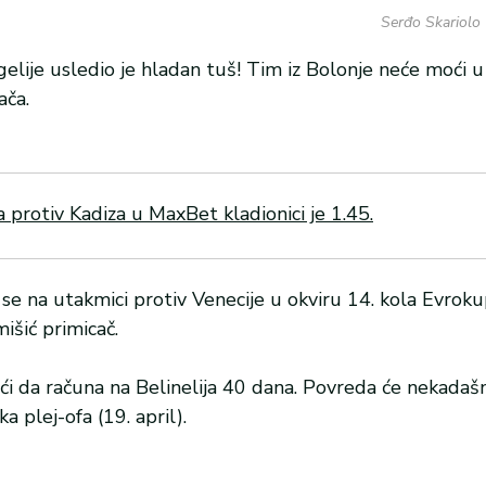
Serđo Skariolo 
elije usledio je hladan tuš! Tim iz Bolonje neće moći
ača.
rotiv Kadiza u MaxBet kladionici je 1.45.
o se na utakmici protiv Venecije u okviru 14. kola Evrok
išić primicač.
i da računa na Belinelija 40 dana. Povreda će nekada
 plej-ofa (19. april).