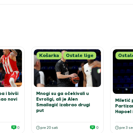
Košarka
Ostale lige
Ostal
a i bivši
Mnogi su ga očekivali u
ao novi
Evroligi, ali je Alen
Miletić 
Smailagić izabrao drugi
Partiza
put
Hapoel 
0
pre 20 sati
0
pre 3 s