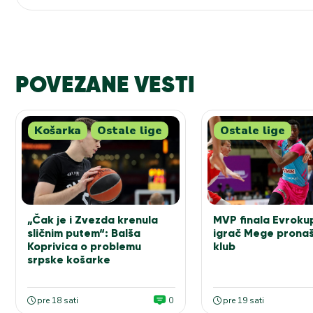
POVEZANE VESTI
Košarka
Ostale lige
Ostale lige
„Čak je i Zvezda krenula
MVP finala Evrokup
sličnim putem“: Balša
igrač Mege pronaš
Koprivica o problemu
klub
srpske košarke
pre 18 sati
0
pre 19 sati