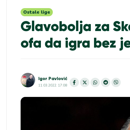
Ostale lige
Glavobolja za Ska
ofa da igra bez j
Igor Pavlović
11.03.2022. 17:08