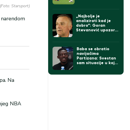
(Foto: Starsport)
„Najbolje je
 u narendom
analizirati kad je
dobro“: Goran
Stevanović upozorio
da pobeda ne sme
da zavara Partizan
Baba se obratio
navijačima
Partizana: Svestan
sam situacije u kojoj
se klub nalazi
upa. Na
šnjeg NBA