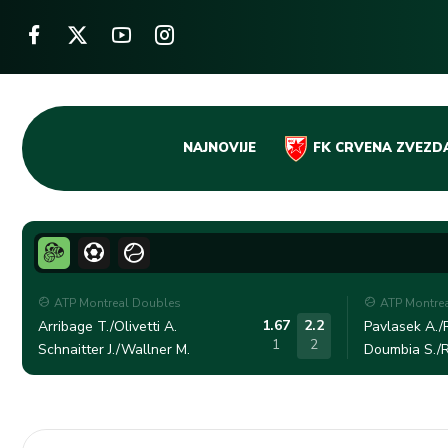
Skip
NAJNOVIJE
FK CRVENA ZVEZD
to
content
ATP Montreal Doubles
ATP Montre
1.67
2.2
Arribage T./Olivetti A.
Pavlasek A./R
1
2
Schnaitter J./Wallner M.
Doumbia S./R