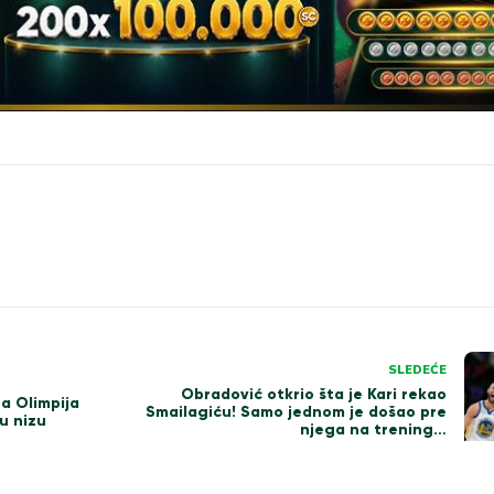
SLEDEĆE
Obradović otkrio šta je Kari rekao
a Olimpija
Smailagiću! Samo jednom je došao pre
 u nizu
njega na trening…