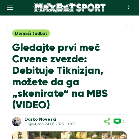
Skip
to
content
Domaći fudbal
Gledajte prvi meč
Crvene zvezde:
Debituje Tiknizjan,
možete da ga
„skenirate“ na MBS
(VIDEO)
Darko Noveski
0
Objavljeno
24.06.2025. 18:00