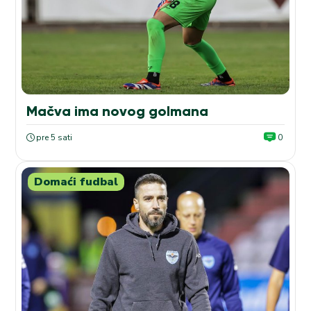
Mačva ima novog golmana
pre 5 sati
0
Domaći fudbal