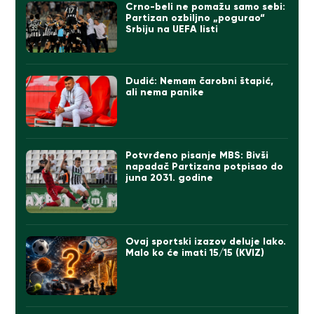
Crno-beli ne pomažu samo sebi:
Partizan ozbiljno „pogurao“
Srbiju na UEFA listi
Dudić: Nemam čarobni štapić,
ali nema panike
Potvrđeno pisanje MBS: Bivši
napadač Partizana potpisao do
juna 2031. godine
Ovaj sportski izazov deluje lako.
Malo ko će imati 15/15 (KVIZ)