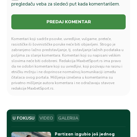
pregledaču veba za sledeći put kada komentarišem.
Komentari koji sadrže psovke, uvredljive, vulgarne, preteće,
rasističke ili šovinističke poruke neće biti objavljeni. Strogo je
zabranjeno lažno predstavljanje, tj. ostavljanje lažnih podataka u
poljima za slanje komentara. Komentari koji su napisani velikim
slovima neće biti odobreni. Redakcija MaxbetSport.rs ima pravo
da ne odobri komentare koji su uvredljivi, koji pozivaju na rasnu i
etničku mržnju i ne doprinose normalnoj komunikaciji između
čitalaca ovog portala. Mišljenja iznešena u komentarima su
privatno mišljenje autora komentara i ne odražavaju stavove
redakcije MaxbetSport.rs.
U FOKUSU
VIDEO
GALERIJA
Partizan izgubio još jednog