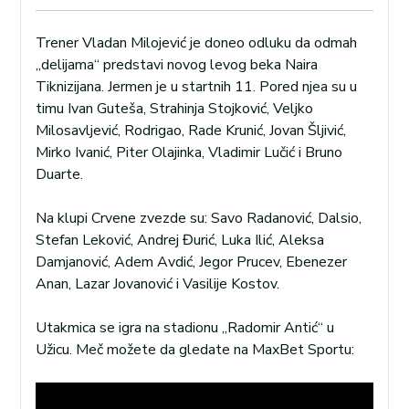
Trener Vladan Milojević je doneo odluku da odmah
„delijama“ predstavi novog levog beka Naira
Tiknizijana. Jermen je u startnih 11. Pored njea su u
timu Ivan Guteša, Strahinja Stojković, Veljko
Milosavljević, Rodrigao, Rade Krunić, Jovan Šljivić,
Mirko Ivanić, Piter Olajinka, Vladimir Lučić i Bruno
Duarte.
Na klupi Crvene zvezde su: Savo Radanović, Dalsio,
Stefan Leković, Andrej Đurić, Luka Ilić, Aleksa
Damjanović, Adem Avdić, Jegor Prucev, Ebenezer
Anan, Lazar Jovanović i Vasilije Kostov.
Utakmica se igra na stadionu „Radomir Antić“ u
Užicu. Meč možete da gledate na MaxBet Sportu: