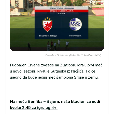
Zvezda - Sutijeska (Foto: YouTube/ZvezdaTV)
Fudbaleri Crvene zvezde na Zlatiboru igraju prvi meč
u novoj sezoni. Rival je Sutjeska iz Nikšića. To će
ujedno da bude jedini meč šampiona Srbije u zemlji.
Na meču Benfika – Bajern, naša kladionica nudi
kvotu 2.45 za igru ug 4+.