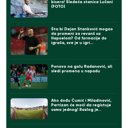
bisera! Sledeća stanica Lučani
(FOTO)
Šta bi Dejan Stanković mogao
da promeni za revanš sa
Hapoelom? Od formacije do
igrača, sve je u igri…
Ponovo na golu Radanović, ali
sledi promena u napadu
Ako dođu Čumić i Miladinović,
Partizan će moći da registuje
samo jednog! Razlog je…