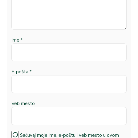
Ime
*
E-pošta
*
Veb mesto
Sačuvaj moje ime, e-poštu i veb mesto u ovom