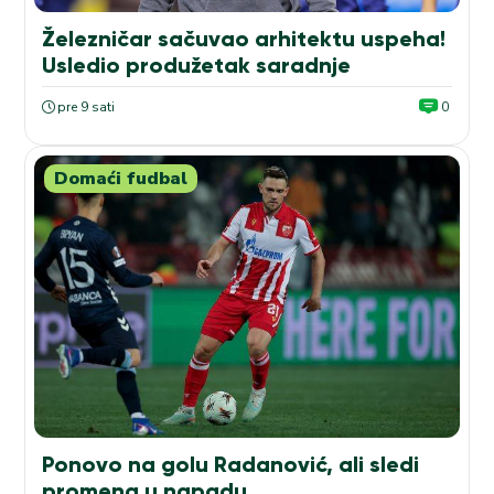
Železničar sačuvao arhitektu uspeha!
Usledio produžetak saradnje
pre 9 sati
0
Domaći fudbal
Ponovo na golu Radanović, ali sledi
promena u napadu