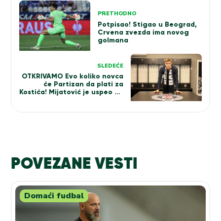
Kretanje
PRETHODNO
članka
Potpisao! Stigao u Beograd,
Crvena zvezda ima novog
golmana
SLEDEĆE
OTKRIVAMO Evo koliko novca
će Partizan da plati za
Kostića! Mijatović je uspeo da
spusti cenu
POVEZANE VESTI
Domaći fudbal