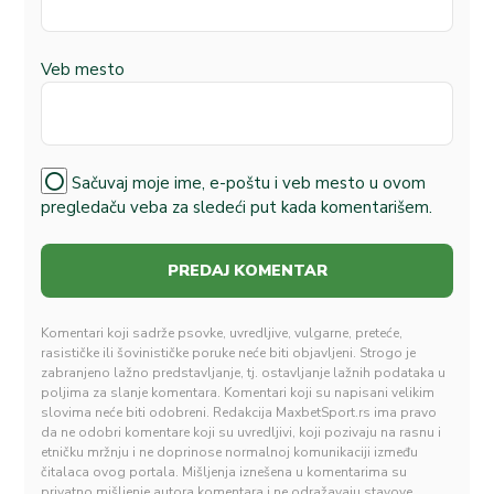
Veb mesto
Sačuvaj moje ime, e-poštu i veb mesto u ovom
pregledaču veba za sledeći put kada komentarišem.
Komentari koji sadrže psovke, uvredljive, vulgarne, preteće,
rasističke ili šovinističke poruke neće biti objavljeni. Strogo je
zabranjeno lažno predstavljanje, tj. ostavljanje lažnih podataka u
poljima za slanje komentara. Komentari koji su napisani velikim
slovima neće biti odobreni. Redakcija MaxbetSport.rs ima pravo
da ne odobri komentare koji su uvredljivi, koji pozivaju na rasnu i
etničku mržnju i ne doprinose normalnoj komunikaciji između
čitalaca ovog portala. Mišljenja iznešena u komentarima su
privatno mišljenje autora komentara i ne odražavaju stavove