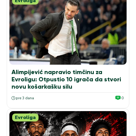
Evroliga
Alimpijević napravio timčinu za
Evroligu: Otpustio 10 igrača da stvori
novu košarkašku silu
pre 3 dana
0
Evroliga