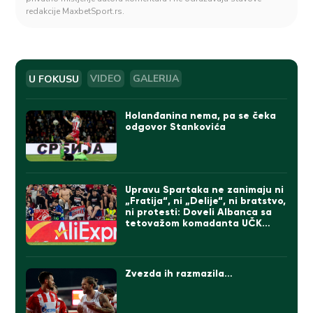
redakcije MaxbetSport.rs.
U FOKUSU
VIDEO
GALERIJA
Holanđanina nema, pa se čeka
odgovor Stankovića
Upravu Spartaka ne zanimaju ni
„Fratija“, ni „Delije“, ni bratstvo,
ni protesti: Doveli Albanca sa
tetovažom komadanta UČK
(FOTO)
Zvezda ih razmazila…