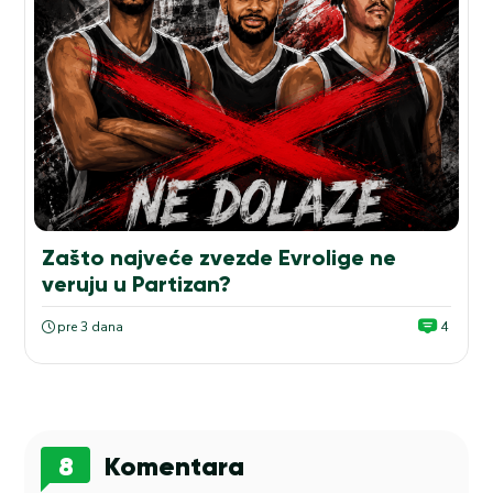
Zašto najveće zvezde Evrolige ne
veruju u Partizan?
pre 3 dana
4
8
Komentara