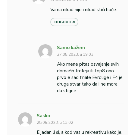
Vama nikad nije i nikad stići hoće.
ODGOVORI
Samo kažem
27.05.2023. u 19:03
Ako mene pitas osvajanje svih
domaćih trofeja ili top8 ono
prvo e sad finale Evrolige i F4 je
druga stvar tako da i ne mora
da stigne
Sasko
28.05.2023. u 13:02
E jadan li si, a kod vas u rekreativu kako je,