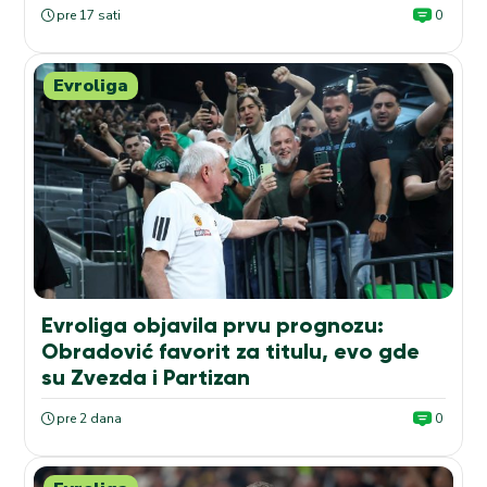
pre 17 sati
0
Evroliga
Evroliga objavila prvu prognozu:
Obradović favorit za titulu, evo gde
su Zvezda i Partizan
pre 2 dana
0