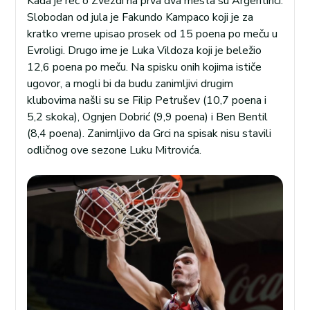
Kada je reč o Zvezdi na prva dva mesta su Argentinci.
Slobodan od jula je Fakundo Kampaco koji je za
kratko vreme upisao prosek od 15 poena po meču u
Evroligi. Drugo ime je Luka Vildoza koji je beležio
12,6 poena po meču. Na spisku onih kojima ističe
ugovor, a mogli bi da budu zanimljivi drugim
klubovima našli su se Filip Petrušev (10,7 poena i
5,2 skoka), Ognjen Dobrić (9,9 poena) i Ben Bentil
(8,4 poena). Zanimljivo da Grci na spisak nisu stavili
odličnog ove sezone Luku Mitrovića.