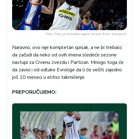
Tibor Plajs je slobodan agent od leta (Foto: Starsport)
Naravno, ovo nije kompletan spisak, a ne bi trebalo
da začudi da neko od ovih imena sledeće sezone
nastupi za Crvenu zvezdu i Partizan. Mnogo toga će
da zavisi i od odluke Evrolige da li će večiti zajedno
još 10 meseci u elitno takmičenje.
PREPORUČUJEMO: