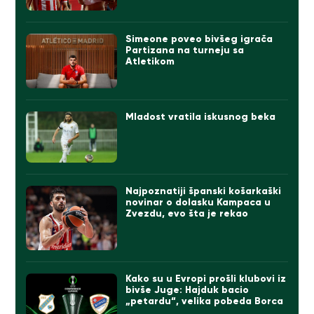
Simeone poveo bivšeg igrača
Partizana na turneju sa
Atletikom
Mladost vratila iskusnog beka
Najpoznatiji španski košarkaški
novinar o dolasku Kampaca u
Zvezdu, evo šta je rekao
Kako su u Evropi prošli klubovi iz
bivše Juge: Hajduk bacio
„petardu“, velika pobeda Borca