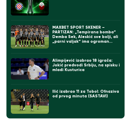
MAXBET SPORT SKENER –
PARTIZAN: „Tempirana bomba“
Demba Sek, Aleskić sve bolji, ali
„parni valjak“ ima ogroman
problem
Alimpijević izabrao 18 igrača:
Jokić predvodi Srbiju, na spisku i
mladi Kusturica
Ilić izabrao 11 za Tobol: Ofnaziva
od prvog minuta (SASTAVI)