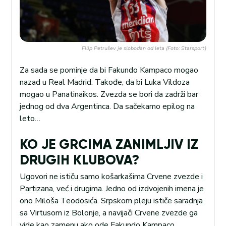
Filip Petrušev je slobodan od leta (Foto: Starsport)
Za sada se pominje da bi Fakundo Kampaco mogao
nazad u Real Madrid. Takođe, da bi Luka Vildoza
mogao u Panatinaikos. Zvezda se bori da zadrži bar
jednog od dva Argentinca. Da sačekamo epilog na
leto…
KO JE GRCIMA ZANIMLJIV IZ
DRUGIH KLUBOVA?
Ugovori ne ističu samo košarkašima Crvene zvezde i
Partizana, već i drugima. Jedno od izdvojenih imena je
ono Miloša Teodosića. Srpskom pleju ističe saradnja
sa Virtusom iz Bolonje, a navijači Crvene zvezde ga
vide kao zamenu ako ode Fakundo Kampaco.