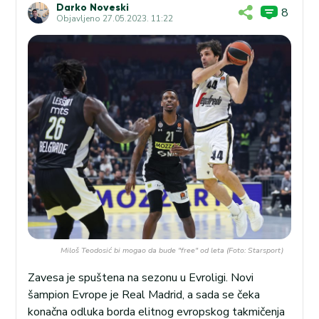
Darko Noveski
8
Objavljeno
27.05.2023. 11:22
Miloš Teodosić bi mogao da bude "free" od leta (Foto: Starsport)
Zavesa je spuštena na sezonu u Evroligi. Novi
šampion Evrope je Real Madrid, a sada se čeka
konačna odluka borda elitnog evropskog takmičenja