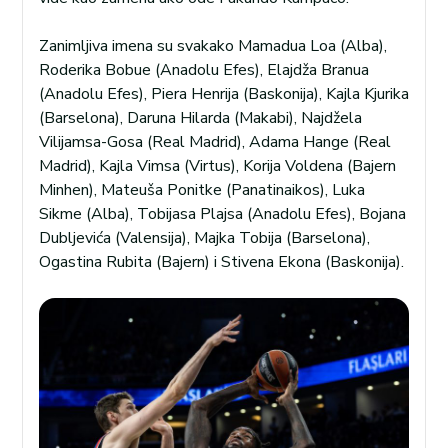
Zanimljiva imena su svakako Mamadua Loa (Alba),
Roderika Bobue (Anadolu Efes), Elajdža Branua
(Anadolu Efes), Piera Henrija (Baskonija), Kajla Kjurika
(Barselona), Daruna Hilarda (Makabi), Najdžela
Vilijamsa-Gosa (Real Madrid), Adama Hange (Real
Madrid), Kajla Vimsa (Virtus), Korija Voldena (Bajern
Minhen), Mateuša Ponitke (Panatinaikos), Luka
Sikme (Alba), Tobijasa Plajsa (Anadolu Efes), Bojana
Dubljevića (Valensija), Majka Tobija (Barselona),
Ogastina Rubita (Bajern) i Stivena Ekona (Baskonija).