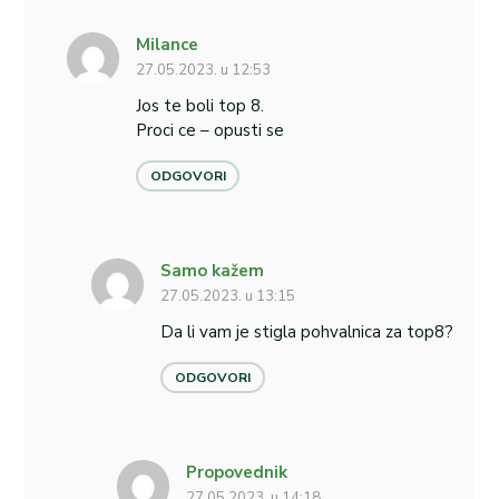
Milance
27.05.2023. u 12:53
Jos te boli top 8.
Proci ce – opusti se
ODGOVORI
Samo kažem
27.05.2023. u 13:15
Da li vam je stigla pohvalnica za top8?
ODGOVORI
Propovednik
27.05.2023. u 14:18