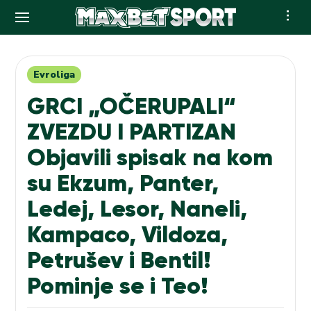
Skip
to
content
Evroliga
GRCI „OČERUPALI“
ZVEZDU I PARTIZAN
Objavili spisak na kom
su Ekzum, Panter,
Ledej, Lesor, Naneli,
Kampaco, Vildoza,
Petrušev i Bentil!
Pominje se i Teo!