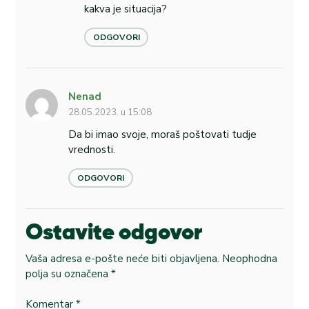
kakva je situacija?
ODGOVORI
Nenad
28.05.2023. u 15:08
Da bi imao svoje, moraš poštovati tudje
vrednosti.
ODGOVORI
Ostavite odgovor
Vaša adresa e-pošte neće biti objavljena.
Neophodna
polja su označena
*
Komentar
*