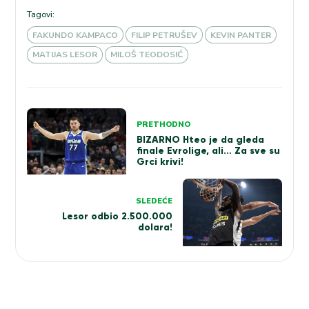
Tagovi:
FAKUNDO KAMPACO
FILIP PETRUŠEV
KEVIN PANTER
MATIJAS LESOR
MILOŠ TEODOSIĆ
Kretanje
PRETHODNO
članka
BIZARNO Hteo je da gleda
finale Evrolige, ali… Za sve su
Grci krivi!
SLEDEĆE
Lesor odbio 2.500.000
dolara!