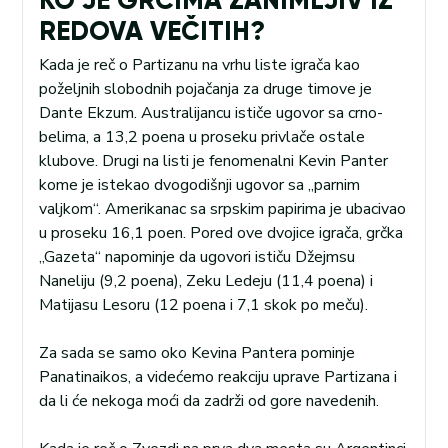
KO JE GRCIMA ZANIMLJIV IZ
REDOVA VEČITIH?
Kada je reč o Partizanu na vrhu liste igrača kao
poželjnih slobodnih pojačanja za druge timove je
Dante Ekzum. Australijancu ističe ugovor sa crno-
belima, a 13,2 poena u proseku privlače ostale
klubove. Drugi na listi je fenomenalni Kevin Panter
kome je istekao dvogodišnji ugovor sa „parnim
valjkom“. Amerikanac sa srpskim papirima je ubacivao
u proseku 16,1 poen. Pored ove dvojice igrača, grčka
„Gazeta“ napominje da ugovori ističu Džejmsu
Naneliju (9,2 poena), Zeku Ledeju (11,4 poena) i
Matijasu Lesoru (12 poena i 7,1 skok po meču).
Za sada se samo oko Kevina Pantera pominje
Panatinaikos, a videćemo reakciju uprave Partizana i
da li će nekoga moći da zadrži od gore navedenih.