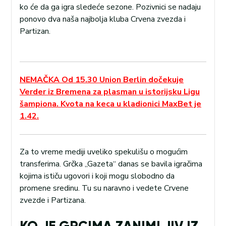
ko će da ga igra sledeće sezone. Pozivnici se nadaju
ponovo dva naša najbolja kluba Crvena zvezda i
Partizan.
NEMAČKA Od 15.30 Union Berlin dočekuje
Verder iz Bremena za plasman u istorijsku Ligu
šampiona. Kvota na keca u kladionici MaxBet je
1.42.
Za to vreme mediji uveliko spekulišu o mogućim
transferima. Grčka „Gazeta“ danas se bavila igračima
kojima ističu ugovori i koji mogu slobodno da
promene sredinu. Tu su naravno i vedete Crvene
zvezde i Partizana.