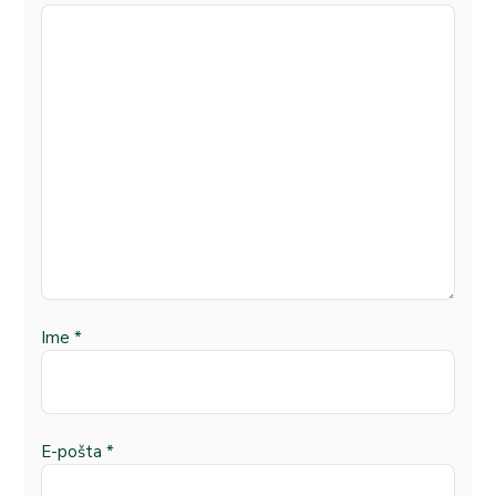
Ime
*
E-pošta
*