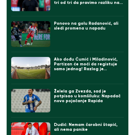
tri od tri da pravimo razliku na
direktne konkurente
Ponovo na golu Radanović, ali
sledi promena u napadu
Ako dođu Čumić i Miladinović,
Partizan će moći da registuje
samo jednog! Razlog je…
Želela ga Zvezda, sad je
potpisao u komšiluku: Napadač
novo pojačanje Rapida
Dudić: Nemam čarobni štapić,
ali nema panike