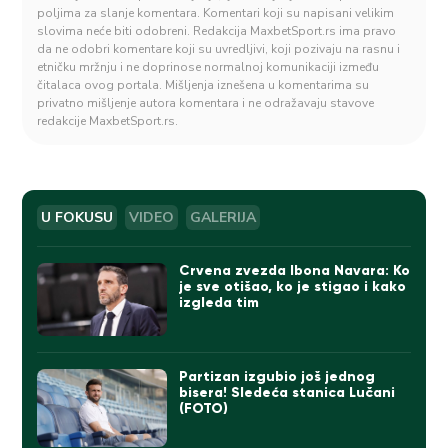
poljima za slanje komentara. Komentari koji su napisani velikim
slovima neće biti odobreni. Redakcija MaxbetSport.rs ima pravo
da ne odobri komentare koji su uvredljivi, koji pozivaju na rasnu i
etničku mržnju i ne doprinose normalnoj komunikaciji između
čitalaca ovog portala. Mišljenja iznešena u komentarima su
privatno mišljenje autora komentara i ne odražavaju stavove
redakcije MaxbetSport.rs.
U FOKUSU
VIDEO
GALERIJA
Crvena zvezda Ibona Navara: Ko
je sve otišao, ko je stigao i kako
izgleda tim
Partizan izgubio još jednog
bisera! Sledeća stanica Lučani
(FOTO)