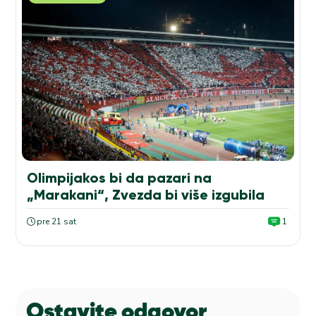
Olimpijakos bi da pazari na
„Marakani“, Zvezda bi više izgubila
pre 21 sat
1
Ostavite odgovor