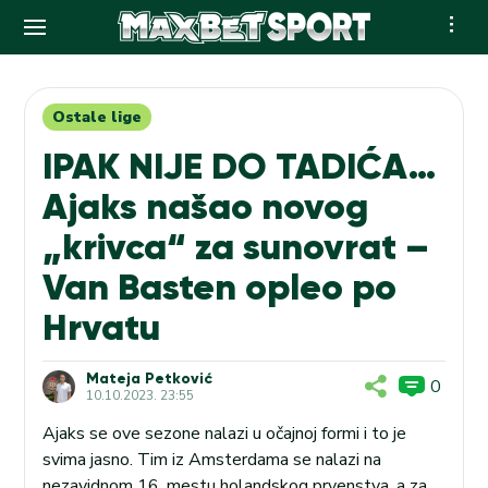
Skip
to
content
Ostale lige
IPAK NIJE DO TADIĆA…
Ajaks našao novog
„krivca“ za sunovrat –
Van Basten opleo po
Hrvatu
Mateja Petković
0
10.10.2023. 23:55
Ajaks se ove sezone nalazi u očajnoj formi i to je
svima jasno. Tim iz Amsterdama se nalazi na
nezavidnom 16. mestu holandskog prvenstva, a za