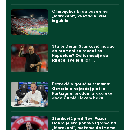
Olimpijakos bi da pazari na
„Marakani“, Zvezda bi više
izgubila
Šta bi Dejan Stanković mogao
da promeni za revanš sa
Hapoelom? Od formacije do
igrača, sve je u igri…
Petrović o gorućim temama:
Govorio o najvećoj plati u
Partizanu, prodaji igrača ako
dođe Čumić i levom beku
Stanković pred Novi Pazar:
Dobro je što ponovo igramo na
„Marakani“, možemo da imamo