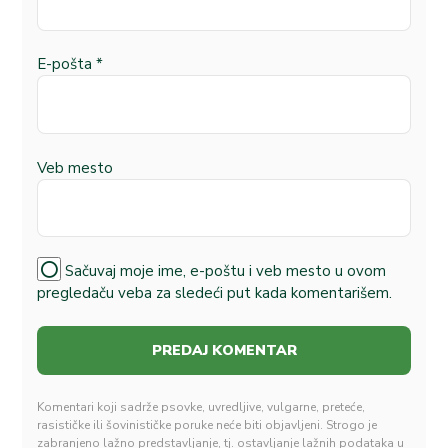
E-pošta
*
Veb mesto
Sačuvaj moje ime, e-poštu i veb mesto u ovom
pregledaču veba za sledeći put kada komentarišem.
Komentari koji sadrže psovke, uvredljive, vulgarne, preteće,
rasističke ili šovinističke poruke neće biti objavljeni. Strogo je
zabranjeno lažno predstavljanje, tj. ostavljanje lažnih podataka u