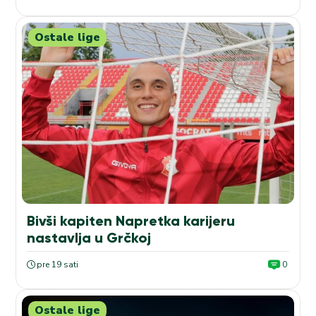
Ostale lige
Bivši kapiten Napretka karijeru
nastavlja u Grčkoj
pre 19 sati
0
Ostale lige