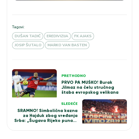
Tagovi:
DUŠAN TADIĆ
EREDIVIZIJA
FK AJAKS
JOSIP ŠUTALO
MARKO VAN BASTEN
Kretanje
PRETHODNO
članka
PRVO PA MUŠKO! Burak
Jilmaz na čelu stručnog
štaba evropskog velikana
SLEDEĆE
SRAMNO! Simbolična kazna
za Hajduk zbog vređanja
Srba: „Šugava Rijeko puna si
Srba, ne brini Rijeko ima još
vrba“