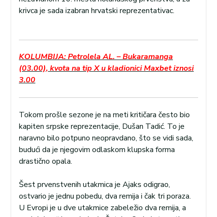
krivca je sada izabran hrvatski reprezentativac.
KOLUMBIJA: Petrolela AL. – Bukaramanga
(03.00), kvota na tip X u kladionici Maxbet iznosi
3.00
Tokom prošle sezone je na meti kritičara često bio
kapiten srpske reprezentacije, Dušan Tadić. To je
naravno bilo potpuno neopravdano, što se vidi sada,
budući da je njegovim odlaskom klupska forma
drastično opala.
Šest prvenstvenih utakmica je Ajaks odigrao,
ostvario je jednu pobedu, dva remija i čak tri poraza.
U Evropi je u dve utakmice zabeležio dva remija, a