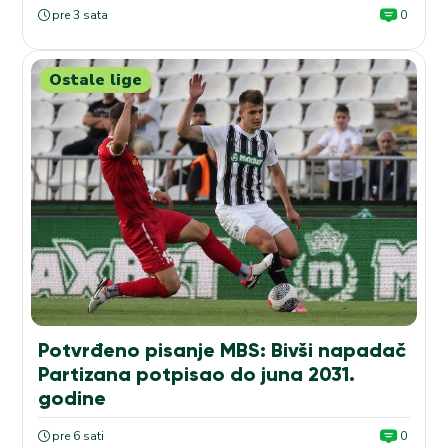
pre 3 sata
0
Ostale lige
Potvrđeno pisanje MBS: Bivši napadač
Partizana potpisao do juna 2031.
godine
pre 6 sati
0