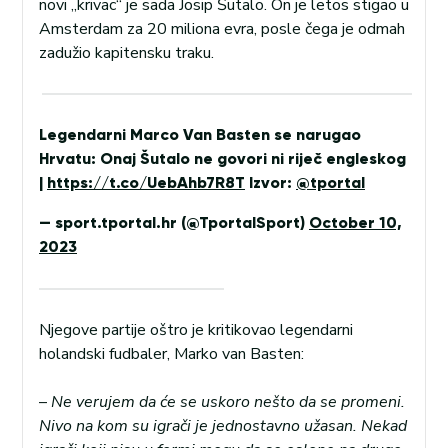
novi „krivac“ je sada Josip Šutalo. On je letos stigao u
Amsterdam za 20 miliona evra, posle čega je odmah
zadužio kapitensku traku.
Legendarni Marco Van Basten se narugao
Hrvatu: Onaj Šutalo ne govori ni riječ engleskog
|
https://t.co/UebAhb7R8T
Izvor:
@tportal
— sport.tportal.hr (@TportalSport)
October 10,
2023
Njegove partije oštro je kritikovao legendarni
holandski fudbaler, Marko van Basten:
–
Ne verujem da će se uskoro nešto da se promeni.
Nivo na kom su igrači je jednostavno užasan. Nekad