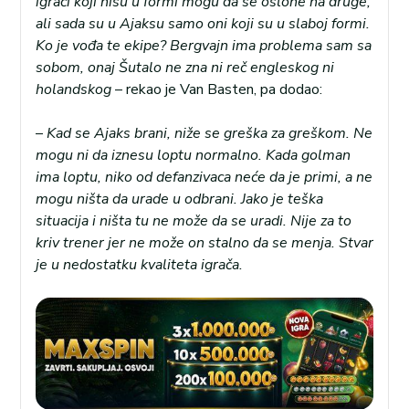
igrači koji nisu u formi mogu da se oslone na druge,
ali sada su u Ajaksu samo oni koji su u slaboj formi.
Ko je vođa te ekipe? Bergvajn ima problema sam sa
sobom, onaj Šutalo ne zna ni reč engleskog ni
holandskog
– rekao je Van Basten, pa dodao:
–
Kad se Ajaks brani, niže se greška za greškom. Ne
mogu ni da iznesu loptu normalno. Kada golman
ima loptu, niko od defanzivaca neće da je primi, a ne
mogu ništa da urade u odbrani. Jako je teška
situacija i ništa tu ne može da se uradi. Nije za to
kriv trener jer ne može on stalno da se menja. Stvar
je u nedostatku kvaliteta igrača.