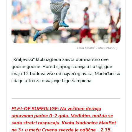
Luka Modrić (Foto: Beta/AP)
„Kraljevski“ klub izgleda zaista dominantno ove
godine godine. Pored sjajnog izdanja u La ligi, gde
imaju 12 bodova više od najvećeg rivala, Madriđani su
i dalje u trci za osvajanje Lige šampiona.
PLEJ-OF SUPERLIGE: Na večitom derbiju
uglavnom padne 0-2 gola. Međutim, možda se
sada strelci raspucaju. Kvota kladionice MaxBet
na 3+ u meču Crvena zvezda je odlična – 2.35.