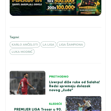
Tagovi:
KARLO ANČELOTI
LA LIGA
LIGA ŠAMPIONA
LUKA MODRIĆ
Kretanje
PRETHODNO
članka
Liverpul diže ruke od Salaha!
Redsi spremaju dolazak
novog „čuda“
SLEDEĆE
PREMIJER LIGA Trosar u 90.