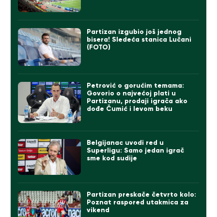
Partizan izgubio još jednog
bisera! Sledeća stanica Lučani
(FOTO)
Petrović o gorućim temama:
Govorio o najvećoj plati u
Partizanu, prodaji igrača ako
dođe Čumić i levom beku
Belgijanac uvodi red u
Superligu: Samo jedan igrač
sme kod sudije
Partizan preskače četvrto kolo:
Poznat raspored utakmica za
vikend