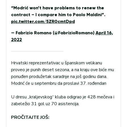
“Modrić won’t have problems to renew the
contract – I compare him to Paolo Maldini”.
pic.twitter.com/5ZR0cmtDpd
— Fabrizio Romano (@FabrizioRomano)
April 16,
2022
Hrvatski reprezentativac u španskom velikanu
proveo je punih deset sezona, a na kraju ove biće mu
ponuđen produžetak saradnje na još godinu dana.
Modrić će u septembru da proslavi 37. rođendan
U dresu „kraljevskog“ kluba odigrao je 428 mečeva i
zabeležio 31 gol uz 70 asistencija.
PROČITAJTE JOŠ: