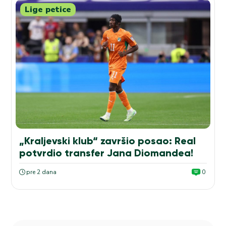
Lige petice
„Kraljevski klub“ završio posao: Real
potvrdio transfer Jana Diomandea!
pre 2 dana
0