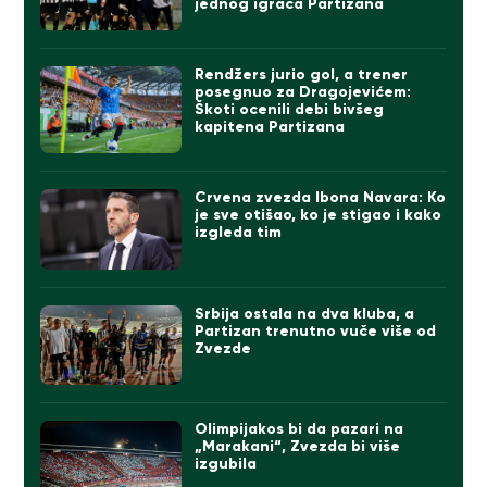
jednog igrača Partizana
Rendžers jurio gol, a trener
posegnuo za Dragojevićem:
Škoti ocenili debi bivšeg
kapitena Partizana
Crvena zvezda Ibona Navara: Ko
je sve otišao, ko je stigao i kako
izgleda tim
Srbija ostala na dva kluba, a
Partizan trenutno vuče više od
Zvezde
Olimpijakos bi da pazari na
„Marakani“, Zvezda bi više
izgubila