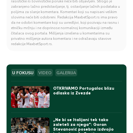
rasističke ili šovinističke poruke neće biti objavljeni. Strogo je
zabranjeno lažno predstavljanje, tj. ostavljanje lažnih podataka u
poljima za slanje komentara. Komentari koji su napisani velikim
slovima neće biti odobreni. Redakcija MaxbetSport.rs ima pravo
da ne odobri komentare koji su uvredljivi, koji pozivaju na rasnu i
etničku mržnju i ne doprinose normalnoj komunikaciji između
čitalaca ovog portala. Mišljenja iznešena u komentarima su
privatno mišljenje autora komentara i ne odražavaju stavove
redakcije MaxbetSport.rs.
U FOKUSU
VIDEO
GALERIJA
OTKRIVAMO Portugalac blizu
odlaska iz Zvezde
„Ne bi se Italijani tek tako
zaleteli za njega“: Goran
Stevanović posebno izdvojio