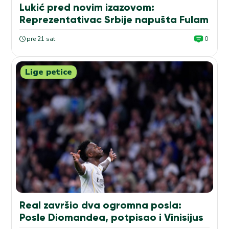
Lukić pred novim izazovom:
Reprezentativac Srbije napušta Fulam
pre 21 sat
0
Lige petice
Real završio dva ogromna posla:
Posle Diomandea, potpisao i Vinisijus