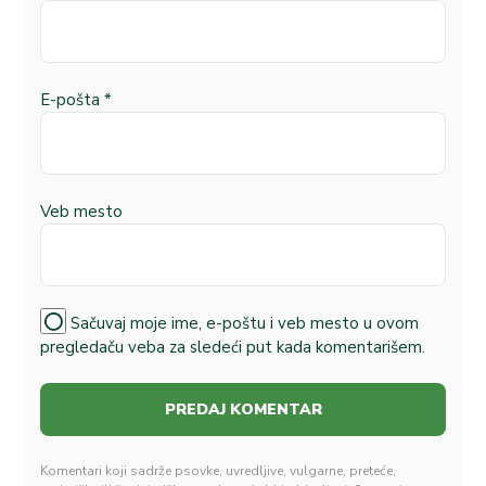
E-pošta
*
Veb mesto
Sačuvaj moje ime, e-poštu i veb mesto u ovom
pregledaču veba za sledeći put kada komentarišem.
Komentari koji sadrže psovke, uvredljive, vulgarne, preteće,