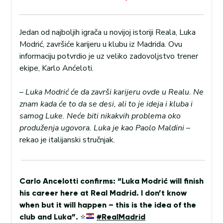
Jedan od najboljih igrača u novijoj istoriji Reala, Luka
Modrić, završiće karijeru u klubu iz Madrida. Ovu
informaciju potvrdio je uz veliko zadovoljstvo trener
ekipe, Karlo Anćeloti.
–
Luka Modrić će da završi karijeru ovde u Realu. Ne
znam kada će to da se desi, ali to je ideja i kluba i
samog Luke. Neće biti nikakvih problema oko
produženja ugovora. Luka je kao Paolo Maldini
–
rekao je italijanski stručnjak.
Carlo Ancelotti confirms: “Luka Modrić will finish
his career here at Real Madrid. I don’t know
when but it will happen – this is the idea of the
club and Luka”.
⭐️
#RealMadrid