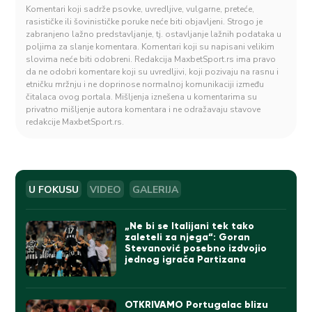
Komentari koji sadrže psovke, uvredljive, vulgarne, preteće,
rasističke ili šovinističke poruke neće biti objavljeni. Strogo je
zabranjeno lažno predstavljanje, tj. ostavljanje lažnih podataka u
poljima za slanje komentara. Komentari koji su napisani velikim
slovima neće biti odobreni. Redakcija MaxbetSport.rs ima pravo
da ne odobri komentare koji su uvredljivi, koji pozivaju na rasnu i
etničku mržnju i ne doprinose normalnoj komunikaciji između
čitalaca ovog portala. Mišljenja iznešena u komentarima su
privatno mišljenje autora komentara i ne odražavaju stavove
redakcije MaxbetSport.rs.
U FOKUSU
VIDEO
GALERIJA
„Ne bi se Italijani tek tako
zaleteli za njega“: Goran
Stevanović posebno izdvojio
jednog igrača Partizana
OTKRIVAMO Portugalac blizu