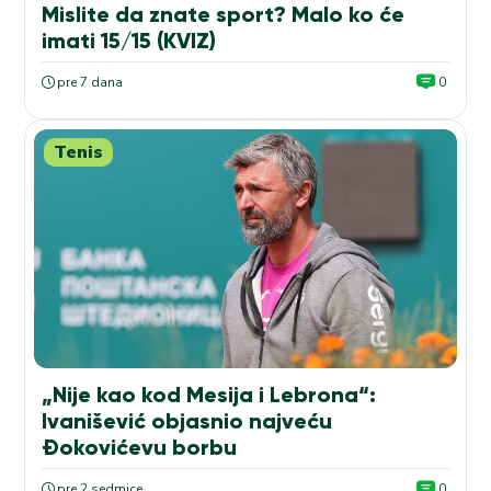
Mislite da znate sport? Malo ko će
imati 15/15 (KVIZ)
pre 7 dana
0
Tenis
„Nije kao kod Mesija i Lebrona“:
Ivanišević objasnio najveću
Đokovićevu borbu
pre 2 sedmice
0