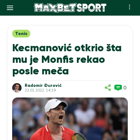
Skip
to
content
Tenis
Kecmanović otkrio šta
mu je Monfis rekao
posle meča
Radomir Đurović
0
23.01.2022. 14:19