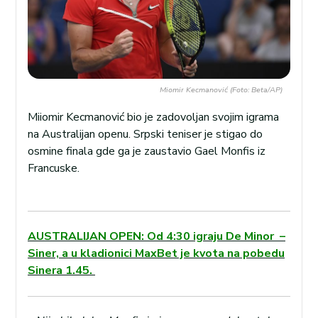
Miomir Kecmanović (Foto: Beta/AP)
Miiomir Kecmanović bio je zadovoljan svojim igrama
na Australijan openu. Srpski teniser je stigao do
osmine finala gde ga je zaustavio Gael Monfis iz
Francuske.
AUSTRALIJAN OPEN: Od 4:30 igraju De Minor –
Siner, a u kladionici MaxBet je kvota na pobedu
Sinera 1.45.