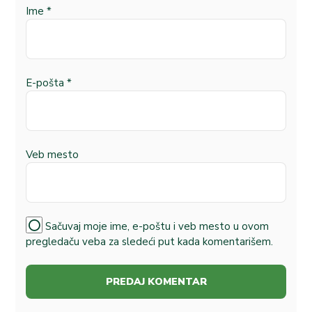
Ime
*
E-pošta
*
Veb mesto
Sačuvaj moje ime, e-poštu i veb mesto u ovom
pregledaču veba za sledeći put kada komentarišem.