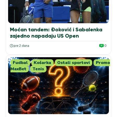
Moćan tandem: Đoković i Sabalenka
zajedno napadaju US Open
pre 2 dana
0
Fudbal
Košarka
Ostali sportovi
Promo
MaxBet
Tenis