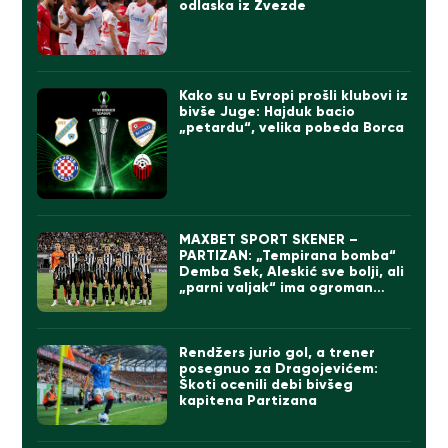
odlaska iz Zvezde
Kako su u Evropi prošli klubovi iz
bivše Juge: Hajduk bacio
„petardu“, velika pobeda Borca
MAXBET SPORT SKENER –
PARTIZAN: „Tempirana bomba“
Demba Sek, Aleskić sve bolji, ali
„parni valjak“ ima ogroman
problem
Rendžers jurio gol, a trener
posegnuo za Dragojevićem:
Škoti ocenili debi bivšeg
kapitena Partizana