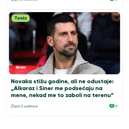
Tenis
Novaka stižu godine, ali ne odustaje:
„Alkaraz i Siner me podsećaju na
mene, nekad me to zaboli na terenu“
pre 3 sedmice
0