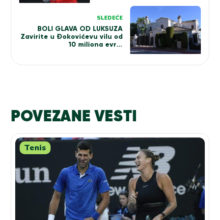
SLEDEĆE
BOLI GLAVA OD LUKSUZA
Zavirite u Đokovićevu vilu od
10 miliona evra!
(FOTO+VIDEO)
POVEZANE VESTI
Tenis