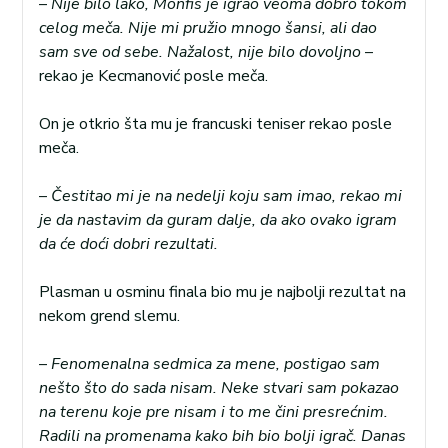
–
Nije bilo lako, Monfis je igrao veoma dobro tokom
celog meča. Nije mi pružio mnogo šansi, ali dao
sam sve od sebe. Nažalost, nije bilo dovoljno
–
rekao je Kecmanović posle meča.
On je otkrio šta mu je francuski teniser rekao posle
meča.
–
Čestitao mi je na nedelji koju sam imao, rekao mi
je da nastavim da guram dalje, da ako ovako igram
da će doći dobri rezultati.
Plasman u osminu finala bio mu je najbolji rezultat na
nekom grend slemu.
–
Fenomenalna sedmica za mene, postigao sam
nešto što do sada nisam. Neke stvari sam pokazao
na terenu koje pre nisam i to me čini presrećnim.
Radili na promenama kako bih bio bolji igrač. Danas