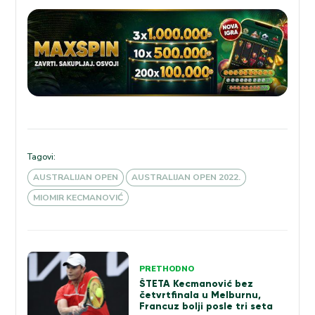
Tagovi:
AUSTRALIJAN OPEN
AUSTRALIJAN OPEN 2022.
MIOMIR KECMANOVIĆ
Kretanje
PRETHODNO
članka
ŠTETA Kecmanović bez
četvrtfinala u Melburnu,
Francuz bolji posle tri seta