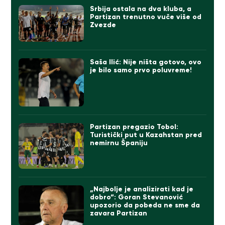
Srbija ostala na dva kluba, a
Partizan trenutno vuče više od
Zvezde
Saša Ilić: Nije ništa gotovo, ovo
je bilo samo prvo poluvreme!
Partizan pregazio Tobol:
Turistički put u Kazahstan pred
nemirnu Španiju
„Najbolje je analizirati kad je
dobro“: Goran Stevanović
upozorio da pobeda ne sme da
zavara Partizan