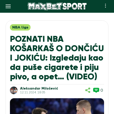
Skip
to
content
NBA liga
POZNATI NBA
KOŠARKAŠ O DONČIĆU
I JOKIĆU: Izgledaju kao
da puše cigarete i piju
pivo, a opet… (VIDEO)
Aleksandar Milošević
0
12.11.2024. 18:05