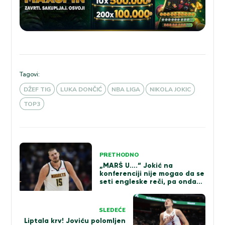
Tagovi:
DŽEF TIG
LUKA DONČIĆ
NBA LIGA
NIKOLA JOKIC
TOP3
Kretanje
PRETHODNO
članka
„MARŠ U….“ Jokić na
konferenciji nije mogao da se
seti engleske reči, pa onda
sočno opsovao na srpskom
(VIDEO)
SLEDEĆE
Liptala krv! Joviću polomljen