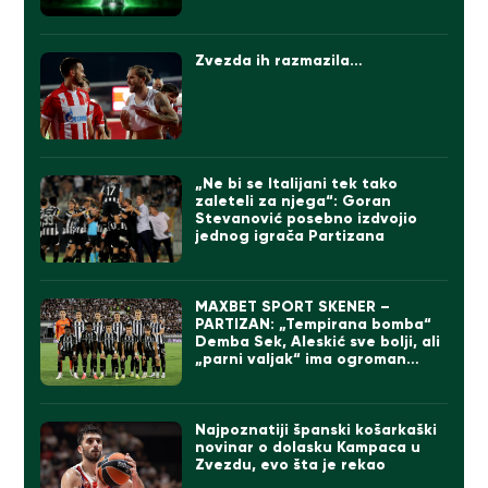
Zvezda ih razmazila…
„Ne bi se Italijani tek tako
zaleteli za njega“: Goran
Stevanović posebno izdvojio
jednog igrača Partizana
MAXBET SPORT SKENER –
PARTIZAN: „Tempirana bomba“
Demba Sek, Aleskić sve bolji, ali
„parni valjak“ ima ogroman
problem
Najpoznatiji španski košarkaški
novinar o dolasku Kampaca u
Zvezdu, evo šta je rekao