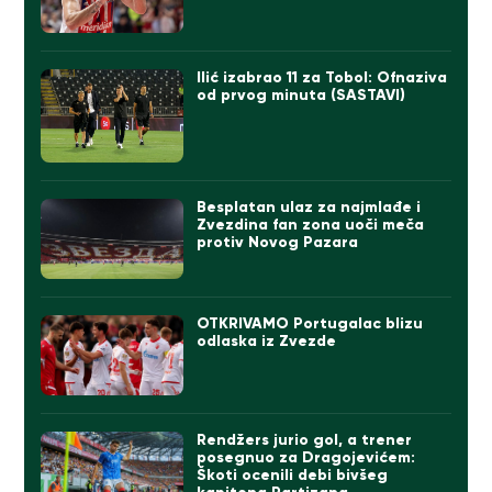
Ilić izabrao 11 za Tobol: Ofnaziva
od prvog minuta (SASTAVI)
Besplatan ulaz za najmlađe i
Zvezdina fan zona uoči meča
protiv Novog Pazara
OTKRIVAMO Portugalac blizu
odlaska iz Zvezde
Rendžers jurio gol, a trener
posegnuo za Dragojevićem:
Škoti ocenili debi bivšeg