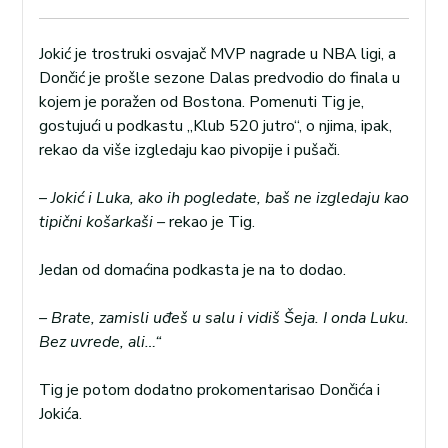
Jokić je trostruki osvajač MVP nagrade u NBA ligi, a
Dončić je prošle sezone Dalas predvodio do finala u
kojem je poražen od Bostona. Pomenuti Tig je,
gostujući u podkastu „Klub 520 jutro“, o njima, ipak,
rekao da više izgledaju kao pivopije i pušači.
–
Jokić i Luka, ako ih pogledate, baš ne izgledaju kao
tipični košarkaši –
rekao je Tig.
Jedan od domaćina podkasta je na to dodao.
– Brate, zamisli uđeš u salu i vidiš Šeja. I onda Luku.
Bez uvrede, ali…“
Tig je potom dodatno prokomentarisao Dončića i
Jokića.