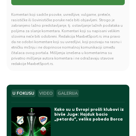
Komentari koji sadrže psovke, uvredljive, vulgarne, preteće,
rasističke ili šovinističke poruke neće biti objavljeni. Strogo je
zabranjeno lažno predstavljanje, tj. ostavljanje lažnih podataka u
poljima za slanje komentara. Komentari koji su napisani velikim
slovima neće biti odobreni. Redakcija MaxbetSport.rs ima pravo
da ne odobri komentare koji su uvredljivi, koji pozivaju na rasnu i
etničku mržnju i ne doprinose normalnoj komunikaciji između
čitalaca ovog portala. Mišljenja iznešena u komentarima su
privatno mišljenje autora komentara i ne odražavaju stavove
redakcije MaxbetSport.rs.
U FOKUSU
VIDEO
GALERIJA
Kako su u Evropi prošli klubovi iz
bivše Juge: Hajduk bacio
„petardu“, velika pobeda Borca