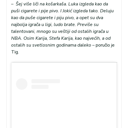
–
Šej više liči na košarkaša. Luka izgleda kao da
puši cigarete i pije pivo. I Jokić izgleda tako. Deluju
kao da puše cigarete i piju pivo, a opet su dva
najbolja igrača u ligi, ludo brate. Previše su
talentovani, mnogo su veštiji od ostalih igrača u
NBA. Osim Karija, Stefa Karija, kao najvećih, a od
ostalih su svetlosnim godinama daleko –
poručio je
Tig.