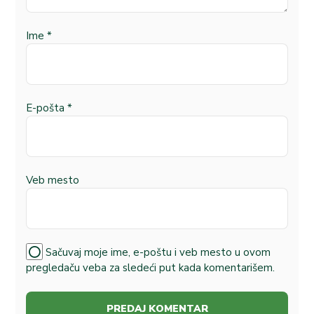
Ime
*
E-pošta
*
Veb mesto
Sačuvaj moje ime, e-poštu i veb mesto u ovom
pregledaču veba za sledeći put kada komentarišem.