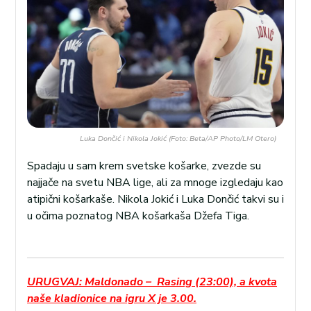
Luka Dončić i Nikola Jokić (Foto: Beta/AP Photo/LM Otero)
Spadaju u sam krem svetske košarke, zvezde su
najjače na svetu NBA lige, ali za mnoge izgledaju kao
atipični košarkaše. Nikola Jokić i Luka Dončić takvi su i
u očima poznatog NBA košarkaša Džefa Tiga.
URUGVAJ: Maldonado – Rasing (23:00), a kvota
naše kladionice na igru X je 3.00.