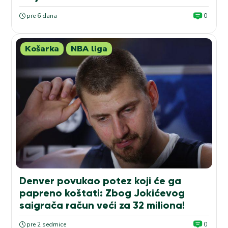
pre 6 dana
0
Košarka
NBA liga
Denver povukao potez koji će ga
papreno koštati: Zbog Jokićevog
saigrača račun veći za 32 miliona!
pre 2 sedmice
0