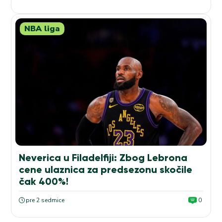
NBA liga
Neverica u Filadelfiji: Zbog Lebrona
cene ulaznica za predsezonu skočile
čak 400%!
pre 2 sedmice
0