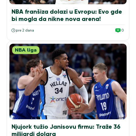
NBA franšiza dolazi u Evropu: Evo gde
bi mogla da nikne nova arena!
pre 2 dana
0
NBA liga
Njujork tužio Janisovu firmu: Traže 36
milijardi dolara