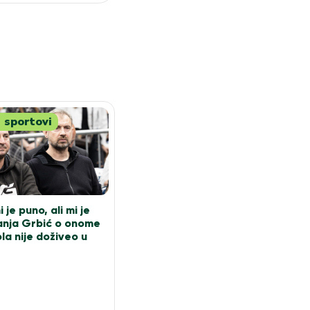
 sportovi
 je puno, ali mi je
anja Grbić o onome
la nije doživeo u