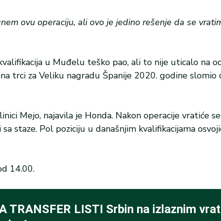
em ovu operaciju, ali ovo je jedino rešenje da se vrati
alifikacija u Muđelu teško pao, ali to nije uticalo na o
e na trci za Veliku nagradu Španije 2020. godine slomio
inici Mejo, najavila je Honda. Nakon operacije vratiće se
sa staze. Pol poziciju u današnjim kvalifikacijama osvoji
od 14.00.