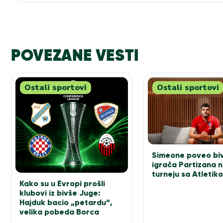
POVEZANE VESTI
Ostali sportovi
Ostali sportovi
Simeone poveo bi
igrača Partizana 
turneju sa Atletik
Kako su u Evropi prošli
klubovi iz bivše Juge:
Hajduk bacio „petardu“,
velika pobeda Borca