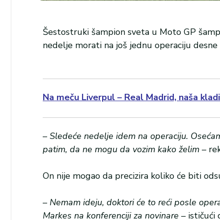
Šestostruki šampion sveta u Moto GP šampi
nedelje morati na još jednu operaciju desne
Na meču Liverpul – Real Madrid, naša kladi
–
Sledeće nedelje idem na operaciju. Oseć
patim, da ne mogu da vozim kako želim
– rek
On nije mogao da precizira koliko će biti ods
–
Nemam ideju, doktori će to reći posle operac
Markes na konferenciji za novinare
– ističući