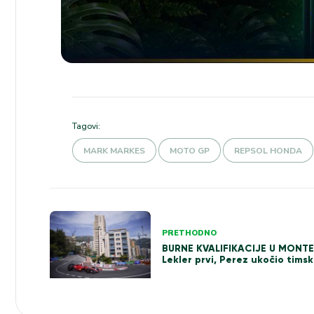
Tagovi:
MARK MARKES
MOTO GP
REPSOL HONDA
Kretanje
PRETHODNO
članka
BURNE KVALIFIKACIJE U MONTE
Lekler prvi, Perez ukočio tims