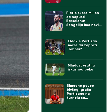
Platio skoro milion
da napusti
Barselonu:
Šengelija ima novi
klub
Odakle Partizan
može da zapreti
Tobolu?
Mladost vratila
iskusnog beka
Simeone poveo
bivšeg igrača
Partizana na
turneju sa
Atletikom