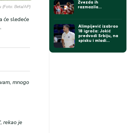
Zvezda ih
 (Foto: Beta/AP)
razmazila…
a će sledeće
.
Alimpijević izabrao
18 igrača: Jokić
predvodi Srbiju, na
spisku i mladi
Kusturica
živam, mnogo
, rekao je