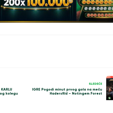
SLEDEĆE
 KARLU
IGRE Pogodi minut prvog gola na meču
kog kolegu
Hadersfild – Notingem Forest