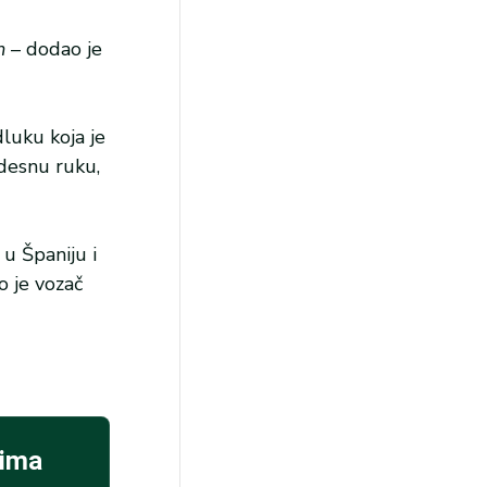
m
– dodao je
dluku koja je
 desnu ruku,
 u Španiju i
o je vozač