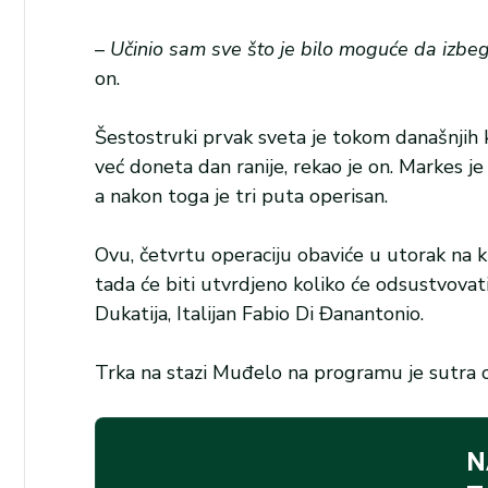
–
Učinio sam sve što je bilo moguće da izbegn
on.
Šestostruki prvak sveta je tokom današnjih kv
već doneta dan ranije, rekao je on. Markes j
a nakon toga je tri puta operisan.
Ovu, četvrtu operaciju obaviće u utorak na kl
tada će biti utvrdjeno koliko će odsustvovati 
Dukatija, Italijan Fabio Di Đanantonio.
Trka na stazi Muđelo na programu je sutra 