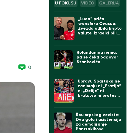
U FOKUSU
VIDEO
GALERIJA
„Luda“ priča
transfera Ovusua:
Zvezda odbila kripto
valute, Izraelci bili
sumnjičavi, na kraju
umešan Bajern iz
Minhena
Holanđanina nema,
pa se čeka odgovor
Stankovića
0
Upravu Spartaka ne
zanimaju ni „Fratija“
ni „Delije“ ni
bratstvo ni protesti:
Doveli Albanca sa
tetovažom
komadanta UČK
(FOTO)
Šou srpskog veziste:
Dva gola i asistencija
za demoliranje
Pantrakikosa