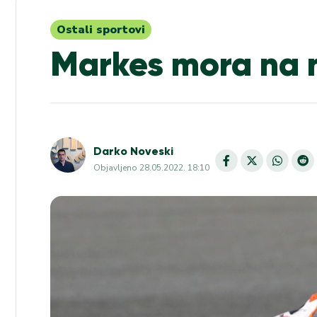
Ostali sportovi
Markes mora na 
Darko Noveski
Objavljeno
28.05.2022. 18:10