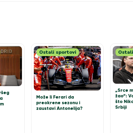
Ostali sportovi
Ostali
„Srce mi
všeg
žao“: V
Može li Ferari da
na
što Niko
preokrene sezonu i
om
Srbiji
zaustavi Antonelija?