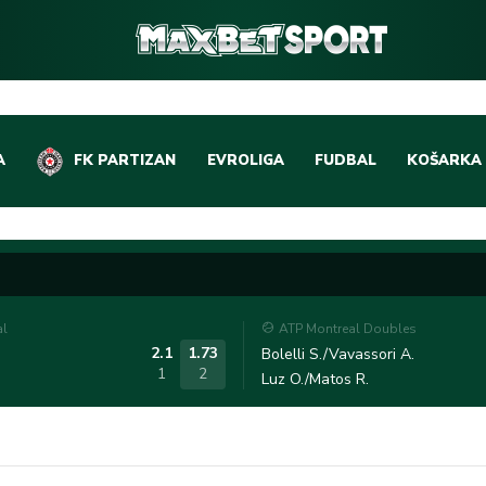
A
FK PARTIZAN
EVROLIGA
FUDBAL
KOŠARKA
DOMAĆI FUDBAL
EVROLIGA
LIGE PETICE
ABA LIGA
EVROPSKA TAKMIČEN
NBA LIGA
al
ATP Montreal Doubles
OSTALE LIGE
REPREZEN
2.1
1.73
Bolelli S./Vavassori A.
1
2
Luz O./Matos R.
REPREZENTATIVNI FU
OSTALE L