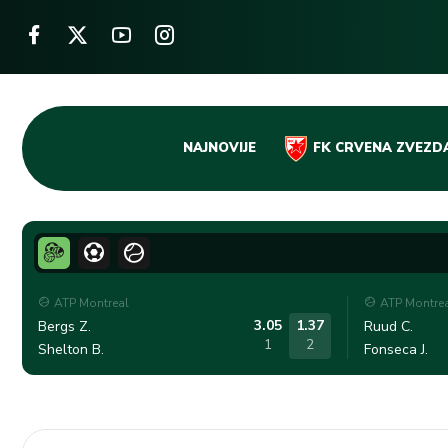
Skip
NAJNOVIJE
FK CRVENA ZVEZD
to
content
ATP Montreal
ATP Montre
3.05
1.37
Bergs Z.
Ruud C.
1
2
Shelton B.
Fonseca J.