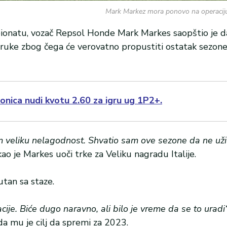
Mark Markez mora ponovo na operaciju
onatu, vozač Repsol Honde Mark Markes saopštio je d
 ruke zbog čega će verovatno propustiti ostatak sezone
onica nudi kvotu 2.60 za igru ug 1P2+.
am veliku nelagodnost. Shvatio sam ove sezone da ne u
ao je Markes uoči trke za Veliku nagradu Italije.
utan sa staze.
ije. Biće dugo naravno, ali bilo je vreme da se to uradi“
 da mu je cilj da spremi za 2023.