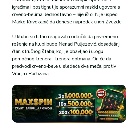
igračima i postignut je sporazumni raskid ugovora s
crveno-belima. Jednostavno – nije išlo. Nije uspeo
Marko Krivokapić da donese napredak u igri Zvezde.
U klubu su hitno reagovali i odlučili da privremeno
rešenje na klupi bude Nenad Puljezević, dosadašnji
član stručnog štaba, koji je obavljao i ulogu
pomoćnog trenera i trenera golmana. On će da
predvodi crveno-bele u sledeća dva meča, protiv
Vranja i Partizana.