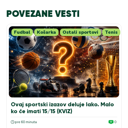
POVEZANE VESTI
Fudbal
Košarka
Ostali sportovi
Tenis
Ovaj sportski izazov deluje lako. Malo
ko će imati 15/15 (KVIZ)
pre 60 minuta
0