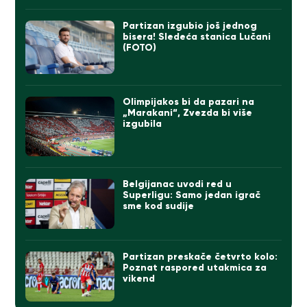
Partizan izgubio još jednog
bisera! Sledeća stanica Lučani
(FOTO)
Olimpijakos bi da pazari na
„Marakani“, Zvezda bi više
izgubila
Belgijanac uvodi red u
Superligu: Samo jedan igrač
sme kod sudije
Partizan preskače četvrto kolo:
Poznat raspored utakmica za
vikend