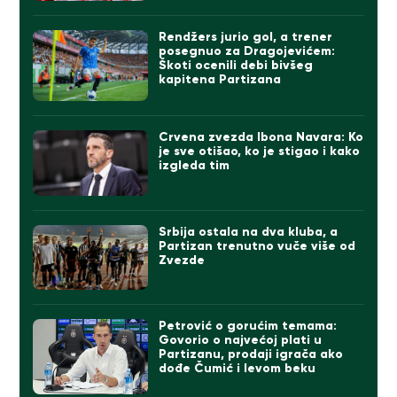
Rendžers jurio gol, a trener
posegnuo za Dragojevićem:
Škoti ocenili debi bivšeg
kapitena Partizana
Crvena zvezda Ibona Navara: Ko
je sve otišao, ko je stigao i kako
izgleda tim
Srbija ostala na dva kluba, a
Partizan trenutno vuče više od
Zvezde
Petrović o gorućim temama:
Govorio o najvećoj plati u
Partizanu, prodaji igrača ako
dođe Čumić i levom beku