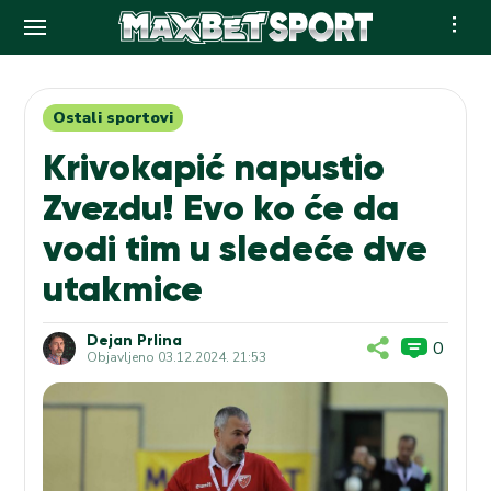
Skip
to
content
Ostali sportovi
Krivokapić napustio
Zvezdu! Evo ko će da
vodi tim u sledeće dve
utakmice
Dejan Prlina
0
Objavljeno
03.12.2024. 21:53