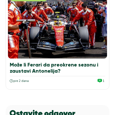
Može li Ferari da preokrene sezonu i
zaustavi Antonelija?
pre 2 dana
1
Ostavite odgovor