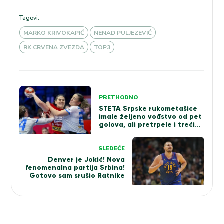
Tagovi:
MARKO KRIVOKAPIĆ
NENAD PULJEZEVIĆ
RK CRVENA ZVEZDA
TOP3
Kretanje
PRETHODNO
članka
ŠTETA Srpske rukometašice
imale željeno vođstvo od pet
golova, ali pretrpele i treći
poraz na EP
SLEDEĆE
Denver je Jokić! Nova
fenomenalna partija Srbina!
Gotovo sam srušio Ratnike