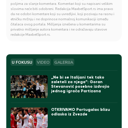
poljima za slanje komentara. Komentari koji su napisani velikim
slovima neće biti odobreni. Redakcija MaxbetSport.rs ima pravo
da ne odobri komentare koji su uvredljivi, koji pozivaju na rasnu i
etničku mržnju i ne doprinose normalnoj komunikaciji između
čitalaca ovog portala. Mišljenja iznešena u komentarima su
privatno mišljenje autora komentara i ne odražavaju stavove
redakcije MaxbetSport.rs.
U FOKUSU
VIDEO
GALERIJA
„Ne bi se Italijani tek tako
zaleteli za njega“: Goran
Stevanović posebno izdvojio
jednog igrača Partizana
OTKRIVAMO Portugalac blizu
odlaska iz Zvezde