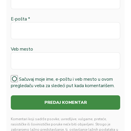
E-pošta
*
Veb mesto
Sačuvaj moje ime, e-poštu i veb mesto u ovom
pregledaču veba za sledeći put kada komentarišem.
Komentari koji sadrže psovke, uvredljive, vulgarne, preteće,
rasističke ili šovinističke poruke neće biti objavljeni. Strogo je
zabranjeno lažno predstavljanje, tj. ostavljanje lažnih podataka u