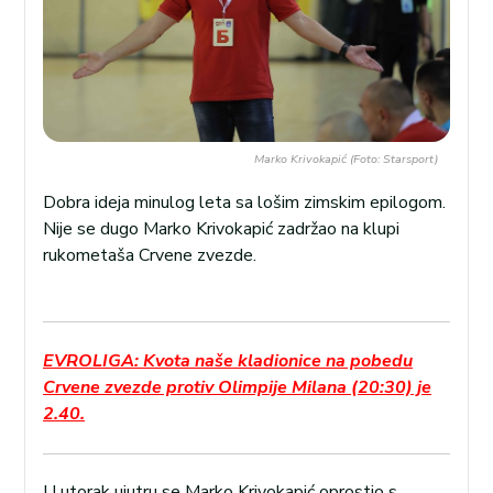
Marko Krivokapić (Foto: Starsport)
Dobra ideja minulog leta sa lošim zimskim epilogom.
Nije se dugo Marko Krivokapić zadržao na klupi
rukometaša Crvene zvezde.
EVROLIGA: Kvota naše kladionice na pobedu
Crvene zvezde protiv Olimpije Milana (20:30) je
2.40.
U utorak ujutru se Marko Krivokapić oprostio s