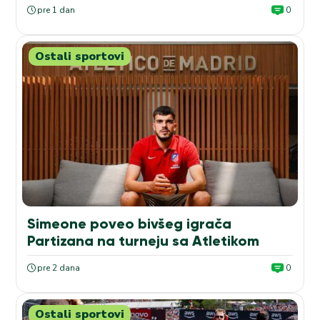
pre 1 dan
0
Ostali sportovi
Simeone poveo bivšeg igrača
Partizana na turneju sa Atletikom
pre 2 dana
0
Ostali sportovi