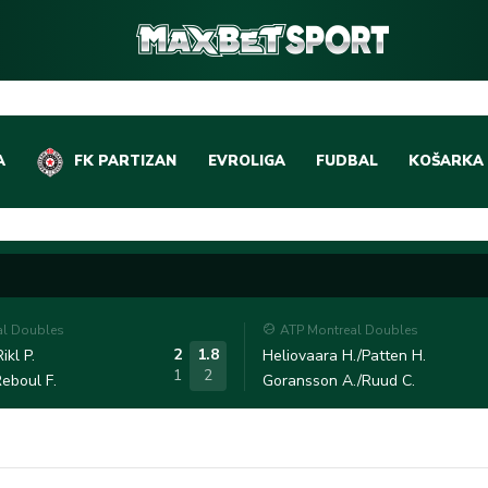
A
FK PARTIZAN
EVROLIGA
FUDBAL
KOŠARKA
DOMAĆI FUDBAL
EVROLIGA
LIGE PETICE
ABA LIGA
EVROPSKA TAKMIČEN
NBA LIGA
al Doubles
ATP Montreal Doubles
OSTALE LIGE
REPREZEN
2
1.8
ikl P.
Heliovaara H./Patten H.
1
2
eboul F.
Goransson A./Ruud C.
REPREZENTATIVNI FU
OSTALE L