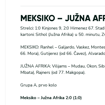
MEKSIKO – JUŽNA AFRI
Strelci: 1:0 Kinjones 9, 2:0 Himenez 67. Stad
kartoni: Sithol (Južna Afrika) u 50. minutu,
MEKSIKO: Ranhel – Galjardo, Vaskez, Montes, 
66. Mora), Gutijerez (od 66. Čavez), Alvarad
JUŽNA AFRIKA: Vilijams – Mudau, Okon, Sibi
Mbata), Rajners (od 77. Makgopa).
Grupa A, prvo kolo
Meksiko – Južna Afrika 2:0 (1:0)