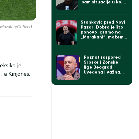
sam situacije u kojoj
se klub nalazi
Stanković pred Novi
 Mazalan/Guliver)
Pazar: Dobro je što
ponovo igramo na
„Marakani“, možemo
da imamo tri od tri
da pravimo razliku
na direktne
konkurente
Poznat raspored
Srpske i Zonske
eksiko je
lige Beograd:
Uvedena i važna
 a Kinjones,
novina za novu
sezonu