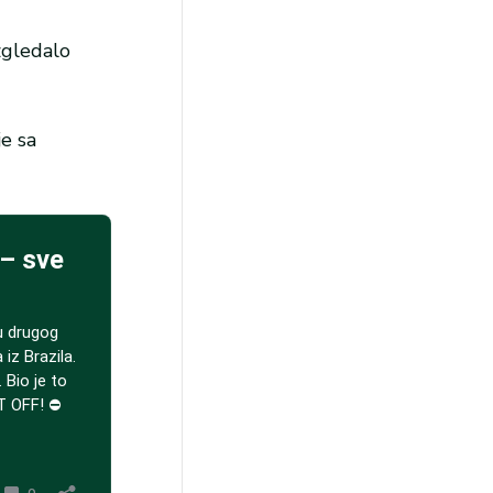
izgledalo
je sa