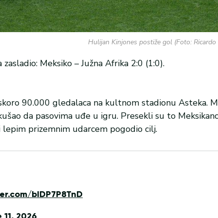
Hulijan Kinjones postiže gol (Foto: Ricardo
zasladio: Meksiko – Južna Afrika 2:0 (1:0).
ed skoro 90.000 gledalaca na kultnom stadionu Asteka. M
ušao da pasovima uđe u igru. Presekli su to Meksikanci,
e i lepim prizemnim udarcem pogodio cilj.
tter.com/bIDP7P8TnD
 11, 2026