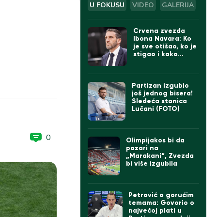
U FOKUSU
VIDEO
GALERIJA
Crvena zvezda
Ibona Navara: Ko
je sve otišao, ko je
stigao i kako
izgleda tim
Partizan izgubio
još jednog bisera!
Sledeća stanica
Lučani (FOTO)
0
Olimpijakos bi da
pazari na
„Marakani“, Zvezda
bi više izgubila
Petrović o gorućim
temama: Govorio o
najvećoj plati u