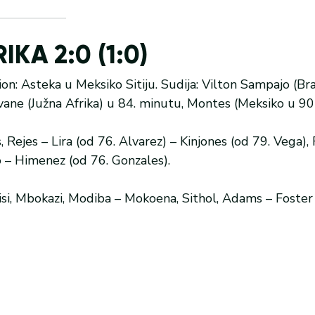
KA 2:0 (1:0)
ion: Asteka u Meksiko Sitiju. Sudija: Vilton Sampajo (Bra
 Zvane (Južna Afrika) u 84. minutu, Montes (Meksiko u 9
Rejes – Lira (od 76. Alvarez) – Kinjones (od 79. Vega), 
o – Himenez (od 76. Gonzales).
si, Mbokazi, Modiba – Mokoena, Sithol, Adams – Foster 