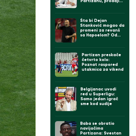
Partizanu, prodaji
igrača ako dođe
Čumić i levom beku
Šta bi Dejan
Stanković mogao da
promeni za revanš
sa Hapoelom? Od
formacije do igrača,
sve je u igri…
Partizan preskače
četvrto kolo:
Poznat raspored
utakmica za vikend
Belgijanac uvodi
red u Superligu:
Samo jedan igrač
sme kod sudije
Baba se obratio
navijačima
Partizana: Svestan