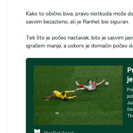
Kako to obično biva, pravo niotkuda može da s
sasvim bezazleno, ali je Ranhel bio siguran.
Tek što je počeo nastavak, bilo je sasvim jas
igračem manje, a uskoro je domaćin počeo da 