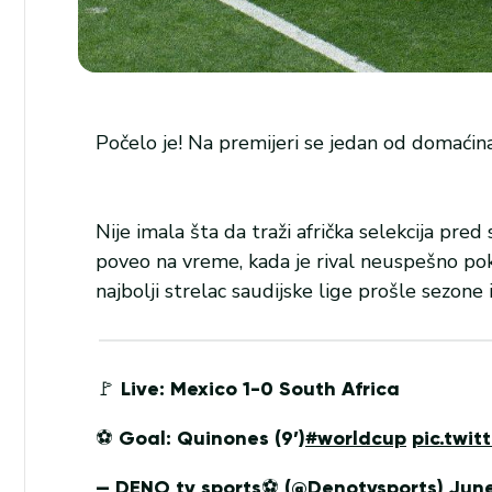
Počelo je! Na premijeri se jedan od domaćina 
Nije imala šta da traži afrička selekcija pr
poveo na vreme, kada je rival neuspešno pok
najbolji strelac saudijske lige prošle sezon
🚩 Live: Mexico 1-0 South Africa
⚽️ Goal: Quinones (9’)
#worldcup
pic.twi
— DENO tv sports⚽ (@Denotvsports)
June