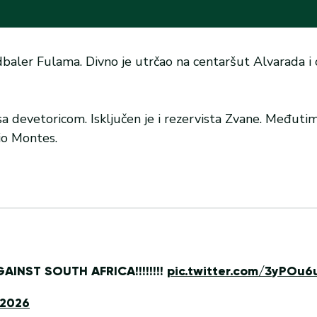
dbaler Fulama. Divno je utrčao na centaršut Alvarada i
 sa devetoricom. Isključen je i rezervista Zvane. Međuti
io Montes.
INST SOUTH AFRICA!!!!!!!!
pic.twitter.com/3yPOu6
 2026