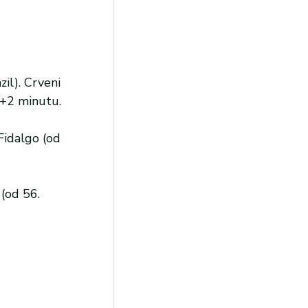
zil). Crveni
0+2 minutu.
Fidalgo (od
(od 56.