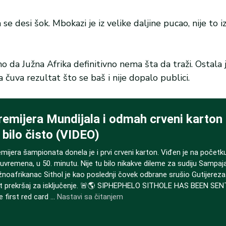
e desi šok. Mbokazi je iz velike daljine pucao, nije to 
no da Južna Afrika definitivno nema šta da traži. Ostala 
čuva rezultat što se baš i nije dopalo publici.