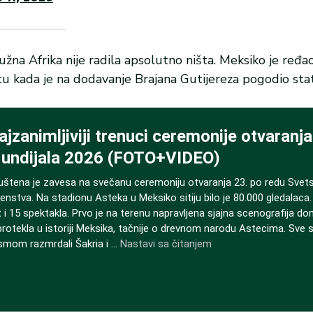
a Afrika nije radila apsolutno ništa. Meksiko je ređao 
tu kada je na dodavanje Brajana Gutijereza pogodio stat