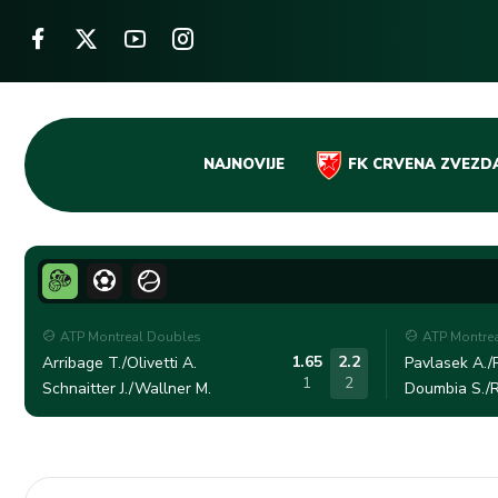
Skip
NAJNOVIJE
FK CRVENA ZVEZD
to
content
ATP Montreal Doubles
ATP Montre
1.65
2.2
Arribage T./Olivetti A.
Pavlasek A./R
1
2
Schnaitter J./Wallner M.
Doumbia S./R