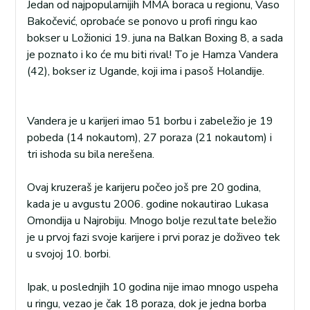
Jedan od najpopularnijih MMA boraca u regionu, Vaso
Bakočević, oprobaće se ponovo u profi ringu kao
bokser u Ložionici 19. juna na Balkan Boxing 8, a sada
je poznato i ko će mu biti rival! To je Hamza Vandera
(42), bokser iz Ugande, koji ima i pasoš Holandije.
Vandera je u karijeri imao 51 borbu i zabeležio je 19
pobeda (14 nokautom), 27 poraza (21 nokautom) i
tri ishoda su bila nerešena.
Ovaj kruzeraš je karijeru počeo još pre 20 godina,
kada je u avgustu 2006. godine nokautirao Lukasa
Omondija u Najrobiju. Mnogo bolje rezultate beležio
je u prvoj fazi svoje karijere i prvi poraz je doživeo tek
u svojoj 10. borbi.
Ipak, u poslednjih 10 godina nije imao mnogo uspeha
u ringu, vezao je čak 18 poraza, dok je jedna borba