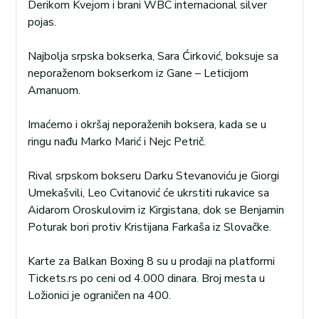
Derikom Kvejom i brani WBC internacional silver
pojas.
Najbolja srpska bokserka, Sara Ćirković, boksuje sa
neporaženom bokserkom iz Gane – Leticijom
Amanuom.
Imaćemo i okršaj neporaženih boksera, kada se u
ringu nađu Marko Marić i Nejc Petrič.
Rival srpskom bokseru Darku Stevanoviću je Giorgi
Umekašvili, Leo Cvitanović će ukrstiti rukavice sa
Aidarom Oroskulovim iz Kirgistana, dok se Benjamin
Poturak bori protiv Kristijana Farkaša iz Slovačke.
Karte za Balkan Boxing 8 su u prodaji na platformi
Tickets.rs po ceni od 4.000 dinara. Broj mesta u
Ložionici je ograničen na 400.