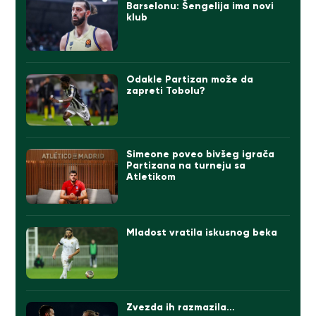
Barselonu: Šengelija ima novi
klub
Odakle Partizan može da
zapreti Tobolu?
Simeone poveo bivšeg igrača
Partizana na turneju sa
Atletikom
Mladost vratila iskusnog beka
Zvezda ih razmazila…