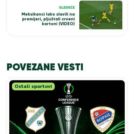
SLEDEĆE
Meksikanci lako slavili na
premijeri, pljuštali crveni
kartoni (VIDEO)
POVEZANE VESTI
Ostali sportovi