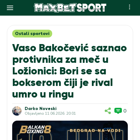
Skip
to
content
Ostali sportovi
Vaso Bakočević saznao
protivnika za meč u
Ložionici: Bori se sa
bokserom čiji je rival
umro u ringu
Darko Noveski
0
Objavljeno
11.06.2026. 20:01