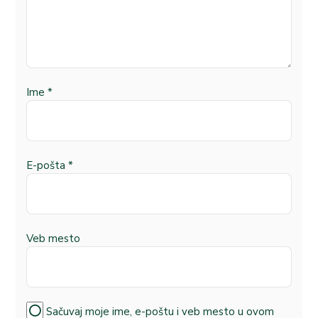
Ime
*
E-pošta
*
Veb mesto
Sačuvaj moje ime, e-poštu i veb mesto u ovom