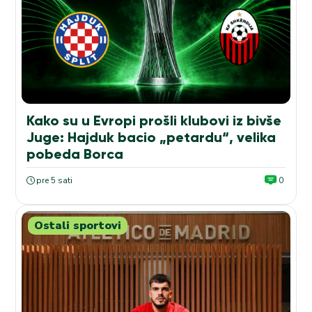
Kako su u Evropi prošli klubovi iz bivše
Juge: Hajduk bacio „petardu“, velika
pobeda Borca
pre 5 sati
0
Ostali sportovi