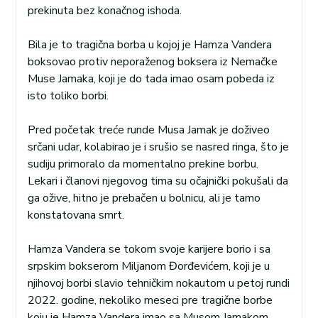
prekinuta bez konačnog ishoda.
Bila je to tragična borba u kojoj je Hamza Vandera
boksovao protiv neporaženog boksera iz Nemačke
Muse Jamaka, koji je do tada imao osam pobeda iz
isto toliko borbi.
Pred početak treće runde Musa Jamak je doživeo
srčani udar, kolabirao je i srušio se nasred ringa, što je
sudiju primoralo da momentalno prekine borbu.
Lekari i članovi njegovog tima su očajnički pokušali da
ga ožive, hitno je prebačen u bolnicu, ali je tamo
konstatovana smrt.
Hamza Vandera se tokom svoje karijere borio i sa
srpskim bokserom Miljanom Đorđevićem, koji je u
njihovoj borbi slavio tehničkim nokautom u petoj rundi
2022. godine, nekoliko meseci pre tragične borbe
koju je Hamza Vandera imao sa Musom Jamakom.