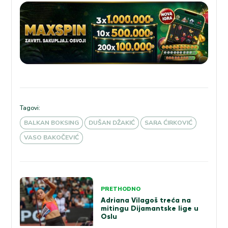
Tagovi:
BALKAN BOKSING
DUŠAN DŽAKIĆ
SARA ĆIRKOVIĆ
VASO BAKOČEVIĆ
Kretanje
PRETHODNO
članka
Adriana Vilagoš treća na
mitingu Dijamantske lige u
Oslu