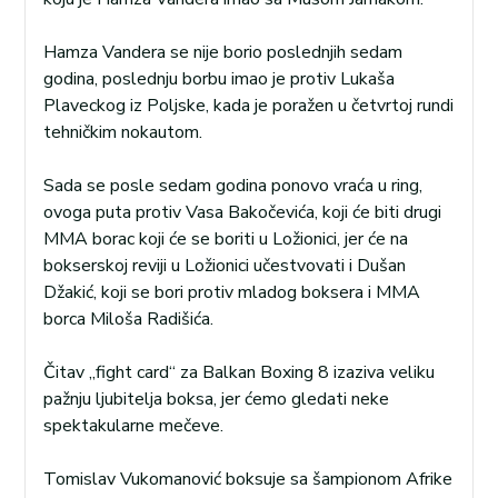
Hamza Vandera se nije borio poslednjih sedam
godina, poslednju borbu imao je protiv Lukaša
Plaveckog iz Poljske, kada je poražen u četvrtoj rundi
tehničkim nokautom.
Sada se posle sedam godina ponovo vraća u ring,
ovoga puta protiv Vasa Bakočevića, koji će biti drugi
MMA borac koji će se boriti u Ložionici, jer će na
bokserskoj reviji u Ložionici učestvovati i Dušan
Džakić, koji se bori protiv mladog boksera i MMA
borca Miloša Radišića.
Čitav „fight card“ za Balkan Boxing 8 izaziva veliku
pažnju ljubitelja boksa, jer ćemo gledati neke
spektakularne mečeve.
Tomislav Vukomanović boksuje sa šampionom Afrike