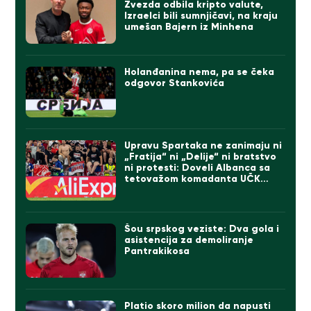
Zvezda odbila kripto valute,
Izraelci bili sumnjičavi, na kraju
umešan Bajern iz Minhena
Holanđanina nema, pa se čeka
odgovor Stankovića
Upravu Spartaka ne zanimaju ni
„Fratija“ ni „Delije“ ni bratstvo
ni protesti: Doveli Albanca sa
tetovažom komadanta UČK
(FOTO)
Šou srpskog veziste: Dva gola i
asistencija za demoliranje
Pantrakikosa
Platio skoro milion da napusti