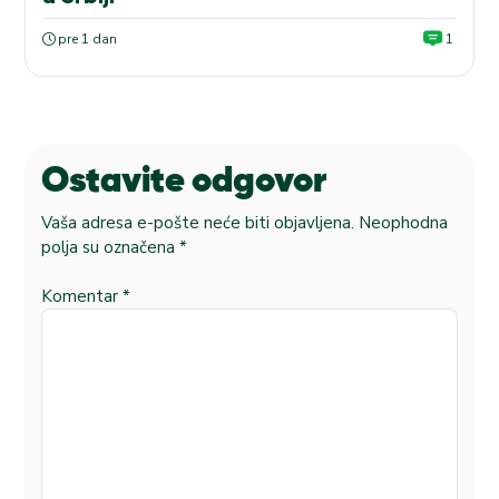
pre 1 dan
1
Ostavite odgovor
Vaša adresa e-pošte neće biti objavljena.
Neophodna
polja su označena
*
Komentar
*