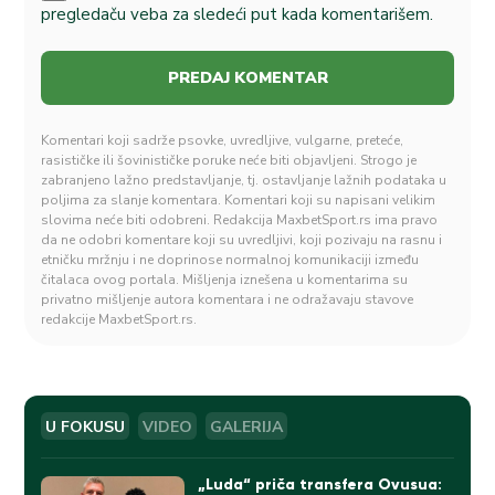
pregledaču veba za sledeći put kada komentarišem.
Komentari koji sadrže psovke, uvredljive, vulgarne, preteće,
rasističke ili šovinističke poruke neće biti objavljeni. Strogo je
zabranjeno lažno predstavljanje, tj. ostavljanje lažnih podataka u
poljima za slanje komentara. Komentari koji su napisani velikim
slovima neće biti odobreni. Redakcija MaxbetSport.rs ima pravo
da ne odobri komentare koji su uvredljivi, koji pozivaju na rasnu i
etničku mržnju i ne doprinose normalnoj komunikaciji između
čitalaca ovog portala. Mišljenja iznešena u komentarima su
privatno mišljenje autora komentara i ne odražavaju stavove
redakcije MaxbetSport.rs.
U FOKUSU
VIDEO
GALERIJA
„Luda“ priča transfera Ovusua: