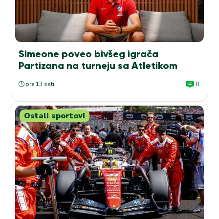
Simeone poveo bivšeg igrača
Partizana na turneju sa Atletikom
pre 13 sati
0
Ostali sportovi