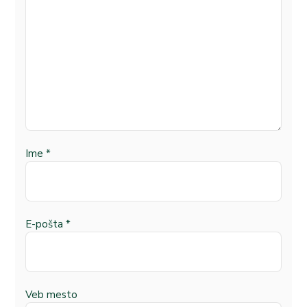
Ime
*
E-pošta
*
Veb mesto