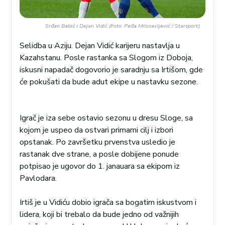
Srđan Babić i Dejan Vidić (Foto: Peđa Milosavljević / Starsport)
Selidba u Aziju. Dejan Vidić karijeru nastavlja u
Kazahstanu. Posle rastanka sa Slogom iz Doboja,
iskusni napadač dogovorio je saradnju sa Irtišom, gde
će pokušati da bude adut ekipe u nastavku sezone.
Igrač je iza sebe ostavio sezonu u dresu Sloge, sa
kojom je uspeo da ostvari primarni cilj i izbori
opstanak. Po završetku prvenstva usledio je
rastanak dve strane, a posle dobijene ponude
potpisao je ugovor do 1. janauara sa ekipom iz
Pavlodara.
Irtiš je u Vidiću dobio igrača sa bogatim iskustvom i
lidera, koji bi trebalo da bude jedno od važnijih