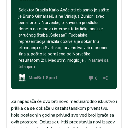
Za napadača će ovo biti novo međunarodno iskustvo i
prilika da se dokaže u kazahstanskom prvenstvu,
koje poslednjih godina privlači sve veći broj igrača sa
ovih prostora. Dolazak u Irtiš predstavlja novi izazov