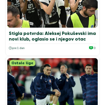
Stigla potvrda: Aleksej Pokuševski ima
novi klub, oglasio se i njegov otac
pre 1 dan
0
Ostale lige