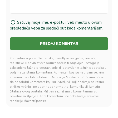
Sačuvaj moje ime, e-poštu i veb mesto u ovom
pregledaču veba za sledeći put kada komentarišem.
Komentari koji sadrže psovke, uvredljive, vulgarne, preteće,
rasističke ili šovinističke poruke neće biti objavljeni. Strogo je
zabranjeno lažno predstavljanje, tj. ostavljanje lažnih podataka u
poljima za slanje komentara. Komentari koji su napisani velikim
slovima neće biti odobreni. Redakcija MaxbetSport.rs ima pravo
da ne odobri komentare koji su uvredljivi, koji pozivaju na rasnu i
etničku mržnju i ne doprinose normalnoj komunikaciji između
čitalaca ovog portala. Mišljenja iznešena u komentarima su
privatno mišljenje autora komentara i ne odražavaju stavove
redakcije MaxbetSport.rs.