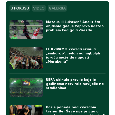
U FOKUSU
VIDEO
GALERIJA
Mateus ili Lukasen? Analitičar
objasnio gde je zapravo nastao
problem kod gola Zvezde
OTKRIVAMO Zvezda skinula
„embargo“, jedan od najboljih
igrača može da napusti
„Marakanu“
UEFA ukinula pravilo koje je
godinama nerviralo navijače na
stadionima
Posle pobede nad Zvezdom
trener Ber Ševe nije pričao o