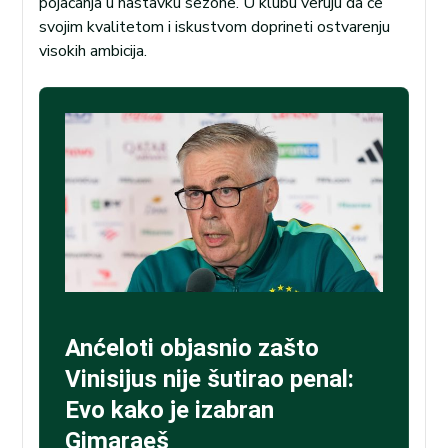
pojačanja u nastavku sezone. U klubu veruju da će
svojim kvalitetom i iskustvom doprineti ostvarenju
visokih ambicija.