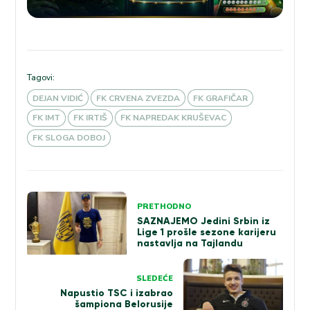
Tagovi:
DEJAN VIDIĆ
FK CRVENA ZVEZDA
FK GRAFIČAR
FK IMT
FK IRTIŠ
FK NAPREDAK KRUŠEVAC
FK SLOGA DOBOJ
Kretanje
PRETHODNO
članka
SAZNAJEMO Jedini Srbin iz
Lige 1 prošle sezone karijeru
nastavlja na Tajlandu
SLEDEĆE
Napustio TSC i izabrao
šampiona Belorusije