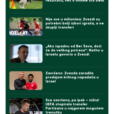
rezultatu, već o onome što sledi
Nije sve u milionima: Zvezdi su
potrebni bolji izbori igrača, a ne
skuplji transferi
„Ako ispadnu od Ber Ševe, doći
će do velikog potresa“: Natho u
Izraelu govorio o Zvezdi
Završeno: Zvezda zaradila
prodajom krilnog napadača u
Izrael
Sve završeno, pa ipak – ništa!
UEFA stopirala transfer
Partizana u najgorem mogućem
trenutku