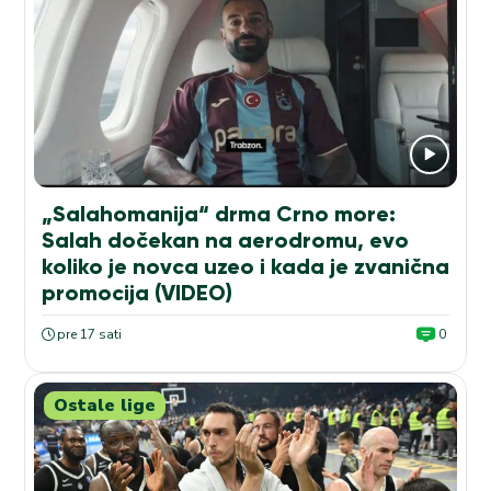
„Salahomanija“ drma Crno more:
Salah dočekan na aerodromu, evo
koliko je novca uzeo i kada je zvanična
promocija (VIDEO)
pre 17 sati
0
Ostale lige