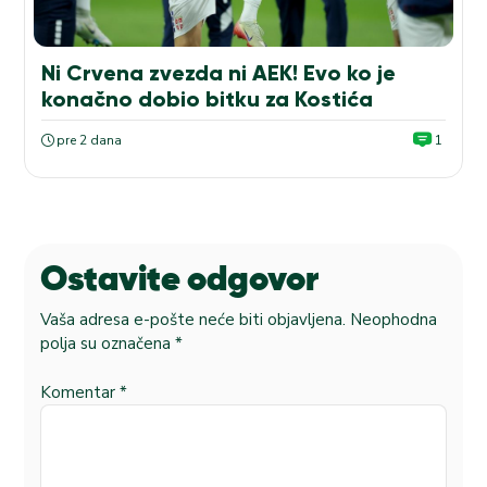
Ni Crvena zvezda ni AEK! Evo ko je
konačno dobio bitku za Kostića
pre 2 dana
1
Ostavite odgovor
Vaša adresa e-pošte neće biti objavljena.
Neophodna
polja su označena
*
Komentar
*