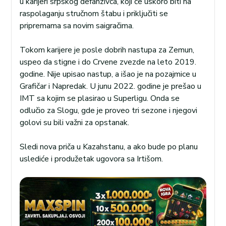
u karijeri srpskog defanzivca, koji će uskoro biti na
raspolaganju stručnom štabu i priključiti se
pripremama sa novim saigračima.
Tokom karijere je posle dobrih nastupa za Zemun,
uspeo da stigne i do Crvene zvezde na leto 2019.
godine. Nije upisao nastup, a išao je na pozajmice u
Grafičar i Napredak. U junu 2022. godine je prešao u
IMT sa kojim se plasirao u Superligu. Onda se
odlučio za Slogu, gde je proveo tri sezone i njegovi
golovi su bili važni za opstanak.
Sledi nova priča u Kazahstanu, a ako bude po planu
uslediće i produžetak ugovora sa Irtišom.