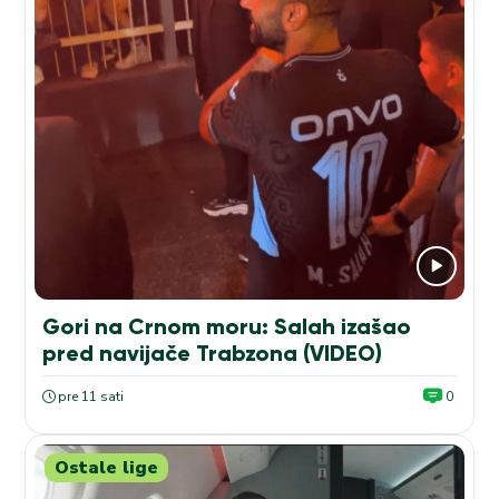
Gori na Crnom moru: Salah izašao
pred navijače Trabzona (VIDEO)
pre 11 sati
0
Ostale lige