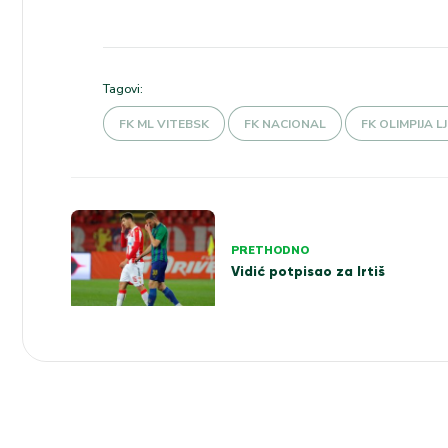
Tagovi:
FK ML VITEBSK
FK NACIONAL
FK OLIMPIJA 
Kretanje
PRETHODNO
članka
Vidić potpisao za Irtiš