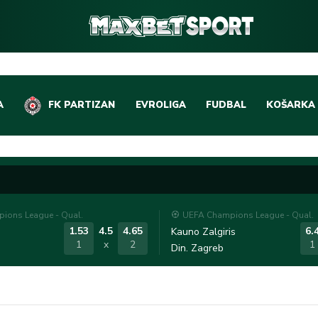
A
FK PARTIZAN
EVROLIGA
FUDBAL
KOŠARKA
DOMAĆI FUDBAL
EVROLIGA
LIGE PETICE
ABA LIGA
EVROPSKA TAKMIČEN
NBA LIGA
ions League - Qual.
UEFA Champions League - Qual.
OSTALE LIGE
REPREZEN
1.53
4.5
4.65
6.
Kauno Zalgiris
1
x
2
1
Din. Zagreb
REPREZENTATIVNI FU
OSTALE L