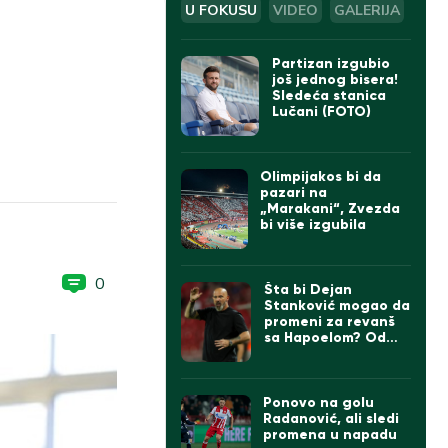
U FOKUSU
VIDEO
GALERIJA
Partizan izgubio
još jednog bisera!
Sledeća stanica
Lučani (FOTO)
Olimpijakos bi da
pazari na
„Marakani“, Zvezda
bi više izgubila
0
Šta bi Dejan
Stanković mogao da
promeni za revanš
sa Hapoelom? Od
formacije do igrača,
sve je u igri…
Ponovo na golu
Radanović, ali sledi
promena u napadu