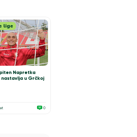
e lige
apiten Napretka
u nastavlja u Grčkoj
at
0