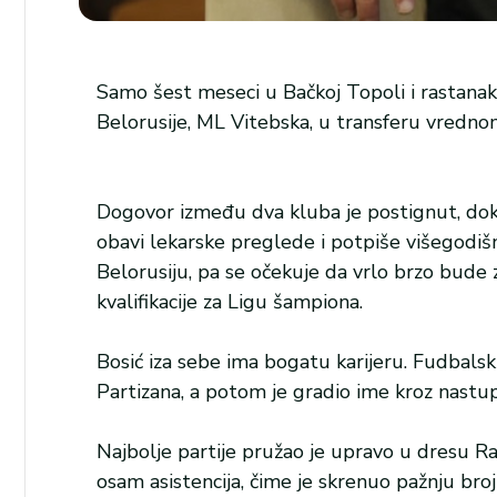
Samo šest meseci u Bačkoj Topoli i rastanak
Belorusije, ML Vitebska, u transferu vredn
Dogovor između dva kluba je postignut, doku
obavi lekarske preglede i potpiše višegodiš
Belorusiju, pa se očekuje da vrlo brzo bude z
kvalifikacije za Ligu šampiona.
Bosić iza sebe ima bogatu karijeru. Fudbals
Partizana, a potom je gradio ime kroz nastupe
Najbolje partije pružao je upravo u dresu Ra
osam asistencija, čime je skrenuo pažnju broj