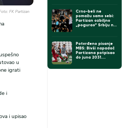
Foto: FK Partizan
Crno-beli ne
pomažu samo sebi:
Partizan ozbiljno
na
„pogurao“ Srbiju na
UEFA listi
Potvrđeno pisanje
MBS: Bivši napadač
Partizana potpisao
 uspešno
do juna 2031.
putovao u
godine
one igrati
de i
ova i upisao