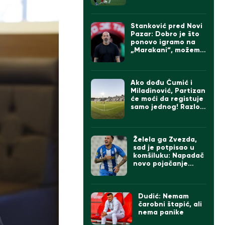
Stanković pred Novi
Pazar: Dobro je što
ponovo igramo na
„Marakani“, možemo
da imamo tri od tri
da pravimo razliku
na direktne
konkurente
Ako dođu Čumić i
Miladinović, Partizan
će moći da registuje
samo jednog! Razlog
je…
Želela ga Zvezda,
sad je potpisao u
komšiluku: Napadač
novo pojačanje
Rapida
Dudić: Nemam
čarobni štapić, ali
nema panike