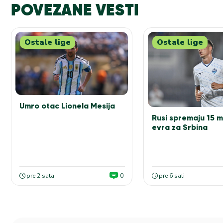
POVEZANE VESTI
Ostale lige
Ostale lige
Umro otac Lionela Mesija
Rusi spremaju 15 m
evra za Srbina
pre 2 sata
0
pre 6 sati