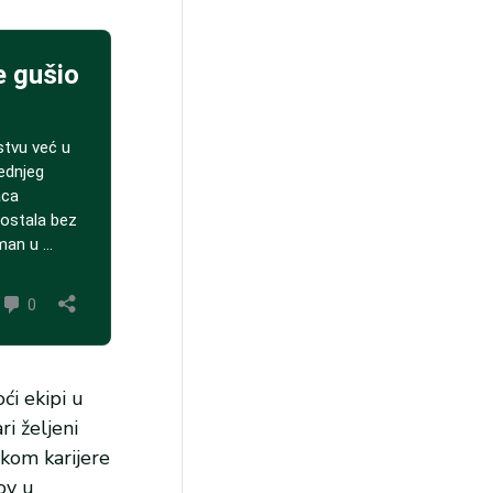
ći ekipi u
ri željeni
okom karijere
ov u