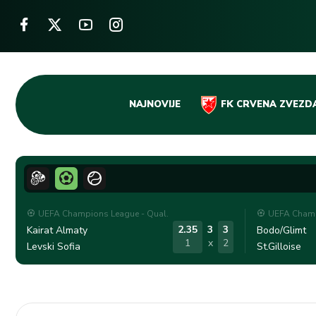
Skip
NAJNOVIJE
FK CRVENA ZVEZD
to
content
UEFA Champions League - Qual.
UEFA Champ
2.35
3
3
Kairat Almaty
Bodo/Glimt
1
x
2
Levski Sofia
St.Gilloise