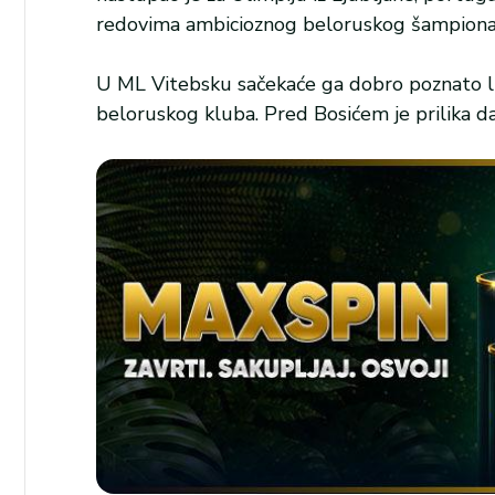
redovima ambicioznog beloruskog šampiona
U ML Vitebsku sačekaće ga dobro poznato lic
beloruskog kluba. Pred Bosićem je prilika da 