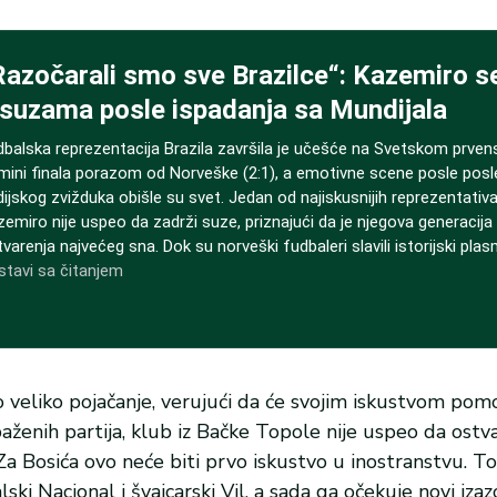
eliko pojačanje, verujući da će svojim iskustvom pomo
paženih partija, klub iz Bačke Topole nije uspeo da ostva
 Za Bosića ovo neće biti prvo iskustvo u inostranstvu. T
ski Nacional i švajcarski Vil, a sada ga očekuje novi izaz