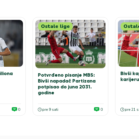
Ostale lige
Ostal
iliona
Bivši k
Potvrđeno pisanje MBS:
karijer
Bivši napadač Partizana
potpisao do juna 2031.
godine
0
pre 9 sati
0
pre 21 s