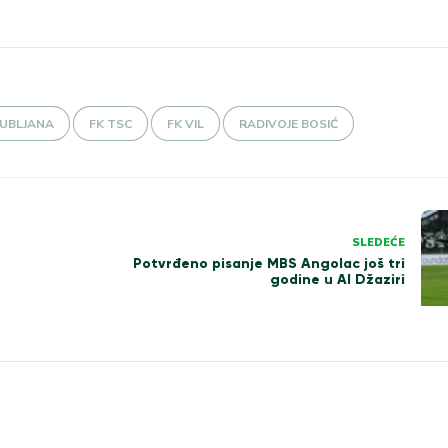
LJUBLJANA
FK TSC
FK VIL
RADIVOJE BOSIĆ
SLEDEĆE
Potvrđeno pisanje MBS Angolac još tri
godine u Al Džaziri