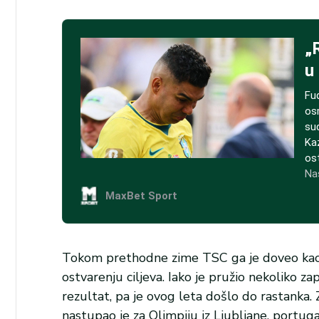
Tokom prethodne zime TSC ga je doveo kao v
ostvarenju ciljeva. Iako je pružio nekoliko za
rezultat, pa je ovog leta došlo do rastanka.
nastupao je za Olimpiju iz Ljubljane, portugal