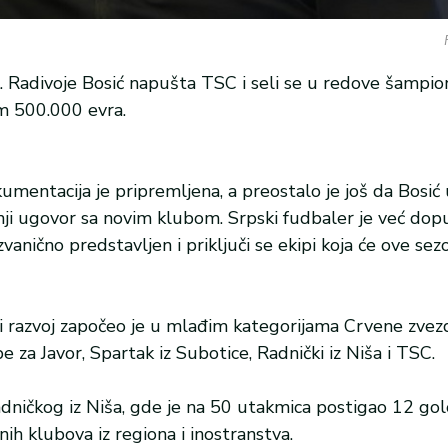
. Radivoje Bosić napušta TSC i seli se u redove šampio
om 500.000 evra.
mentacija je pripremljena, a preostalo je još da Bosić
nji ugovor sa novim klubom. Srpski fudbaler je već do
vanično predstavljen i priključi se ekipi koja će ove sez
ki razvoj započeo je u mlađim kategorijama Crvene zvez
 za Javor, Spartak iz Subotice, Radnički iz Niša i TSC.
dničkog iz Niša, gde je na 50 utakmica postigao 12 gol
nih klubova iz regiona i inostranstva.