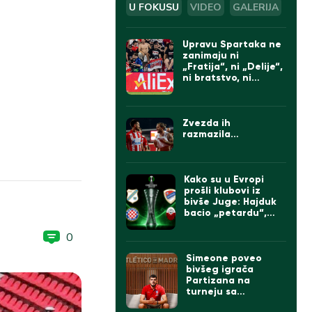
U FOKUSU
VIDEO
GALERIJA
Upravu Spartaka ne
zanimaju ni
„Fratija“, ni „Delije“,
ni bratstvo, ni
protesti: Doveli
Albanca sa
tetovažom
komadanta UČK
Zvezda ih
(FOTO)
razmazila…
Kako su u Evropi
prošli klubovi iz
bivše Juge: Hajduk
bacio „petardu“,
velika pobeda Borca
0
Simeone poveo
bivšeg igrača
Partizana na
turneju sa
Atletikom