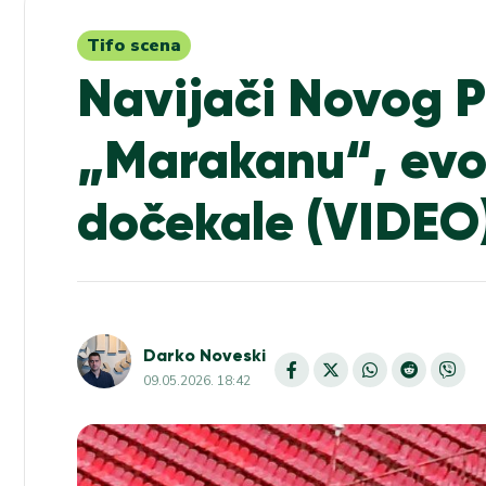
Tifo scena
Navijači Novog P
„Marakanu“, evo 
dočekale (VIDEO
Darko Noveski
09.05.2026. 18:42