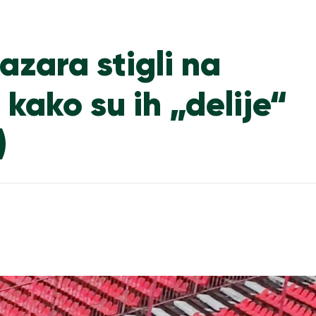
azara stigli na
kako su ih „delije“
)