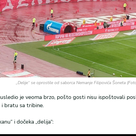
„Delije“ se oprostile od saborca Nemanje Filipovića Šoneta (Fo
sledio je veoma brzo, pošto gosti nisu ispoštovali pos
 bratu sa tribine.
nu“ i dočeka „delija“: