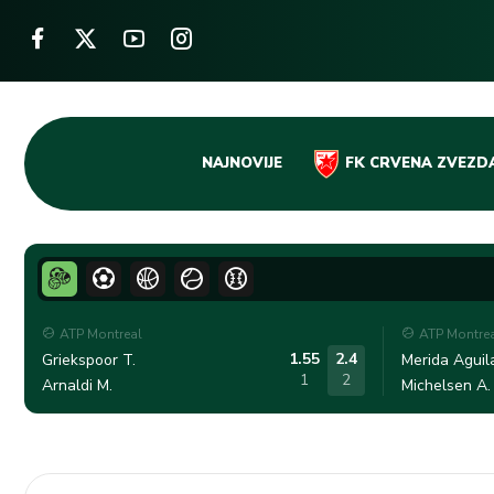
Skip
NAJNOVIJE
FK CRVENA ZVEZD
to
content
ATP Montreal
ATP Montre
1.55
2.4
Griekspoor T.
Merida Aguila
1
2
Arnaldi M.
Michelsen A.