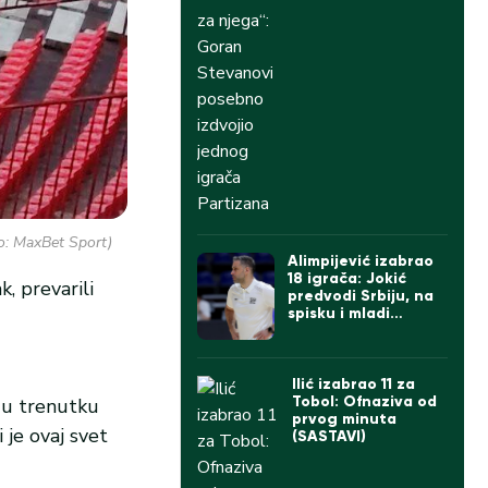
to: MaxBet Sport)
Alimpijević izabrao
18 igrača: Jokić
, prevarili
predvodi Srbiju, na
spisku i mladi
Kusturica
Ilić izabrao 11 za
Tobol: Ofnaziva od
 u trenutku
prvog minuta
je ovaj svet
(SASTAVI)