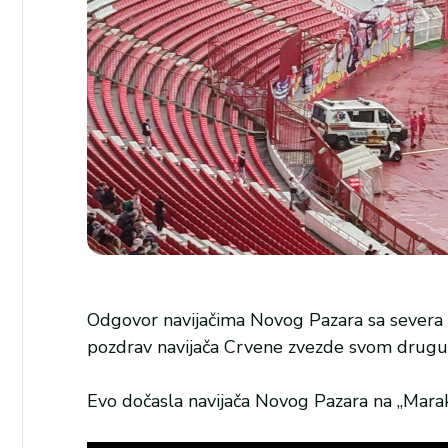
Odgovor navijačima Novog Pazara sa severa u
pozdrav navijača Crvene zvezde svom drugu i
Evo dočasla navijača Novog Pazara na „Maraka