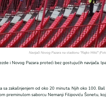
Navijači Novog Pazara na stadionu "Rajko Mitić" (Fo
de i Novog Pazara proteći bez gostujućih navijača. Ipak
la sa zakašnjenjem od oko 20 minuta. Njih oko 100. Baš
vom preminulom saborcu Nemanji Filipoviću Šonetu, koji 