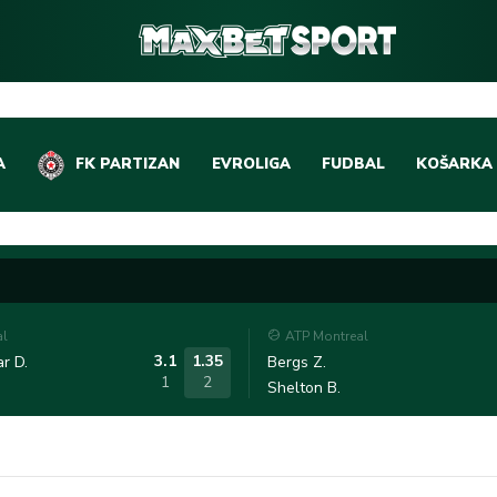
A
FK PARTIZAN
EVROLIGA
FUDBAL
KOŠARKA
DOMAĆI FUDBAL
EVROLIGA
LIGE PETICE
ABA LIGA
EVROPSKA TAKMIČEN
NBA LIGA
al
ATP Montreal
OSTALE LIGE
REPREZEN
3.1
1.35
r D.
Bergs Z.
1
2
Shelton B.
REPREZENTATIVNI FU
OSTALE L