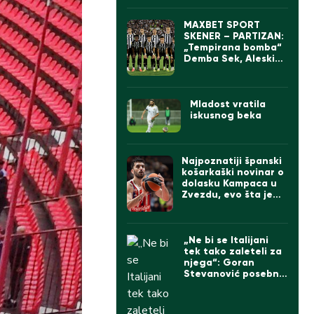
MAXBET SPORT
SKENER – PARTIZAN:
„Tempirana bomba“
Demba Sek, Aleskić
sve bolji, ali „parni
valjak“ ima ogroman
problem
Mladost vratila
iskusnog beka
Najpoznatiji španski
košarkaški novinar o
dolasku Kampaca u
Zvezdu, evo šta je
rekao
„Ne bi se Italijani
tek tako zaleteli za
njega“: Goran
Stevanović posebno
izdvojio jednog
igrača Partizana