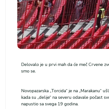
Delovalo je u prvi mah da će meč Crvene zvez
smo se.
Novopazarska „Torcida“ je na „Marakanu“ uš
kada su „delije“ na severu odavale počast s
napustio sa svega 19 godina.