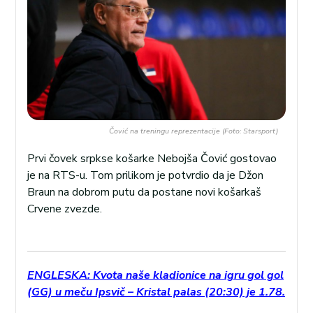
Čović na treningu reprezentacije (Foto: Starsport)
Prvi čovek srpkse košarke Nebojša Čović gostovao
je na RTS-u. Tom prilikom je potvrdio da je Džon
Braun na dobrom putu da postane novi košarkaš
Crvene zvezde.
ENGLESKA: Kvota naše kladionice na igru gol gol
(GG) u meču Ipsvič – Kristal palas (20:30) je 1.78.