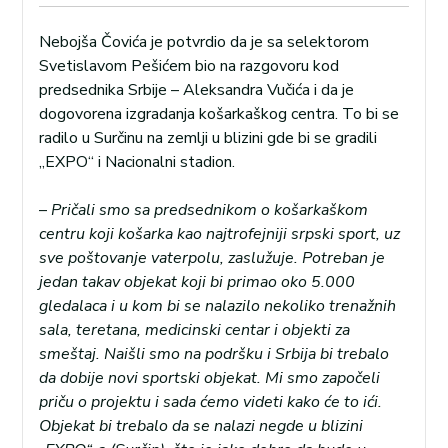
Nebojša Čovića je potvrdio da je sa selektorom
Svetislavom Pešićem bio na razgovoru kod
predsednika Srbije – Aleksandra Vučića i da je
dogovorena izgradanja košarkaškog centra. To bi se
radilo u Surčinu na zemlji u blizini gde bi se gradili
„EXPO“ i Nacionalni stadion.
–
Pričali smo sa predsednikom o košarkaškom
centru koji košarka kao najtrofejniji srpski sport, uz
sve poštovanje vaterpolu, zaslužuje. Potreban je
jedan takav objekat koji bi primao oko 5.000
gledalaca i u kom bi se nalazilo nekoliko trenažnih
sala, teretana, medicinski centar i objekti za
smeštaj. Naišli smo na podršku i Srbija bi trebalo
da dobije novi sportski objekat. Mi smo započeli
priču o projektu i sada ćemo videti kako će to ići.
Objekat bi trebalo da se nalazi negde u blizini