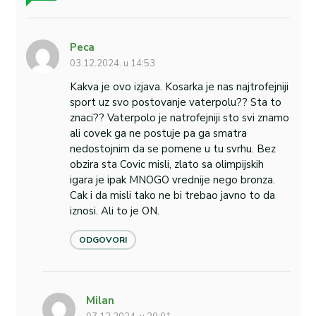
Peca
03.12.2024. u 14:53
Kakva je ovo izjava. Kosarka je nas najtrofejniji
sport uz svo postovanje vaterpolu?? Sta to
znaci?? Vaterpolo je natrofejniji sto svi znamo
ali covek ga ne postuje pa ga smatra
nedostojnim da se pomene u tu svrhu. Bez
obzira sta Covic misli, zlato sa olimpijskih
igara je ipak MNOGO vrednije nego bronza.
Cak i da misli tako ne bi trebao javno to da
iznosi. Ali to je ON.
ODGOVORI
Milan