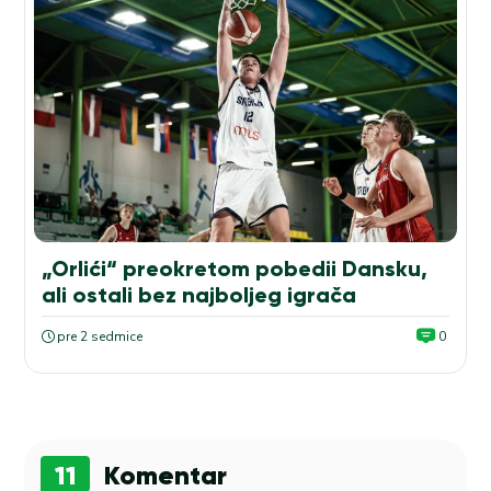
„Orlići“ preokretom pobedii Dansku,
ali ostali bez najboljeg igrača
pre 2 sedmice
0
11
Komentar