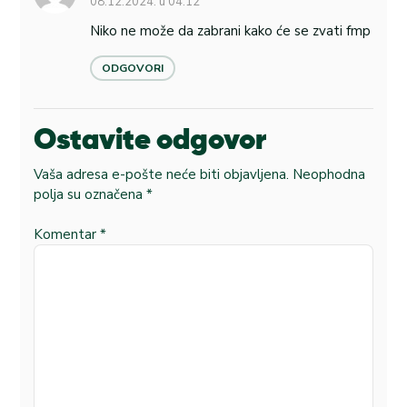
08.12.2024. u 04:12
Niko ne može da zabrani kako će se zvati fmp
ODGOVORI
Ostavite odgovor
Vaša adresa e-pošte neće biti objavljena.
Neophodna
polja su označena
*
Komentar
*