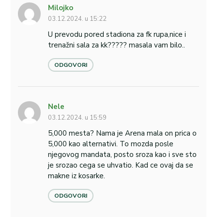
Milojko
03.12.2024. u 15:22
U prevodu pored stadiona za fk rupa,nice i
trenažni sala za kk????? masala vam bilo..
ODGOVORI
Nele
03.12.2024. u 15:59
5,000 mesta? Nama je Arena mala on prica o
5,000 kao alternativi. To mozda posle
njegovog mandata, posto sroza kao i sve sto
je srozao cega se uhvatio. Kad ce ovaj da se
makne iz kosarke.
ODGOVORI