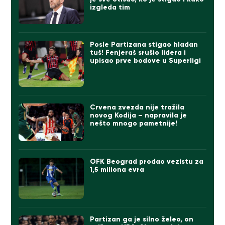
izgleda tim
Posle Partizana stigao hladan
tuš! Fenjeraš srušio lidera i
upisao prve bodove u Superligi
Crvena zvezda nije tražila
novog Kodija – napravila je
nešto mnogo pametnije!
OFK Beograd prodao vezistu za
1,5 miliona evra
Partizan ga je silno želeo, on