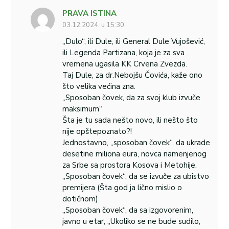
PRAVA ISTINA
03.12.2024. u 15:30
„Dulo“, ili Dule, ili General Dule Vujošević,
ili Legenda Partizana, koja je za sva
vremena ugasila KK Crvena Zvezda.
Taj Dule, za dr.Nebojšu Čovića, kaže ono
što velika većina zna.
„Sposoban čovek, da za svoj klub izvuče
maksimum“
Šta je tu sada nešto novo, ili nešto što
nije opštepoznato?!
Jednostavno, „sposoban čovek“, da ukrade
desetine miliona eura, novca namenjenog
za Srbe sa prostora Kosova i Metohije.
„Sposoban čovek“, da se izvuče za ubistvo
premijera (Šta god ja lično mislio o
dotičnom)
„Sposoban čovek“, da sa izgovorenim,
javno u etar, „Ukoliko se ne bude sudilo,