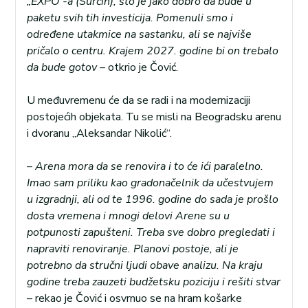
„EXPO“-a (Surčin), što je jako dobro da bude u
paketu svih tih investicija. Pomenuli smo i
određene utakmice na sastanku, ali se najviše
pričalo o centru. Krajem 2027. godine bi on trebalo
da bude gotov
– otkrio je Čović.
U međuvremenu će da se radi i na modernizaciji
postojećih objekata. Tu se misli na Beogradsku arenu
i dvoranu „Aleksandar Nikolić“.
–
Arena mora da se renovira i to će ići paralelno.
Imao sam priliku kao gradonačelnik da učestvujem
u izgradnji, ali od te 1996. godine do sada je prošlo
dosta vremena i mnogi delovi Arene su u
potpunosti zapušteni. Treba sve dobro pregledati i
napraviti renoviranje. Planovi postoje, ali je
potrebno da stručni ljudi obave analizu. Na kraju
godine treba zauzeti budžetsku poziciju i rešiti stvar
– rekao je Čović i osvrnuo se na hram košarke