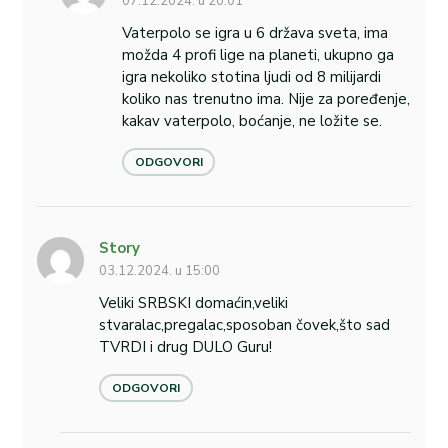
07.12.2024. u 20:01
Vaterpolo se igra u 6 država sveta, ima
možda 4 profi lige na planeti, ukupno ga
igra nekoliko stotina ljudi od 8 milijardi
koliko nas trenutno ima. Nije za poređenje,
kakav vaterpolo, boćanje, ne ložite se.
ODGOVORI
Story
03.12.2024. u 15:00
Veliki SRBSKI domaćin,veliki
stvaralac,pregalac,sposoban čovek,što sad
TVRDI i drug DULO Guru!
ODGOVORI