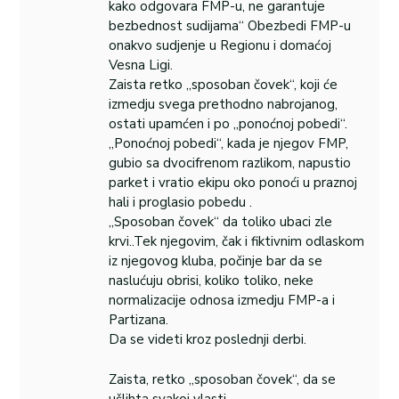
kako odgovara FMP-u, ne garantuje
bezbednost sudijama“ Obezbedi FMP-u
onakvo sudjenje u Regionu i domaćoj
Vesna Ligi.
Zaista retko „sposoban čovek“, koji će
izmedju svega prethodno nabrojanog,
ostati upamćen i po „ponoćnoj pobedi“.
„Ponoćnoj pobedi“, kada je njegov FMP,
gubio sa dvocifrenom razlikom, napustio
parket i vratio ekipu oko ponoći u praznoj
hali i proglasio pobedu .
„Sposoban čovek“ da toliko ubaci zle
krvi..Tek njegovim, čak i fiktivnim odlaskom
iz njegovog kluba, počinje bar da se
naslućuju obrisi, koliko toliko, neke
normalizacije odnosa izmedju FMP-a i
Partizana.
Da se videti kroz poslednji derbi.
Zaista, retko „sposoban čovek“, da se
ušlihta svakoj vlasti.