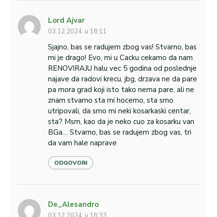
Lord Ajvar
03.12.2024. u 18:11
Sjajno, bas se radujem zbog vas! Stvarno, bas
mi je drago! Evo, mi u Cacku cekamo da nam
RENOVIRAJU halu vec 5 godina od poslednje
najave da radovi krecu, jbg, drzava ne da pare
pa mora grad koji isto tako nema pare, ali ne
znam stvarno sta mi hocemo, sta smo
utripovali, da smo mi neki kosarkaski centar,
sta? Msm, kao da je neko cuo za kosarku van
BGa… Stvarno, bas se radujem zbog vas, tri
da vam hale naprave
ODGOVORI
De_Alesandro
03.12.2024. u 18:33