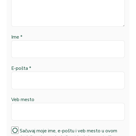
Ime
*
E-pošta
*
Veb mesto
Sačuvaj moje ime, e-poštu i veb mesto u ovom