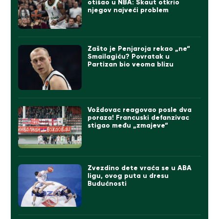
otišao u NBA: Skaut otkrio
njegov najveći problem
Zašto je Penjaroja rekao „ne“
Smailagiću? Povratak u
Partizan bio veoma blizu
Voždovac reagovao posle dva
poraza! Francuski defanzivac
stigao među „zmajeve“
Zvezdino dete vraća se u ABA
ligu, ovog puta u dresu
Budućnosti