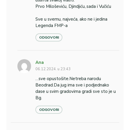
Prvo Miloševiću, Djindjiću,.sada i Vučiću
Sve u svemu, najveća, ako ne i jedina
Legenda FMP-a
ODGOVORI
Ana
06.12.2024. u 23:43
…sve opustošite.Netreba narodu
Beodrad.Da jug ima sve i podjednako
dase u svim gradovima gradi sve sto je u
Bg.
ODGOVORI