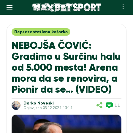
Skip
to
content
Reprezentativna košarka
NEBOJŠA ČOVIĆ:
Gradimo u Surčinu halu
od 5.000 mesta! Arena
mora da se renovira, a
Pionir da se… (VIDEO)
Darko Noveski
11
Objavljeno
03.12.2024. 13:14