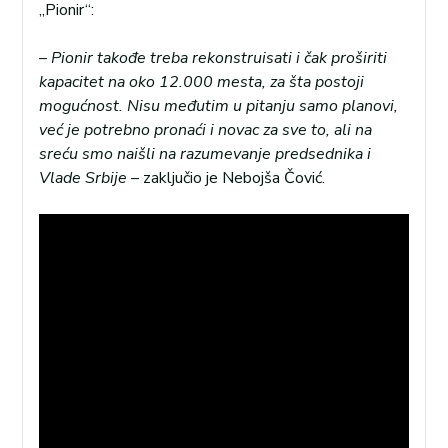
„Pionir“:
–
Pionir takođe treba rekonstruisati i čak proširiti
kapacitet na oko 12.000 mesta, za šta postoji
mogućnost. Nisu međutim u pitanju samo planovi,
već je potrebno pronaći i novac za sve to, ali na
sreću smo naišli na razumevanje predsednika i
Vlade Srbije
– zaključio je Nebojša Čović.