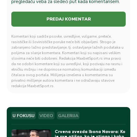
pregledaču veba za sledeći put kada komentarišem.
Komentari koji sadrže psovke, uvredljive, vulgarne, preteće,
rasističke ili šovinističke poruke neće biti objavljeni. Strogo je
zabranjeno lažno predstavljanje, tj. ostavljanje lažnih podataka u
poljima za slanje komentara. Komentari koji su napisani velikim
slovima neće biti odobreni. Redakcija MaxbetSport.rs ima pravo
da ne odobri komentare koji su uvredljivi, koji pozivaju na rasnu i
etničku mržnju i ne doprinose normalnoj komunikaciji između
čitalaca ovog portala. Mišljenja iznešena u komentarima su
privatno mišljenje autora komentara i ne odražavaju stavove
redakcije MaxbetSport.rs.
U FOKUSU
VIDEO
GALERIJA
Crvena zvezda Ibona Navara: Ko
je sve otišao, ko je stigao i kako