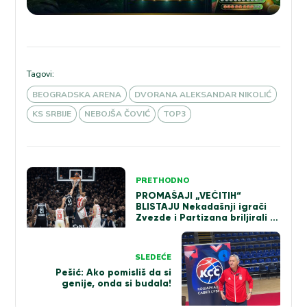
Tagovi:
BEOGRADSKA ARENA
DVORANA ALEKSANDAR NIKOLIĆ
KS SRBIJE
NEBOJŠA ČOVIĆ
TOP3
Kretanje
PRETHODNO
članka
PROMAŠAJI „VEČITIH“
BLISTAJU Nekadašnji igrači
Zvezde i Partizana briljirali u
pobedi reprezentacije
SLEDEĆE
Pešić: Ako pomisliš da si
genije, onda si budala!