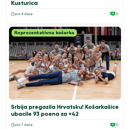
Kusturica
pre 4 dana
0
Reprezentativna košarka
Srbija pregazila Hrvatsku! Košarkašice
ubacile 93 poena za +42
pre 7 dana
0