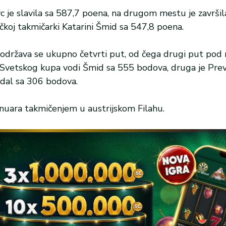
 je slavila sa 587,7 poena, na drugom mestu je završil
ačkoj takmičarki Katarini Šmid sa 547,8 poena.
 održava se ukupno četvrti put, od čega drugi put pod
Svetskog kupa vodi Šmid sa 555 bodova, druga je Prev
dal sa 306 bodova.
januara takmičenjem u austrijskom Filahu.