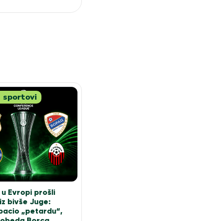
 sportovi
u Evropi prošli
iz bivše Juge:
bacio „petardu“,
pobeda Borca