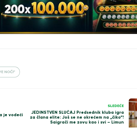
E NOĆI"
SLEDEĆE
JEDINSTVEN SLUČAJ Predsednik kluba igra
a je vodeći
za člana elite: Još se ne okrećem na „čiko“!
Saigrači me zovu kao i svi – Limun