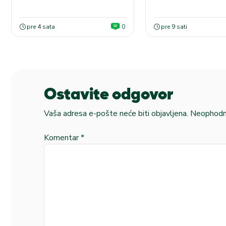
pre 4 sata
0
pre 9 sati
Ostavite odgovor
Vaša adresa e-pošte neće biti objavljena.
Neophodna
Komentar
*