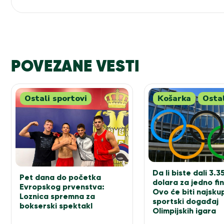
POVEZANE VESTI
Ostali sportovi
Košarka
Ostal
Da li biste dali 3.3
Pet dana do početka
dolara za jedno fi
Evropskog prvenstva:
Ovo će biti najskup
Loznica spremna za
sportski događaj
bokserski spektakl
Olimpijskih igara