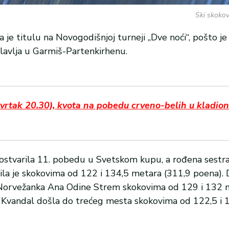
Ski skokov
 je titulu na Novogodišnjoj turneji „Dve noći“, pošto je
lavlja u Garmiš-Partenkirhenu.
rtak 20.30), kvota na pobedu crveno-belih u kladio
ostvarila 11. pobedu u Svetskom kupu, a rođena sestr
vila je skokovima od 122 i 134,5 metara (311,9 poena).
 Norvežanka Ana Odine Strem skokovima od 129 i 132 
ja Kvandal došla do trećeg mesta skokovima od 122,5 i