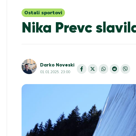
Ostali sportovi
Nika Prevc slavil
Darko Noveski
01.01.2025. 23:00