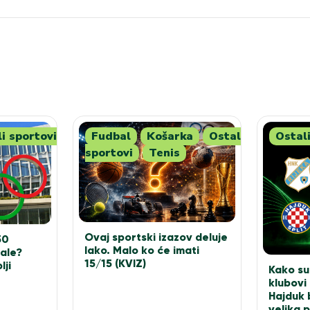
i sportovi
Fudbal
Košarka
Ostali
Ostali
sportovi
Tenis
Ovaj sportski izazov deluje
50
lako. Malo ko će imati
nale?
15/15 (KVIZ)
lji
Kako su 
klubovi 
Hajduk 
velika 