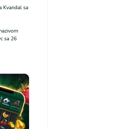
a Kvandal sa
 nazivom
c sa 26