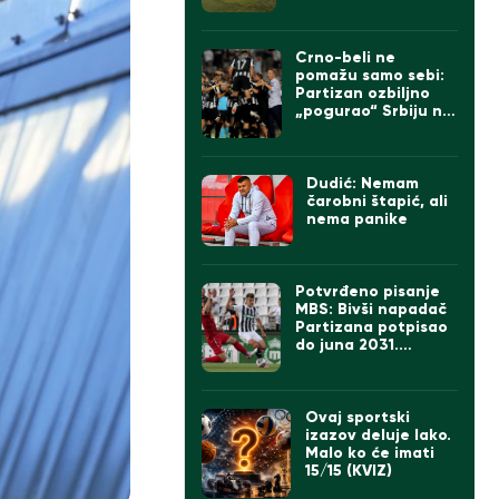
je…
Crno-beli ne
pomažu samo sebi:
Partizan ozbiljno
„pogurao“ Srbiju na
UEFA listi
Dudić: Nemam
čarobni štapić, ali
nema panike
Potvrđeno pisanje
MBS: Bivši napadač
Partizana potpisao
do juna 2031.
godine
Ovaj sportski
izazov deluje lako.
Malo ko će imati
15/15 (KVIZ)