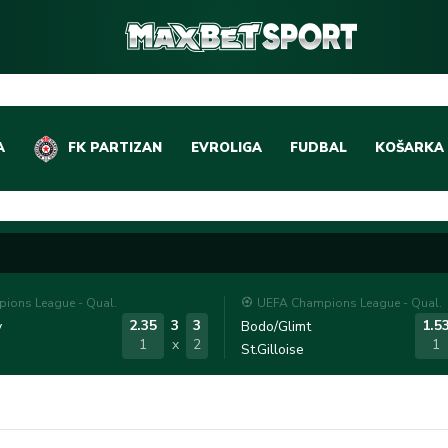
A
FK PARTIZAN
EVROLIGA
FUDBAL
KOŠARKA
DOMAĆI FUDBAL
EVROLIGA
LIGE PETICE
ABA LIGA
EVROPSKA TAKMIČEN
NBA LIGA
ions League - Qual.
UEFA Champions League - Qual.
OSTALE LIGE
REPREZEN
2.35
3
3
1.5
y
Bodo/Glimt
1
x
2
1
St.Gilloise
REPREZENTATIVNI FU
OSTALE L