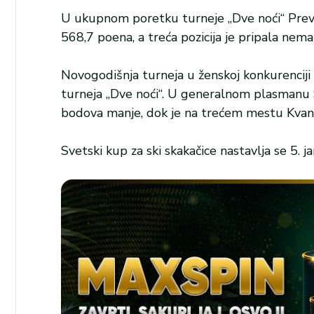
U ukupnom poretku turneje „Dve noći“ Prevc
568,7 poena, a treća pozicija je pripala nem
Novogodišnja turneja u ženskoj konkurenciji
turneja „Dve noći“. U generalnom plasmanu 
bodova manje, dok je na trećem mestu Kvan
Svetski kup za ski skakačice nastavlja se 5. 