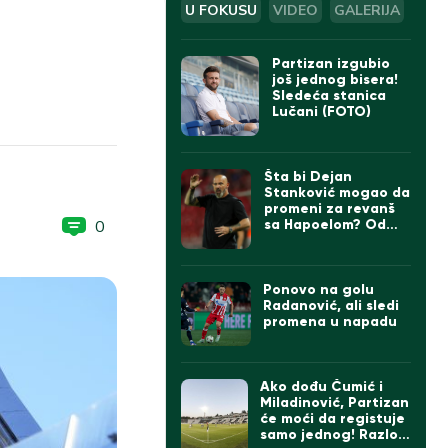
U FOKUSU
VIDEO
GALERIJA
Partizan izgubio
još jednog bisera!
Sledeća stanica
Lučani (FOTO)
Šta bi Dejan
Stanković mogao da
promeni za revanš
0
sa Hapoelom? Od
formacije do igrača,
sve je u igri…
Ponovo na golu
Radanović, ali sledi
promena u napadu
Ako dođu Čumić i
Miladinović, Partizan
će moći da registuje
samo jednog! Razlog