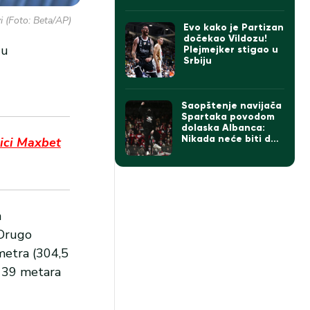
i (Foto: Beta/AP)
Evo kako je Partizan
dočekao Vildozu!
 u
Plejmejker stigao u
Srbiju
Saopštenje navijača
Spartaka povodom
dolaska Albanca:
Nikada neće biti deo
nici Maxbet
naše crveno-bele
porodice! (FOTO)
a
 Drugo
metra (304,5
 139 metara