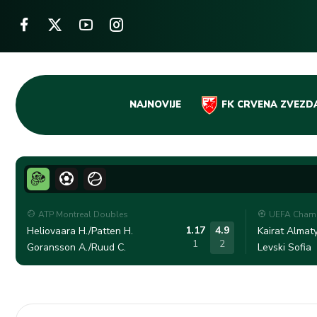
Skip
NAJNOVIJE
FK CRVENA ZVEZD
to
content
ATP Montreal Doubles
UEFA Champ
1.17
4.9
Heliovaara H./Patten H.
Kairat Almat
1
2
Goransson A./Ruud C.
Levski Sofia