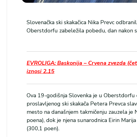
Slovenačka ski skakačica Nika Prevc odbranila
Oberstdorfu zabeležila pobedu, dan nakon s
EVROLIGA: Baskonija – Crvena zvezda (četv
iznosi 2.15
Ova 19-godišnja Slovenka je u Oberstdorfu 
proslavljenog ski skakača Petera Prevca sla
mesto na današnjem takmičenju zauzela je
poena), dok je njena sunarodnica Eirin Mari
(300,1 poen).