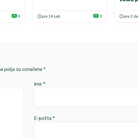
0
pre 14 sati
0
pre 2 d
 polja su označena
*
Ime
*
E-pošta
*