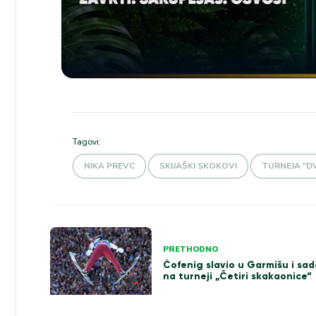
Tagovi:
NIKA PREVC
SKIJAŠKI SKOKOVI
TURNEJA "DV
Kretanje
PRETHODNO
članka
Čofenig slavio u Garmišu i sad
na turneji „Četiri skakaonice“