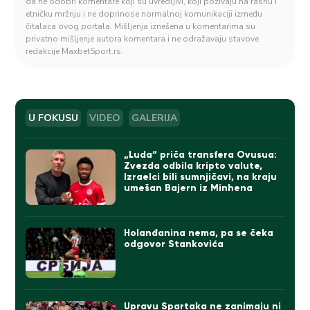
da ne odobri komentare koji su uvredljivi, koji pozivaju na rasnu i
etničku mržnju i ne doprinose normalnoj komunikaciji između
čitalaca ovog portala. Mišljenja iznešena u komentarima su
privatno mišljenje autora komentara i ne odražavaju stavove
redakcije MaxbetSport.rs.
U FOKUSU
VIDEO
GALERIJA
„Luda“ priča transfera Ovusua:
Zvezda odbila kripto valute,
Izraelci bili sumnjičavi, na kraju
umešan Bajern iz Minhena
Holanđanina nema, pa se čeka
odgovor Stankovića
Upravu Spartaka ne zanimaju ni