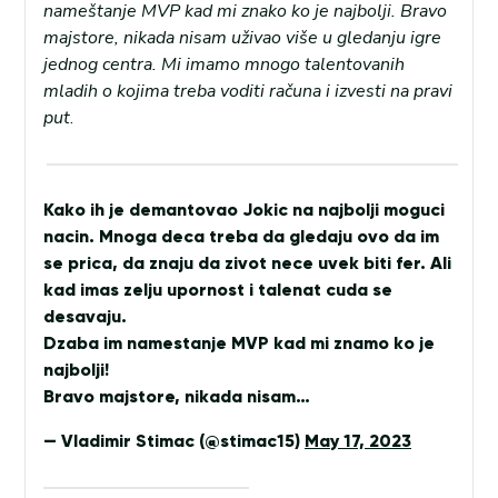
nameštanje MVP kad mi znako ko je najbolji. Bravo
majstore, nikada nisam uživao više u gledanju igre
jednog centra. Mi imamo mnogo talentovanih
mladih o kojima treba voditi računa i izvesti na pravi
put
.
Kako ih je demantovao Jokic na najbolji moguci
nacin. Mnoga deca treba da gledaju ovo da im
se prica, da znaju da zivot nece uvek biti fer. Ali
kad imas zelju upornost i talenat cuda se
desavaju.
Dzaba im namestanje MVP kad mi znamo ko je
najbolji!
Bravo majstore, nikada nisam…
— Vladimir Stimac (@stimac15)
May 17, 2023