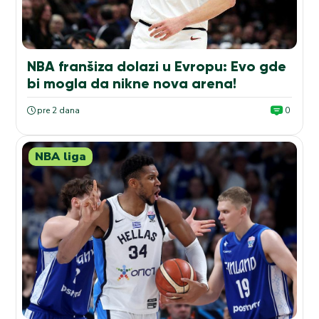
NBA franšiza dolazi u Evropu: Evo gde
bi mogla da nikne nova arena!
pre 2 dana
0
NBA liga