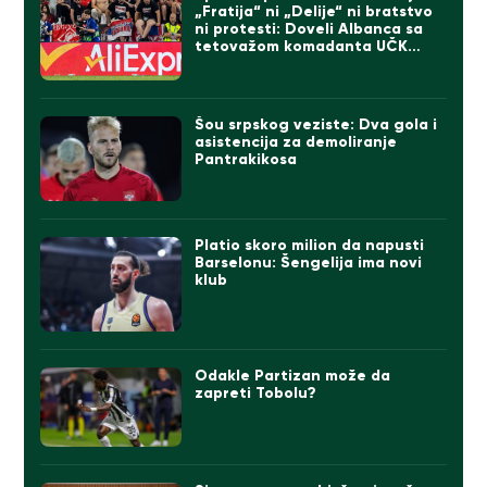
„Fratija“ ni „Delije“ ni bratstvo
ni protesti: Doveli Albanca sa
tetovažom komadanta UČK
(FOTO)
Šou srpskog veziste: Dva gola i
asistencija za demoliranje
Pantrakikosa
Platio skoro milion da napusti
Barselonu: Šengelija ima novi
klub
Odakle Partizan može da
zapreti Tobolu?