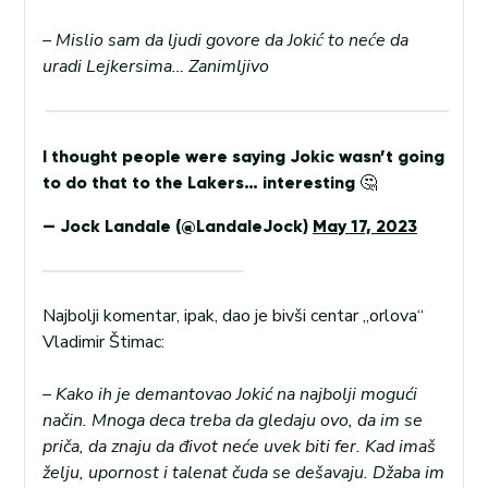
– Mislio sam da ljudi govore da Jokić to neće da
uradi Lejkersima… Zanimljivo
I thought people were saying Jokic wasn’t going
to do that to the Lakers… interesting 🤔
— Jock Landale (@LandaleJock)
May 17, 2023
Najbolji komentar, ipak, dao je bivši centar „orlova“
Vladimir Štimac:
–
Kako ih je demantovao Jokić na najbolji mogući
način. Mnoga deca treba da gledaju ovo, da im se
priča, da znaju da đivot neće uvek biti fer. Kad imaš
želju, upornost i talenat čuda se dešavaju. Džaba im