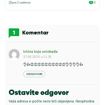
pre 2 sedmice
0
1
Komentar
Istina koja oslobađa
17.05.2023. u 11:35
👌👍👏👏👏👏👏👏👏👏👏👏👌👌👌👌👍
ODGOVORI
Ostavite odgovor
Vaša adresa e-pošte neće biti objavljena.
Neophodna