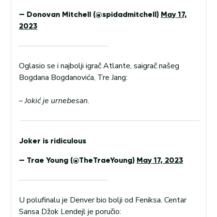
— Donovan Mitchell (@spidadmitchell)
May 17,
2023
Oglasio se i najbolji igrač Atlante, saigrač našeg
Bogdana Bogdanovića, Tre Jang:
– Jokić je urnebesan.
Joker is ridiculous
— Trae Young (@TheTraeYoung)
May 17, 2023
U polufinalu je Denver bio bolji od Feniksa. Centar
Sansa Džok Lendejl je poručio: