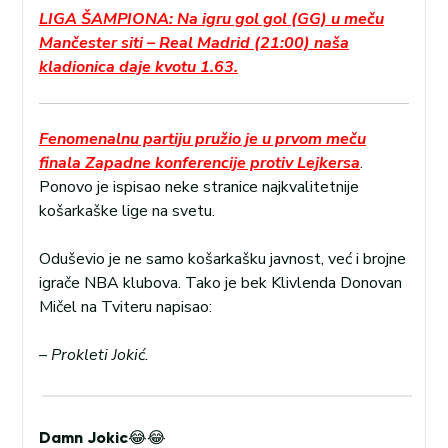
LIGA ŠAMPIONA: Na igru gol gol (GG) u meču
Mančester siti – Real Madrid (21:00) naša
kladionica daje kvotu 1.63.
Fenomenalnu partiju pružio je u prvom meču
finala Zapadne konferencije protiv Lejkersa
.
Ponovo je ispisao neke stranice najkvalitetnije
košarkaške lige na svetu.
Oduševio je ne samo košarkašku javnost, već i brojne
igrače NBA klubova. Tako je bek Klivlenda Donovan
Mičel na Tviteru napisao:
– Prokleti Jokić.
Damn Jokic😂😂