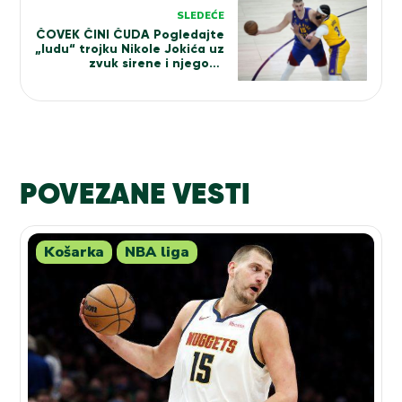
SLEDEĆE
ČOVEK ČINI ČUDA Pogledajte
„ludu“ trojku Nikole Jokića uz
zvuk sirene i njegovu
reakciju (VIDEO)
POVEZANE VESTI
Košarka
NBA liga