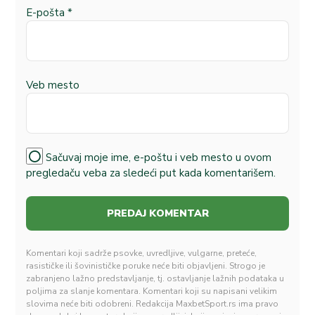
E-pošta
*
Veb mesto
Sačuvaj moje ime, e-poštu i veb mesto u ovom
pregledaču veba za sledeći put kada komentarišem.
Komentari koji sadrže psovke, uvredljive, vulgarne, preteće,
rasističke ili šovinističke poruke neće biti objavljeni. Strogo je
zabranjeno lažno predstavljanje, tj. ostavljanje lažnih podataka u
poljima za slanje komentara. Komentari koji su napisani velikim
slovima neće biti odobreni. Redakcija MaxbetSport.rs ima pravo