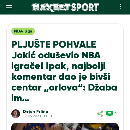
Skip
to
content
NBA liga
PLJUŠTE POHVALE
Jokić oduševio NBA
igrače! Ipak, najbolji
komentar dao je bivši
centar „orlova“: Džaba
im…
Dejan Prlina
1
17.05.2023. 08:38