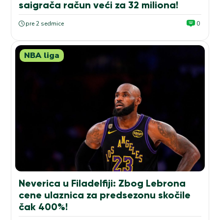
saigrača račun veći za 32 miliona!
pre 2 sedmice
0
NBA liga
Neverica u Filadelfiji: Zbog Lebrona
cene ulaznica za predsezonu skočile
čak 400%!