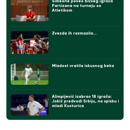
Simeone poveo bivšeg igrača
Partizana na turneju sa
Atletikom
Zvezda ih razmazila…
Mladost vratila iskusnog beka
Alimpijević izabrao 18 igrača:
Jokić predvodi Srbiju, na spisku i
mladi Kusturica