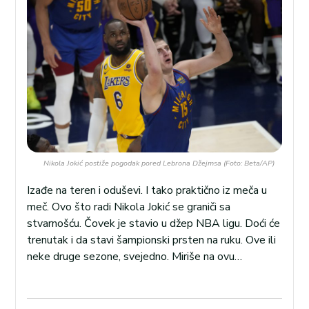
Nikola Jokić postiže pogodak pored Lebrona Džejmsa (Foto: Beta/AP)
Izađe na teren i oduševi. I tako praktično iz meča u
meč. Ovo što radi Nikola Jokić se graniči sa
stvarnošću. Čovek je stavio u džep NBA ligu. Doći će
trenutak i da stavi šampionski prsten na ruku. Ove ili
neke druge sezone, svejedno. Miriše na ovu…