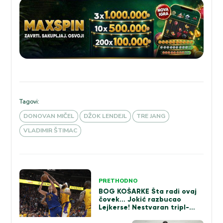
Tagovi:
DONOVAN MIČEL
DŽOK LENDEJL
TRE JANG
VLADIMIR ŠTIMAC
Kretanje
PRETHODNO
članka
BOG KOŠARKE Šta radi ovaj
čovek… Jokić razbucao
Lejkerse! Nestvaran tripl-
dabl! (VIDEO)