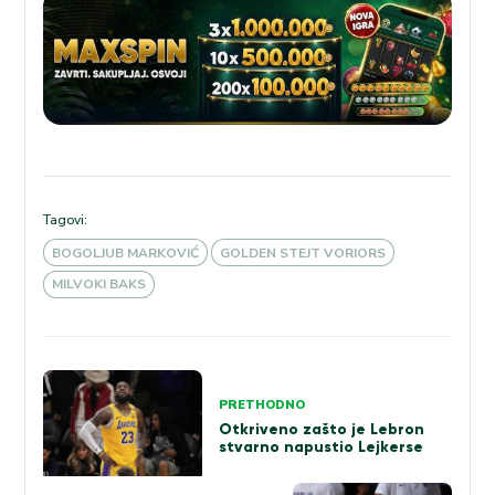
Tagovi:
BOGOLJUB MARKOVIĆ
GOLDEN STEJT VORIORS
MILVOKI BAKS
Kretanje
PRETHODNO
članka
Otkriveno zašto je Lebron
stvarno napustio Lejkerse