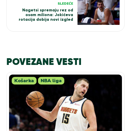
SLEDEĆE
Nagetsi spremaju rez od
osam miliona: Jokićeva
rotacija dobija novi izgled
POVEZANE VESTI
Košarka
NBA liga