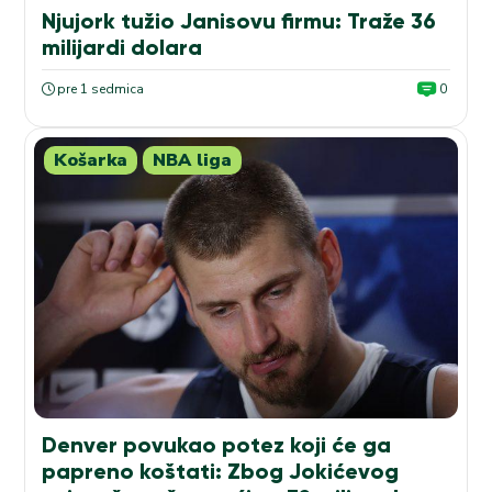
Njujork tužio Janisovu firmu: Traže 36
milijardi dolara
pre 1 sedmica
0
Košarka
NBA liga
Denver povukao potez koji će ga
papreno koštati: Zbog Jokićevog