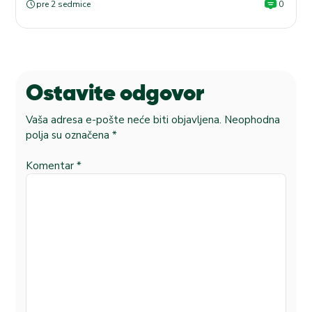
pre 2 sedmice
0
Ostavite odgovor
Vaša adresa e-pošte neće biti objavljena.
Neophodna
polja su označena
*
Komentar
*