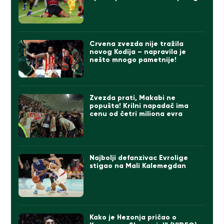
Crvena zvezda nije tražila
novog Kodija – napravila je
nešto mnogo pametnije!
Zvezda prati, Makabi ne
popušta! Krilni napadač ima
cenu od četri miliona evra
Najbolji defanzivac Evrolige
stigao na Mali Kalemegdan
Kako je Hezonja pričao o