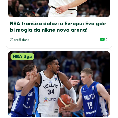
NBA franšiza dolazi u Evropu: Evo gde
bi mogla da nikne nova arena!
pre 5 dana
0
NBA liga