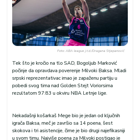
Foto: ABA league j.t.d./Dragana Stjepanović
Tek što je kročio na tlo SAD, Bogoljub Marković
počinje da opravdava poverenje Milvoki Baksa. Mladi
srpski reprezentativac imao je zapaženu partiju u
pobedi svog tima nad Golden Stejt Voriorsima
rezultatom 97:83 u okviru NBA Letnje lige.
Nekadašnji košarkaš Mege bio je jedan od ključnih
igrača Baksa, meč je završio sa 14 poena, šest
skokova i tri asistencije, čime je bio drugi najefikasniji
u svom timu. Najviše poena za Milvoki postigao je