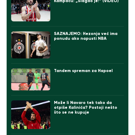
Kampacu: „Slagao je!“ (VIDEO)
SAZNAJEMO: Hezonja već ima
ponudu ako napusti NBA
Tandem spreman za Hapoel
Može li Navaro tek tako da
otpiše Kalinića? Postoji nešto
što se ne kupuje