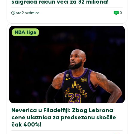
saigrača račun veći za 32 miliona!
pre 2 sedmice
0
NBA liga
Neverica u Filadelfiji: Zbog Lebrona
cene ulaznica za predsezonu skočile
čak 400%!