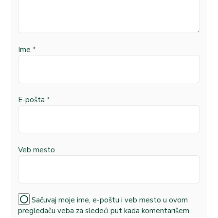
Ime
*
E-pošta
*
Veb mesto
Sačuvaj moje ime, e-poštu i veb mesto u ovom
pregledaču veba za sledeći put kada komentarišem.