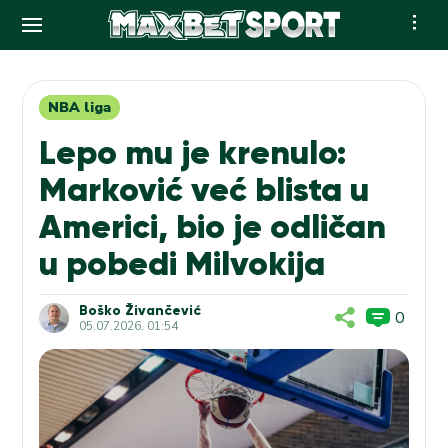
Skip
to
content
NBA liga
Lepo mu je krenulo:
Marković već blista u
Americi, bio je odličan
u pobedi Milvokija
Boško Živančević
0
05.07.2026. 01:54