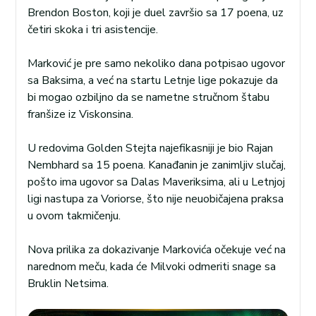
Brendon Boston, koji je duel završio sa 17 poena, uz
četiri skoka i tri asistencije.
Marković je pre samo nekoliko dana potpisao ugovor
sa Baksima, a već na startu Letnje lige pokazuje da
bi mogao ozbiljno da se nametne stručnom štabu
franšize iz Viskonsina.
U redovima Golden Stejta najefikasniji je bio Rajan
Nembhard sa 15 poena. Kanađanin je zanimljiv slučaj,
pošto ima ugovor sa Dalas Maveriksima, ali u Letnjoj
ligi nastupa za Voriorse, što nije neuobičajena praksa
u ovom takmičenju.
Nova prilika za dokazivanje Markovića očekuje već na
narednom meču, kada će Milvoki odmeriti snage sa
Bruklin Netsima.