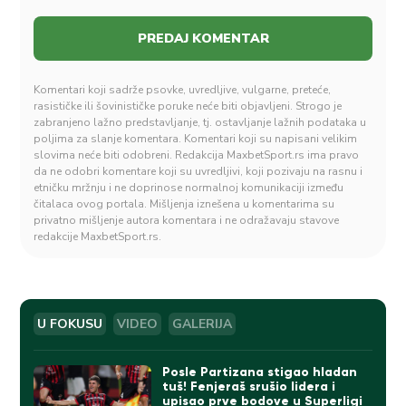
Komentari koji sadrže psovke, uvredljive, vulgarne, preteće,
rasističke ili šovinističke poruke neće biti objavljeni. Strogo je
zabranjeno lažno predstavljanje, tj. ostavljanje lažnih podataka u
poljima za slanje komentara. Komentari koji su napisani velikim
slovima neće biti odobreni. Redakcija MaxbetSport.rs ima pravo
da ne odobri komentare koji su uvredljivi, koji pozivaju na rasnu i
etničku mržnju i ne doprinose normalnoj komunikaciji između
čitalaca ovog portala. Mišljenja iznešena u komentarima su
privatno mišljenje autora komentara i ne odražavaju stavove
redakcije MaxbetSport.rs.
U FOKUSU
VIDEO
GALERIJA
Posle Partizana stigao hladan
tuš! Fenjeraš srušio lidera i
upisao prve bodove u Superligi