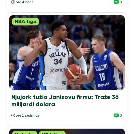
pre 4 dana
0
NBA liga
Njujork tužio Janisovu firmu: Traže 36
milijardi dolara
pre 1 sedmica
0