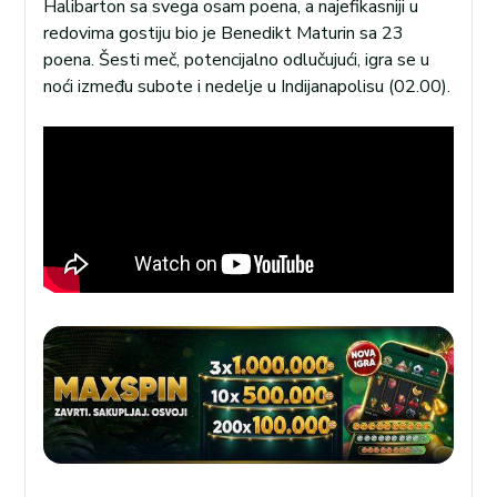
Halibarton sa svega osam poena, a najefikasniji u
redovima gostiju bio je Benedikt Maturin sa 23
poena. Šesti meč, potencijalno odlučujući, igra se u
noći između subote i nedelje u Indijanapolisu (02.00).