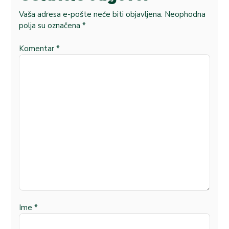
Vaša adresa e-pošte neće biti objavljena.
Neophodna
polja su označena
*
Komentar
*
Ime
*