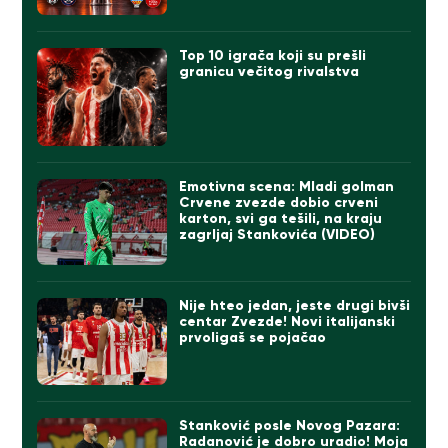
Top 10 igrača koji su prešli
granicu večitog rivalstva
Emotivna scena: Mladi golman
Crvene zvezde dobio crveni
karton, svi ga tešili, na kraju
zagrljaj Stankovića (VIDEO)
Nije hteo jedan, jeste drugi bivši
centar Zvezde! Novi italijanski
prvoligaš se pojačao
Stanković posle Novog Pazara:
Radanović je dobro uradio! Moja