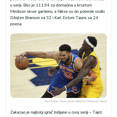
u seriji. Bilo je 111:94 za domaćina u krcatom
Medison skver gardenu, a Nikse su do pobede vodili
Džejlen Branson sa 32 i Karl Entoni Tauns sa 24
poena.
Karl Entoni Tauns (Foto: Beta/AP Photo/AJ Mast)
Zakazao je najbolji igrač Indijane u ovoj seriji – Tajriz