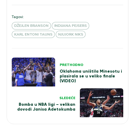
Tagovi:
DŽEJLEN BRANSON
INDIJANA PEJSERS
KARL ENTONI TAUNS
NJUJORK NIKS
Kretanje
PRETHODNO
članka
Oklahoma uništila Minesotu i
plasirala se u veliko finale
(VIDEO)
SLEDEĆE
Bomba u NBA ligi – velikan
dovodi Janisa Adetokumba