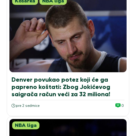
Košarka
NBA liga
Denver povukao potez koji će ga
papreno koštati: Zbog Jokićevog
saigrača račun veći za 32 miliona!
pre 2 sedmice
0
NBA liga