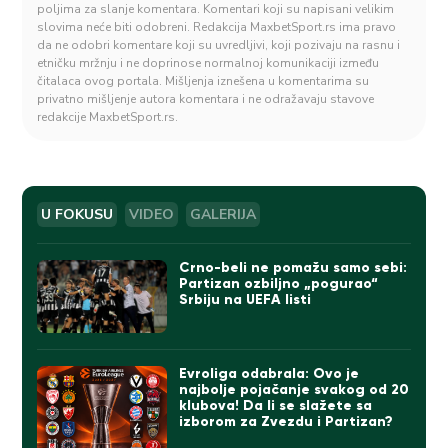
poljima za slanje komentara. Komentari koji su napisani velikim
slovima neće biti odobreni. Redakcija MaxbetSport.rs ima pravo
da ne odobri komentare koji su uvredljivi, koji pozivaju na rasnu i
etničku mržnju i ne doprinose normalnoj komunikaciji između
čitalaca ovog portala. Mišljenja iznešena u komentarima su
privatno mišljenje autora komentara i ne odražavaju stavove
redakcije MaxbetSport.rs.
U FOKUSU
VIDEO
GALERIJA
Crno-beli ne pomažu samo sebi:
Partizan ozbiljno „pogurao“
Srbiju na UEFA listi
Evroliga odabrala: Ovo je
najbolje pojačanje svakog od 20
klubova! Da li se slažete sa
izborom za Zvezdu i Partizan?