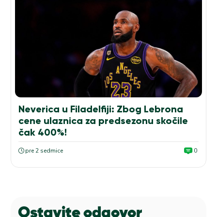
Neverica u Filadelfiji: Zbog Lebrona
cene ulaznica za predsezonu skočile
čak 400%!
pre 2 sedmice
0
Ostavite odgovor