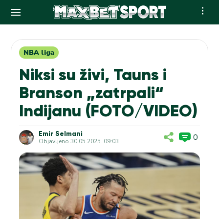
Skip
to
content
NBA liga
Niksi su živi, Tauns i
Branson „zatrpali“
Indijanu (FOTO/VIDEO)
Emir Selmani
0
Objavljeno
30.05.2025. 09:03