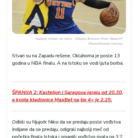
Najbolji strelac na meču - Džejlen Branson (Foto: Beta/AP
Photo/Michael Conroy)
Stvari su na Zapadu rešene, Oklahoma je posle 13
godina u NBA finalu. A na Istoku se vodi ljuta borba.
ŠPANIJA 2: Kasteljon i Saragosa igraju od 20.30,
a kvota kladionice MaxBet na tip 4+ je 2.25.
Odbili su Njujork Niksi da se predaju posle vođstva
Indijane da se predaju, odigrali najbolji meč od
početka finala Istoka i smanjili vođstvo rivala na 3:2