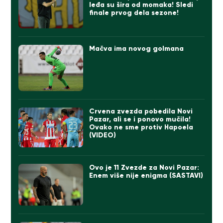
leđa su šira od momaka! Sledi
finale prvog dela sezone!
Mačva ima novog golmana
Crvena zvezda pobedila Novi
Pazar, ali se i ponovo mučila!
Ovako ne sme protiv Hapoela
(VIDEO)
Ovo je 11 Zvezde za Novi Pazar:
Enem više nije enigma (SASTAVI)