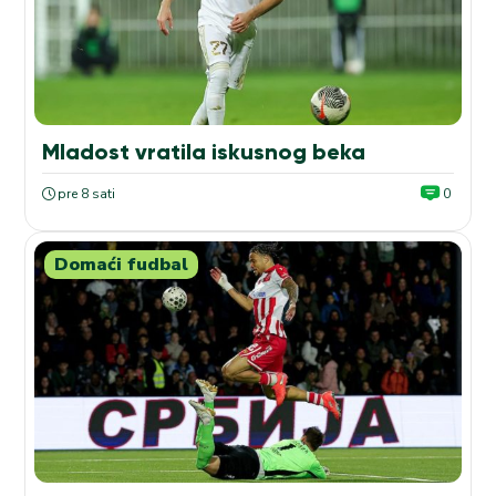
Mladost vratila iskusnog beka
pre 8 sati
0
Domaći fudbal