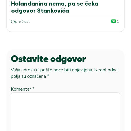
Holanđanina nema, pa se čeka
odgovor Stankovića
pre 9 sati
1
Ostavite odgovor
Vaša adresa e-pošte neće biti objavljena.
Neophodna
polja su označena
*
Komentar
*