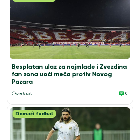
Besplatan ulaz za najmlađe i Zvezdina
fan zona uoči meča protiv Novog
Pazara
pre 6 sati
0
Domaći fudbal