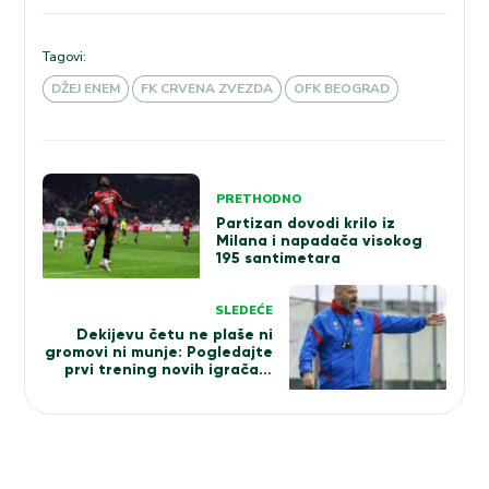
Tagovi:
DŽEJ ENEM
FK CRVENA ZVEZDA
OFK BEOGRAD
Kretanje
PRETHODNO
članka
Partizan dovodi krilo iz
Milana i napadača visokog
195 santimetara
SLEDEĆE
Dekijevu četu ne plaše ni
gromovi ni munje: Pogledajte
prvi trening novih igrača u
dresu Zvezde (FOTO)