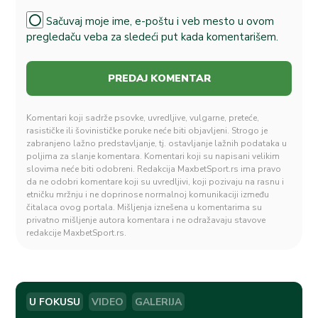
Sačuvaj moje ime, e-poštu i veb mesto u ovom
pregledaču veba za sledeći put kada komentarišem.
Komentari koji sadrže psovke, uvredljive, vulgarne, preteće,
rasističke ili šovinističke poruke neće biti objavljeni. Strogo je
zabranjeno lažno predstavljanje, tj. ostavljanje lažnih podataka u
poljima za slanje komentara. Komentari koji su napisani velikim
slovima neće biti odobreni. Redakcija MaxbetSport.rs ima pravo
da ne odobri komentare koji su uvredljivi, koji pozivaju na rasnu i
etničku mržnju i ne doprinose normalnoj komunikaciji između
čitalaca ovog portala. Mišljenja iznešena u komentarima su
privatno mišljenje autora komentara i ne odražavaju stavove
redakcije MaxbetSport.rs.
U FOKUSU
VIDEO
GALERIJA