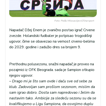
Foto: Peđa Milosavljević/Starsport
Napadač Džej Enem je zvanično postao igrač Crvene
zvezde. Holandski fudbaler je potpisao trogodišnji
ugovor, čime se obavezao na vernost crveno-belima
do 2029. godine i zadužio dres sa brojem 9.
Prethodnu polusezonu, snažni napadač je proveo na
pozajmici iz OFK Beograda. sada je šampion otkupio
njegov ugovor.
–
Drago mi je što sam ovde i daću sve od sebe za
klub. Zadovoljan sam prošlom sezonom, mislim da
sam igrao dobro. Dosta sam napredovao i želim da
nastavim tako. Ambicije za sledeću sezonu su da se
kvalifikujemo u Ligu šampiona, da osvojimo duplu