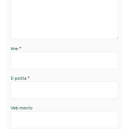
Ime
*
E-pošta
*
Veb mesto