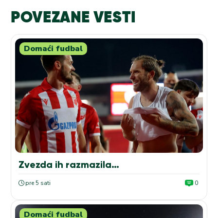
POVEZANE VESTI
Domaći fudbal
Zvezda ih razmazila…
pre 5 sati
0
Domaći fudbal