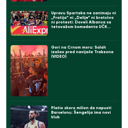
Upravu Spartaka ne zanimaju ni
„Fratija“ ni „Delije“ ni bratstvo
ni protesti: Doveli Albanca sa
tetovažom komadanta UČK
(FOTO)
Gori na Crnom moru: Salah
izašao pred navijače Trabzona
(VIDEO)
Platio skoro milion da napusti
Barselonu: Šengelija ima novi
klub