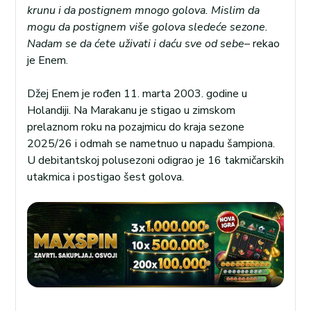
krunu i da postignem mnogo golova. Mislim da
mogu da postignem više golova sledeće sezone.
Nadam se da ćete uživati i daću sve od sebe
– rekao
je Enem.
Džej Enem je rođen 11. marta 2003. godine u
Holandiji. Na Marakanu je stigao u zimskom
prelaznom roku na pozajmicu do kraja sezone
2025/26 i odmah se nametnuo u napadu šampiona.
U debitantskoj polusezoni odigrao je 16 takmičarskih
utakmica i postigao šest golova.