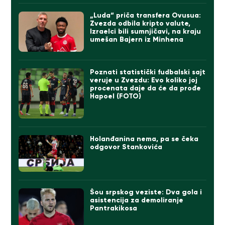
„Luda“ priča transfera Ovusua:
Zvezda odbila kripto valute,
Izraelci bili sumnjičavi, na kraju
umešan Bajern iz Minhena
Poznati statistički fudbalski sajt
veruje u Zvezdu: Evo koliko joj
procenata daje da će da prođe
Hapoel (FOTO)
Holanđanina nema, pa se čeka
odgovor Stankovića
Šou srpskog veziste: Dva gola i
asistencija za demoliranje
Pantrakikosa