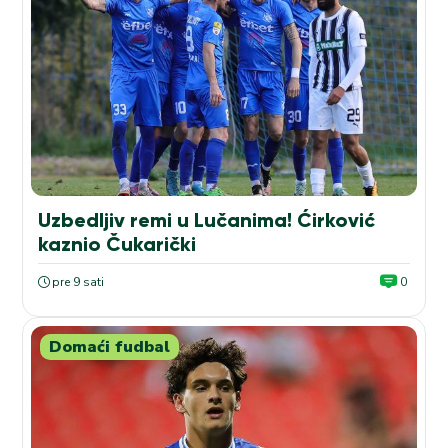
Uzbedljiv remi u Lučanima! Ćirković
kaznio Čukarički
pre 9 sati
0
Domaći fudbal