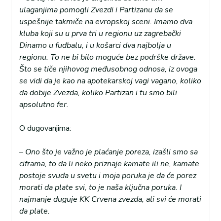
ulaganjima pomogli Zvezdi i Partizanu da se
uspešnije takmiče na evropskoj sceni. Imamo dva
kluba koji su u prva tri u regionu uz zagrebački
Dinamo u fudbalu, i u košarci dva najbolja u
regionu. To ne bi bilo moguće bez podrške države.
Što se tiče njihovog međusobnog odnosa, iz ovoga
se vidi da je kao na apotekarskoj vagi vagano, koliko
da dobije Zvezda, koliko Partizan i tu smo bili
apsolutno fer.
O dugovanjima:
– Ono što je važno je plaćanje poreza, izašli smo sa
ciframa, to da li neko priznaje kamate ili ne, kamate
postoje svuda u svetu i moja poruka je da će porez
morati da plate svi, to je naša ključna poruka. I
najmanje duguje KK Crvena zvezda, ali svi će morati
da plate.