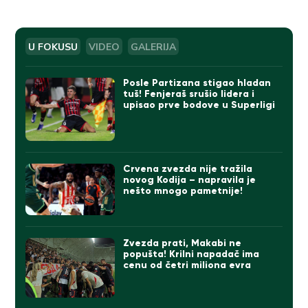
U FOKUSU
VIDEO
GALERIJA
Posle Partizana stigao hladan
tuš! Fenjeraš srušio lidera i
upisao prve bodove u Superligi
Crvena zvezda nije tražila
novog Kodija – napravila je
nešto mnogo pametnije!
Zvezda prati, Makabi ne
popušta! Krilni napadač ima
cenu od četri miliona evra