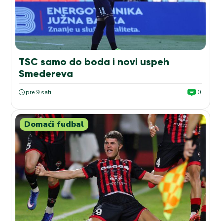
TSC samo do boda i novi uspeh
Smedereva
pre 9 sati
0
Domaći fudbal