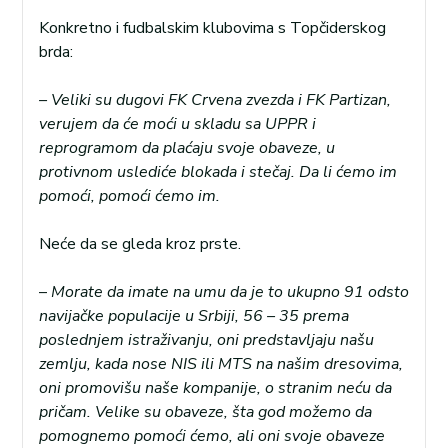
Konkretno i fudbalskim klubovima s Topčiderskog
brda:
– Veliki su dugovi FK Crvena zvezda i FK Partizan,
verujem da će moći u skladu sa UPPR i
reprogramom da plaćaju svoje obaveze, u
protivnom uslediće blokada i stečaj. Da li ćemo im
pomoći, pomoći ćemo im.
Neće da se gleda kroz prste.
–
Morate da imate na umu da je to ukupno 91 odsto
navijačke populacije u Srbiji, 56 – 35 prema
poslednjem istraživanju, oni predstavljaju našu
zemlju, kada nose NIS ili MTS na našim dresovima,
oni promovišu naše kompanije, o stranim neću da
pričam. Velike su obaveze, šta god možemo da
pomognemo pomoći ćemo, ali oni svoje obaveze