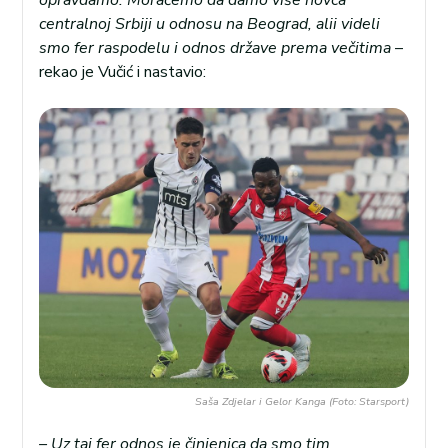
centralnoj Srbiji u odnosu na Beograd, alii videli
smo fer raspodelu i odnos države prema večitima
–
rekao je Vučić i nastavio:
Saša Zdjelar i Gelor Kanga (Foto: Starsport)
– Uz taj fer odnos je činjenica da smo tim