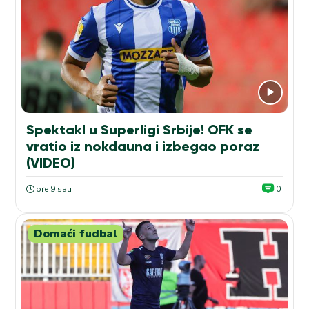
Spektakl u Superligi Srbije! OFK se
vratio iz nokdauna i izbegao poraz
(VIDEO)
pre 9 sati
0
Domaći fudbal