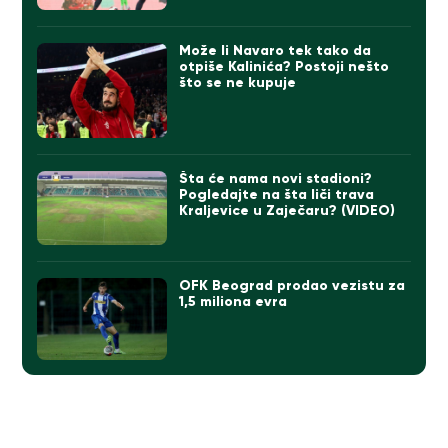
Može li Navaro tek tako da
otpiše Kalinića? Postoji nešto
što se ne kupuje
Šta će nama novi stadioni?
Pogledajte na šta liči trava
Kraljevice u Zaječaru? (VIDEO)
OFK Beograd prodao vezistu za
1,5 miliona evra