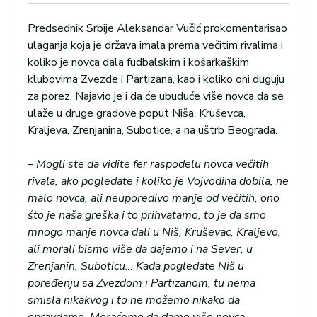
Predsednik Srbije Aleksandar Vučić prokomentarisao
ulaganja koja je država imala prema večitim rivalima i
koliko je novca dala fudbalskim i košarkaškim
klubovima Zvezde i Partizana, kao i koliko oni duguju
za porez. Najavio je i da će ubuduće više novca da se
ulaže u druge gradove poput Niša, Kruševca,
Kraljeva, Zrenjanina, Subotice, a na uštrb Beograda.
–
Mogli ste da vidite fer raspodelu novca večitih
rivala, ako pogledate i koliko je Vojvodina dobila, ne
malo novca, ali neuporedivo manje od večitih, ono
što je naša greška i to prihvatamo, to je da smo
mnogo manje novca dali u Niš, Kruševac, Kraljevo,
ali morali bismo više da dajemo i na Sever, u
Zrenjanin, Suboticu… Kada pogledate Niš u
poređenju sa Zvezdom i Partizanom, tu nema
smisla nikakvog i to ne možemo nikako da
opravdamo. Moraćemo da damo više novca