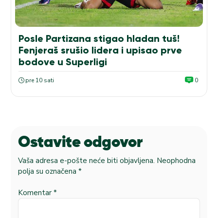
Posle Partizana stigao hladan tuš!
Fenjeraš srušio lidera i upisao prve
bodove u Superligi
pre 10 sati
0
Ostavite odgovor
Vaša adresa e-pošte neće biti objavljena.
Neophodna
polja su označena
*
Komentar
*