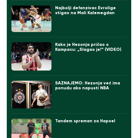
Najbolji defanzivac Evrolige
stigao na Mali Kalemegdan
Kako je Hezonja pričao o
Kampacu: „Slagao je!“ (VIDEO)
SAZNAJEMO: Hezonja već ima
ponudu ako napusti NBA
Tandem spreman za Hapoel