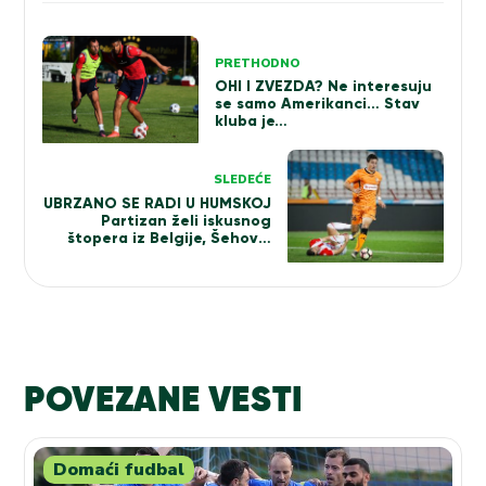
Kretanje
PRETHODNO
članka
OHI I ZVEZDA? Ne interesuju
se samo Amerikanci… Stav
kluba je…
SLEDEĆE
UBRZANO SE RADI U HUMSKOJ
Partizan želi iskusnog
štopera iz Belgije, Šehović
potpisao
POVEZANE VESTI
Domaći fudbal