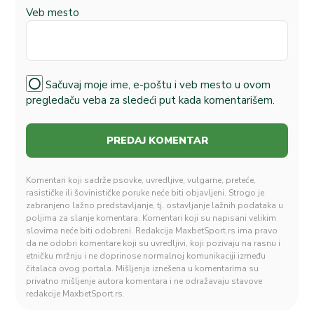
Veb mesto
Sačuvaj moje ime, e-poštu i veb mesto u ovom
pregledaču veba za sledeći put kada komentarišem.
Komentari koji sadrže psovke, uvredljive, vulgarne, preteće,
rasističke ili šovinističke poruke neće biti objavljeni. Strogo je
zabranjeno lažno predstavljanje, tj. ostavljanje lažnih podataka u
poljima za slanje komentara. Komentari koji su napisani velikim
slovima neće biti odobreni. Redakcija MaxbetSport.rs ima pravo
da ne odobri komentare koji su uvredljivi, koji pozivaju na rasnu i
etničku mržnju i ne doprinose normalnoj komunikaciji između
čitalaca ovog portala. Mišljenja iznešena u komentarima su
privatno mišljenje autora komentara i ne odražavaju stavove
redakcije MaxbetSport.rs.