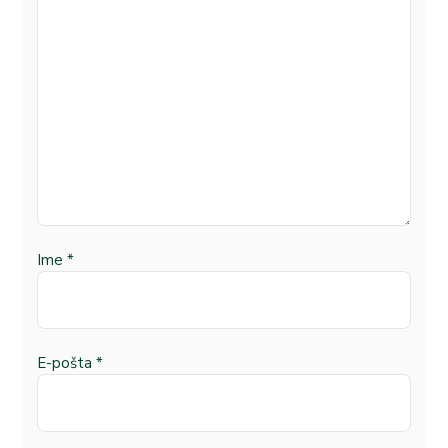
Ime
*
E-pošta
*