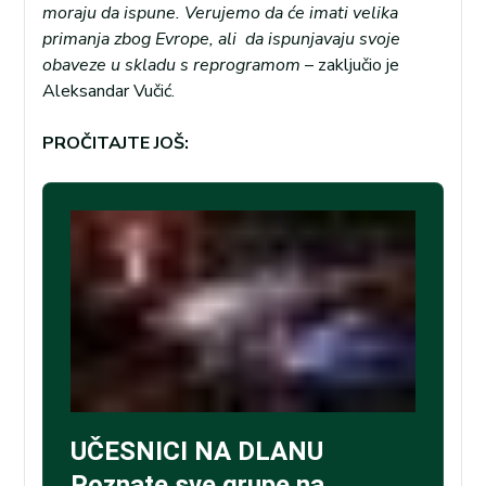
moraju da ispune. Verujemo da će imati velika
primanja zbog Evrope, ali da ispunjavaju svoje
obaveze u skladu s reprogramom
– zaključio je
Aleksandar Vučić.
PROČITAJTE JOŠ: