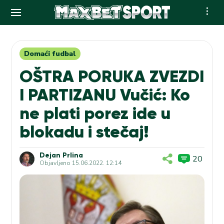
Skip
to
content
Domaći fudbal
OŠTRA PORUKA ZVEZDI
I PARTIZANU Vučić: Ko
ne plati porez ide u
blokadu i stečaj!
Dejan Prlina
20
Objavljeno
15.06.2022. 12:14