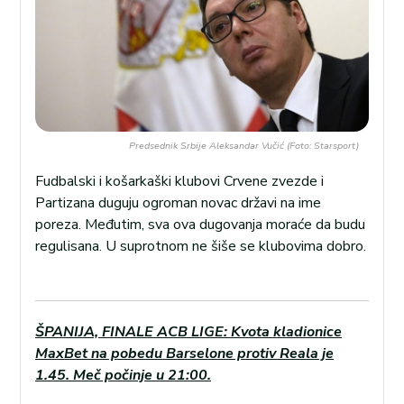
Predsednik Srbije Aleksandar Vučić (Foto: Starsport)
Fudbalski i košarkaški klubovi Crvene zvezde i
Partizana duguju ogroman novac državi na ime
poreza. Međutim, sva ova dugovanja moraće da budu
regulisana. U suprotnom ne šiše se klubovima dobro.
ŠPANIJA, FINALE ACB LIGE: Kvota kladionice
MaxBet na pobedu Barselone protiv Reala je
1.45. Meč počinje u 21:00.