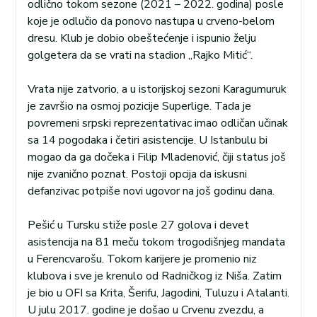
odlično tokom sezone (2021 – 2022. godina) posle
koje je odlučio da ponovo nastupa u crveno-belom
dresu. Klub je dobio obeštećenje i ispunio želju
golgetera da se vrati na stadion „Rajko Mitić“.
Vrata nije zatvorio, a u istorijskoj sezoni Karagumuruk
je završio na osmoj pozicije Superlige. Tada je
povremeni srpski reprezentativac imao odličan učinak
sa 14 pogodaka i četiri asistencije. U Istanbulu bi
mogao da ga dočeka i Filip Mladenović, čiji status još
nije zvanično poznat. Postoji opcija da iskusni
defanzivac potpiše novi ugovor na još godinu dana.
Pešić u Tursku stiže posle 27 golova i devet
asistencija na 81 meču tokom trogodišnjeg mandata
u Ferencvarošu. Tokom karijere je promenio niz
klubova i sve je krenulo od Radničkog iz Niša. Zatim
je bio u OFI sa Krita, Šerifu, Jagodini, Tuluzu i Atalanti.
U julu 2017. godine je došao u Crvenu zvezdu, a