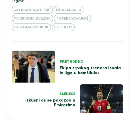
Tagovi:
ALEKSANDAR PEŠIĆ
FK ATALANTA
FK CRVENA ZVEZDA
FK FERENCVAROŠ
FK KARAGUMURUK
FK TULUZ
Kretanje
članka
PRETHODNO
Ekipa srpskog trenera ispala
iz lige u komšiluku
SLEDEĆE
Iskusni as se pokazao u
Emiratima