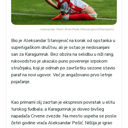
Aleksandar Pešić (Foto:Peđa Milosavljević/Starsport)
Bio je Aleksandar Stanojević na korak od opstanka u
superligaškom društvu, ali je ostao je nedosanjani
san za Karagumruk. Bez obzira na selidbu u niži rang,
rukovodstvo je ukazalo puno poverenje srpskom
stručnjaku, koji je odmah po završetku sezone stavio
paraf na novi ugovor. Već je angažovano prvo letnje
pojačanje.
Kao primarni cilj zacrtan je ekspresni povratak u elitu
turskog fudbala, a Karagumruk je doveo bivšeg
napadača Crvene zvezde. Na mesto uspeha se posle
četiri godine vraća Aleksandar Pešić. Nišlija je igrao