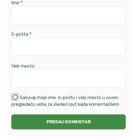
Ime
*
E-pošta
*
Veb mesto
Sačuvaj moje ime, e-poštu i veb mesto u ovom
pregledaču veba za sledeći put kada komentarišem.