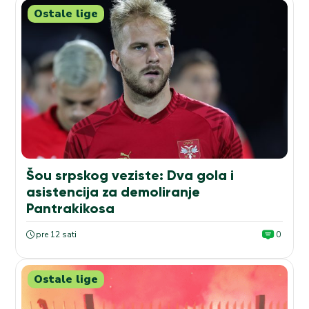
Ostale lige
Šou srpskog veziste: Dva gola i
asistencija za demoliranje
Pantrakikosa
pre 12 sati
0
Ostale lige