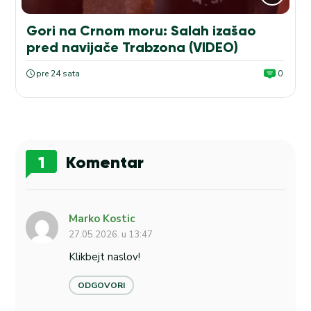
Gori na Crnom moru: Salah izašao
pred navijače Trabzona (VIDEO)
pre 24 sata
0
1
Komentar
Marko Kostic
27.05.2026. u 13:47
Klikbejt naslov!
ODGOVORI