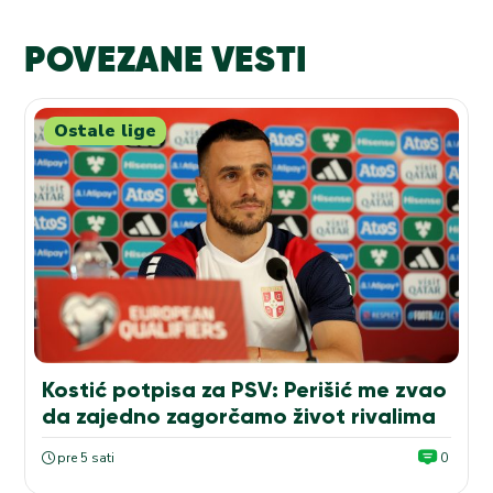
POVEZANE VESTI
Ostale lige
Kostić potpisa za PSV: Perišić me zvao
da zajedno zagorčamo život rivalima
pre 5 sati
0