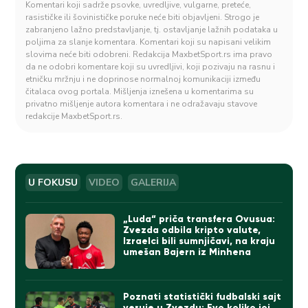
Komentari koji sadrže psovke, uvredljive, vulgarne, preteće,
rasističke ili šovinističke poruke neće biti objavljeni. Strogo je
zabranjeno lažno predstavljanje, tj. ostavljanje lažnih podataka u
poljima za slanje komentara. Komentari koji su napisani velikim
slovima neće biti odobreni. Redakcija MaxbetSport.rs ima pravo
da ne odobri komentare koji su uvredljivi, koji pozivaju na rasnu i
etničku mržnju i ne doprinose normalnoj komunikaciji između
čitalaca ovog portala. Mišljenja iznešena u komentarima su
privatno mišljenje autora komentara i ne odražavaju stavove
redakcije MaxbetSport.rs.
U FOKUSU
VIDEO
GALERIJA
„Luda“ priča transfera Ovusua:
Zvezda odbila kripto valute,
Izraelci bili sumnjičavi, na kraju
umešan Bajern iz Minhena
Poznati statistički fudbalski sajt
veruje u Zvezdu: Evo koliko joj