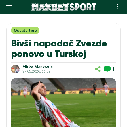
Skip
to
content
Ostale lige
Bivši napadač Zvezde
ponovo u Turskoj
Mirko Marković
1
27.05.2026. 11:59