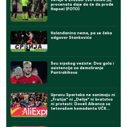
procenata daje da će da prođe
Hapoel (FOTO)
Holanđanina nema, pa se čeka
odgovor Stankovića
Šou srpskog veziste: Dva gola i
asistencija za demoliranje
Pantrakikosa
Upravu Spartaka ne zanimaju ni
„Fratija“ ni „Delije“ ni bratstvo
ni protesti: Doveli Albanca sa
tetovažom komadanta UČK
(FOTO)