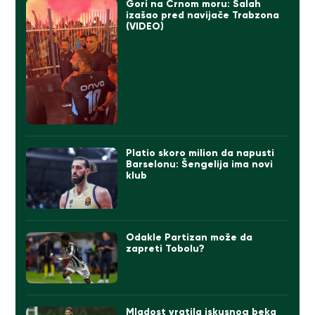
Gori na Crnom moru: Salah
izašao pred navijače Trabzona
(VIDEO)
Platio skoro milion da napusti
Barselonu: Šengelija ima novi
klub
Odakle Partizan može da
zapreti Tobolu?
Mladost vratila iskusnog beka