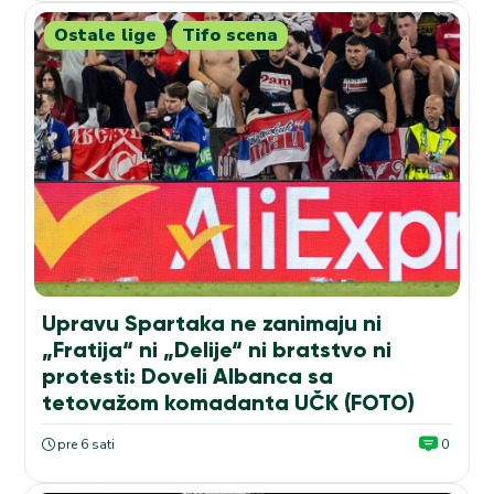
Ostale lige
Tifo scena
Upravu Spartaka ne zanimaju ni
„Fratija“ ni „Delije“ ni bratstvo ni
protesti: Doveli Albanca sa
tetovažom komadanta UČK (FOTO)
pre 6 sati
0