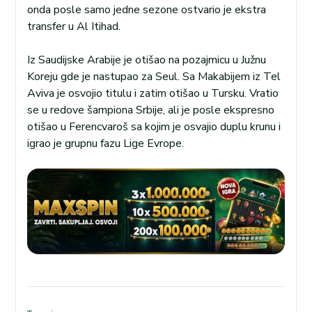
onda posle samo jedne sezone ostvario je ekstra
transfer u Al Itihad.
Iz Saudijske Arabije je otišao na pozajmicu u Južnu
Koreju gde je nastupao za Seul. Sa Makabijem iz Tel
Aviva je osvojio titulu i zatim otišao u Tursku. Vratio
se u redove šampiona Srbije, ali je posle ekspresno
otišao u Ferencvaroš sa kojim je osvajio duplu krunu i
igrao je grupnu fazu Lige Evrope.