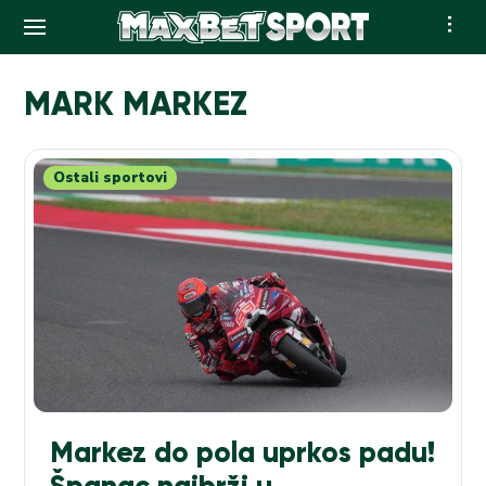
Skip
to
MARK MARKEZ
content
Ostali sportovi
Markez do pola uprkos padu!