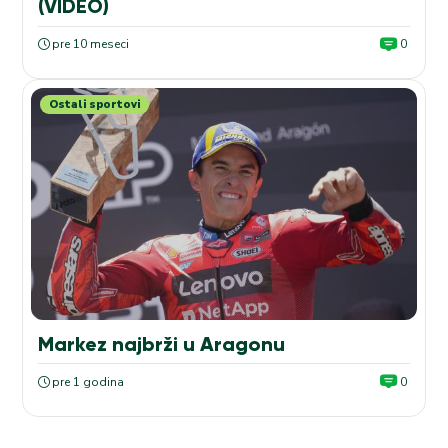
(VIDEO)
pre 10 meseci
0
Ostali sportovi
Markez najbrži u Aragonu
pre 1 godina
0