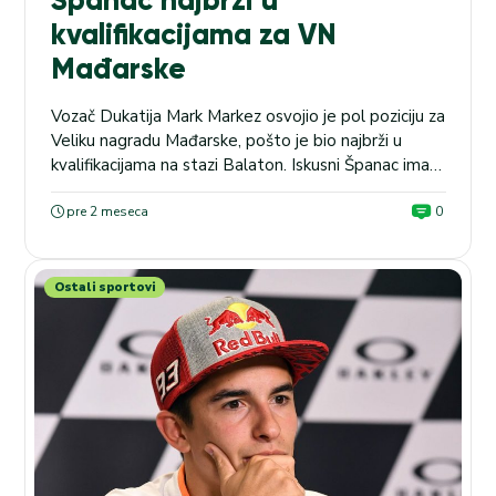
Španac najbrži u
kvalifikacijama za VN
Mađarske
Vozač Dukatija Mark Markez osvojio je pol poziciju za
Veliku nagradu Mađarske, pošto je bio najbrži u
kvalifikacijama na stazi Balaton. Iskusni Španac imao
je i jedan dramatičan trenutak tokom kvalifikacija,
kada je izleteo sa staze, ali ga to nije sprečilo da
pre 2 meseca
0
postavi najbolje vreme – 1:36,785. Markez je tako
nastavio sa odličnim rezultatima nakon...
Ostali sportovi