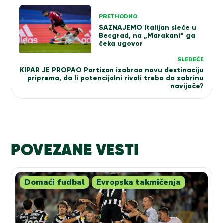
Kretanje
PRETHODNO
članka
SAZNAJEMO Italijan sleće u
Beograd, na „Marakani“ ga
čeka ugovor
SLEDEĆE
KIPAR JE PROPAO Partizan izabrao novu destinaciju
priprema, da li potencijalni rivali treba da zabrinu
navijače?
POVEZANE VESTI
Domaći fudbal
Evropska takmičenja