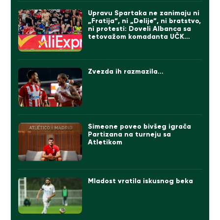
Upravu Spartaka ne zanimaju ni
„Fratija“, ni „Delije“, ni bratstvo,
ni protesti: Doveli Albanca sa
tetovažom komadanta UČK
(FOTO)
Zvezda ih razmazila…
Simeone poveo bivšeg igrača
Partizana na turneju sa
Atletikom
Mladost vratila iskusnog beka