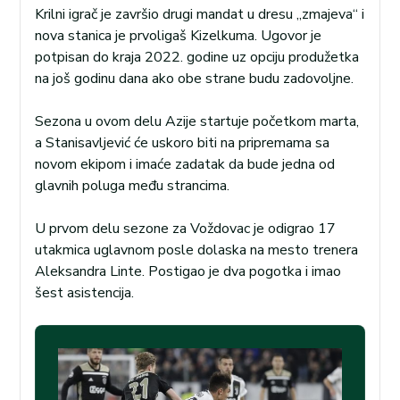
Krilni igrač je završio drugi mandat u dresu „zmajeva“ i
nova stanica je prvoligaš Kizelkuma. Ugovor je
potpisan do kraja 2022. godine uz opciju produžetka
na još godinu dana ako obe strane budu zadovoljne.
Sezona u ovom delu Azije startuje početkom marta,
a Stanisavljević će uskoro biti na pripremama sa
novom ekipom i imaće zadatak da bude jedna od
glavnih poluga među strancima.
U prvom delu sezone za Voždovac je odigrao 17
utakmica uglavnom posle dolaska na mesto trenera
Aleksandra Linte. Postigao je dva pogotka i imao
šest asistencija.