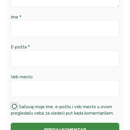
Ime
*
E-pošta
*
Veb mesto
Sačuvaj moje ime, e-poštu i veb mesto u ovom
pregledaču veba za sledeći put kada komentarišem.