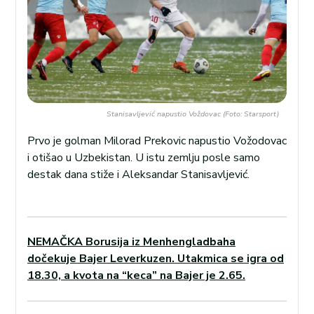
Stanisavljević napustio Voždovac (Foto: Starsport)
Prvo je golman Milorad Prekovic napustio Vožodovac
i otišao u Uzbekistan. U istu zemlju posle samo
destak dana stiže i Aleksandar Stanisavljević.
NEMAČKA Borusija iz Menhengladbaha
dočekuje Bajer Leverkuzen. Utakmica se igra od
18.30, a kvota na “keca” na Bajer je 2.65.