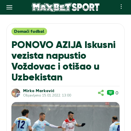
Skip
to
content
Domaći fudbal
PONOVO AZIJA Iskusni
vezista napustio
Voždovac i otišao u
Uzbekistan
Mirko Marković
0
Objavljeno
15.01.2022. 13:00