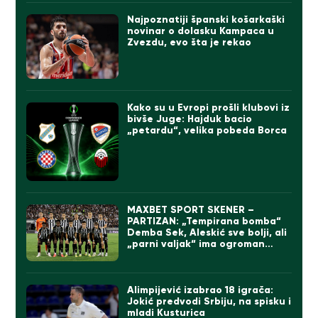
Najpoznatiji španski košarkaški
novinar o dolasku Kampaca u
Zvezdu, evo šta je rekao
Kako su u Evropi prošli klubovi iz
bivše Juge: Hajduk bacio
„petardu“, velika pobeda Borca
MAXBET SPORT SKENER –
PARTIZAN: „Tempirana bomba“
Demba Sek, Aleskić sve bolji, ali
„parni valjak“ ima ogroman
problem
Alimpijević izabrao 18 igrača:
Jokić predvodi Srbiju, na spisku i
mladi Kusturica