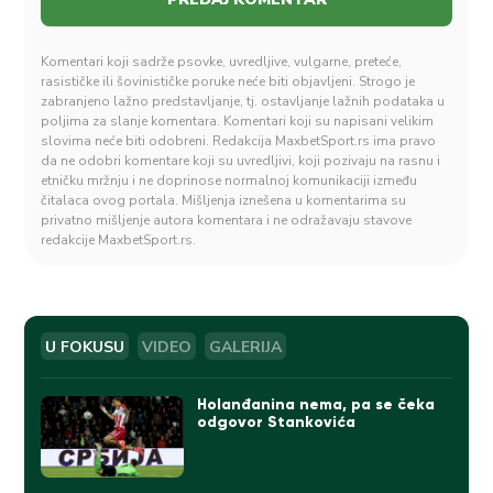
Komentari koji sadrže psovke, uvredljive, vulgarne, preteće,
rasističke ili šovinističke poruke neće biti objavljeni. Strogo je
zabranjeno lažno predstavljanje, tj. ostavljanje lažnih podataka u
poljima za slanje komentara. Komentari koji su napisani velikim
slovima neće biti odobreni. Redakcija MaxbetSport.rs ima pravo
da ne odobri komentare koji su uvredljivi, koji pozivaju na rasnu i
etničku mržnju i ne doprinose normalnoj komunikaciji između
čitalaca ovog portala. Mišljenja iznešena u komentarima su
privatno mišljenje autora komentara i ne odražavaju stavove
redakcije MaxbetSport.rs.
U FOKUSU
VIDEO
GALERIJA
Holanđanina nema, pa se čeka
odgovor Stankovića