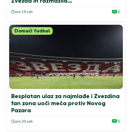
Zvezda ih razmazila…
pre 19 sati
0
Domaći fudbal
Besplatan ulaz za najmlađe i Zvezdina
fan zona uoči meča protiv Novog
Pazara
pre 20 sati
0