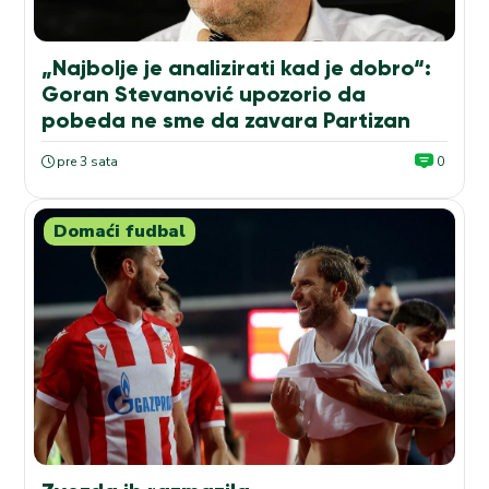
„Najbolje je analizirati kad je dobro“:
Goran Stevanović upozorio da
pobeda ne sme da zavara Partizan
pre 3 sata
0
Domaći fudbal