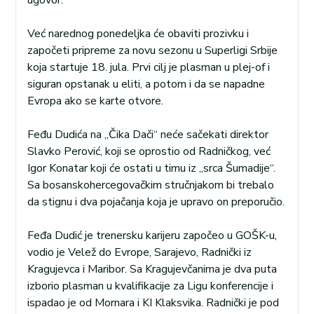
Već narednog ponedeljka će obaviti prozivku i
započeti pripreme za novu sezonu u Superligi Srbije
koja startuje 18. jula. Prvi cilj je plasman u plej-of i
siguran opstanak u eliti, a potom i da se napadne
Evropa ako se karte otvore.
Feđu Dudića na „Čika Dači“ neće sačekati direktor
Slavko Perović, koji se oprostio od Radničkog, već
Igor Konatar koji će ostati u timu iz „srca Šumadije“.
Sa bosanskohercegovačkim stručnjakom bi trebalo
da stignu i dva pojačanja koja je upravo on preporučio.
Feđa Dudić je trenersku karijeru započeo u GOŠK-u,
vodio je Velež do Evrope, Sarajevo, Radnički iz
Kragujevca i Maribor. Sa Kragujevčanima je dva puta
izborio plasman u kvalifikacije za Ligu konferencije i
ispadao je od Mornara i KI Klaksvika. Radnički je pod