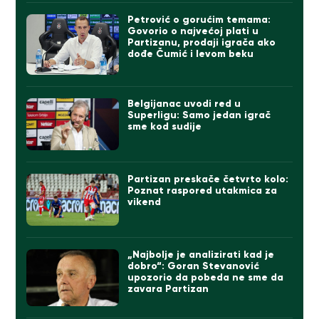
Petrović o gorućim temama:
Govorio o najvećoj plati u
Partizanu, prodaji igrača ako
dođe Čumić i levom beku
Belgijanac uvodi red u
Superligu: Samo jedan igrač
sme kod sudije
Partizan preskače četvrto kolo:
Poznat raspored utakmica za
vikend
„Najbolje je analizirati kad je
dobro“: Goran Stevanović
upozorio da pobeda ne sme da
zavara Partizan