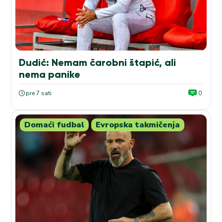
Dudić: Nemam čarobni štapić, ali
nema panike
pre 7 sati
0
Domaći fudbal
Evropska takmičenja