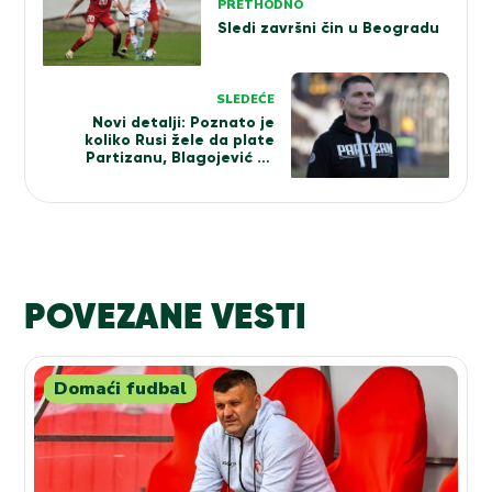
članka
PRETHODNO
Sledi završni čin u Beogradu
SLEDEĆE
Novi detalji: Poznato je
koliko Rusi žele da plate
Partizanu, Blagojević se
odriče značajne sume – ali
ponude još nema
POVEZANE VESTI
Domaći fudbal