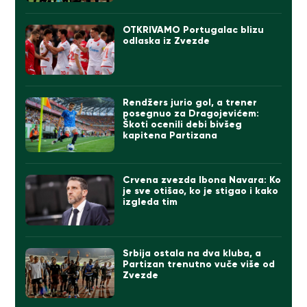
OTKRIVAMO Portugalac blizu
odlaska iz Zvezde
Rendžers jurio gol, a trener
posegnuo za Dragojevićem:
Škoti ocenili debi bivšeg
kapitena Partizana
Crvena zvezda Ibona Navara: Ko
je sve otišao, ko je stigao i kako
izgleda tim
Srbija ostala na dva kluba, a
Partizan trenutno vuče više od
Zvezde