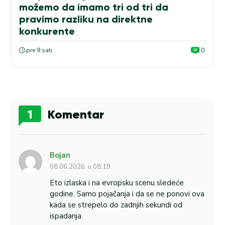
možemo da imamo tri od tri da
pravimo razliku na direktne
konkurente
pre 9 sati
0
1
Komentar
Bojan
08.06.2026. u 08:19
Eto izlaska i na evropsku scenu sledeće
godine. Samo pojačanja i da se ne ponovi ova
kada se strepelo do zadnjih sekundi od
ispadanja.