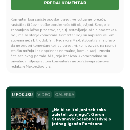
Komentari koji sadrže psovke, uvredljive, vulgarne, preteće,
rasističke ili šovinističke poruke neće biti objavljeni. Strogo je
zabranjeno lažno predstavljanje, tj. ostavljanje lažnih podataka u
poljima za slanje komentara. Komentari koji su napisani velikim
slovima neće biti odobreni. Redakcija MaxbetSport.rs ima pravo
da ne odobri komentare koji su uvredljivi, koji pozivaju na rasnu i
etničku mržnju i ne doprinose normalnoj komunikaciji između
čitalaca ovog portala. Mišljenja iznešena u komentarima su
privatno mišljenje autora komentara i ne odražavaju stavove
redakcije MaxbetSport.rs.
U FOKUSU
VIDEO
GALERIJA
„Ne bi se Italijani tek tako
zaleteli za njega“: Goran
Stevanović posebno izdvojio
jednog igrača Partizana