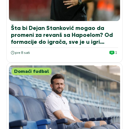
Šta bi Dejan Stanković mogao da
promeni za revanš sa Hapoelom? Od
formacije do igrača, sve je u igri…
pre 8 sati
1
Domaći fudbal