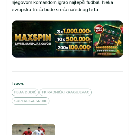
njegovom komandom igrao najlepši fudbal. Neka
evropska treća bude sreća narednog leta.
Tagovi:
FEĐA DUDIĆ
FK RADNIČKI KRAGUJEVAC
SUPERLIGA SRBIJE
Kretanje