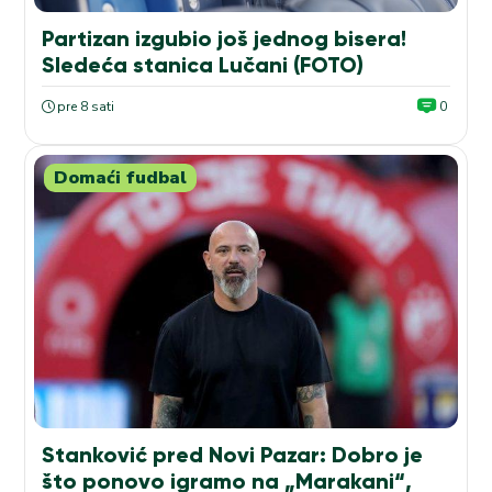
Partizan izgubio još jednog bisera!
Sledeća stanica Lučani (FOTO)
pre 8 sati
0
Domaći fudbal
Stanković pred Novi Pazar: Dobro je
što ponovo igramo na „Marakani“,