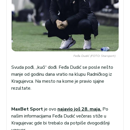
Feđa Dudić (FOTO: Starsport)
Svuda pođi, „kući“ dođi. Feđa Dudić se posle nešto
manje od godinu dana vratio na klupu Radničkog iz
Kragujevca. Na mesto na kome je pravio sjajne
rezultate.
MaxBet Sport
je ovo
najavio još 28. maja.
Po
našim informacijama Feđa Dudić večeras stiže u
Kragujevac gde bi trebalo da potpiše dvogodišnji
ugovor.