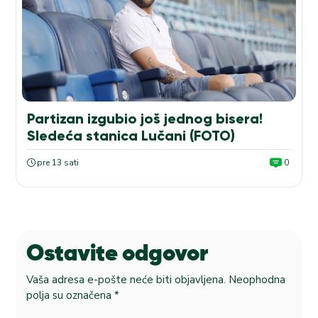
Partizan izgubio još jednog bisera!
Sledeća stanica Lučani (FOTO)
pre 13 sati
0
Ostavite odgovor
Vaša adresa e-pošte neće biti objavljena.
Neophodna
polja su označena
*