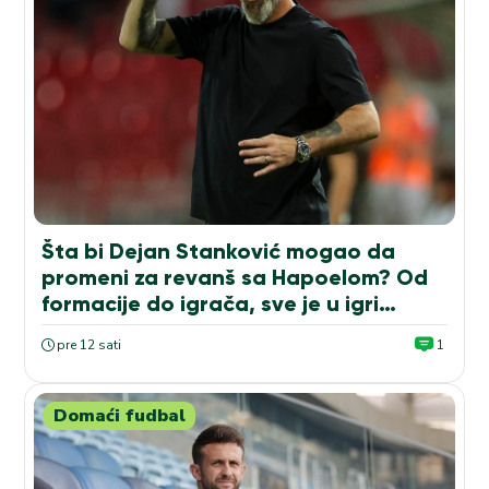
Šta bi Dejan Stanković mogao da
promeni za revanš sa Hapoelom? Od
formacije do igrača, sve je u igri…
pre 12 sati
1
Domaći fudbal