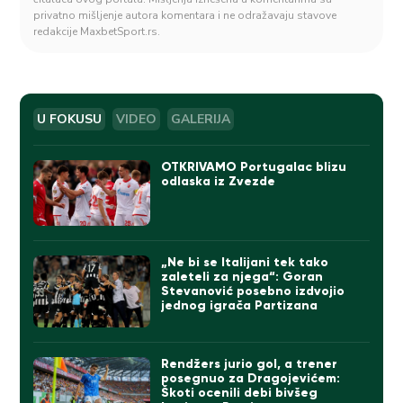
privatno mišljenje autora komentara i ne odražavaju stavove
redakcije MaxbetSport.rs.
U FOKUSU
VIDEO
GALERIJA
OTKRIVAMO Portugalac blizu
odlaska iz Zvezde
„Ne bi se Italijani tek tako
zaleteli za njega“: Goran
Stevanović posebno izdvojio
jednog igrača Partizana
Rendžers jurio gol, a trener
posegnuo za Dragojevićem:
Škoti ocenili debi bivšeg