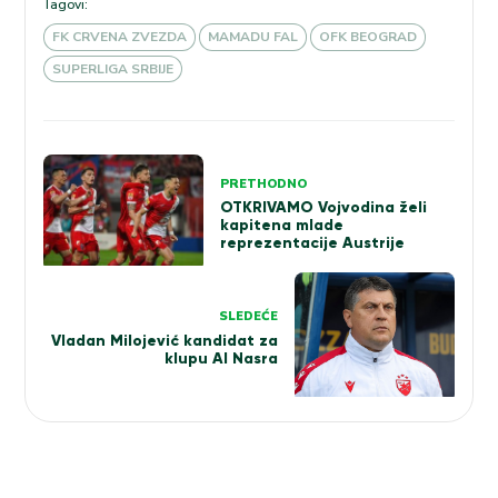
Tagovi:
FK CRVENA ZVEZDA
MAMADU FAL
OFK BEOGRAD
SUPERLIGA SRBIJE
Kretanje
PRETHODNO
članka
OTKRIVAMO Vojvodina želi
kapitena mlade
reprezentacije Austrije
SLEDEĆE
Vladan Milojević kandidat za
klupu Al Nasra