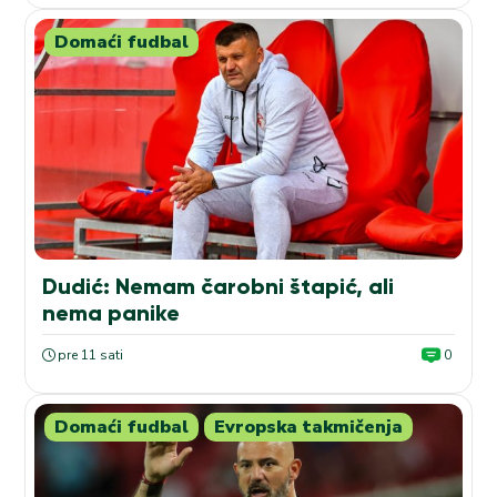
Domaći fudbal
Dudić: Nemam čarobni štapić, ali
nema panike
pre 11 sati
0
Domaći fudbal
Evropska takmičenja