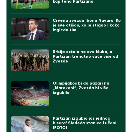
kapitena Partizana
Crvena zvezda Ibona Navara: Ko
je sve otišao, ko je stigao i kako
izgleda tim
Srbija ostala na dva kluba, a
Partizan trenutno vuče više od
Zvezde
Olimpijakos bi da pazari na
„Marakani“, Zvezda bi više
izgubila
Partizan izgubio još jednog
bisera! Sledeća stanica Lučani
(FOTO)