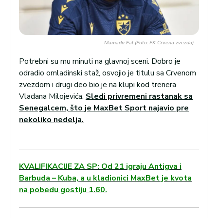
Mamadu Fal (Foto: FK Crvena zvezda)
Potrebni su mu minuti na glavnoj sceni. Dobro je
odradio omladinski staž, osvojio je titulu sa Crvenom
zvezdom i drugi deo bio je na klupi kod trenera
Vladana Milojevića.
Sledi privremeni rastanak sa
Senegalcem, što je MaxBet Sport najavio pre
nekoliko nedelja.
KVALIFIKACIJE ZA SP: Od 21 igraju Antigva i
Barbuda – Kuba, a u kladionici MaxBet je kvota
na pobedu gostiju 1.60.