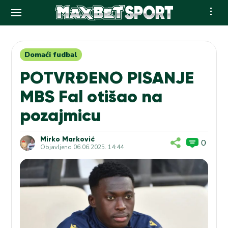
Skip
to
content
Domaći fudbal
POTVRĐENO PISANJE
MBS Fal otišao na
pozajmicu
Mirko Marković
0
Objavljeno
06.06.2025. 14:44