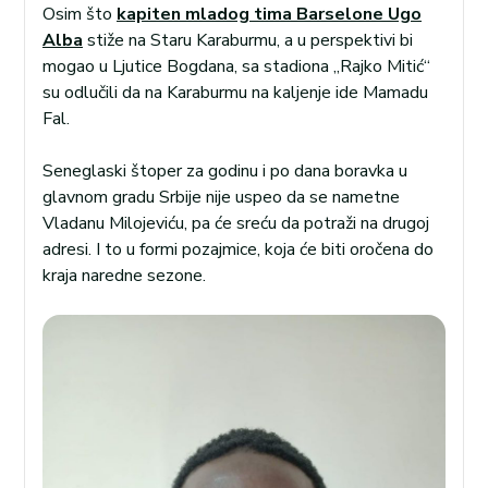
Osim što
kapiten mladog tima Barselone Ugo
Alba
stiže na Staru Karaburmu, a u perspektivi bi
mogao u Ljutice Bogdana, sa stadiona „Rajko Mitić“
su odlučili da na Karaburmu na kaljenje ide Mamadu
Fal.
Seneglaski štoper za godinu i po dana boravka u
glavnom gradu Srbije nije uspeo da se nametne
Vladanu Milojeviću, pa će sreću da potraži na drugoj
adresi. I to u formi pozajmice, koja će biti oročena do
kraja naredne sezone.