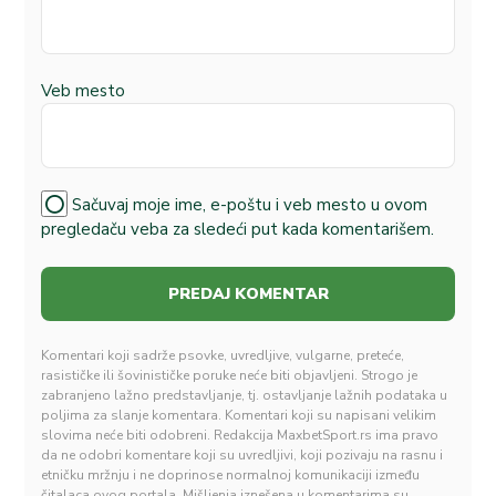
Veb mesto
Sačuvaj moje ime, e-poštu i veb mesto u ovom
pregledaču veba za sledeći put kada komentarišem.
Komentari koji sadrže psovke, uvredljive, vulgarne, preteće,
rasističke ili šovinističke poruke neće biti objavljeni. Strogo je
zabranjeno lažno predstavljanje, tj. ostavljanje lažnih podataka u
poljima za slanje komentara. Komentari koji su napisani velikim
slovima neće biti odobreni. Redakcija MaxbetSport.rs ima pravo
da ne odobri komentare koji su uvredljivi, koji pozivaju na rasnu i
etničku mržnju i ne doprinose normalnoj komunikaciji između
čitalaca ovog portala. Mišljenja iznešena u komentarima su