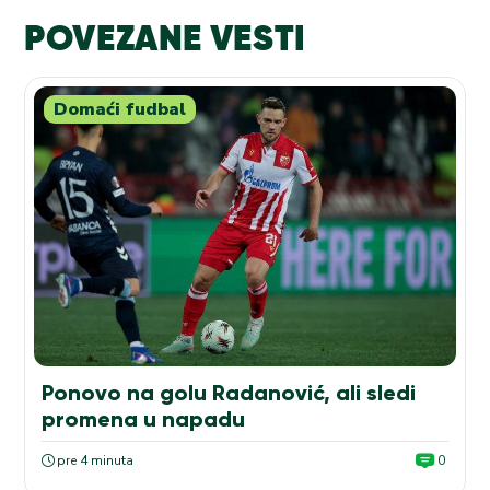
POVEZANE VESTI
Domaći fudbal
Ponovo na golu Radanović, ali sledi
promena u napadu
pre 4 minuta
0