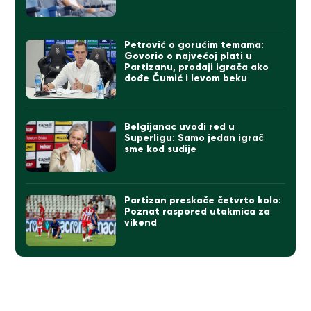
Petrović o gorućim temama:
Govorio o najvećoj plati u
Partizanu, prodaji igrača ako
dođe Čumić i levom beku
Belgijanac uvodi red u
Superligu: Samo jedan igrač
sme kod sudije
Partizan preskače četvrto kolo:
Poznat raspored utakmica za
vikend