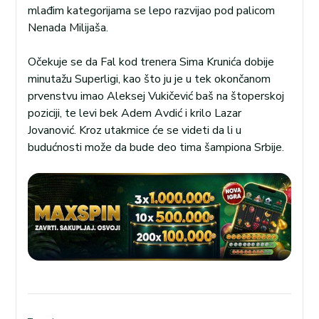
mlađim kategorijama se lepo razvijao pod palicom
Nenada Milijaša.
Očekuje se da Fal kod trenera Sima Krunića dobije
minutažu Superligi, kao što ju je u tek okončanom
prvenstvu imao Aleksej Vukičević baš na štoperskoj
poziciji, te levi bek Adem Avdić i krilo Lazar
Jovanović. Kroz utakmice će se videti da li u
budućnosti može da bude deo tima šampiona Srbije.