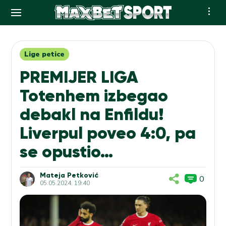
Skip
to
content
Lige petice
PREMIJER LIGA
Totenhem izbegao
debakl na Enfildu!
Liverpul poveo 4:0, pa
se opustio…
Mateja Petković
0
05.05.2024. 19:40