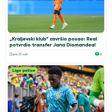
„Kraljevski klub“ završio posao: Real
potvrdio transfer Jana Diomandea!
pre 15 sati
0
Lige petice