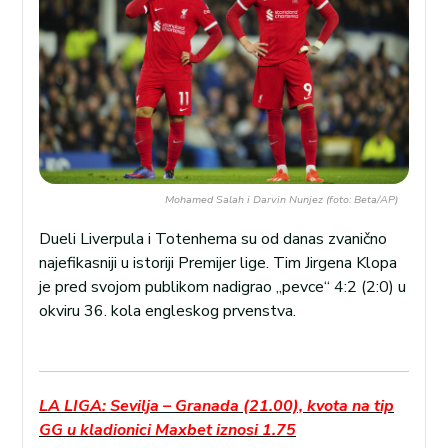
Mohamed Salah i Darvin Nunjez (foto: Beta/AP)
Dueli Liverpula i Totenhema su od danas zvanično
najefikasniji u istoriji Premijer lige. Tim Jirgena Klopa
je pred svojom publikom nadigrao „pevce“ 4:2 (2:0) u
okviru 36. kola engleskog prvenstva.
LA LIGA: Sevilja – Granada (21.00), kvota na tip
GG u kladionici Maxbet iznosi 1.75