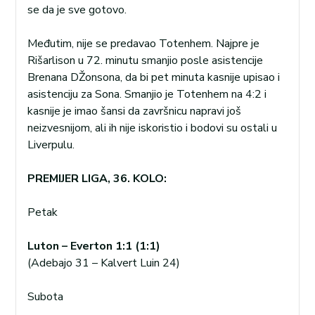
se da je sve gotovo.
Međutim, nije se predavao Totenhem. Najpre je
Rišarlison u 72. minutu smanjio posle asistencije
Brenana DŽonsona, da bi pet minuta kasnije upisao i
asistenciju za Sona. Smanjio je Totenhem na 4:2 i
kasnije je imao šansi da završnicu napravi još
neizvesnijom, ali ih nije iskoristio i bodovi su ostali u
Liverpulu.
PREMIJER LIGA, 36. KOLO:
Petak
Luton – Everton 1:1 (1:1)
(Adebajo 31 – Kalvert Luin 24)
Subota