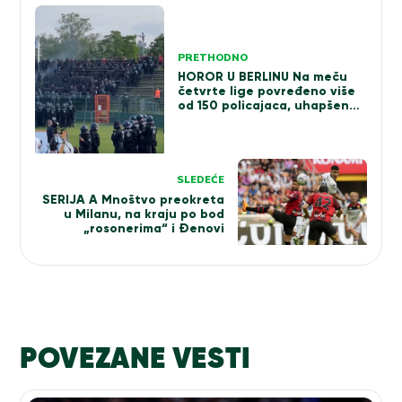
Kretanje
članka
PRETHODNO
HOROR U BERLINU Na meču
četvrte lige povređeno više
od 150 policajaca, uhapšena
74 huligana (VIDEO)
SLEDEĆE
SERIJA A Mnoštvo preokreta
u Milanu, na kraju po bod
„rosonerima“ i Đenovi
POVEZANE VESTI