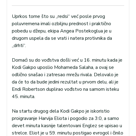
Uprkos tome što su „redsi“ već posle prvog
poluvremena imali ozbiljnu prednost i praktično
pobedu u džepu, ekipa Angea Postekoglua je u
drugom uspela da se vrati i natera protivnika da
„drhti“.
Domaći su do vođstva došli već u 16. minutu kada je
Kodi Gakpo uposlio Mohameda Salaha, a ovaj se
odlično snašao i zatresao mrežu rivala. Delovalo je
da će to da bude jedini rezultat u prvom delu, ali je
Endi Robertson duplirao vođstvo na samom isteku
45. minuta.
Na startu drugog dela Kodi Gakpo je iskoristio
proigravanje Harvija Eliota i pogodio za 3:0, a samo
devet minuta kasnije talentovani Englez se upisao u
strelce. Eliot je u 59. minutu postigao evrogol i činilo