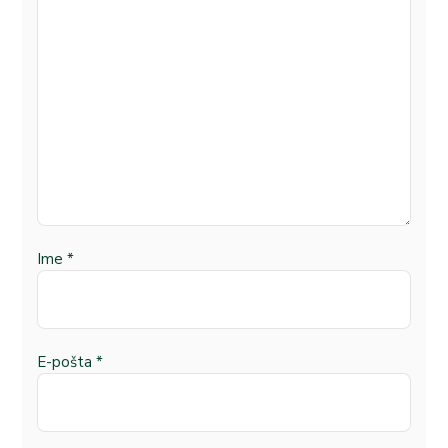
Ime
*
E-pošta
*