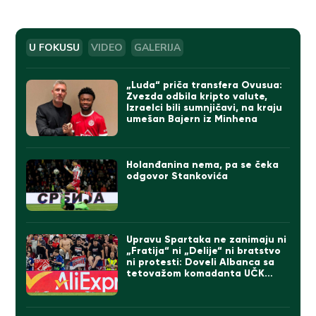
U FOKUSU
VIDEO
GALERIJA
„Luda“ priča transfera Ovusua:
Zvezda odbila kripto valute,
Izraelci bili sumnjičavi, na kraju
umešan Bajern iz Minhena
Holanđanina nema, pa se čeka
odgovor Stankovića
Upravu Spartaka ne zanimaju ni
„Fratija“ ni „Delije“ ni bratstvo
ni protesti: Doveli Albanca sa
tetovažom komadanta UČK
(FOTO)