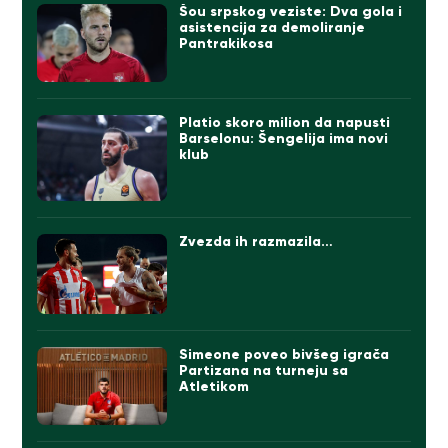
Šou srpskog veziste: Dva gola i
asistencija za demoliranje
Pantrakikosa
Platio skoro milion da napusti
Barselonu: Šengelija ima novi
klub
Zvezda ih razmazila…
Simeone poveo bivšeg igrača
Partizana na turneju sa
Atletikom