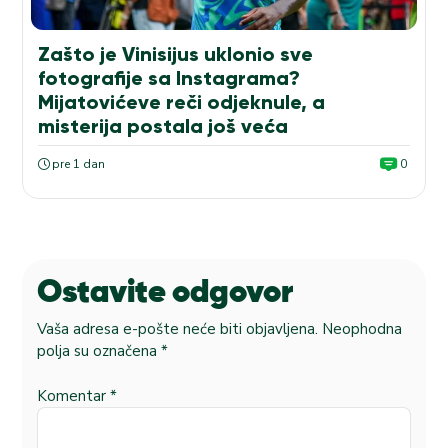
Zašto je Vinisijus uklonio sve
fotografije sa Instagrama?
Mijatovićeve reči odjeknule, a
misterija postala još veća
pre 1 dan
0
Ostavite odgovor
Vaša adresa e-pošte neće biti objavljena.
Neophodna
polja su označena
*
Komentar
*