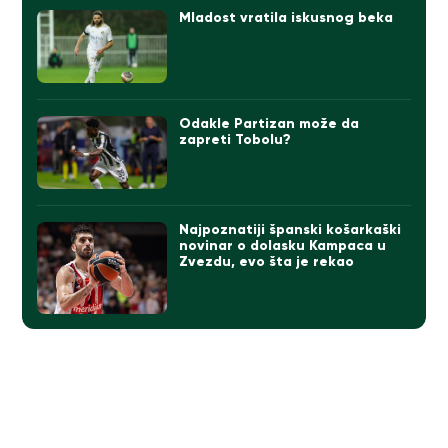
Mladost vratila iskusnog beka
Odakle Partizan može da
zapreti Tobolu?
Najpoznatiji španski košarkaški
novinar o dolasku Kampaca u
Zvezdu, evo šta je rekao