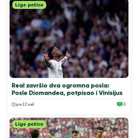
Lige petice
Real završio dva ogromna posla:
Posle Diomandea, potpisao i Vinisijus
pre 12 sati
0
Lige petice