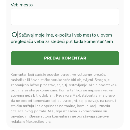
Veb mesto
Sačuvaj moje ime, e-poštu i veb mesto u ovom
pregledaču veba za sledeći put kada komentarišem.
Komentari koji sadrže psovke, uvredljive, vulgarne, preteće,
rasističke ili šovinističke poruke neće biti objavljeni. Strogo je
zabranjeno lažno predstavljanje, tj. ostavljanje lažnih podataka u
poljima za slanje komentara. Komentari koji su napisani velikim
slovima neće biti odobreni. Redakcija MaxbetSport.rs ima pravo
da ne odobri komentare koji su uvredljivi, koji pozivaju na rasnu i
etničku mržnju i ne doprinose normalnoj komunikaciji između
čitalaca ovog portala. Mišljenja iznešena u komentarima su
privatno mišljenje autora komentara i ne odražavaju stavove
redakcije MaxbetSport.rs.