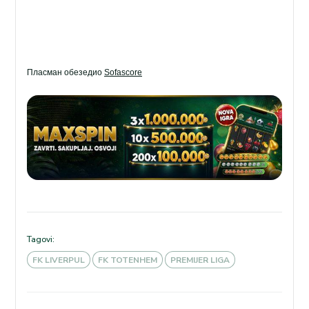
Пласман обезедио
Sofascore
Tagovi:
FK LIVERPUL
FK TOTENHEM
PREMIJER LIGA