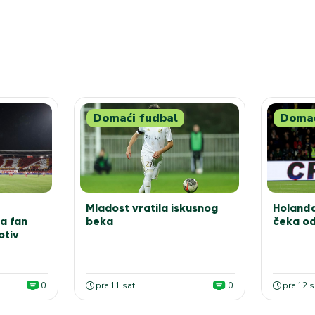
Domaći fudbal
Domać
Holanđa
Mladost vratila iskusnog
čeka o
a fan
beka
otiv
0
pre 11 sati
0
pre 12 s