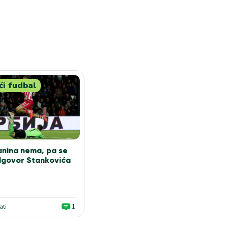
i fudbal
nina nema, pa se
dgovor Stankovića
ati
1