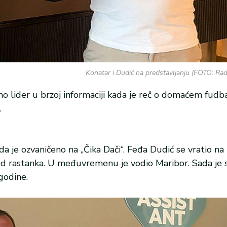
Konatar i Dudić na predstavljanju (FOTO: Rad
smo lider u brzoj informaciji kada je reč o domaćem fudb
.
a je ozvaničeno na „Čika Dači“. Feđa Dudić se vratio n
d rastanka. U međuvremenu je vodio Maribor. Sada je 
godine.