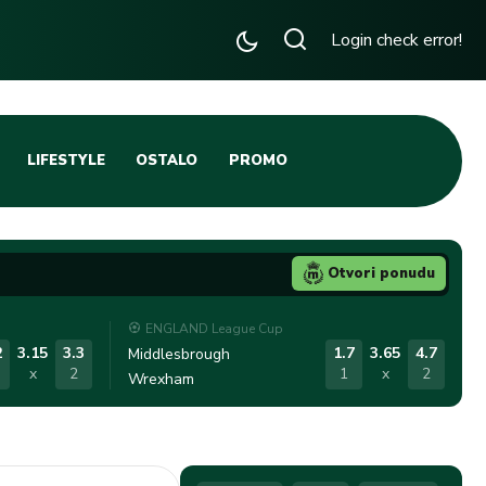
Login check error!
LIFESTYLE
OSTALO
PROMO
TENIS
TIFO SCENA
Otvori ponudu
JA
FUTSAL
ENGLAND League Cup
TATIVNA KOŠARKA
KROZ OBRUČ!
2
3.15
3.3
1.7
3.65
4.7
Middlesbrough
x
2
1
x
2
Wrexham
DBAL
IGE
BLOG
INTERVJU NA MAX