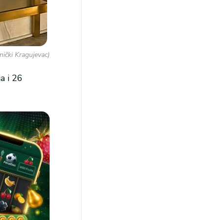
ički Kragujevac)
a i 26