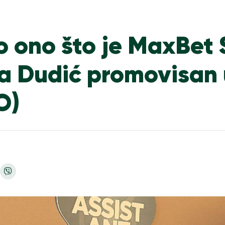
o ono što je MaxBet 
đa Dudić promovisan
O)