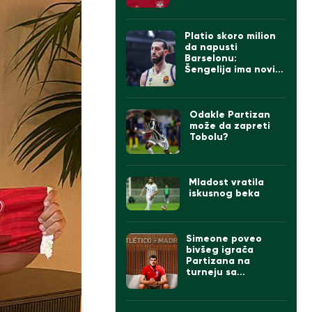
Platio skoro milion
da napusti
Barselonu:
Šengelija ima novi
klub
Odakle Partizan
može da zapreti
Tobolu?
Mladost vratila
iskusnog beka
Simeone poveo
bivšeg igrača
Partizana na
turneju sa
Atletikom