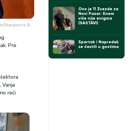
(VIDEO)
Ovo je 11 Zvezde za
Novi Pazar: Enem
više nije enigma
(SASTAVI)
c/Starsport.rs ©
og
Spartak i Napredak
tak. Pre
se častili u gostima
elektora
, Vanja
mo reći