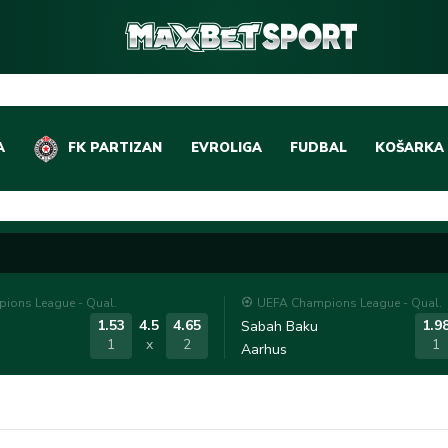
A
FK PARTIZAN
EVROLIGA
FUDBAL
KOŠARKA
DOMAĆI FUDBAL
EVROLIGA
LIGE PETICE
ABA LIGA
EVROPSKA TAKMIČEN
NBA LIGA
ions League - Qual.
UEFA Champions League - Qual.
OSTALE LIGE
REPREZEN
1.53
4.5
4.65
1.9
Sabah Baku
1
x
2
1
Aarhus
REPREZENTATIVNI FU
OSTALE L