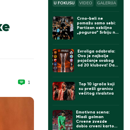
U FOKUSU
VIDEO
GALERIJA
Crno-beli ne
ke
pomažu samo sebi:
Partizan ozbiljno
„pogurao“ Srbiju na
UEFA listi
Evroliga odabrala:
Ovo je najbolje
pojačanje svakog
od 20 klubova! Da li
se slažete sa
izborom za Zvezdu i
Partizan?
1
Top 10 igrača koji
su prešli granicu
večitog rivalstva
Emotivna scena:
Mladi golman
Crvene zvezde
dobio crveni karton,