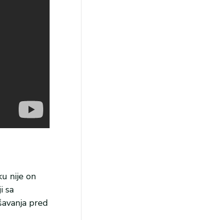
ku nije on
i sa
ešavanja pred