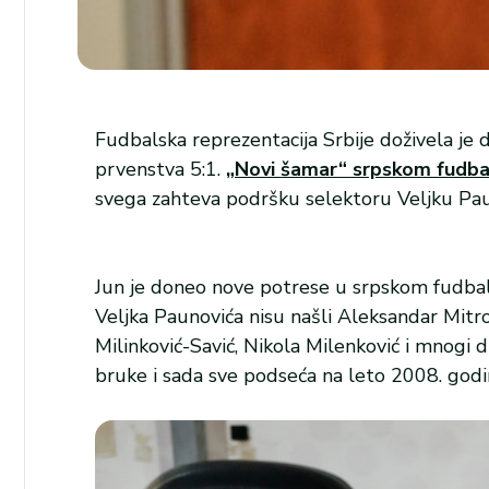
Fudbalska reprezentacija Srbije doživela je
prvenstva 5:1.
„Novi šamar“ srpskom fudbal
svega zahteva podršku selektoru Veljku Pau
Jun je doneo nove potrese u srpskom fudbalu
Veljka Paunovića nisu našli Aleksandar Mitrov
Milinković-Savić, Nikola Milenković i mnogi 
bruke i sada sve podseća na leto 2008. godi