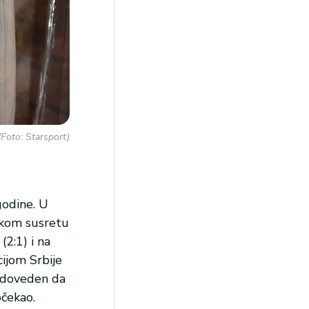
(Foto: Starsport)
godine. U
jskom susretu
(2:1) i na
ijom Srbije
e doveden da
očekao.