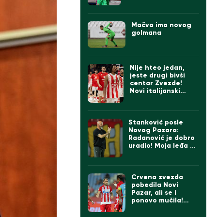
svi ga tešili, na kraju
zagrljaj Stankovića
(VIDEO)
Mačva ima novog
golmana
Nije hteo jedan,
jeste drugi bivši
centar Zvezde!
Novi italijanski
prvoligaš se
pojačao
Stanković posle
Novog Pazara:
Radanović je dobro
uradio! Moja leđa su
šira od momaka!
Sledi finale prvog
dela sezone!
Crvena zvezda
pobedila Novi
Pazar, ali se i
ponovo mučila!
Ovako ne sme
protiv Hapoela