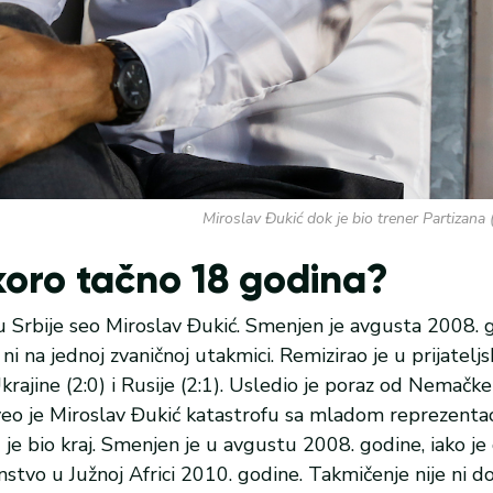
Miroslav Đukić dok je bio trener Partizana 
koro tačno 18 godina?
 Srbije seo Miroslav Đukić. Smenjen je avgusta 2008. 
ni na jednoj zvaničnoj utakmici. Remizirao je u prijatel
ajine (2:0) i Rusije (2:1). Usledio je poraz od Nemačke 
veo je Miroslav Đukić katastrofu sa mladom reprezentac
 je bio kraj. Smenjen je u avgustu 2008. godine, iako j
nstvo u Južnoj Africi 2010. godine. Takmičenje nije ni d