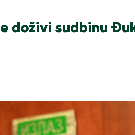
e doživi sudbinu Đu