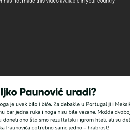
ljko Paunović uradi?
Toga je uvek bilo i biće. Za debakle u Portugaliji i Meksi
a mu bar jedna ruka i noga nisu bile vezane. Možda dvoboj
u doneli ono što smo rezultatski i igrom hteli, ali su d
ljka Paunovića potrebno samo jedno – hrabrost!