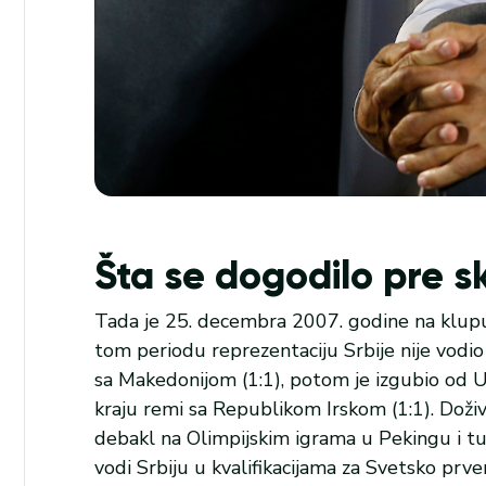
Šta se dogodilo pre s
Tada je 25. decembra 2007. godine na klupu
tom periodu reprezentaciju Srbije nije vodio 
sa Makedonijom (1:1), potom je izgubio od Ukr
kraju remi sa Republikom Irskom (1:1). Doži
debakl na Olimpijskim igrama u Pekingu i tu
vodi Srbiju u kvalifikacijama za Svetsko prve