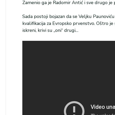
Zamenio ga je Radomir Antić i sve drugo je po
Sada postoji bojazan da se Veljku Paunoviću n
kvalifikacija za Evropsko prvenstvo. Oštro je 
iskreni, krivi su „oni“ drugi…