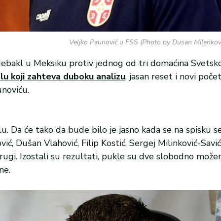
Veljko Paunović u FSS (Photo by Dusan Milenkovi
 debakl u Meksiku protiv jednog od tri domaćina Svetsk
u koji zahteva duboku analizu
, jasan reset i novi poče
noviću.
. Da će tako da bude bilo je jasno kada se na spisku s
ić, Dušan Vlahović, Filip Kostić, Sergej Milinković-Savić
drugi. Izostali su rezultati, pukle su dve slobodno može
ne.