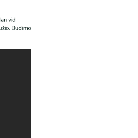
dan vid
lužio. Budimo