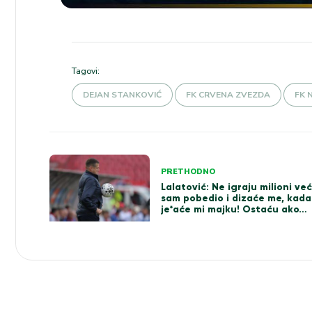
Tagovi:
DEJAN STANKOVIĆ
FK CRVENA ZVEZDA
FK 
Kretanje
PRETHODNO
Lalatović: Ne igraju milioni ve
članka
sam pobedio i dizaće me, kada
je*aće mi majku! Ostaću ako…