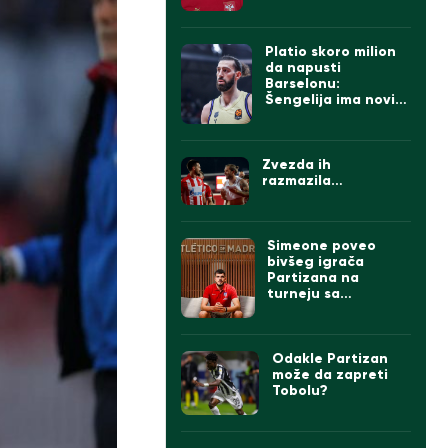
Platio skoro milion
da napusti
Barselonu:
Šengelija ima novi
klub
Zvezda ih
razmazila…
Simeone poveo
bivšeg igrača
Partizana na
turneju sa
Atletikom
Odakle Partizan
može da zapreti
Tobolu?