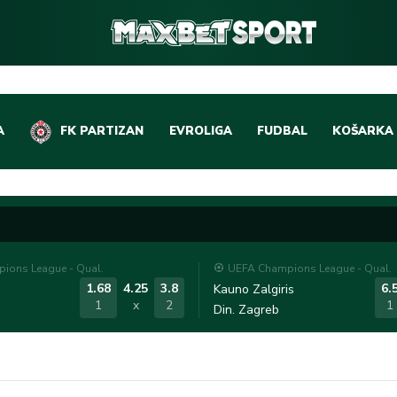
A
FK PARTIZAN
EVROLIGA
FUDBAL
KOŠARKA
DOMAĆI FUDBAL
EVROLIGA
LIGE PETICE
ABA LIGA
EVROPSKA TAKMIČEN
NBA LIGA
ions League - Qual.
UEFA Champions League - Qual.
OSTALE LIGE
REPREZEN
1.68
4.25
3.8
6.
Kauno Zalgiris
1
x
2
1
Din. Zagreb
REPREZENTATIVNI FU
OSTALE L