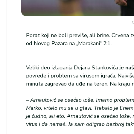
D
Poraz koji ne boli previše, ali brine. Crven
od Novog Pazara na „Marakani“ 2:1.
Veliki deo izlaganja Dejana Stankovića
je naš
povrede i problem sa virusom igrača. Najviše
minuta zagrevao da uđe na teren. Na kraju ni
–
Arnautović se osećao loše. Imamo problem s
Marko, vrtelo mu se u glavi. Trebalo je Enem 
je čudno, ali eto. Arnautović se osećao loše,
virus i da nemaš. Ja sam odigrao bezbroj takv