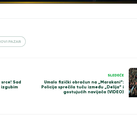
NOVI PAZAR
SLEDEĆE
ć srce! Sad
Umalo fizički obračun na „Marakani“:
 izgubim
Policija sprečila tuču između „Delija“ i
gostujućih navijača (VIDEO)