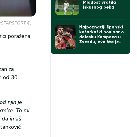
Mladost vratila
iskusnog beka
vic/STARSPORT ©)
Najpoznatiji španski
košarkaški novinar o
nici poražena
dolasku Kampaca u
Zvezdu, evo šta je
rekao
zan za
e od 30.
d njih je
akmice. To mi
i da imaš
tanković.