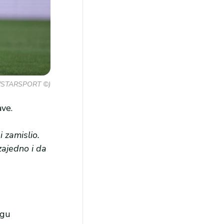
ic/STARSPORT ©)
ave.
 zamislio.
zajedno i da
igu