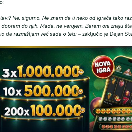
o:
lavi? Ne, sigurno. Ne znam da li neko od igrača tako razm
a doprem do njih. Mada, ne verujem. Barem oni znaju šta
io da razmišljam već sada o letu
– zaključio je Dejan St