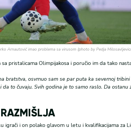
rko Arnautović imao problema sa virusom (photo by Pedja Milosavljev
a sa pristalicama Olimpijakosa i poručio im da tako nast
 bratstva, osvrnuo sam se par puta ka severnoj tribini i
i da to čuvaju. Svih godina je to samo raslo. Da ostanu 
 RAZMIŠLJA
su igrači i on polako glavom u letu i kvalifikacijama za L