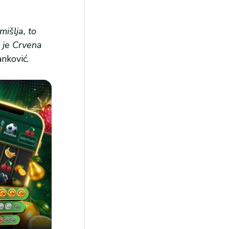
išlja, to
 je Crvena
anković.