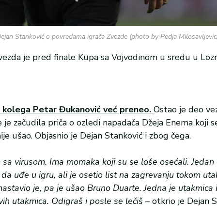
ejan Stanković o povredama igrača Zvezde (photo by Pedja Milosavlje
a zvezda je pred finale Kupa sa Vojvodinom u sredu u Loz
 kolega Petar Đukanović već preneo.
Ostao je deo ve
 je začudila priča o ozledi napadača Džeja Enema koji s
je ušao. Objasnio je Dejan Stanković i zbog čega.
a virusom. Ima momaka koji su se loše osećali. Jedan o
da uđe u igru, ali je osetio list na zagrevanju tokom ut
 nastavio je, pa je ušao Bruno Duarte. Jedna je utakmica 
ih utakmica. Odigraš i posle se lečiš
– otkrio je Dejan S