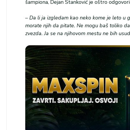
šampiona, Dejan Stanković je oštro odgovori
–
Da li ja izgledam kao neko kome je leto u g
morate njih da pitate. Ne mogu baš toliko d
zvezda. Ja se na njihovom mestu ne bih usud