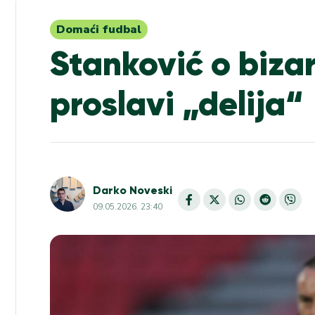
Domaći fudbal
Stanković o biza
proslavi „delija“
Darko Noveski
09.05.2026. 23:40