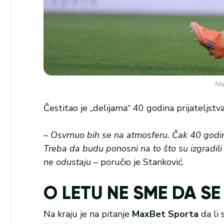
Ma
Čestitao je „delijama“ 40 godina prijateljstv
–
Osvrnuo bih se na atmosferu. Čak 40 godina
Treba da budu ponosni na to što su izgradili 
ne odustaju
– poručio je Stanković.
O LETU NE SME DA SE
Na kraju je na pitanje
MaxBet Sporta
da li 