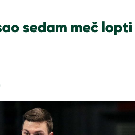
ao sedam meč lopti 