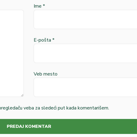
Ime
*
E-pošta
*
Veb mesto
pregledaču veba za sledeći put kada komentarišem.