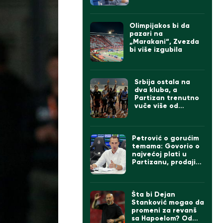
Olimpijakos bi da
pazari na
„Marakani“, Zvezda
bi više izgubila
Srbija ostala na
dva kluba, a
Partizan trenutno
vuče više od
Zvezde
Petrović o gorućim
temama: Govorio o
najvećoj plati u
Partizanu, prodaji
igrača ako dođe
Čumić i levom beku
Šta bi Dejan
Stanković mogao da
promeni za revanš
sa Hapoelom? Od