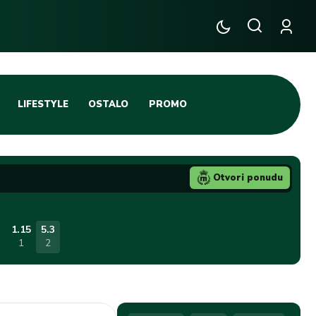
LIFESTYLE
OSTALO
PROMO
TENIS
TIFO SCENA
Otvori ponudu
JA
FUTSAL
TATIVNA KOŠARKA
KROZ OBRUČ!
1.15
5.3
1
2
DBAL
IGE
BLOG
INTERVJU NA MAX