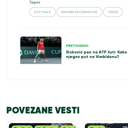
Tagovi:
ATP HALE
MIOMIR KECMANOVIĆ
TENIS
Kretanje
PRETHODNO
članka
Đoković pao na ATP listi: Kako
njegov put na Vimbldonu?
POVEZANE VESTI