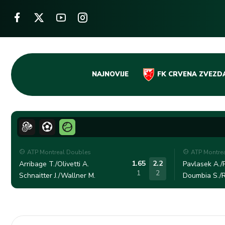
Skip
NAJNOVIJE
FK CRVENA ZVEZD
to
content
ATP Montreal Doubles
ATP Montre
1.65
2.2
Arribage T./Olivetti A.
Pavlasek A./R
1
2
Schnaitter J./Wallner M.
Doumbia S./R