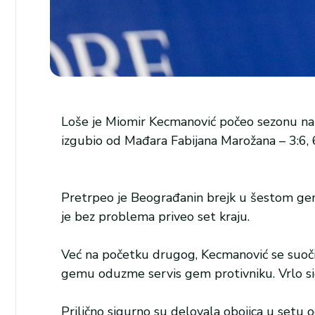
Loše je Miomir Kecmanović počeo sezonu na 
izgubio od Mađara Fabijana Marožana – 3:6, 6
Pretrpeo je Beograđanin brejk u šestom gemu
je bez problema priveo set kraju.
Već na početku drugog, Kecmanović se suočio
gemu oduzme servis gem protivniku. Vrlo si
Prilično sigurno su delovala obojica u set