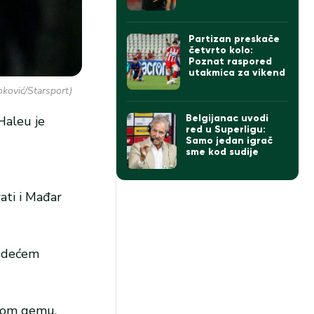
formacije do igrača,
sve je u igri…
Partizan preskače
četvrto kolo:
Poznat raspored
utakmica za vikend
oković/Starsport)
Belgijanac uvodi
Haleu je
red u Superligu:
Samo jedan igrač
sme kod sudije
ati i Mađar
ledećem
etom gemu.