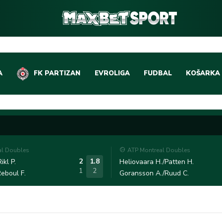
A
FK PARTIZAN
EVROLIGA
FUDBAL
KOŠARKA
DOMAĆI FUDBAL
EVROLIGA
LIGE PETICE
ABA LIGA
EVROPSKA TAKMIČEN
NBA LIGA
al Doubles
ATP Montreal Doubles
OSTALE LIGE
REPREZEN
2
1.8
ikl P.
Heliovaara H./Patten H.
1
2
eboul F.
Goransson A./Ruud C.
REPREZENTATIVNI FU
OSTALE L