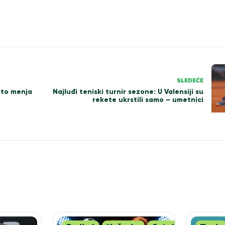
SLEDEĆE
 to menja
Najluđi teniski turnir sezone: U Valensiji su
rekete ukrstili samo – umetnici