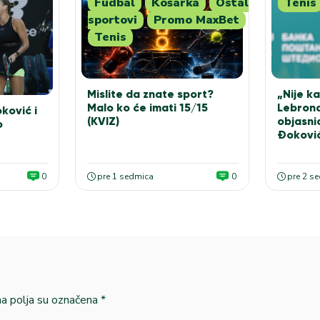
Fudbal
Košarka
Ostali
Tenis
sportovi
Promo MaxBet
Tenis
Mislite da znate sport?
„Nije ka
Malo ko će imati 15/15
Lebrona
ković i
(KVIZ)
objasni
o
Đokovi
0
pre 1 sedmica
0
pre 2 s
 polja su označena
*