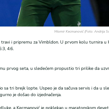
Miomir Kecmanović (Foto: Andrija S
travi i pripremu za Vimbldon. U prvom kolu turnira u 
:3, 4:6.
 prvog seta, u sledećem propustio tri prilike da uzvr
 sa tri brejk lopte. Uspeo je da sačuva servis i da u s
gurno je došao do izjednačenja.
u odluke, a Kecmanović je poklekao u maratonskom dev