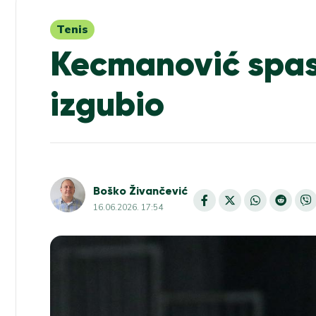
Tenis
Kecmanović spas
izgubio
Boško Živančević
16.06.2026. 17:54