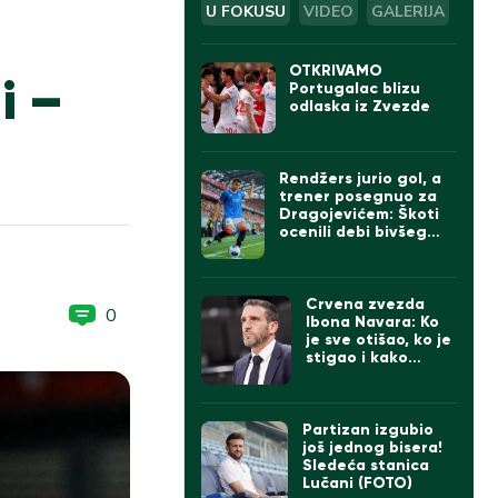
U FOKUSU
VIDEO
GALERIJA
OTKRIVAMO
i –
Portugalac blizu
odlaska iz Zvezde
Rendžers jurio gol, a
trener posegnuo za
Dragojevićem: Škoti
ocenili debi bivšeg
kapitena Partizana
Crvena zvezda
0
Ibona Navara: Ko
je sve otišao, ko je
stigao i kako
izgleda tim
Partizan izgubio
još jednog bisera!
Sledeća stanica
Lučani (FOTO)