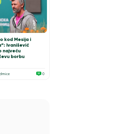
o kod Mesija i
“: Ivanišević
o najveću
ćevu borbu
edmice
0