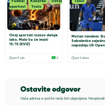
Fudbal
Košarka
Ostali
Tenis
sportovi
Tenis
Ovaj sportski izazov deluje
Moćan tandem: Đo
lako. Malo ko će imati
Sabalenka zajedn
15/15 (KVIZ)
napadaju US Open
pre 5 sati
0
pre 3 dana
Ostavite odgovor
Vaša adresa e-pošte neće biti objavljena.
Neophodna