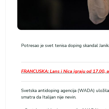
Potresao je svet tenisa doping skandal Janika
FRANCUSKA: Lans i Nica igraju od 17.00, a
Svetska antidoping agencija (WADA) uložila
smatra da Italijan nije nevin.