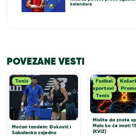
članka
kalendara
POVEZANE VESTI
Tenis
Fudbal
Košar
sportovi
Promo
Tenis
Mislite da znate s
Malo ko će imati 1
Moćan tandem: Đoković i
(KVIZ)
Sabalenka zajedno