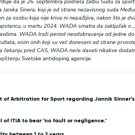
đuje da je 26. septembra podnela žalbu Sudu za sport
era Janika Sinera, koji je od strane nezavisnog suda Međ
en za osobu koja nije kriva ni nepažljiva, nakon što je d
supstancu, u martu 2024. WADA smatra da zaključak o „be
pravilima. WADA traži period neodobravanja od jedne do
ezultata, osim onih koji su već doneseni od strane prvos
 na čekanju pred CAS, WADA neće davati nikakve dodat
opštenju Svetske antidoping agencije.
of Arbitration for Sport regarding Jannik Sinner’
of ITIA to bear ‘no fault or negligence.’
lity between 1 to 2 years.