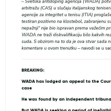
–
Svetska antidoping agencija (WADA) potvr
arbitražu (CAS) u slučaju italijanskog tenis
agencije za integritet u tenisu (ITIA) proglaš
testiran pozitivno na klostebol, zabranjenu 
nepažnji“ nije bio ispravan prema važećim 
WADA ne traži diskvalifikaciju bilo kakvih r
suda. S obzirom na to da je ova stvar sada
komentare u ovom trenutku –
navodi se u sa
BREAKING:
WADA has lodged an appeal to the Court 
case
He was found by an independent tribunal 
But WADA is seeking a period of ineligibi