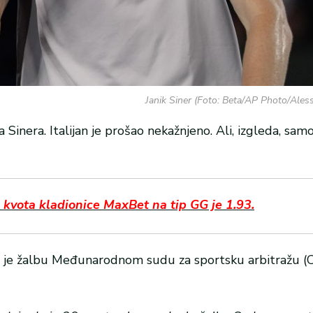
Janik Siner (Foto: Beta/AP Photo/Ales
 Sinera. Italijan je prošao nekažnjeno. Ali, izgleda, sam
 kvota kladionice MaxBet na tip GG je 1.93.
 je žalbu Međunarodnom sudu za sportsku arbitražu (C