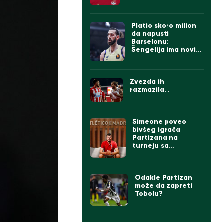
Platio skoro milion
da napusti
Barselonu:
Šengelija ima novi
klub
Zvezda ih
razmazila…
Simeone poveo
bivšeg igrača
Partizana na
turneju sa
Atletikom
Odakle Partizan
može da zapreti
Tobolu?