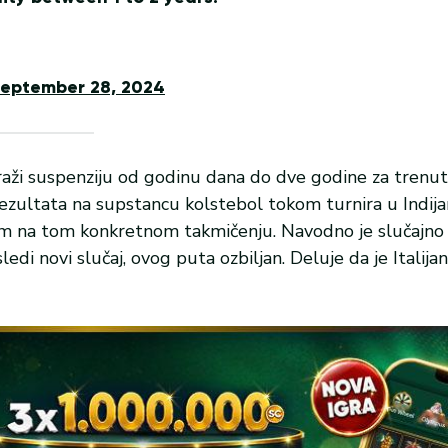
eptember 28, 2024
raži suspenziju od godinu dana do dve godine za trenut
 rezultata na supstancu kolstebol tokom turnira u Indij
m na tom konkretnom takmičenju. Navodno je slučajno
i novi slučaj, ovog puta ozbiljan. Deluje da je Italijan 