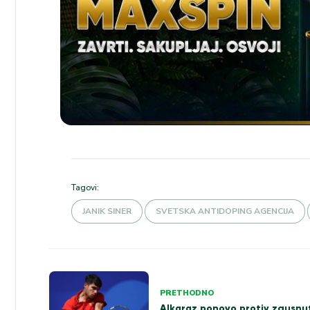
Tagovi:
JANIK SINER
SVETSKA ANTIDOPING AGENCIJA
Kretanje
PRETHODNO
Alkaraz ponovo protiv zgusnu