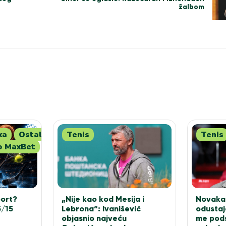
žalbom
ka
Ostali
Tenis
Tenis
 MaxBet
Novaka 
port?
„Nije kao kod Mesija i
odustaje
5/15
Lebrona“: Ivanišević
me pods
objasnio najveću