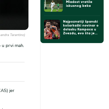
Mladost vratila
iskusnog beka
Najpoznatiji španski
košarkaški novinar o
dolasku Kampaca u
Zvezdu, evo šta je
sandra Tarantino)
rekao
o u prvi mah.
AS) jer