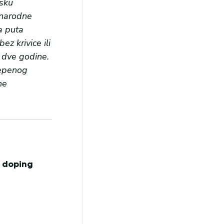
sku
unarodne
va puta
z krivice ili
 dve godine.
tepenog
ne
s doping