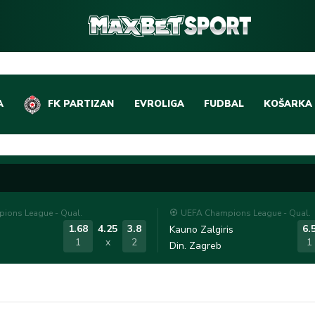
A
FK PARTIZAN
EVROLIGA
FUDBAL
KOŠARKA
DOMAĆI FUDBAL
EVROLIGA
LIGE PETICE
ABA LIGA
EVROPSKA TAKMIČEN
NBA LIGA
ions League - Qual.
UEFA Champions League - Qual.
OSTALE LIGE
REPREZEN
1.68
4.25
3.8
6.
Kauno Zalgiris
1
x
2
1
Din. Zagreb
REPREZENTATIVNI FU
OSTALE L