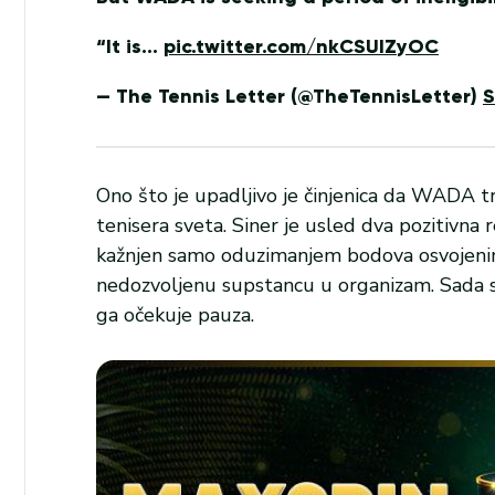
“It is…
pic.twitter.com/nkCSUIZyOC
— The Tennis Letter (@TheTennisLetter)
S
Ono što je upadljivo je činjenica da WADA t
tenisera sveta. Siner je usled dva pozitivna
kažnjen samo oduzimanjem bodova osvojeni
nedozvoljenu supstancu u organizam. Sada sled
ga očekuje pauza.