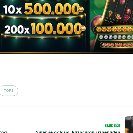
TOP3
SLEDEĆE
tog
Siner se oglasio: Razočaran i iznenađen