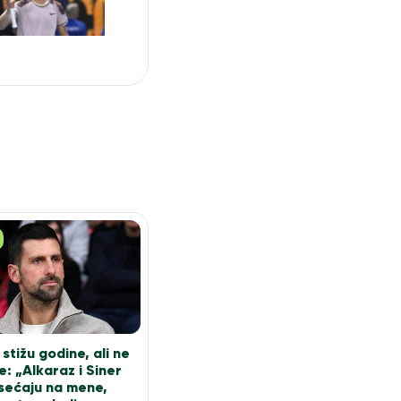
stižu godine, ali ne
: „Alkaraz i Siner
ećaju na mene,