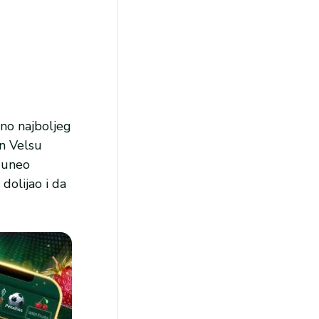
no najboljeg
an Velsu
 uneo
dolijao i da