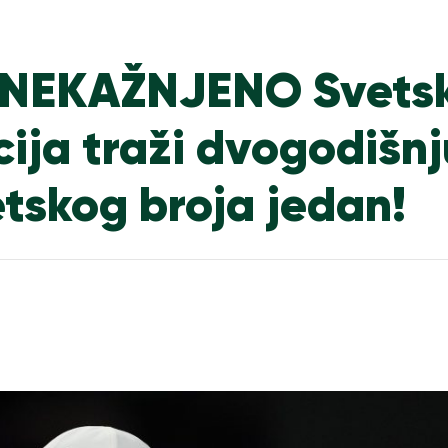
 NEKAŽNJENO Svets
ija traži dvogodišnj
etskog broja jedan!