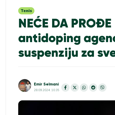
Tenis
NEĆE DA PROĐE
antidoping agenc
suspenziju za sv
Emir Selmani
28.09.2024. 10:35