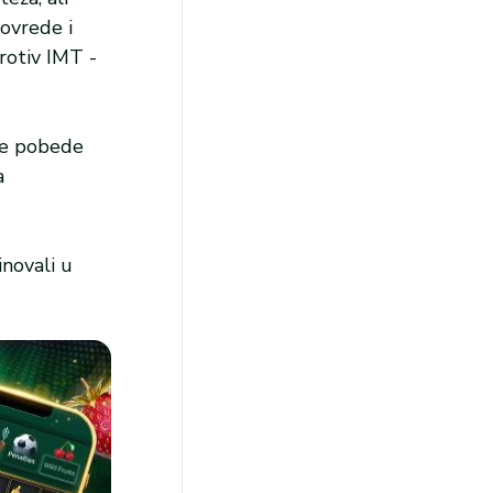
povrede i
protiv IMT -
ive pobede
a
inovali u