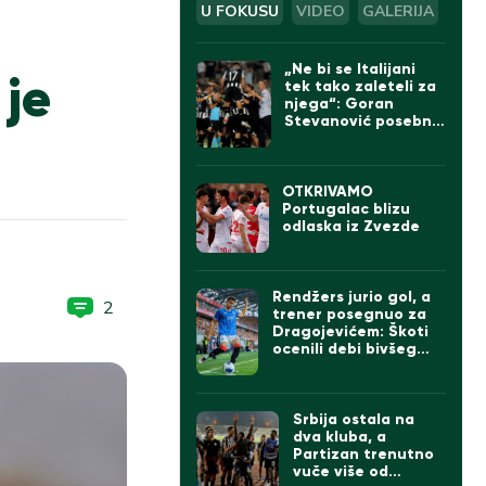
U FOKUSU
VIDEO
GALERIJA
„Ne bi se Italijani
 je
tek tako zaleteli za
njega“: Goran
Stevanović posebno
izdvojio jednog
igrača Partizana
OTKRIVAMO
Portugalac blizu
odlaska iz Zvezde
Rendžers jurio gol, a
2
trener posegnuo za
Dragojevićem: Škoti
ocenili debi bivšeg
kapitena Partizana
Srbija ostala na
dva kluba, a
Partizan trenutno
vuče više od