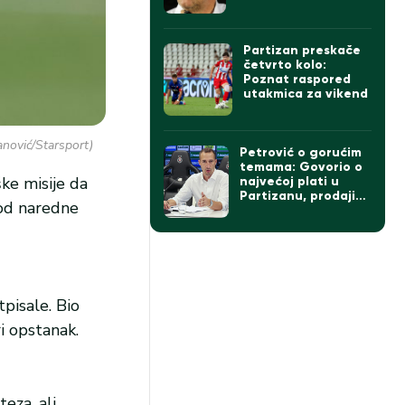
da pobeda ne sme
da zavara Partizan
Partizan preskače
četvrto kolo:
Poznat raspored
utakmica za vikend
anović/Starsport)
Petrović o gorućim
temama: Govorio o
ke misije da
najvećoj plati u
Partizanu, prodaji
 od naredne
igrača ako dođe
Čumić i levom beku
tpisale. Bio
i opstanak.
eza, ali