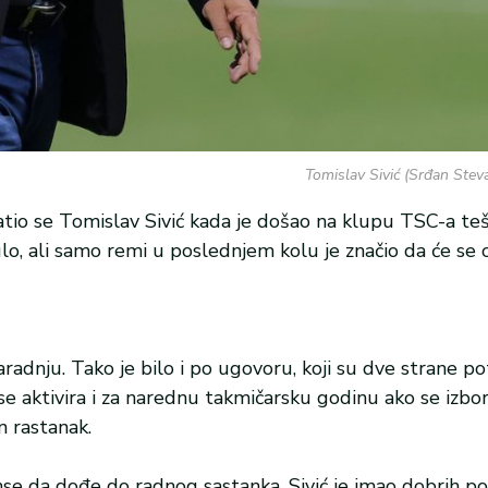
Tomislav Sivić (Srđan Stev
atio se Tomislav Sivić kada je došao na klupu TSC-a teš
lo, ali samo remi u poslednjem kolu je značio da će se
saradnju. Tako je bilo i po ugovoru, koji su dve strane po
se aktivira i za narednu takmičarsku godinu ako se izbor
n rastanak.
nse da dođe do radnog sastanka. Sivić je imao dobrih pot