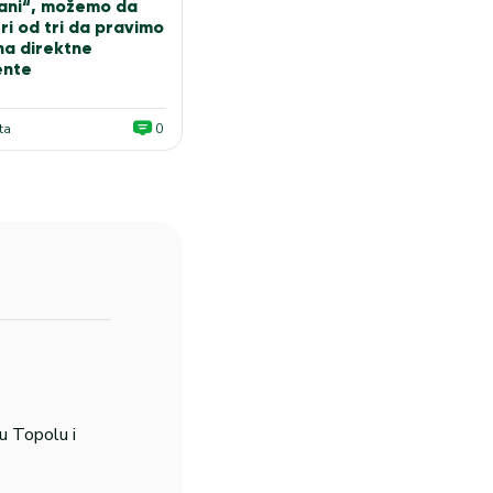
ani“, možemo da
ri od tri da pravimo
 na direktne
ente
ta
0
u Topolu i