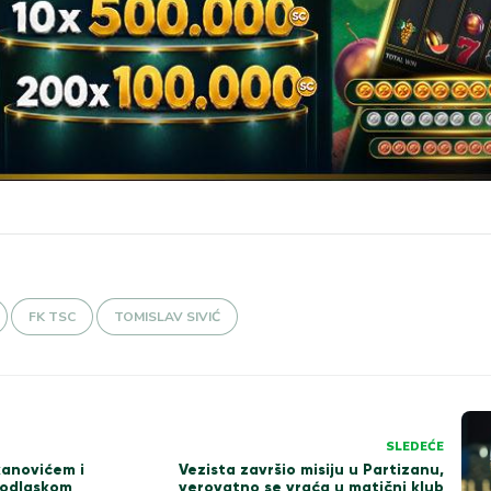
FK TSC
TOMISLAV SIVIĆ
SLEDEĆE
kanovićem i
Vezista završio misiju u Partizanu,
 odlaskom
verovatno se vraća u matični klub