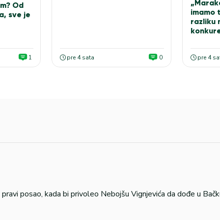
„Marak
om? Od
imamo t
a, sve je
razliku
konkur
1
pre 4 sata
0
pre 4 sa
 pravi posao, kada bi privoleo Nebojšu Vignjevića da dođe u Bačk