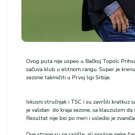
Ovog puta nije uspeo u Bačkoj Topoli. Prihv
sačuva klub u elitnom rangu. Super je krenu
sezone takmičiti u Prvoj ligi Srbije.
Iskusni stručnjak i TSC i su završili kratkuz 
je validan do kraja sezone, sa klauzulom da 
Rezultat nije bio po meri i usledio je zvaniča
Dve strane su se razišle, ali postoje neke ša