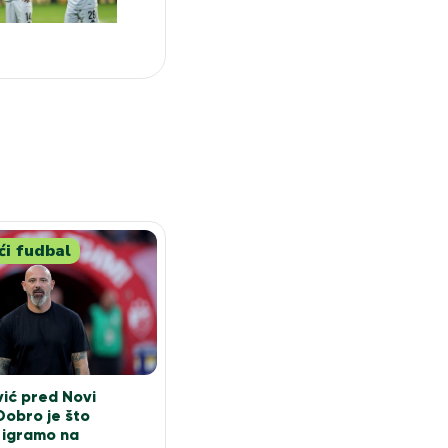
i fudbal
ić pred Novi
Dobro je što
 igramo na