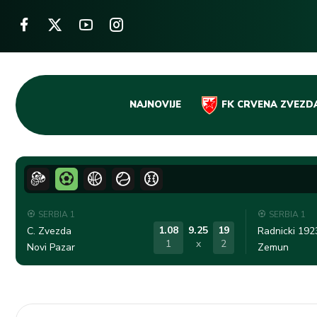
Skip
NAJNOVIJE
FK CRVENA ZVEZD
to
content
SERBIA 1
SERBIA 1
1.08
9.25
19
C. Zvezda
Radnicki 192
1
x
2
Novi Pazar
Zemun