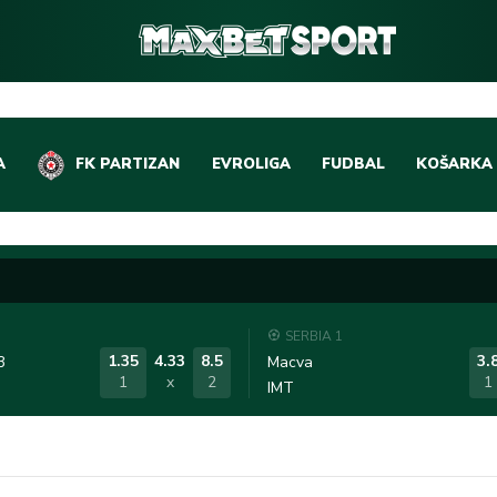
A
FK PARTIZAN
EVROLIGA
FUDBAL
KOŠARKA
DOMAĆI FUDBAL
EVROLIGA
LIGE PETICE
ABA LIGA
EVROPSKA TAKMIČEN
NBA LIGA
SERBIA 1
OSTALE LIGE
REPREZEN
1.35
4.33
8.5
3.
3
Macva
1
x
2
1
IMT
REPREZENTATIVNI FU
OSTALE L