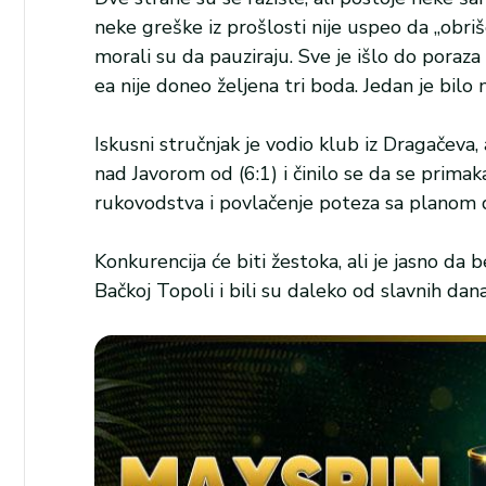
neke greške iz prošlosti nije uspeo da „obriš
morali su da pauziraju. Sve je išlo do poraza
ea nije doneo željena tri boda. Jedan je bilo 
Iskusni stručnjak je vodio klub iz Dragačeva
nad Javorom od (6:1) i činilo se da se primaka
rukovodstva i povlačenje poteza sa planom 
Konkurencija će biti žestoka, ali je jasno d
Bačkoj Topoli i bili su daleko od slavnih dan