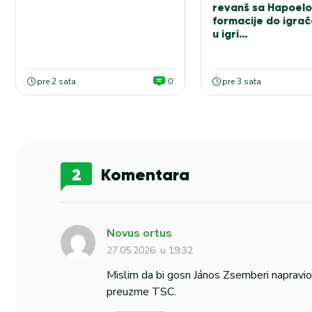
revanš sa Hapoel
formacije do igrač
u igri…
pre 2 sata
0
pre 3 sata
2
Komentara
Novus ortus
27.05.2026. u 19:32
Mislim da bi gosn János Zsemberi napravio
preuzme TSC.