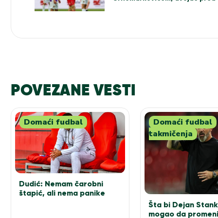
POVEZANE VESTI
Domaći fudbal
Domaći fudbal
takmičenja
Dudić: Nemam čarobni
štapić, ali nema panike
Šta bi Dejan Stank
mogao da promeni