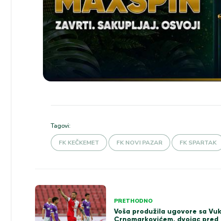
Tagovi:
FK KEČKEMET
FK NOVI PAZAR
FK SPARTAK
Kretanje
PRETHODNO
članka
Voša produžila ugovore sa Vu
Crnomarkovićem, dvojac pred