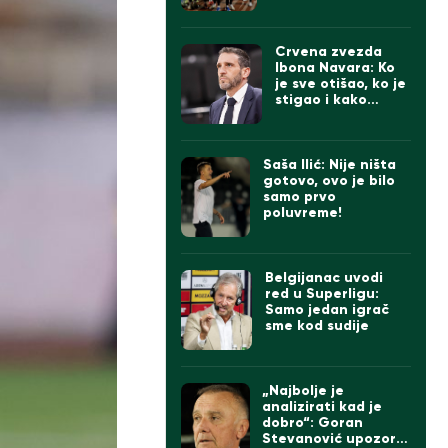
Zvezde
Crvena zvezda
Ibona Navara: Ko
je sve otišao, ko je
stigao i kako
izgleda tim
Saša Ilić: Nije ništa
gotovo, ovo je bilo
samo prvo
poluvreme!
Belgijanac uvodi
red u Superligu:
Samo jedan igrač
sme kod sudije
„Najbolje je
analizirati kad je
dobro“: Goran
Stevanović upozorio