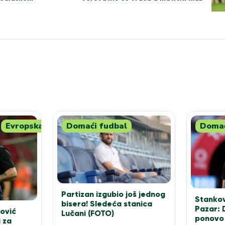
Evropska
Domaći fudbal
Domać
Partizan izgubio još jednog
Stankov
bisera! Sledeća stanica
Pazar: 
ović
Lučani (FOTO)
ponovo
 za