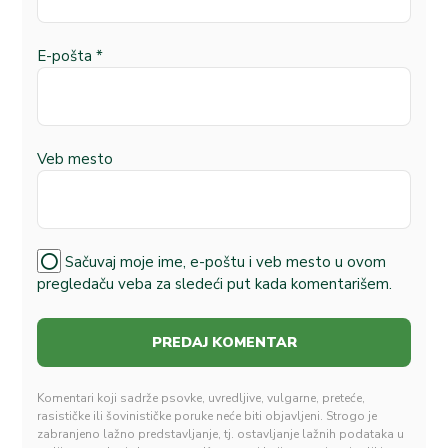
E-pošta
*
Veb mesto
Sačuvaj moje ime, e-poštu i veb mesto u ovom
pregledaču veba za sledeći put kada komentarišem.
Komentari koji sadrže psovke, uvredljive, vulgarne, preteće,
rasističke ili šovinističke poruke neće biti objavljeni. Strogo je
zabranjeno lažno predstavljanje, tj. ostavljanje lažnih podataka u