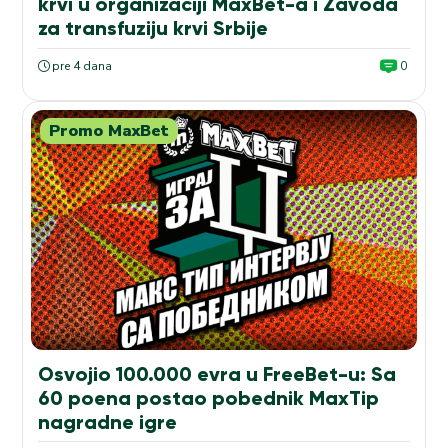
krvi u organizaciji MaxBet-a i Zavoda
za transfuziju krvi Srbije
pre 4 dana
0
Promo MaxBet
Osvojio 100.000 evra u FreeBet-u: Sa
60 poena postao pobednik MaxTip
nagradne igre