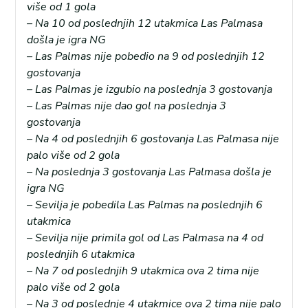
više od 1 gola
– Na 10 od poslednjih 12 utakmica Las Palmasa
došla je igra NG
– Las Palmas nije pobedio na 9 od poslednjih 12
gostovanja
– Las Palmas je izgubio na poslednja 3 gostovanja
– Las Palmas nije dao gol na poslednja 3
gostovanja
– Na 4 od poslednjih 6 gostovanja Las Palmasa nije
palo više od 2 gola
– Na poslednja 3 gostovanja Las Palmasa došla je
igra NG
– Sevilja je pobedila Las Palmas na poslednjih 6
utakmica
– Sevilja nije primila gol od Las Palmasa na 4 od
poslednjih 6 utakmica
– Na 7 od poslednjih 9 utakmica ova 2 tima nije
palo više od 2 gola
– Na 3 od poslednje 4 utakmice ova 2 tima nije palo