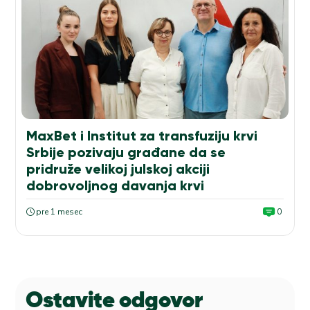
MaxBet i Institut za transfuziju krvi
Srbije pozivaju građane da se
pridruže velikoj julskoj akciji
dobrovoljnog davanja krvi
pre 1 mesec
0
Ostavite odgovor