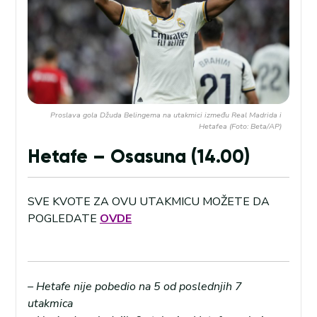
Proslava gola Džuda Belingema na utakmici između Real Madrida i
Hetafea (Foto: Beta/AP)
Hetafe – Osasuna (14.00)
SVE KVOTE ZA OVU UTAKMICU MOŽETE DA
POGLEDATE
OVDE
– Hetafe nije pobedio na 5 od poslednjih 7
utakmica