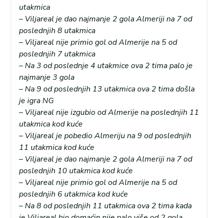
utakmica
– Viljareal je dao najmanje 2 gola Almeriji na 7 od
poslednjih 8 utakmica
– Viljareal nije primio gol od Almerije na 5 od
poslednjih 7 utakmica
– Na 3 od poslednje 4 utakmice ova 2 tima palo je
najmanje 3 gola
– Na 9 od poslednjih 13 utakmica ova 2 tima došla
je igra NG
– Viljareal nije izgubio od Almerije na poslednjih 11
utakmica kod kuće
– Viljareal je pobedio Almeriju na 9 od poslednjih
11 utakmica kod kuće
– Viljareal je dao najmanje 2 gola Almeriji na 7 od
poslednjih 10 utakmica kod kuće
– Viljareal nije primio gol od Almerije na 5 od
poslednjih 6 utakmica kod kuće
– Na 8 od poslednjih 11 utakmica ova 2 tima kada
je Viljareal bio domaćin nije palo više od 2 gola