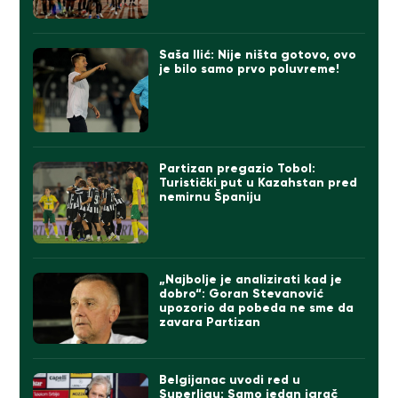
Saša Ilić: Nije ništa gotovo, ovo
je bilo samo prvo poluvreme!
Partizan pregazio Tobol:
Turistički put u Kazahstan pred
nemirnu Španiju
„Najbolje je analizirati kad je
dobro“: Goran Stevanović
upozorio da pobeda ne sme da
zavara Partizan
Belgijanac uvodi red u
Superligu: Samo jedan igrač