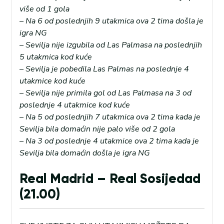
više od 1 gola
– Na 6 od poslednjih 9 utakmica ova 2 tima došla je
igra NG
– Sevilja nije izgubila od Las Palmasa na poslednjih
5 utakmica kod kuće
– Sevilja je pobedila Las Palmas na poslednje 4
utakmice kod kuće
– Sevilja nije primila gol od Las Palmasa na 3 od
poslednje 4 utakmice kod kuće
– Na 5 od poslednjih 7 utakmica ova 2 tima kada je
Sevilja bila domaćin nije palo više od 2 gola
– Na 3 od poslednje 4 utakmice ova 2 tima kada je
Sevilja bila domaćin došla je igra NG
Real Madrid – Real Sosijedad
(21.00)