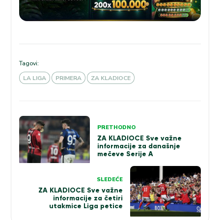
Tagovi:
LA LIGA
PRIMERA
ZA KLADIOCE
Kretanje
PRETHODNO
članka
ZA KLADIOCE Sve važne
informacije za današnje
mečeve Serije A
SLEDEĆE
ZA KLADIOCE Sve važne
informacije za četiri
utakmice Liga petice