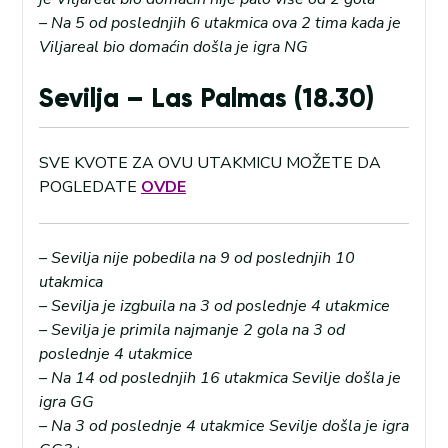
– Na 5 od poslednjih 6 utakmica ova 2 tima kada je
Viljareal bio domaćin došla je igra NG
Sevilja – Las Palmas (18.30)
SVE KVOTE ZA OVU UTAKMICU MOŽETE DA
POGLEDATE
OVDE
– Sevilja nije pobedila na 9 od poslednjih 10
utakmica
– Sevilja je izgbuila na 3 od poslednje 4 utakmice
– Sevilja je primila najmanje 2 gola na 3 od
poslednje 4 utakmice
– Na 14 od poslednjih 16 utakmica Sevilje došla je
igra GG
– Na 3 od poslednje 4 utakmice Sevilje došla je igra